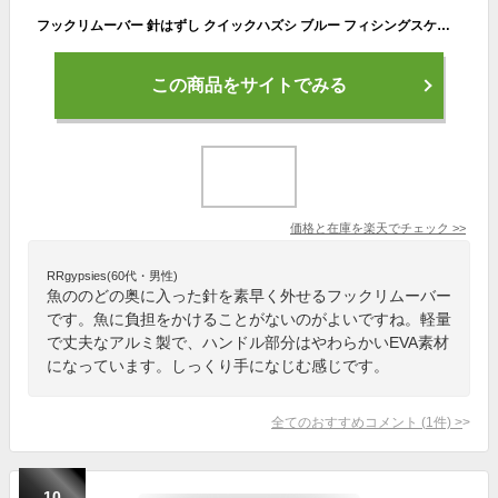
フックリムーバー 針はずし クイックハズシ ブルー フィシングスケール シーバス 釣り バス釣り ルアー 鯛 太刀魚 青物 ブリ マグロ
この商品をサイトでみる
価格と在庫を
楽天
でチェック
>>
RRgypsies(60代・男性)
魚ののどの奥に入った針を素早く外せるフックリムーバー
です。魚に負担をかけることがないのがよいですね。軽量
で丈夫なアルミ製で、ハンドル部分はやわらかいEVA素材
になっています。しっくり手になじむ感じです。
全てのおすすめコメント
(
1
件)
>
10