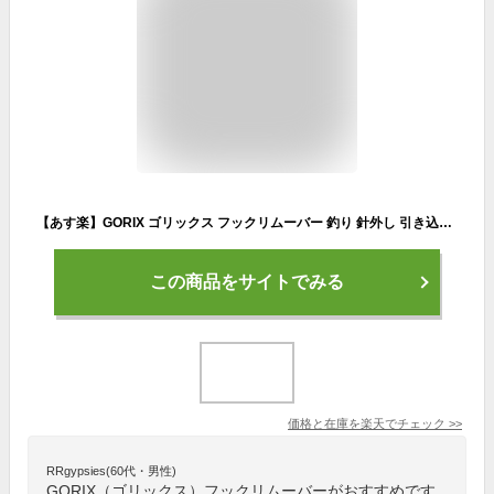
【あす楽】GORIX ゴリックス フックリムーバー 釣り 針外し 引き込みフック (GFT-049) Tグリップ 回転フック 伸縮 軽量 釣り針外し バス 釣り フィッシング 魚の針外し工具 錆びに強い
この商品をサイトでみる
価格と在庫を
楽天
でチェック
>>
RRgypsies(60代・男性)
GORIX（ゴリックス）フックリムーバーがおすすめです