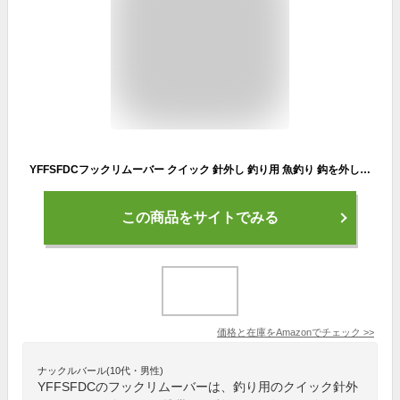
YFFSFDCフックリムーバー クイック 針外し 釣り用 魚釣り 鈎を外し 軽量 携帯型 釣り小道具
この商品をサイトでみる
価格と在庫を
Amazon
でチェック
>>
ナックルバール(10代・男性)
YFFSFDCのフックリムーバーは、釣り用のクイック針外