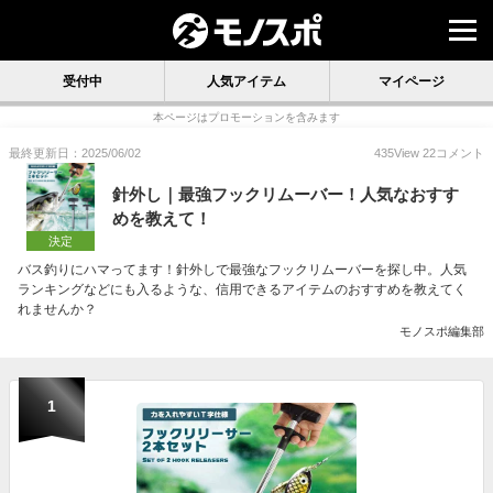
受付中
人気アイテム
マイページ
本ページはプロモーションを含みます
最終更新日：2025/06/02
435
View
22
コメント
針外し｜最強フックリムーバー！人気なおすす
めを教えて！
決定
バス釣りにハマってます！針外しで最強なフックリムーバーを探し中。人気
ランキングなどにも入るような、信用できるアイテムのおすすめを教えてく
れませんか？
モノスポ編集部
1