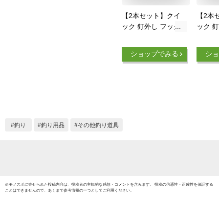
【2本セット】クイ
【2本
ック 釘外し フック
ック 
リリーサー フックリ
リリー
ムーバー T字ハンド
ムーバ
ショップでみる
ショ
ル 釣り道具 持ちや
ル 釣
すい 力の入れやすい
すい 
ステンレス製 フック
ステン
送料無料
送料無
釣り
釣り用品
その他釣り道具
※
モノスポ
に寄せられた投稿内容は、投稿者の主観的な感想・コメントを含みます。 投稿の信憑性・正確性を保証する
ことはできませんので、あくまで参考情報の一つとしてご利用ください。