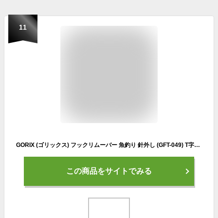
11
GORIX (ゴリックス) フックリムーバー 魚釣り 針外し (GFT-049) T字型 軽量 ゴールド フックリリサー 回転フック 伸縮 軽量 釣り針外し バス 釣り フィッシング 魚の針外し工具 錆びに強い
この商品をサイトでみる