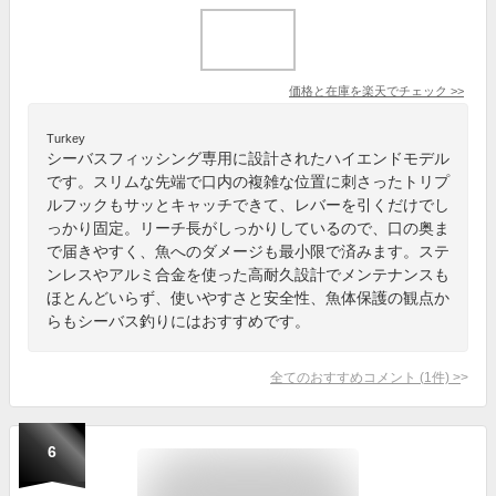
価格と在庫を
楽天
でチェック
>>
Turkey
シーバスフィッシング専用に設計されたハイエンドモデル
です。スリムな先端で口内の複雑な位置に刺さったトリプ
ルフックもサッとキャッチできて、レバーを引くだけでし
っかり固定。リーチ長がしっかりしているので、口の奥ま
で届きやすく、魚へのダメージも最小限で済みます。ステ
ンレスやアルミ合金を使った高耐久設計でメンテナンスも
ほとんどいらず、使いやすさと安全性、魚体保護の観点か
らもシーバス釣りにはおすすめです。
全てのおすすめコメント
(
1
件)
>
6