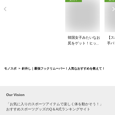
韓国女子みたいなお
【ス
尻をゲット！ヒップ
手パ
パッドのおすすめ
ース
は？
を教
モノスポ
針外し｜最強フックリムーバー！人気なおすすめを教えて！
Our Vision
「お気に入りのスポーツアイテムで
楽しく体を動かそう！」
おすすめスポーツグッズのQ＆A式ランキングサイト