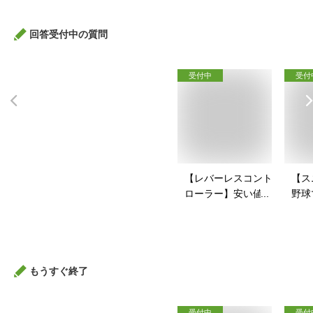
回答受付中の質問
受付中
受付
【レバーレスコント
【ス
ローラー】安い値段
野球
で買えるアケコンの
戦コ
おすすめを教えて！
すい
すす
もうすぐ終了
受付中
受付