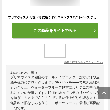
プリマヴィスタ 化粧下地 皮脂くずれ スキンプロテクトベース テカリ ヨレ 防止 肌 ウォータープルーフ 日焼け止め 紫外線 花王 メイク 無香料 ラベンダー SPF50 25ml
この商品をサイトでみる
価格と在庫を
楽天
でチェック
>>
あねるよ(40代・男性)
プリマヴィスタ独自のオールデイプロテクト処方が汗や皮
脂を強力にブロックします。SPF50・PA+++で紫外線対策
も万全な上、ウォータープルーフ処方によりテニス中も崩
れにくいのが魅力です。時間が経ってもテカリやベタつき
を防ぎ、夕方までさらさらで明るい仕上がりが続きます。
無香料で肌なじみも良く、スポーツシーンに最適な高機能
下地です。