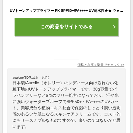
UVトーンアッププライマー PK SPF50+/PA++++ UV耐水性★★ ウォータープルーフ【MEGUMI開発】Aurelie (オレリー) スキンケア 化粧下地 保湿 乾燥 しっとり うるおい 潤い 顔 美容液 高保湿 乾燥肌 敏感肌 植物性幹細胞
この商品をサイトでみる
価格と在庫を
楽天
でチェック
>>
aualone(80代以上・男性)
日本製/Aurelie（オレリー）のレディース向け崩れない化
粧下地のUVトーンアッププライマーです。30g容量でパ
ラベンフリーなど6つのフリー処方になっており、汗や水
に強いウォータープルーフでSPF50+・PA++++のUVカッ
ト、美容成分や植物エキス配合で保湿のしっとり潤い透明
感のあるツヤ肌になるスキンケアクリームです。コスト的
にもリーズナブルなものですので、良いのではないかと思
います。