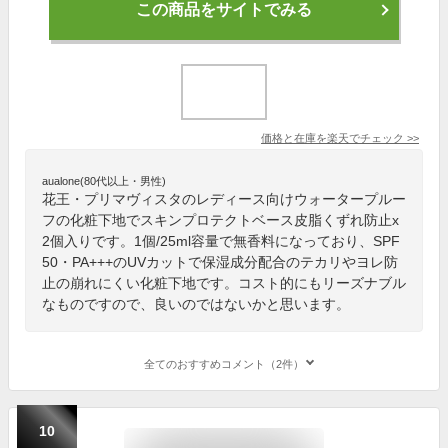
この商品をサイトでみる
価格と在庫を
楽天
でチェック
>>
aualone(80代以上・男性)
花王・プリマヴィスタのレディース向けウォータープルー
フの化粧下地でスキンプロテクトベース皮脂くずれ防止x
2個入りです。1個/25ml容量で無香料になっており、SPF
50・PA+++のUVカットで保湿成分配合のテカリやヨレ防
止の崩れにくい化粧下地です。コスト的にもリーズナブル
なものですので、良いのではないかと思います。
全てのおすすめコメント（2件）
10