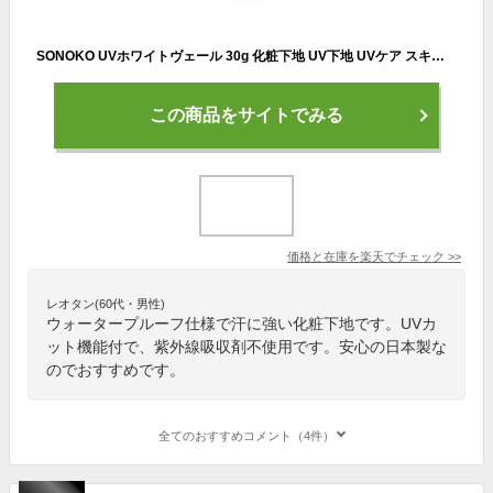
SONOKO UVホワイトヴェール 30g 化粧下地 UV下地 UVケア スキンケア エイジングケア シミ そばかす 美白 SPF40 PA+++ メラニン 角質 UVカット スキンケア成分配合 ファイトケミカル配合 ノンケミカル処方 紫外線吸収剤不使用 ウォータープルーフ 医薬部外品 日本製 ソノコ
この商品をサイトでみる
価格と在庫を
楽天
でチェック
>>
レオタン(60代・男性)
ウォータープルーフ仕様で汗に強い化粧下地です。UVカ
ット機能付で、紫外線吸収剤不使用です。安心の日本製な
のでおすすめです。
全てのおすすめコメント（4件）