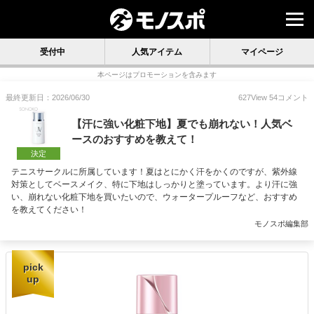
受付中
人気アイテム
マイページ
本ページはプロモーションを含みます
最終更新日：2026/06/30
627
View
54
コメント
【汗に強い化粧下地】夏でも崩れない！人気ベ
ースのおすすめを教えて！
決定
テニスサークルに所属しています！夏はとにかく汗をかくのですが、紫外線
対策としてベースメイク、特に下地はしっかりと塗っています。より汗に強
い、崩れない化粧下地を買いたいので、ウォータープルーフなど、おすすめ
を教えてください！
モノスポ編集部
pick
up