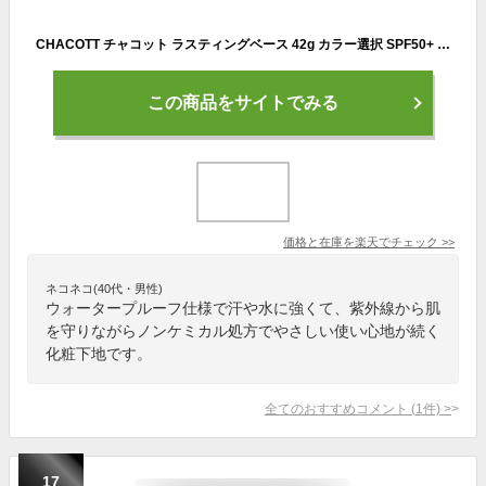
CHACOTT チャコット ラスティングベース 42g カラー選択 SPF50+ PA+++ ウォータープルーフ CHACOTT 化粧下地 メール便無料[B][BP3] ノンケミカル 化粧下地 UVケア
この商品をサイトでみる
価格と在庫を
楽天
でチェック
>>
ネコネコ(40代・男性)
ウォータープルーフ仕様で汗や水に強くて、紫外線から肌
を守りながらノンケミカル処方でやさしい使い心地が続く
化粧下地です。
全てのおすすめコメント
(
1
件)
>
17