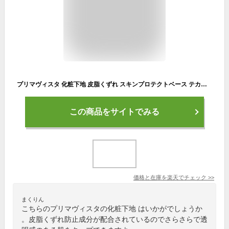
プリマヴィスタ 化粧下地 皮脂くずれ スキンプロテクトベース テカリ ヨレ 防止 肌 ウォータープルーフ 日焼け止め 紫外線 花王 メイク 無香料 ラベンダー SPF50 25ml ×2個
この商品をサイトでみる
価格と在庫を
楽天
でチェック
>>
まくりん
こちらのプリマヴィスタの化粧下地 はいかがでしょうか
。皮脂くずれ防止成分が配合されているのでさらさらで透