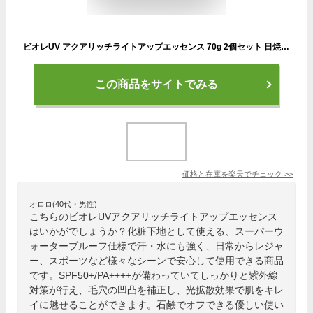
ビオレUV アクアリッチライトアップエッセンス 70g 2個セット 日焼け止め 化粧下地 トーンアップ 毛穴補正 透明感 ベタつかない ウォータープルーフ せっけんで落とせる 顔からだ用 花王 SPF50 + PA + + + +
この商品をサイトでみる
価格と在庫を
楽天
でチェック
>>
オロロ(40代・男性)
こちらのビオレUVアクアリッチライトアップエッセンス
はいかがでしょうか？化粧下地として使える、スーパーウ
ォータープルーフ仕様で汗・水にも強く、日常からレジャ
ー、スポーツなど様々なシーンで安心して使用できる商品
です。SPF50+/PA++++が備わっていてしっかりと紫外線
対策が行え、毛穴の凹凸を補正し、光拡散効果で肌をキレ
イに魅せることができます。石鹸でオフできる優しい使い