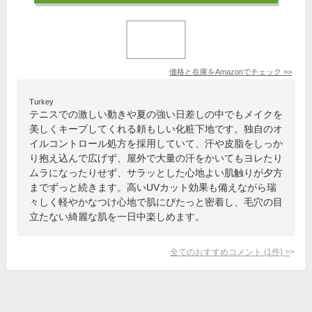
価格と在庫を
Amazon
でチェック
>>
Turkey
テニスでの激しい動きや夏の強い日差しの中でもメイクを
美しくキープしてくれる頼もしい化粧下地です。独自のオ
イルコントロール処方を採用していて、汗や皮脂をしっか
り抱え込んで広げず、屋外で大量の汗をかいてもヨレたり
ムラになったりせず、サラッとした心地よい肌触りが夕方
までずっと続きます。高いUVカット効果も備えながら瑞
々しく軽やかなつけ心地で肌にぴたっと密着し、毛穴の目
立たない綺麗な肌を一日中楽しめます。
全てのおすすめコメント
(
1
件)
>