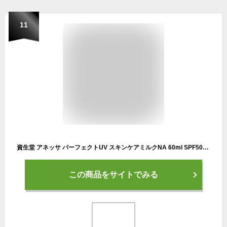
11
資生堂 アネッサ パーフェクトUV スキンケアミルクNA 60ml SPF50+ PA++++ 【日焼け止め用乳液 顔からだ用 さらさらミルク スーパーウォータープルーフ 化粧下地】【メール便送料無料】(6047908)
この商品をサイトでみる