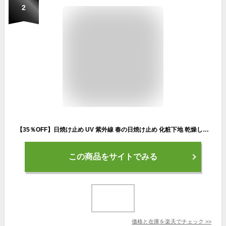
2
【35％OFF】日焼け止め UV 紫外線 春の日焼け止め 化粧下地 乾燥しない つっぱらない 汗 SPF50+ PA++++ PM2.5 ウォータープルーフ UVカット 白くならない 白浮きしない 日焼け 顔 全身 [プリュ（PLuS）UV スーパー プロテクションジェル（40g）] ZZ 送料無料【2点セット】
この商品をサイトでみる
価格と在庫を
楽天
でチェック
>>