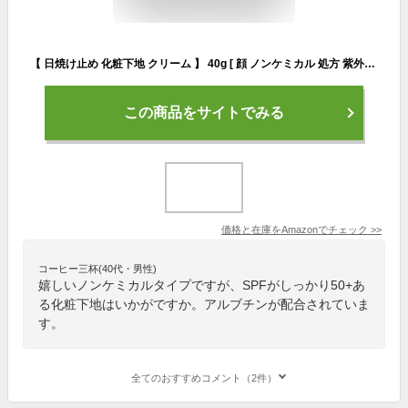
【 日焼け止め 化粧下地 クリーム 】 40g [ 顔 ノンケミカル 処方 紫外線吸収剤フリー SPF50+ / PA++++ ウォータープルーフ これ一本で 日焼け止め スキンケア ベースメイクまで ツヤ肌へトーンアップ しっとり保湿 ギフト ] PP Pro KuSu プレゼント
この商品をサイトでみる
価格と在庫を
Amazon
でチェック
>>
コーヒー三杯(40代・男性)
嬉しいノンケミカルタイプですが、SPFがしっかり50+あ
る化粧下地はいかがですか。アルブチンが配合されていま
す。
全てのおすすめコメント（2件）