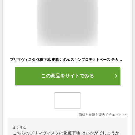
プリマヴィスタ 化粧下地 皮脂くずれ スキンプロテクトベース テカリ ヨレ 防止 肌 ウォータープルーフ 日焼け止め 紫外線 花王 メイク 無香料 フレンチブルー SPF50 25ml ×3個
この商品をサイトでみる
価格と在庫を
楽天
でチェック
>>
まくりん
こちらのプリマヴィスタの化粧下地 はいかがでしょうか