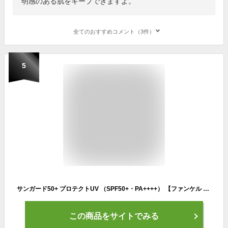
明感のある肌をキープできますよ。
全てのおすすめコメント（3件）
5
サンガード50+ プロテクトUV （SPF50+・PA++++） 【ファンケル 公式】[FANCL 日焼け止め 日焼けどめ uv 無添加 ウォータープルーフ 全身用 紫外線対策 化粧品 ボディ 乾燥 uvミルク メイク下地 化粧下地 下地 ノンケミカル]
この商品をサイトでみる