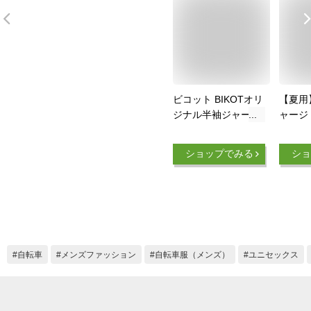
ビコット BIKOTオリ
【夏用
ジナル半袖ジャージ
ャージ
桜紗綾形 籠目 明星
ット 
麻の葉 サイクリン
ンズ 
ショップでみる
ショ
グ・ロードバイクに
クリン
おすすめ BIKOT 一
ドバイ
部色サイズ最強配送
送料無
即納 土日祝も出荷
ャージ
半袖 
ロード
クリン
自転車
メンズファッション
自転車服（メンズ）
ユニセックス
吸汗速
ディー
夏用 