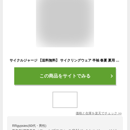
サイクルジャージ 【送料無料】 サイクリングウェア 半袖 春夏 夏用 春用 自転車ウェア スポーツウェア ロードバイク コンプレッション 通気性 吸汗速乾 メッシュ素材 シンプル 着圧 男女兼用 ユニセックス メンズ レディース 無地 RK1009
この商品をサイトでみる
価格と在庫を
楽天
でチェック
>>
RRgypsies(60代・男性)