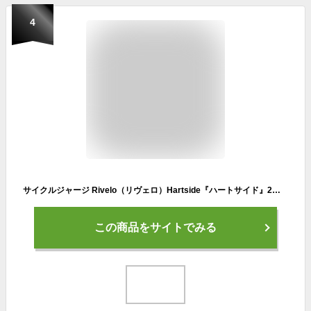
4
サイクルジャージ Rivelo（リヴェロ）Hartside『ハートサイド』2カラー サイクルウエア サイクルウェア 自転車ウエア スポーツウェア 春 夏 リヴェロ リベロ RIVELO ロードバイク サイクリング おしゃれ かっこいい 半袖 半そで 吸湿 速乾 プレゼント ギフト
この商品をサイトでみる