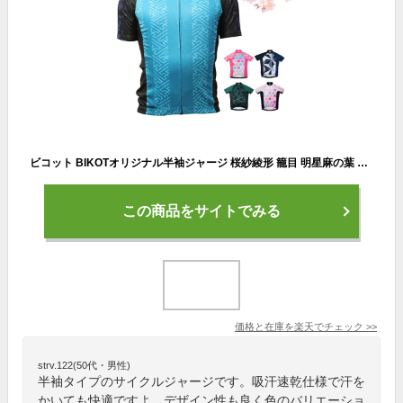
ビコット BIKOTオリジナル半袖ジャージ 桜紗綾形 籠目 明星麻の葉 サイクリング・ロードバイクにおすすめ BIKOT 一部色サイズ最強配送 即納 土日祝も出荷
この商品をサイトでみる
価格と在庫を
楽天
でチェック
>>
strv.122(50代・男性)
半袖タイプのサイクルジャージです。吸汗速乾仕様で汗を
かいても快適ですよ。デザイン性も良く色のバリエーショ