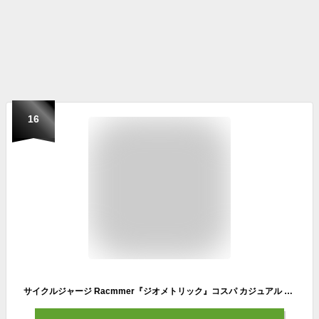
16
サイクルジャージ Racmmer『ジオメトリック』コスパ カジュアル ゆったり おすすめ かっこいい シンプル サイクルウエア サイクルウェア サイクリングウエア 安価 安い 半袖 春 夏 おしゃれ ロードバイク 自転車 サイクリング サイクリングジャージ スポーツシャツ シャツ