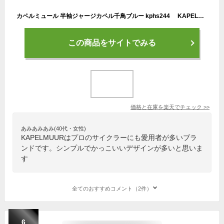
カペルミュール 半袖ジャージカペル千鳥ブルー kphs244 KAPELMUUR 最強配送 即納 土日祝も出荷
この商品をサイトでみる
価格と在庫を
楽天
でチェック
>>
あみあみあみ(40代・女性)
KAPELMUURはプロのサイクラーにも愛用者が多いブラ
ンドです。シンプルでかっこいいデザインが多いと思いま
す
全てのおすすめコメント（2件）
6