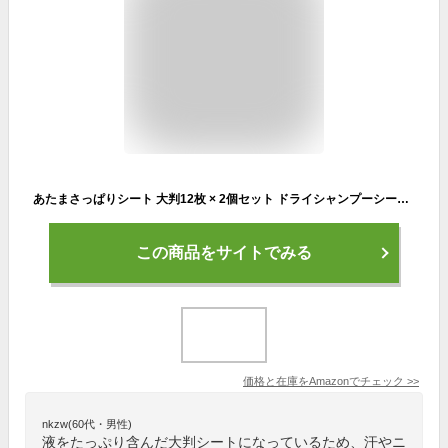
あたまさっぱりシート 大判12枚 × 2個セット ドライシャンプーシート いつでもどこでも、汗・ニオイすっきり！ 〇無香料 〇メントール無配合 子ども びっしょり汗に
この商品をサイトでみる
価格と在庫を
Amazon
でチェック
>>
nkzw(60代・男性)
液をたっぷり含んだ大判シートになっているため、汗やニ