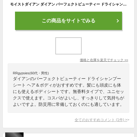
モイストダイアン ダイアン パーフェクトビューティー ドライシャンプーシート ヘア＆ボディ 無香料 (12枚) ふき取り用シャンプー ボディシート 防災 備蓄
この商品をサイトでみる
価格と在庫を
楽天
でチェック
>>
RRgypsies(60代・男性)
ダイアンのパーフェクトビューティー ドライシャンプー
シート ヘア＆ボディがおすすめです。髪にも頭皮にも体
にも使えるボディシートです。無香料タイプで、ユニセッ
クスで使えます。コスパがよいし、すっきりして気持ちが
よいですよ。防災用に常備しておくのにも適しています。
全てのおすすめコメント
(
1
件)
>