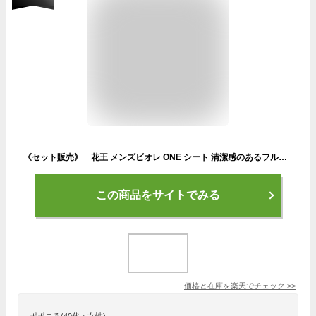
《セット販売》 花王 メンズビオレ ONE シート 清潔感のあるフルーティーサボンの香り (15枚)×12個セット メンズビオレ ワン 髪顔体 【送料無料】 【smtb-s】
この商品をサイトでみる
価格と在庫を
楽天
でチェック
>>
ポポロろ(40代・女性)