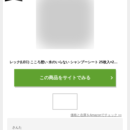
レック(LEC) こころ想い 水のいらない シャンプーシート 25枚入×2個パック / 植物由来洗浄成分配合/弱酸性/日本製/サボンの香り/シートサイズ:250×200mm
この商品をサイトでみる
価格と在庫を
Amazon
でチェック
>>
さんた