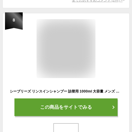
全てのおすすめコメント
(
2
件)
>
8
シーブリーズ リンスインシャンプー 詰替用 1000ml 大容量 メンズ レディース 兼用 クールタイプ スッキリ清涼感 爽快 頭皮ケア フケかゆみ対策 夏用シャンプー ヘアケア ボディソープ併用可 SEABREEZE リンスイン 液体 詰め替え用 リフィル ノンシリコン 送料無料
この商品をサイトでみる