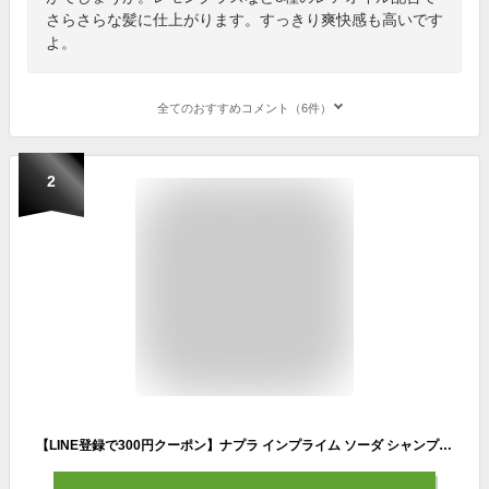
さらさらな髪に仕上がります。すっきり爽快感も高いです
よ。
全てのおすすめコメント（6件）
2
【LINE登録で300円クーポン】ナプラ インプライム ソーダ シャンプー 200g|napla imprime 炭酸シャンプー 天然メントール配合 頭皮ケア スキャルプ スカルプ ケア シャンプー フケ かゆみ 臭い スッキリ 皮脂 毛穴 クリア 冷 クール ヒンヤリ 爽快 フォーム