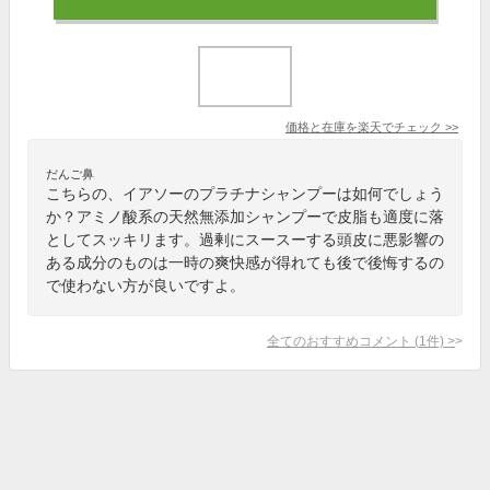
価格と在庫を
楽天
でチェック
>>
だんご鼻
こちらの、イアソーのプラチナシャンプーは如何でしょう
か？アミノ酸系の天然無添加シャンプーで皮脂も適度に落
としてスッキリます。過剰にスースーする頭皮に悪影響の
ある成分のものは一時の爽快感が得れても後で後悔するの
で使わない方が良いですよ。
全てのおすすめコメント
(
1
件)
>