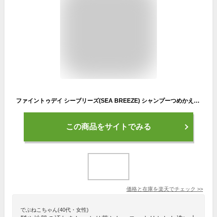
ファイントゥデイ シーブリーズ(SEA BREEZE) シャンプーつめかえ用400ml 資生堂 SHISEIDO | シーブリーズ シャンプー 詰め替え クール 冷感 清涼感 ファイントゥデイ 資生堂 スカルプ 頭皮 爽快 夏 ニオイ すっきり メンズ レディース
この商品をサイトでみる
価格と在庫を
楽天
でチェック
>>
でぶねこちゃん(40代・女性)