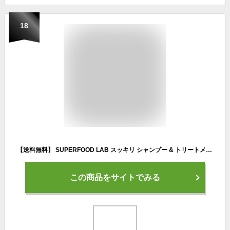
18
【送料無料】 SUPERFOOD LAB スッキリ シャンプー & トリートメント スカルプ Pバリア セット [ スーパーフードラボ ノンシリコン ビオチン スカルプシャンプー 紫外線 花粉 メンズ レディース 頭皮スカルプ シャンプートリートメント ハリ コシ シャンプーセット ]
この商品をサイトでみる