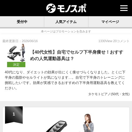
受付中
人気アイテム
マイページ
本ページはプロモーションを含みます
最終更新日：2026/06/16
1330
View
20
コメント
【40代女性】自宅でセルフ下半身痩せ！おすす
めの人気運動器具は？
決定
40代になり、ダイエットの効果が出にくく痩せづらくなりました。とくに下
半身の脂肪やセルライトが気になります…。自宅で下半身のトレーニングに
挑戦したいです。効果が実感できるおすすめの下半身用運動器具を教えてく
ださい。
タケモトピアノ(50代・女性)
1