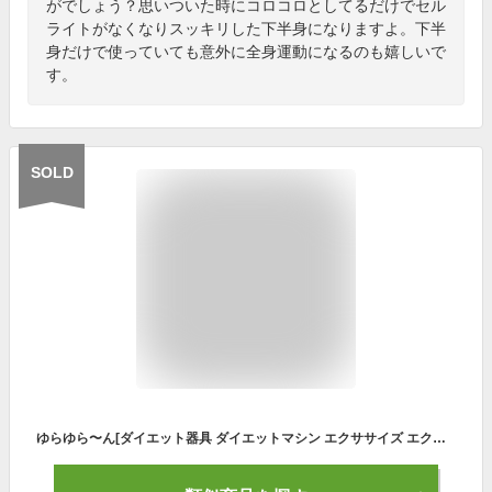
がでしょう？思いついた時にコロコロとしてるだけでセル
ライトがなくなりスッキリした下半身になりますよ。下半
身だけで使っていても意外に全身運動になるのも嬉しいで
す。
SOLD
ゆらゆら〜ん[ダイエット器具 ダイエットマシン エクササイズ エクササイズ用品 アクアビクス アクアビクス運動 トレーニング用品 ダイエット 運動器具 健康グッズ 下半身 ウエスト お腹 バランス 姿勢 お風呂場 入浴時 時短エクササイズ]