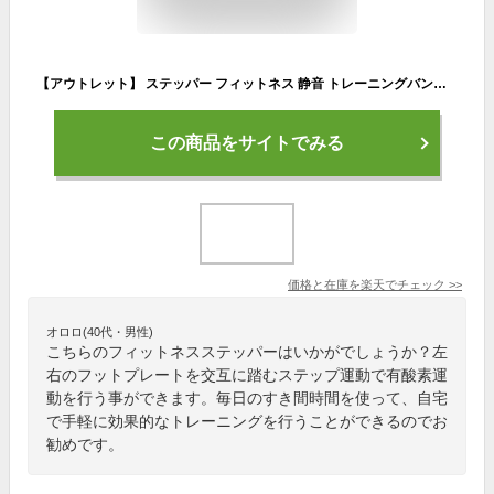
【アウトレット】 ステッパー フィットネス 静音 トレーニングバンド付属 有酸素運動 計測メーター 室内運動 足踏み エクササイズ 昇降運動 下半身 運動 筋トレ 家トレ ながら運動 エクササイズ器具 SunRuck サンルック SR-FT028
この商品をサイトでみる
価格と在庫を
楽天
でチェック
>>
オロロ(40代・男性)
こちらのフィットネスステッパーはいかがでしょうか？左
右のフットプレートを交互に踏むステップ運動で有酸素運
動を行う事ができます。毎日のすき間時間を使って、自宅
で手軽に効果的なトレーニングを行うことができるのでお
勧めです。