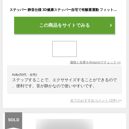
ステッパー 静音仕様 3D健康ステッパー自宅で有酸素運動 フィットネス ダイエットに最適 ダイエット器具 健康器具 運動器具 発汗サウナベルト エクササイズバンド 美尻 美脚 静音マット&引っ張り縄付き 男女兼用 (オレンジ)
この商品をサイトでみる
価格と在庫を
Amazon
でチェック
>>
Kelly(50代・女性)
ステップすることで、エクササイズすることができるので
、便利です。音が静かなので使いやすいです。
全てのおすすめコメント
(
2
件)
>
SOLD