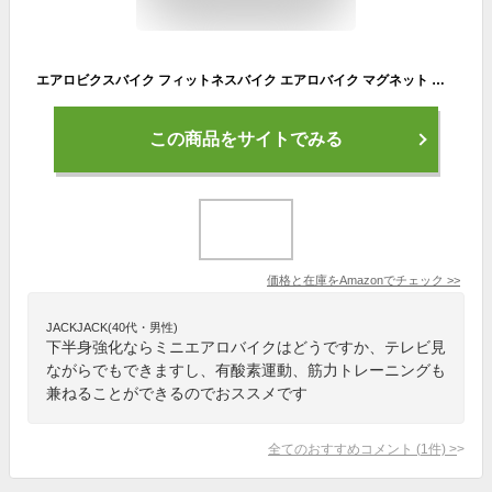
エアロビクスバイク フィットネスバイク エアロバイク マグネット ミニスピンバイク 大型液晶メータ 腕・脚用 小型トレーニングマシン 自宅トレーニング 有酸素運動 高齢者 ダイエット器具 省スペース (ブラック)
この商品をサイトでみる
価格と在庫を
Amazon
でチェック
>>
JACKJACK(40代・男性)
下半身強化ならミニエアロバイクはどうですか、テレビ見
ながらでもできますし、有酸素運動、筋力トレーニングも
兼ねることができるのでおススメです
全てのおすすめコメント
(
1
件)
>