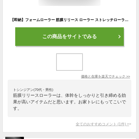
【即納】フォームローラー 筋膜リリース ローラー ストレッチローラー ヨガローラー ストレッチ 筋膜 ヨガ 器具 ロング 45cm マッサージ ヨガポール ポールダイエット 体幹 凹凸 背中 猫背 お腹 痩せ 内もも くびれ 腹筋 マシン 太もも 二の腕 骨盤 引き締め
この商品をサイトでみる
価格と在庫を
楽天
でチェック
>>
トシンジアン(70代・男性)
筋膜リリースローラーは、体幹をしっかりと引き締める効
果が高いアイテムだと思います。お家トレにもってこいで
す。
全てのおすすめコメント
(
1
件)
>