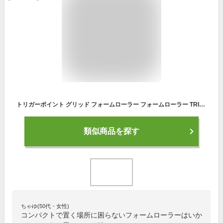
トリガーポイント グリッド フォームローラー フォームローラー TRIGGER POINT GRID FORM ROLLER 黒 オレンジ グリーン ピンク 迷彩 運動 器具 ジム 筋トレ 体操 誕生日 プレゼント ギフト
類似商品を探す
ちゃゆ(50代・女性)
コンパクトで置く場所に困らないフォームローラーはいか