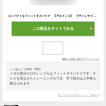
コンパクトなフィットネスバイク 【アルインコ】 プチトレサイクル AFB2017R ペダル 漕ぎ トレーニング 筋トレ 運動 健康
この商品をサイトでみる
価格と在庫を
楽天
でチェック
>>
ここあんこう(40代・男性)
ペダル部分だけのシンプルなフィットネスバイクです。テ
レビを見ながらトレーニングができ、手で回せば上半身も
鍛えられます。
全てのおすすめコメント
(
1
件)
>