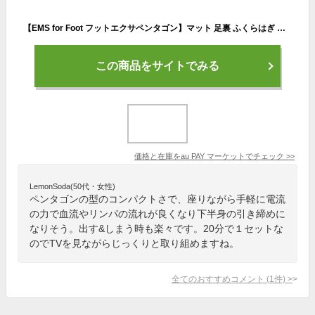
【EMS for Foot フットエクサペンタゴン】マット 足裏 ふくらはぎ 電気刺激 筋肉 トレーニング 美脚 下半身 すね EMSマシン ダイエット
この商品をサイトでみる
価格と在庫を
au PAY マーケット
でチェック
>>
LemonSoda(50代・女性)
ペンタゴンの型のコンパクトさで、座りながら手軽に電流
の力で血流やリンパの流れが良くなり下半身の引き締めに
なりそう。出す&しまう時も楽々です。20分で１セットな
のでTVを見ながらじっくりと取り組めますね。
全てのおすすめコメント
(
1
件)
>