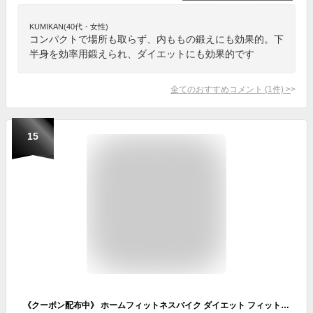
KUMIKAN(40代・女性)
コンパクトで場所も取らず、内ももの鍛えにも効果的。下
半身を効率用鍛えられ、ダイエットにも効果的です
全てのおすすめコメント
(
1
件)
>
15
《クーポン配布中》 ホームフィットネスバイク ダイエット フィットネス 運動 バイク 家 自宅 運動不足解消 ストレス発散 自転車漕ぎ コンパクト ペダル マグネティックバイク 健康 エクササイズ 筋トレ 宅トレ おうち 自粛期間 ステイホーム 在宅 体を動かす