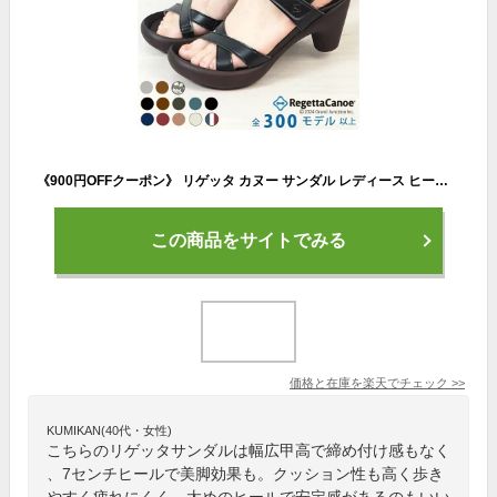
《900円OFFクーポン》 リゲッタ カヌー サンダル レディース ヒール 歩きやすい 疲れ ない 7cm ストラップ かわいい 素足 痛くない ブラック かかと あり 大人 太 ヒール ストラップ 甲高 幅広 外反母趾 美脚 カジュアル 日本製 母の日 ギフト プレゼント 健康
この商品をサイトでみる
価格と在庫を
楽天
でチェック
>>
KUMIKAN(40代・女性)
こちらのリゲッタサンダルは幅広甲高で締め付け感もなく
、7センチヒールで美脚効果も。クッション性も高く歩き
やすく疲れにくく、太めのヒールで安定感があるのもいい