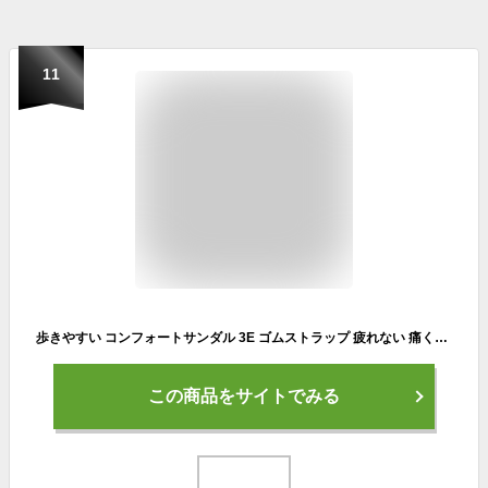
11
歩きやすい コンフォートサンダル 3E ゴムストラップ 疲れない 痛くない 本革／ 着後レビューでクーポン☆ カジュアル 牛革 レディース エコロコ e+,／ 30代 40代 50代 大きいサイズ 春 夏 25SS0418R,
この商品をサイトでみる