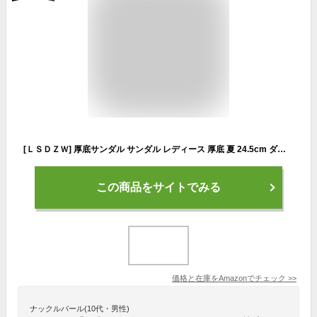
[ＬＳＤＺＷ] 厚底サンダル サンダル レディース 厚底 夏 24.5cm ダブルベルトサンダル ウェッジサンダル ウェッジソール 歩きやすい 履きやすい ブルー 疲れない 美脚 サマーサンダル オシャレ 人気 夏 かわいい お洒落 50代 美脚靴 カジュアルシューズ
この商品をサイトでみる
価格と在庫を
Amazon
でチェック
>>
ナックルバール(10代・男性)