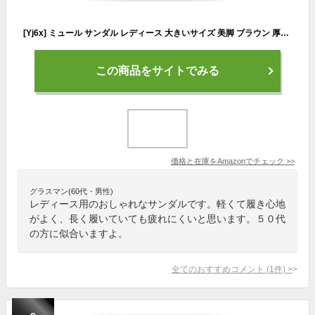
[Yj6x] ミュール サンダル レディース 大きいサイズ 美脚 ブラウン 厚底 ウェッジソール カジュアル 疲れない 23.5cm ナースサンダル オープントゥ ローヒール かかとなし 軽い 滑り止め コンフォート スリッパ シンプル 春夏 20代 30代 40代 50代
この商品をサイトでみる
価格と在庫を
Amazon
でチェック
>>
グラスマン(60代・男性)
レディース用のおしゃれなサンダルです。軽くて履き心地
がよく、長く履いていても疲れにくいと思います。５０代
の方に似合いますよ。
全てのおすすめコメント
(
1
件)
>