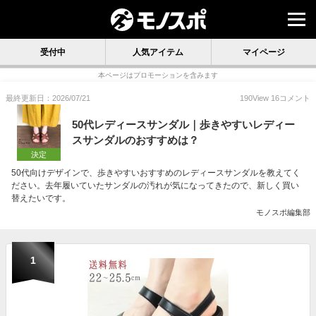
受付中
人気アイテム
マイページ
本ページはプロモーションを含みます
最終更新日：2026/07/21
190
View
16
コメント
50代レディースサンダル｜歩きやすいレディー
スサンダルのおすすめは？
決定
50代向けデザインで、歩きやすいおすすめのレディースサンダルを教えてく
ださい。去年履いていたサンダルの汚れが気になってきたので、新しく買い
替えたいです。
モノスポ編集部
1