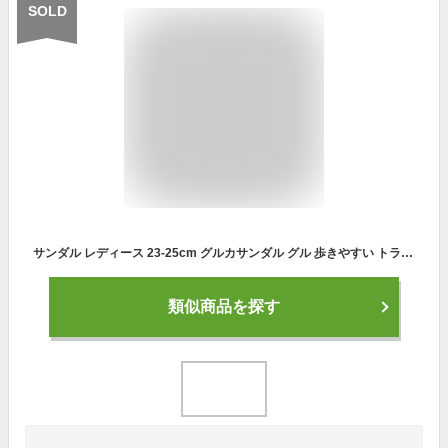
SOLD
サンダル レディース 23-25cm グルカサンダル グル 歩きやすい トラップ ストラップサンダル スナップボタン ベルトサンダル スポーツサンダル かかとあり ローヒール シューズ 可愛い お洒落 編みデザイン 滑り止め シンプル コンビニ 黒 婦人靴 20代 30代 40代 50代
類似商品を探す