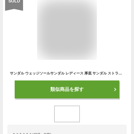
SOLD
サンダル ウェッジソールサンダル レディース 厚底 サンダル ストラップ シューズ 痛くない 靴 ビーチサンダル ぺたんこ 履きやすい 40代 50代 60代 サンダル 走れる 疲れない リラックス 2センチヒール 夏 滑り止め 送料無料
類似商品を探す