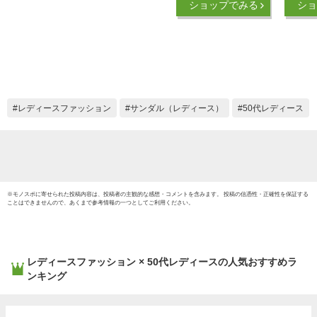
ショップでみる
ショ
すい 疲れ ない 7cm
色 イ
ストラップ かわいい
ュ ぺ
素足 痛くない ブラ
フラッ
ック かかと あり 大
人 太 ヒール ストラ
ップ 甲高 幅広 外反
母趾 美脚 カジュア
レディースファッション
サンダル（レディース）
50代レディース
ル 日本製 母の日 ギ
フト プレゼント 健
康
※
モノスポ
に寄せられた投稿内容は、投稿者の主観的な感想・コメントを含みます。 投稿の信憑性・正確性を保証する
ことはできませんので、あくまで参考情報の一つとしてご利用ください。
レディースファッション × 50代レディース
の人気おすすめラ
ンキング