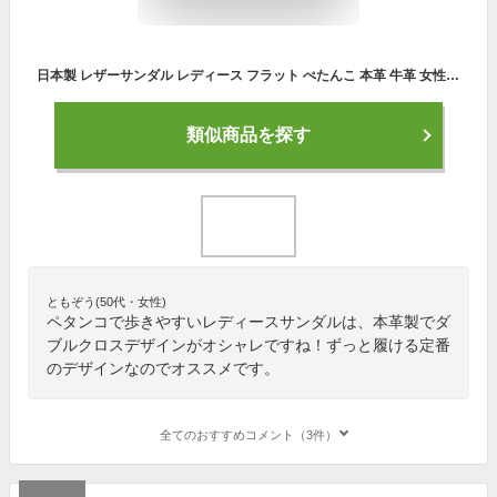
日本製 レザーサンダル レディース フラット ぺたんこ 本革 牛革 女性 30代 40代 50代 60代 ヤマショウ生活商店オリジナル 歩きやすい 履きやすい 大人 かわいい おしゃれRoom ＃33 ダブルクロスレザーサンダル 2806
類似商品を探す
ともぞう(50代・女性)
ペタンコで歩きやすいレディースサンダルは、本革製でダ
ブルクロスデザインがオシャレですね！ずっと履ける定番
のデザインなのでオススメです。
全てのおすすめコメント（3件）