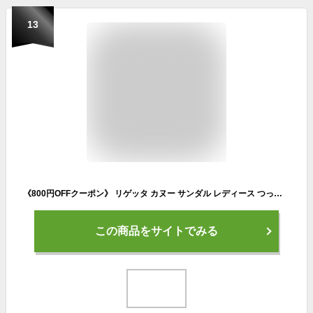
13
《800円OFFクーポン》 リゲッタ カヌー サンダル レディース つっかけ 疲れない きれいめ 厚底 幅広 履きやすい 歩きやすい エッグヒール 立ち仕事 かかとなし 大きいサイズ 日本製 おしゃれ 黒 白 日本製 コンフォート インソール 母の日 ギフト プレゼント
この商品をサイトでみる