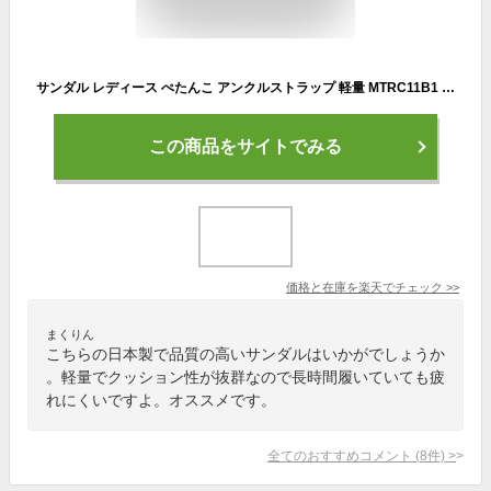
サンダル レディース ぺたんこ アンクルストラップ 軽量 MTRC11B1 trico トリコ | コンフォート クッション ローヒール 春 夏 バックストラップ 歩きやすい おしゃれ 痛くない 疲れない 日本製 あす楽
この商品をサイトでみる
価格と在庫を
楽天
でチェック
>>
まくりん
こちらの日本製で品質の高いサンダルはいかがでしょうか
。軽量でクッション性が抜群なので長時間履いていても疲
れにくいですよ。オススメです。
全てのおすすめコメント
(
8
件)
>