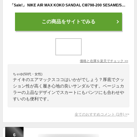
「Sale!」 NIKE AIR MAX KOKO SANDAL CI8798-200 SESAME/SAIL-SANDDRIFT-GUM LIGHT BROWNナイキ ウィメンズエアマックス ココサンダル セサミ サンドリフト ガム レディース ハイブリッドサンダル 厚底
この商品をサイトでみる
価格と在庫を
楽天
でチェック
>>
ちゃゆ(50代・女性)
ナイキのエアマックスココはいかがでしょう？厚底でクッ
ション性が高く履き心地の良いサンダルです。ベージュカ
ラーの上品なデザインでスカートにもパンツにも合わせや
すいのも便利です。
全てのおすすめコメント
(
1
件)
>
6