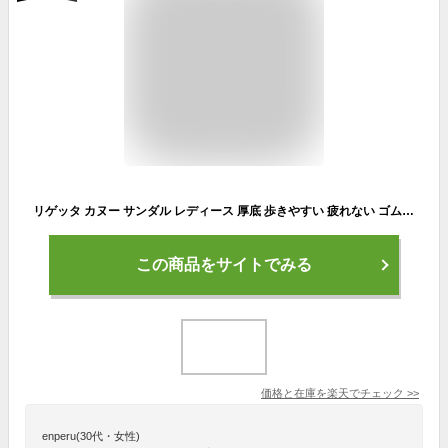
リゲッタ カヌー サンダル レディース 厚底 歩きやすい 疲れない ゴム かかと あり おしゃれ ストラップ 外履き 甲高 幅広 痛くない やわらかい 履きやすい 大きいサイズ グミインソール 日本製 CJEG5238a 母の日 ギフト プレゼント 健康
この商品をサイトでみる
価格と在庫を
楽天
でチェック
>>
enperu(30代・女性)