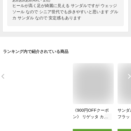
あみあみあみ(40代・女性)
ヒールが高く足が綺麗に見える サンダルですが ウェッジ
ソール なので シニア世代でも歩きやすいと思います グル
カ サンダル なので 安定感もあります
ランキング内で紹介されている商品
《900円OFFクーポ
サンダ
ン》 リゲッタ カヌ
フラッ
ー サンダル レディ
かわい
ース ヒール 歩きや
ダル お