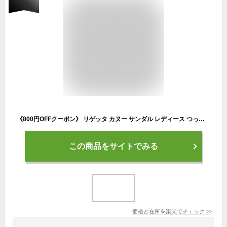
《800円OFFクーポン》 リゲッタ カヌー サンダル レディース つっかけ 疲れない 歩きやすい 厚底 幅広 履きやすい エッグヒール マジックテープ かかとなし 大きいサイズ 日本製 立ち仕事 大人 可愛い おしゃれ コンフォート グミ インソール 母の日 ギフト プレゼント
この商品をサイトでみる
価格と在庫を
楽天
でチェック
>>