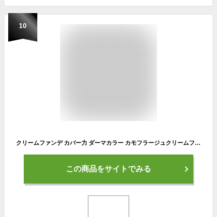
10
クリームファンデ カバー力 ダーマカラー カモフラージュクリームファンデーション テカリ防止 フェイス用 顔用 男性 女性 シミ隠し あざ隠し タトゥー隠し ホクロ隠し 塗りつぶす 水に強い 傷跡 くすみ 色素沈着 【メール便 送料無料】
この商品をサイトでみる