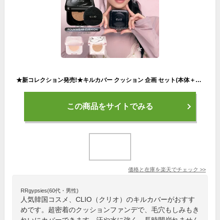
★新コレクション発売!★キルカバー クッション 企画 セット(本体＋レフィル)[限定クーポン配布中]【CLIO（クリオ）公式】メイク クッションファンデ ファンデ ベース カバー力 毛穴カバー メッシュ グロウ 韓国ヘリテージ コレクション 韓国 コスメ
この商品をサイトでみる
価格と在庫を
楽天
でチェック
>>
RRgypsies(60代・男性)
人気韓国コスメ、CLIO（クリオ）のキルカバーがおすす
めです。超密着のクッションファンデで、毛穴もしみもき
れいにカバーできます。汗や水に強く、長時間崩れません