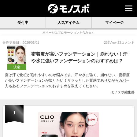
受付中
人気アイテム
マイページ
本ページはプロモーションを含みます
最終更新日：2026/05/01
233
View
23
コメント
密着度が高いファンデーション｜崩れない！汗
や水に強いファンデーションのおすすめは？
決定
夏は汗で化粧が崩れやすいのが悩みです。汗や水に強く、崩れない、密着度
が高いファンデーションが知りたい！サラッとした質感でありながらカバー
力もあるファンデーションのおすすめを教えてください。
モノスポ編集部
1