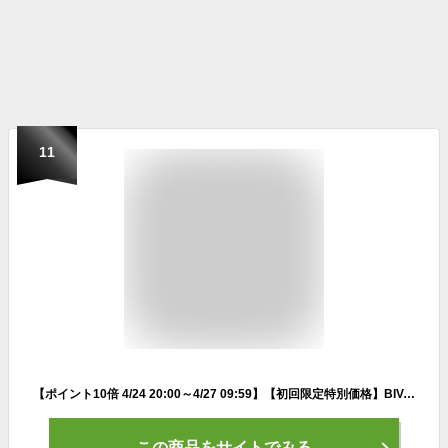
11
【ポイント10倍 4/24 20:00～4/27 09:59】【初回限定特別価格】BIVABOO ベルベットジュエルクッション リフィル付き / 詰め替えセット ビバブー クッションファンデーション 韓国 セミマット 潤い カバー力 ハイカバー 10代 20代 30代 ファンデ 毛穴 foundation
この商品をサイトでみる