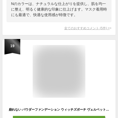
Nのカラーは、ナチュラルな仕上がりを提供し、肌を均一
に整え、明るく健康的な印象に仕上げます。マスク着用時
にも最適で、快適な使用感が特徴です。
全てのおすすめコメント
(
5
件)
>
19
崩れない パウダーファンデーション ウィッチズポーチ ヴェルベットトゥーウェイケーキ パフ付 12g ウォータープルーフ パウダー ファンデーション 下地不要 カバー力 ミネラル マスクにつかない ミニ サイズ 韓国コスメ 化粧品 長持ち 落ちにくい