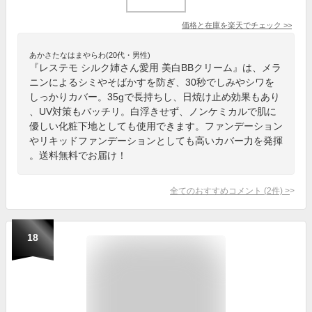
価格と在庫を
楽天
でチェック
>>
あかさたなはまやらわ(20代・男性)
『レステモ シルク姉さん愛用 美白BBクリーム』は、メラ
ニンによるシミやそばかすを防ぎ、30秒でしみやシワを
しっかりカバー。35gで長持ちし、日焼け止め効果もあり
、UV対策もバッチリ。白浮きせず、ノンケミカルで肌に
優しい化粧下地としても使用できます。ファンデーション
やリキッドファンデーションとしても高いカバー力を発揮
。送料無料でお届け！
全てのおすすめコメント
(
2
件)
>
18