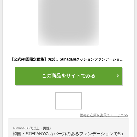
【公式/初回限定価格】お試し Suhadabiクッションファンデーション ナチュラルベージュ ナチュラルオークル 詰め替え / リフィル付き SPF50+ リキッドファンデ 40代 50代 60代 70代 80代 ツヤ シミ シワ くすみ カバー力 時短メイク
この商品をサイトでみる
価格と在庫を
楽天
でチェック
>>
aualone(80代以上・男性)
韓国・STEFANYのカバー力のあるファンデーションでSu