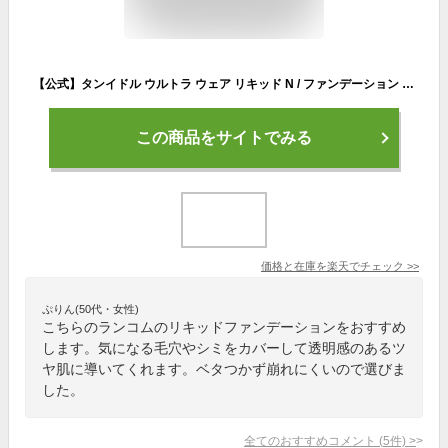
【公式】タンイドル ウルトラ ウェア リキッド N / ファンデーション / ランコム lancome 正規品 カバー力 スキンケア ウルトラファンデ SPF48 PA++ 薄膜密着テクノロジー プレゼント 誕生日 バレンタイン 彼女 母 化粧品 コスメ メイク デパコス ギフト 高級 クリスマス
この商品をサイトでみる
価格と在庫を
楽天
でチェック
>>
ぷりん(50代・女性)
こちらのランコムのリキッドファンデーションをおすすめ
します。気になる毛穴やシミをカバーして透明感のあるツ
ヤ肌に導いてくれます。ベタつかず崩れにくいので選びま
した。
全てのおすすめコメント
(
5
件)
>