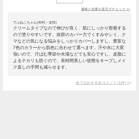
価格と在庫を
楽天
でチェック
>>
でぶねこちゃん(40代・女性)
クリームタイプなので伸びが良く、肌にしっかり密着する
ので塗りやすいです。抜群のカバー力でくすみやシミ、ク
マなどの気になる悩みをしっかりカバーしますし、豊富な
7色のカラーから肌色に合わせて選べます。汗や水に大変
強いので、汗ばむ季節や水場などでも安心ですし、皮脂に
よるテカリも防ぐので、長時間美しい状態をキープしメイ
ク直しの手間も減らせます。
全てのおすすめコメント
(
1
件)
>