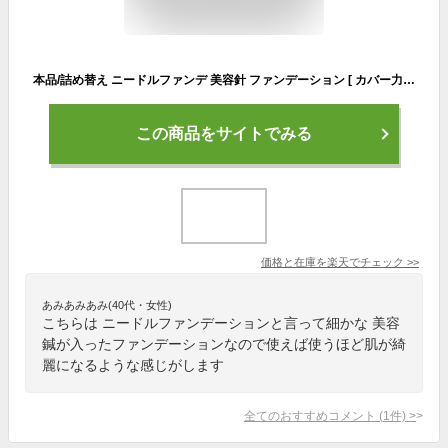
本品/詰め替え ニードルファンデ 美容針 ファンデーション [ カバー力 スキンケア UVカット SPF50+ PA++++ 小顔 ハリ 艶 ] NNEファンデーション 14g / 約2か月分 （全2色） to esella
この商品をサイトでみる
価格と在庫を
楽天
でチェック
>>
あみあみあみ(40代・女性)
こちらは ニードルファンデーションと言って細かな 美容
鍼が入ったファンデーションなので使えば使うほど肌が綺
麗になるような感じがします
全てのおすすめコメント
(
1
件)
>