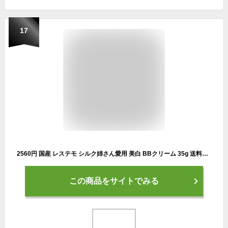
17
2560円 国産 レステモ シルク姉さん愛用 美白 BBクリーム 35g 送料無料 メラニンによる シミ そばかす を防ぎ 30秒で しみ シワ を隠す カバー力 ファンデーション リキッドファンデーション 美白BBクリーム 日焼け止め uv 白浮きしない 化粧下地 しわ ノンケミカル
この商品をサイトでみる