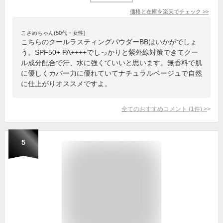
価格と在庫を
楽天
でチェック
>>
こさめちゃん(50代・女性)
こちらのクールラスティングパウダーBBはいかがでしょ
う。SPF50+ PA++++でしっかりと紫外線対策できてクー
ル成分配合で汗、水に強くていいと思います。無香料で肌
に優しくカバー力に優れていてナチュラルベージュで自然
に仕上がりオススメですよ。
全てのおすすめコメント
(
1
件)
>
5