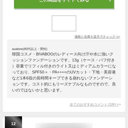
価格と在庫を
楽天
でチェック
>>
aualone(80代以上・男性)
韓国コスメ・BIVABOOのレディース向け汗や水に強いク
ッションファンデーションです。13g（ケース・パフ付き
）容量でリフィル付きのライト又はミディアムカラーにな
っており、SPF50＋・PA++++のUVカット・下地・美容液
など1本6役の長時間キープできる崩れないファンデーシ
ョンです。コスト的にもリーズナブルなものですので、良
いのではないかと思います。
全てのおすすめコメント
(
2
件)
>
12