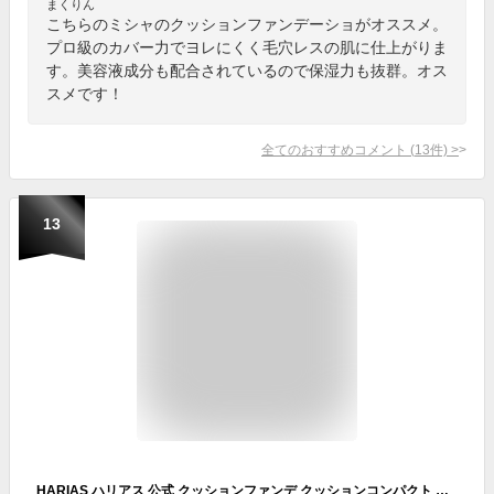
まくりん
こちらのミシャのクッションファンデーショがオススメ。
プロ級のカバー力でヨレにくく毛穴レスの肌に仕上がりま
す。美容液成分も配合されているので保湿力も抜群。オス
スメです！
全てのおすすめコメント
(
13
件)
>
13
HARIAS ハリアス 公式 クッションファンデ クッションコンパクト ファンデーション ツヤ肌 カバー力 高濃度フラバンジェノール 日本製 国産 UV 紫外線 美白 保湿 シワ 改善 美容 毛穴 ナイアシンアミド