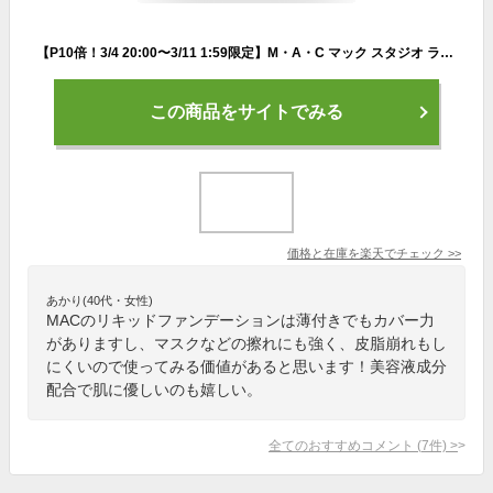
【P10倍！3/4 20:00〜3/11 1:59限定】M・A・C マック スタジオ ラディアンス セラム ファンデーション MAC 美容液 リキッドファンデーション カバー力 ギフト【送料無料】 | リキッドファンデ リキッド ファンデ ツヤ肌 崩れない マスクにつかない
この商品をサイトでみる
価格と在庫を
楽天
でチェック
>>
あかり(40代・女性)
MACのリキッドファンデーションは薄付きでもカバー力
がありますし、マスクなどの擦れにも強く、皮脂崩れもし
にくいので使ってみる価値があると思います！美容液成分
配合で肌に優しいのも嬉しい。
全てのおすすめコメント
(
7
件)
>