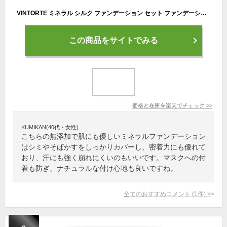
VINTORTE ミネラル シルク ファンデーション セット ファンデーション 50 代 フェイスパウダー 無添加 パウダーファンデーション シミそばかす カバー力 汗に強い ミネラルファンデーション シワ 伸ばし シミ 隠し 崩れない マスクにつかない シルクパウダー
この商品をサイトでみる
価格と在庫を
楽天
でチェック
>>
KUMIKAN(40代・女性)
こちらの無添加で肌にも優しいミネラルファンデーション
はシミやそばかすをしっかりカバーし、密着力にも優れて
おり、汗にも強く崩れにくいのもいいです。マスクへの付
着も防ぎ、ナチュラルな付け心地も良いですね。
全てのおすすめコメント
(
1
件)
>