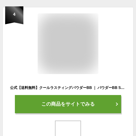
4
公式【送料無料】クールラスティングパウダーBB ｜ パウダーBB SPF50+ PA++++ 日本製 紫外線吸収剤不使用 クール成分配合 汗・水に強い 皮脂吸着パウダー 崩れにくい 無香料 アルコール不使用 BB カバー力 ナチュラルベージュ 日本製
この商品をサイトでみる