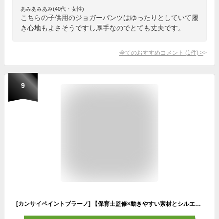
あみあみあみ(40代・女性)
こちらの子供用のジョガーパンツはゆったりとしていて履
き心地もよさそうですし厚手なのでとても丈夫です。
全てのおすすめコメント
(
1
件)
>
9
[カンサイペイントブラーノ] 【保育士監修×動きやすい素材とシルエット】ストレッチ キッズ パンツ 90cm 長ズボン ベビー服 綿100% 日本製 男の子 女の子 幼稚園 保育園 無地 子供服 ゆったり