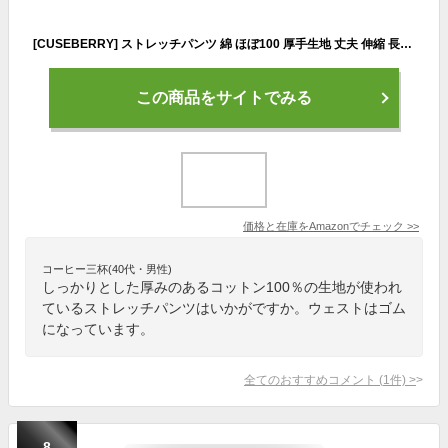
[CUSEBERRY] ストレッチパンツ 綿 ほぼ100 厚手生地 丈夫 伸縮 長ズボン 子供服 キッズ 男の子 女の子 無地 ボトムス コットン 春夏秋冬 保育園 幼稚園 小学生 (JP, 身長, 140, Regular, タフグリーン)
この商品をサイトでみる
価格と在庫を
Amazon
でチェック
>>
コーヒー三杯(40代・男性)
しっかりとした厚みのあるコットン100％の生地が使われ
ているストレッチパンツはいかがですか。ウェストはゴム
になっています。
全てのおすすめコメント
(
1
件)
>
8