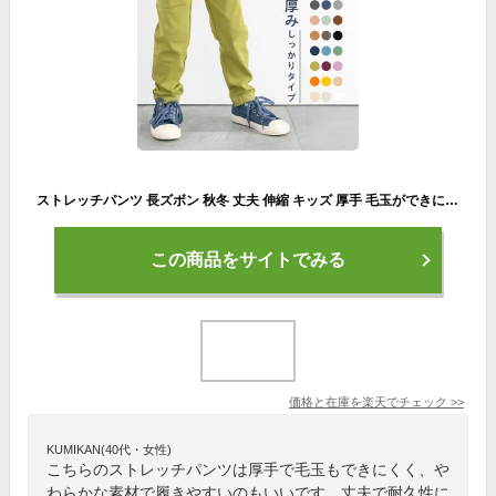
ストレッチパンツ 長ズボン 秋冬 丈夫 伸縮 キッズ 厚手 毛玉ができにくい 子供服 女の子 男の子 無地 コットン 70 80 90 100 110 120 130 140 子ども服 保育園 小学校 ボトムス ストレッチロングパンツ
この商品をサイトでみる
価格と在庫を
楽天
でチェック
>>
KUMIKAN(40代・女性)
こちらのストレッチパンツは厚手で毛玉もできにくく、や
わらかな素材で履きやすいのもいいです。丈夫で耐久性に