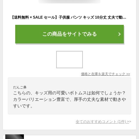
【送料無料 × SALE セール】子供服 パンツ キッズ 10分丈 丈夫で動きやすい 保育園 通園 通学 BREEZE（ブリーズ）DAISUKI カットコールパンツ 通園パンツ 通学用パンツ 80cm 90cm 100cm 110cm 120cm 130cm 140cm 男の子 女の子 ボトムス ズボン ヘビロテ おしゃれ かわいい
この商品をサイトでみる
価格と在庫を
楽天
でチェック
>>
だんご鼻
こちらの、キッズ用の可愛いボトムスは如何でしょうか？
カラーバリエーション豊富で、厚手の丈夫な素材で動きや
すいです。
全てのおすすめコメント
(
1
件)
>