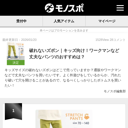
受付中
人気アイテム
マイページ
本ページはプロモーションを含みます
最終更新日：2026/01/20
1528
View
28
コメント
破れないズボン｜キッズ向け！ワークマンなど
丈夫なパンツのおすすめは？
決定
キッズサイズの破れないズボンはどこで売っていますか？通販やワークマン
などで丈夫なパンツを買いたいです。よく外遊びをしているからか、汚れた
り破いて穴を開けることがあるので、なるべくしっかりしたボトムスを買い
たい！
モノスポ編集部
1