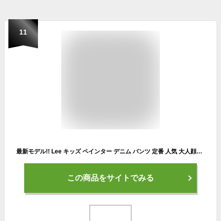
11
最新モデル!! Lee キッズ ペインター デニム パンツ 定番 人気 大人顔負け おしゃれ デニム パンツ アメカジ 定番 男女兼用 90 100 110 120 130 140 150 160cm ブランド子供服 ジュニア リー デニム 古着 USED 可愛い ベビー お祝い プレゼント 親子リンクコーデ LK6288
この商品をサイトでみる