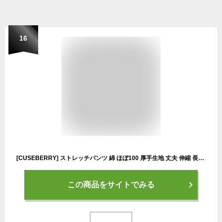
16
[CUSEBERRY] ストレッチパンツ 綿 ほぼ100 厚手生地 丈夫 伸縮 長ズボン 子供服 キッズ 男の子 女の子 無地 ボトムス コットン 春夏秋冬 保育園 幼稚園 小学生 (JP, 身長, 110, Regular, スノーホワイト)
この商品をサイトでみる