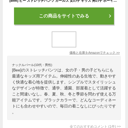
[Bee] ビー ストレッチパンツ ガールズ 女の子 キッズ 男の子 ボーイズ シンプル 伸縮性 ストレッチ 長ズボン 通学 通園 部屋着 春 夏 秋 冬 120cm Nブラック
この商品をサイトでみる
価格と在庫を
Amazon
でチェック
>>
ナックルバール(10代・男性)
[Bee]のストレッチパンツは、女の子・男の子どちらにも
最適なキッズ用アイテム。伸縮性のある生地で、動きやす
く快適な着心地を提供します。シンプルでスタイリッシュ
なデザインが特徴で、通学、通園、部屋着として活躍する
こと間違いなし。春、夏、秋、冬と季節を問わず使える万
能アイテムです。ブラックカラーで、どんなコーディネー
トにも合わせやすいので、毎日の着こなしにぴったりです
。
全てのおすすめコメント
(
1
件)
>