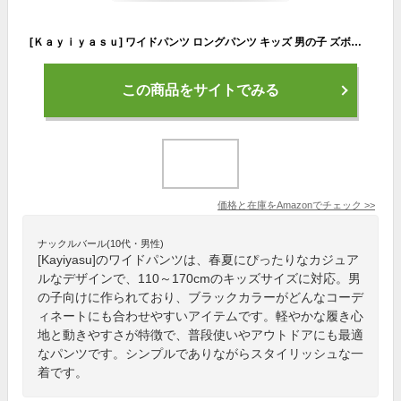
[Ｋａｙｉｙａｓｕ] ワイドパンツ ロングパンツ キッズ 男の子 ズボン 春 夏 ジュニア 110-170 カジュアル (JP, 身長, 130, ブラック)
この商品をサイトでみる
価格と在庫を
Amazon
でチェック
>>
ナックルバール(10代・男性)
[Kayiyasu]のワイドパンツは、春夏にぴったりなカジュア
ルなデザインで、110～170cmのキッズサイズに対応。男
の子向けに作られており、ブラックカラーがどんなコーデ
ィネートにも合わせやすいアイテムです。軽やかな履き心
地と動きやすさが特徴で、普段使いやアウトドアにも最適
なパンツです。シンプルでありながらスタイリッシュな一
着です。