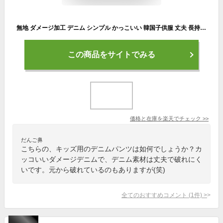
無地 ダメージ加工 デニム シンプル かっこいい 韓国子供服 丈夫 長持ち キッズ ガールズ 女の子 カジュアル 90cm 100cm 110cm 120cm 130cm 140cm
この商品をサイトでみる
価格と在庫を
楽天
でチェック
>>
だんご鼻
こちらの、キッズ用のデニムパンツは如何でしょうか？カ
ッコいいダメージデニムで、デニム素材は丈夫で破れにく
いです。元から破れているのもありますが(笑)
全てのおすすめコメント
(
1
件)
>