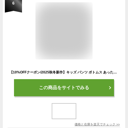
6
【10%OFFクーポン/2025秋冬新作】キッズ パンツ ボトムス あったか 裏起毛 ストレッチ すぽ軽 テーパードパンツ 男の子 女の子 ジュニア レディース ロングパンツ ロング丈 長ズボン ズボン デニム ジーパン 120cm 130cm 140cm 150cm 160cm エフオーキッズ F.O.KIDS R521025
この商品をサイトでみる
価格と在庫を
楽天
でチェック
>>