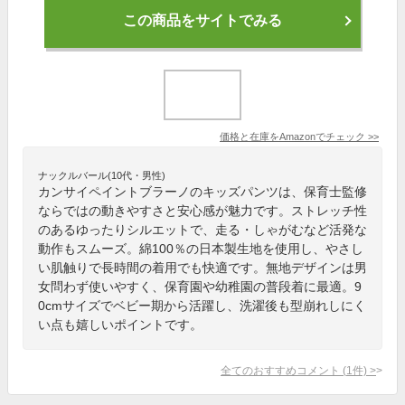
この商品をサイトでみる
価格と在庫を
Amazon
でチェック
>>
ナックルバール(10代・男性)
カンサイペイントブラーノのキッズパンツは、保育士監修
ならではの動きやすさと安心感が魅力です。ストレッチ性
のあるゆったりシルエットで、走る・しゃがむなど活発な
動作もスムーズ。綿100％の日本製生地を使用し、やさし
い肌触りで長時間の着用でも快適です。無地デザインは男
女問わず使いやすく、保育園や幼稚園の普段着に最適。9
0cmサイズでベビー期から活躍し、洗濯後も型崩れしにく
い点も嬉しいポイントです。
全てのおすすめコメント
(
1
件)
>