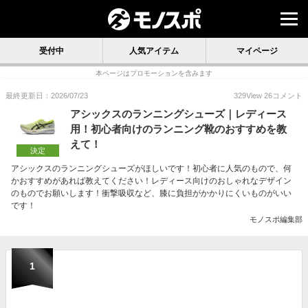
受付中
人気アイテム
マイページ
本ページはプロモーションを含みます
最終更新日：2026/07/23
329
View
26
コメント
アシックスのランニングシューズ｜レディース
用！初心者向けのランニング靴のおすすめを教
えて！
決定
アシックスのランニングシューズがほしいです！初心者に人気のもので、何
かおすすめがあれば教えてください！レディース向けのおしゃれなデザイン
のものでお願いします！衝撃吸収など、膝に負担がかかりにくいものがいい
です！
モノスポ編集部
1