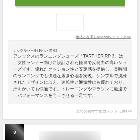
価格と在庫を
Amazon
でチェック
>>
ナックルバール(10代・男性)
アシックスのランニングシューズ「TARTHER RP 3」は
、女性ランナー向けに設計された軽量で反発力の高いシュ
ーズです。優れたクッション性と安定感を提供し、長時間
のランニングでも快適な履き心地を実現。シンプルで洗練
されたデザインに加え、速乾性と通気性にも優れており、
汗をかいても快適です。トレーニングやマラソンに最適で
、パフォーマンスを向上させる一足です。
全てのおすすめコメント
(
1
件)
>
8