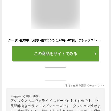
クーポン配布中『お買い物マラソンは20時〜P2倍』 アシックス レディース ランニングシューズ エヴォライド スピード (長距離 中距離 マラソン 駅伝 運動 スポーツ レース トレーニング asics 即日発送) 1012B432
この商品をサイトでみる
価格と在庫を
楽天
でチェック
>>
RRgypsies(60代・男性)
アシックスのエヴォライド スピードがおすすめです。中
長距離向きのランニングシューズです。クッション性がよ
く、膝に優しいし、弾むように走れます。アッパーの通気