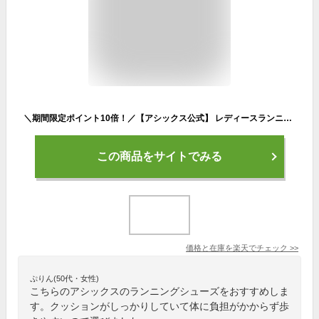
＼期間限定ポイント10倍！／【アシックス公式】 レディースランニングシューズ GEL-EXCITE 10 10カラー｜レディース 女性 スポーツシューズ ランニング ジョギング 運動靴｜asics ゲルエキサイト 10 STANDARD
この商品をサイトでみる
価格と在庫を
楽天
でチェック
>>
ぷりん(50代・女性)
こちらのアシックスのランニングシューズをおすすめしま
す。クッションがしっかりしていて体に負担がかからず歩