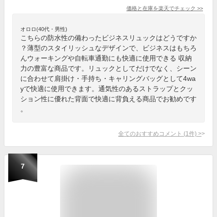
価格と在庫を
楽天
でチェック
>>
オロロ(40代・男性)
こちらの防水性の備わったビジネスリュックはどうですか
？薄型のスタイリッシュなデザインで、ビジネスはもちろ
んウォーキングや自転車通勤にも快適に使用できる 収納
力の豊富な商品です。リュックとしてだけでなく、シーン
に合わせて肩掛け・手持ち・キャリングバッグとして4wa
yで快適に使用できます。通気性のあるストラップとクッ
ション性に優れた背面で快適に背負える商品でお勧めです
。
全てのおすすめコメント
(
1
件)
>
7