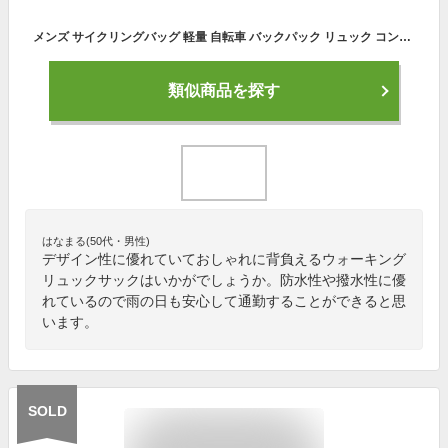
メンズ サイクリングバッグ 軽量 自転車 バックパック リュック コンパクト 撥水 反射テープ付き 通気 防水 ウォーキング ハイキング ジョギング(グレー, 46cmX25cmX8cm)
類似商品を探す
はなまる(50代・男性)
デザイン性に優れていておしゃれに背負えるウォーキング
リュックサックはいかがでしょうか。防水性や撥水性に優
れているので雨の日も安心して通勤することができると思
います。
SOLD