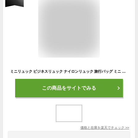
ミニリュック ビジネスリュック ナイロンリュック 旅行バッグ ミニ メンズ レディース 小さい 小物入れ リュックだ肩が楽 疲れない 旅行 出張 海外 パスポート 財布 カジュアル 防水 男女兼用 軽量 大容量 通勤 通学 旅行バッグ 普段使い 疲れない ショルダー 両肩
この商品をサイトでみる
価格と在庫を
楽天
でチェック
>>