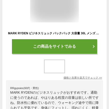
MARK RYDEN ビジネスリュック バックパック 大容量 30L メンズ レディース 3way KKジッパー スタイリッシュ ビジネスバック 軽量 防水 Y PC収納 出張 ウォーキング メンズバック ラップトップ 多機能 防水 ポケット リュック 通勤 通学 旅行 カバン 自転車 USB 送料無料
この商品をサイトでみる
価格と在庫を
楽天
でチェック
>>
RRgypsies(60代・男性)
MARK RYDENのビジネスリュックがおすすめです。通勤
に使うのであれば、やはりある程度の容量は欲しい所です
ね。防水性に優れているので、ウォーキング途中で雨に降
られても平気です。身体にフィットし、揺れにくく、軽量