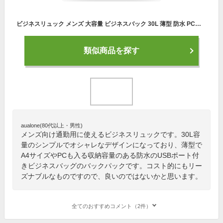
ビジネスリュック メンズ 大容量 ビジネスバック 30L 薄型 防水 PC収納 出張 ウォーキング 自転車 通勤 通学 usbポート 防水 斜め掛け ノートpcやA4 収納スペース 通勤カバン ビジネス 撥水 ビジネス カバン USB充電ポート 20 30 40 50代
類似商品を探す
aualone(80代以上・男性)
メンズ向け通勤用に使えるビジネスリュックです。30L容
量のシンプルでオシャレなデザインになっており、薄型で
A4サイズやPCも入る収納容量のある防水のUSBポート付
きビジネスバッグのバックパックです。コスト的にもリー
ズナブルなものですので、良いのではないかと思います。
全てのおすすめコメント（2件）