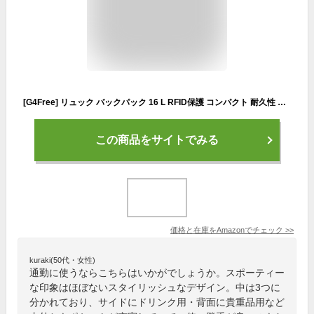
[G4Free] リュック バックパック 16 L RFID保護 コンパクト 耐久性 軽量 防水 通勤 通学 ハイキング 旅行 アウトドア メンズ レディース (ダークグレー)
この商品をサイトでみる
価格と在庫を
Amazon
でチェック
>>
kuraki(50代・女性)
通勤に使うならこちらはいかがでしょうか。スポーティー
な印象はほぼないスタイリッシュなデザイン。中は3つに
分かれており、サイドにドリンク用・背面に貴重品用など