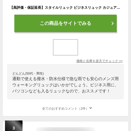
【高評価・保証延長】スタイルリュック ビジネスリュック カジュアル リュック パソコン 収納 大容量 メンズ レディース レディースバッグ 防水 出張 ウォーキング メンズバック ipad ポケット 撥水加工 防水 旅行 かっこいい カバン ブラック
この商品をサイトでみる
価格と在庫を
楽天
でチェック
>>
どんどん(50代・男性)
通勤で使える撥水・防水仕様で急な雨でも安心のメンズ用
ウォーキングリュックはいかがでしょう。ビジネス用に、
パソコンなども入るリュックなので、おススメです！
全てのおすすめコメント（2件）
3