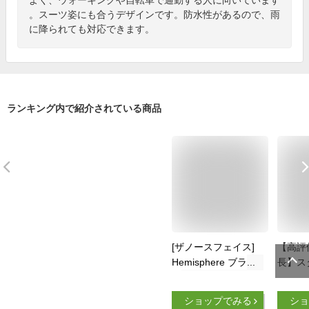
。スーツ姿にも合うデザインです。防水性があるので、雨
に降られても対応できます。
ランキング内で紹介されている商品
[ザノースフェイス]
【高評
Hemisphere ブラッ
長】ス
ク
ク ビ
カジュ
ショップでみる
ショ
パソコ