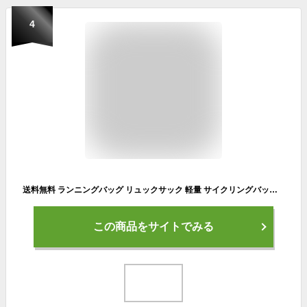
4
送料無料 ランニングバッグ リュックサック 軽量 サイクリングバッグ ウォーキングバッグ リュック ジョギング 5L 軽い 男女兼用 ユニセックス マラソン レース 登山 クライミング レディース メンズ 女性用 男性用 自転車
この商品をサイトでみる