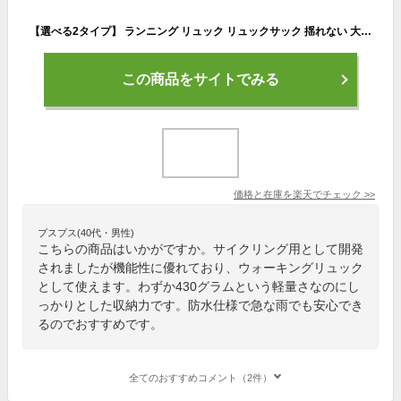
【選べる2タイプ】 ランニング リュック リュックサック 揺れない 大容量 トレイルランニング バックパック ランリュック サイクリング 登山 通勤 ウォーキング 12L 通勤ラン通学 自転車 アウトドア フェス 防水 撥水 メンズ レディース 男女兼用 ブラック 黒
この商品をサイトでみる
価格と在庫を
楽天
でチェック
>>
プスプス(40代・男性)
こちらの商品はいかがですか。サイクリング用として開発
されましたが機能性に優れており、ウォーキングリュック
として使えます。わずか430グラムという軽量さなのにし
っかりとした収納力です。防水仕様で急な雨でも安心でき
るのでおすすめです。
全てのおすすめコメント（2件）