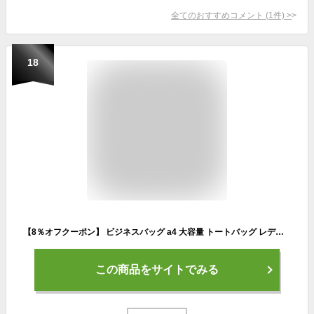
全てのおすすめコメント
(
1
件)
>
18
【8％オフクーポン】 ビジネスバッグ a4 大容量 トートバッグ レディース 軽量 通勤 ファスナー付き ナイロン 無地 軽い 横 マチ ブラック 黒 面接 通勤バッグ 大きめ 自立 PC 出張 肩掛け 底鋲 パソコン 女性 仕事 ギフト td 秋 プレゼント ハロウィン
この商品をサイトでみる