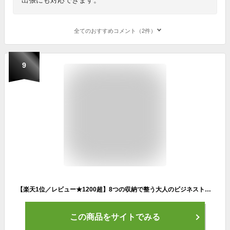
全てのおすすめコメント（2件）
9
【楽天1位／レビュー★1200超】8つの収納で整う大人のビジネストート ビジネスバッグ レディース トートバッグ a4 通勤 軽量 肩掛け 通勤バッグ お仕事バッグ ブランド 軽い 営業 ノートpc 実用的 ファスナー付き 横 リクルートバッグ 大学生 通学 仕切り 大容量
この商品をサイトでみる