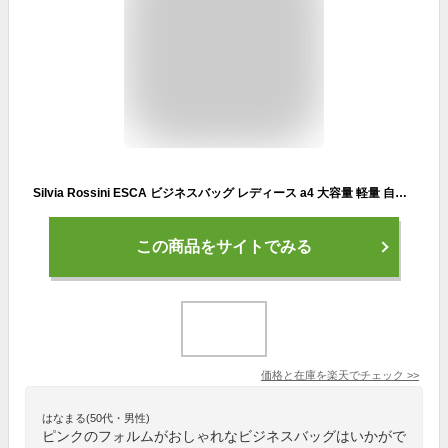
Silvia Rossini ESCA ビジネスバッグ レディース a4 大容量 軽量 自立 底鋲付き ビジネストートバッグ ナイロン 就活 バッグ レディース 出張 面接 通勤 シンプル 大きめ 軽い ペットボトルホルダー 無地 黒 ブラック グレー ピンク 2500100 2500141 2500151 送料無料
この商品をサイトでみる
価格と在庫を
楽天
でチェック
>>
はなまる(50代・男性)
ピンクのフォルムがおしゃれなビジネスバッグはいかがで