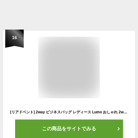
16
[リアドベント] 2way ビジネスバッグ レディース Lumo おしゃれ 2way トートバッグ レディース ブランド 通勤 通学 軽量 大容量 a4 通勤バッグ リュックサック PC ノートpc 13インチ対応 (beige)
この商品をサイトでみる