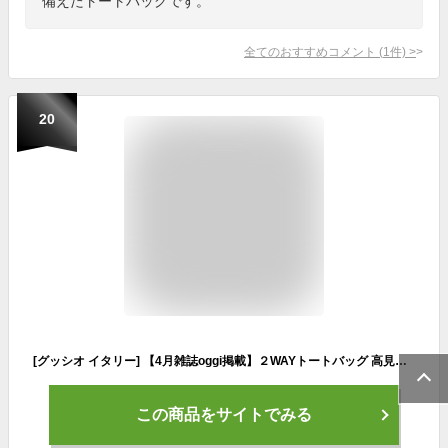
備えたトートバッグです。
全てのおすすめコメント
(
1
件)
>
20
[グッシオ イタリー] 【4月雑誌oggi掲載】２WAYトートバッグ 高見え PUレザー ハンドバッグ エレガンス スクエア型 ビットパーツ レディース 171033(GRAY)
この商品をサイトでみる