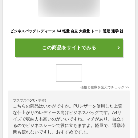
ビジネスバッグ レディース A4 軽量 自立 大容量 トート 通勤 通学 就活 転職 面接 バッグ カバン 防水 トートバッグ ファスナー ショルダー カジュアル 2way 斜めがけ おしゃれ 無地 営業 仕事 ビジネス 20代 パソコン 出張 ノートPC
この商品をサイトでみる
価格と在庫を
楽天
でチェック
>>
プスプス(40代・男性)
こちらの商品はいかがですか。PUレザーを使用した上質
な仕上がりのレディース向けビジネスバッグです。A4サ
イズで収納力も高いのがいいですね。マチがあり、自立す
るのでビジネスシーンで役に立ちますよ。軽量で、通勤時
間も疲れないですし、おすすめですよ。