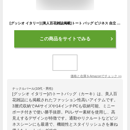
[グッシオ イタリー] [美人百花雑誌掲載]トート バッグ ビジネス 自立 3層式収納 2点セット ミニーポーチ付き A4/14インチPC対応 スクエア PUレザー 高見え ファッション リクルート 通勤 ビジネス レディース italy 17-1129(カーキ)
この商品をサイトでみる
価格と在庫を
Amazon
でチェック
>>
ナックルバール(10代・男性)
[グッシオ イタリー]のトートバッグ（カーキ）は、美人百
花雑誌にも掲載されたファッション性高いアイテムです。
3層式収納でA4サイズや14インチPCも収納可能、ミニー
ポーチ付きで使い勝手抜群。PUレザー素材を使用し、高
見えするデザインが特徴です。通勤やリクルートなどビジ
ネスシーンにも最適で、機能性とスタイリッシュさを兼ね