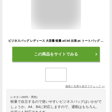
ビジネスバッグ レディース 大容量 軽量 a4 b4 出張 pc トートバッグ 自立 レザー 大きめ ファスナー付き おしゃれ 通勤バッグ 通学 大学生 きれいめ ショルダーバッグ 撥水 就活 軽い かわいい 肩掛け 黒
この商品をサイトでみる
価格と在庫を
楽天
でチェック
>>
レオタン(60代・男性)
軽量で自立するので使いやすいビジネスバッグはいかがで
しょうか。A4、B4に対応しますので、通勤はもちろん、
出張にも対応できます。