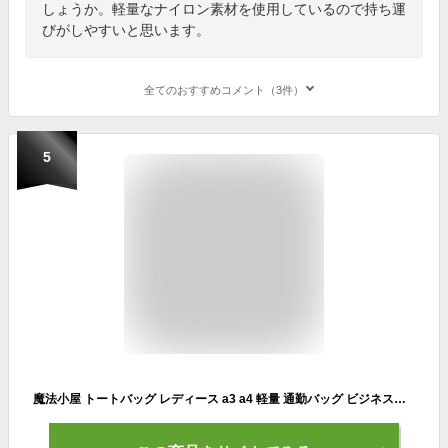
しょうか。軽量なナイロン素材を使用しているので持ち運
びがしやすいと思います。
全てのおすすめコメント（3件）
5
魔法小屋 トートバッグ レディース a3 a4 軽量 通勤バッグ ビジネスバッグ 本革 大きめ 大容量 仕事トートバック ポケット 軽いかばん 収納 大人 上品 出張 通学 旅行バッグ シンプル おしゃれ 可愛い カバン OL バッグ 肩掛け 仕切り 実用的 自立 20代 30代 40代 50代