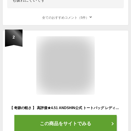
全てのおすすめコメント（5件）
2
【 奇跡の軽さ 】 高評価★4.51 ANDSHIN公式 トートバッグ レディース 大きめ 通勤 軽い 通勤バッグ a4 b4 ブランド アンドシン 大きめ ビジネス 大容量 軽量 ファスナー付き かばん 軽いかばん ブランド 自立 通勤 ビジネスバッグ 仕事用
この商品をサイトでみる