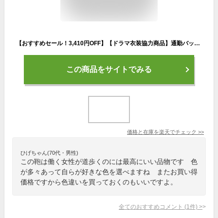
【おすすめセール！3,410円OFF】【ドラマ衣装協力商品】通勤バッグ ビジネスバッグ PERENNE ペレンネ 20190 送料無料 トートバッグ a4 ビジネストート レディースバッグ バッグ ショルダーバッグ 鞄 通勤 リクルート パソコン アフィリエイト
この商品をサイトでみる
価格と在庫を
楽天
でチェック
>>
ひげちゃん(70代・男性)
この鞄は働く女性が道歩くのには最高にいい品物です 色
が多々あって自らが好きな色を選べますね またお買い得
価格ですから色違いを買っておくのもいいですよ。
全てのおすすめコメント
(
1
件)
>