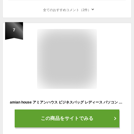
全てのおすすめコメント（2件）
7
amian house アミアンハウス ビジネスバッグ レディース パソコン 入る バッグ A4 B4 通勤バッグ ートバック 面接 ファスナー キャリーオン ショルダーバッグ 多機能 ハンドバッグ 営業員 通勤 肩掛 送料無料 自立 あす楽 生保 出張 大容量 軽い ファスナー 底鋲 名入れ 母
この商品をサイトでみる