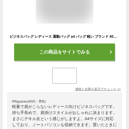
ビジネスバッグ レディース 通勤バッグ a4 バッグ 軽い ブランド 40代 持ち手長め かわいい 名入れ トートバッグ 面接 パソコン 軽量 営業バッグ ファスナー ハンドバッグ 底鋲 肩掛け 自立 人気 就活 通学 ギフト 外交員
この商品をサイトでみる
価格と在庫を
楽天
でチェック
>>
RRgypsies(60代・男性)
軽量で肩がこらないレディース向けビジネスバッグです。
持ち手長めで、肩掛けスタイルがおしゃれに決まります。
まさにデキル女という感じがしますよ。A4サイズに対応
しており、ノートパソコンも収納できます。置いたときに