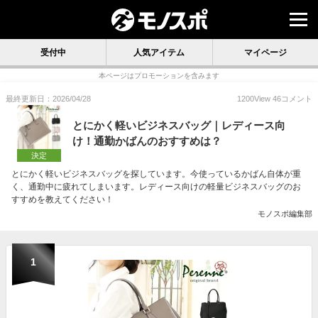
受付中
人気アイテム
マイページ
本ページはプロモーションを含みます
最終更新日：2026/04/28
1200
View
46
コメント
とにかく軽いビジネスバッグ｜レディース向
け！通勤かばんのおすすめは？
決定
とにかく軽いビジネスバッグを探しています。今使っているかばん自体が重
く、通勤中に疲れてしまいます。レディース向けの軽量ビジネスバッグのお
すすめを教えてください！
モノスポ編集部
1