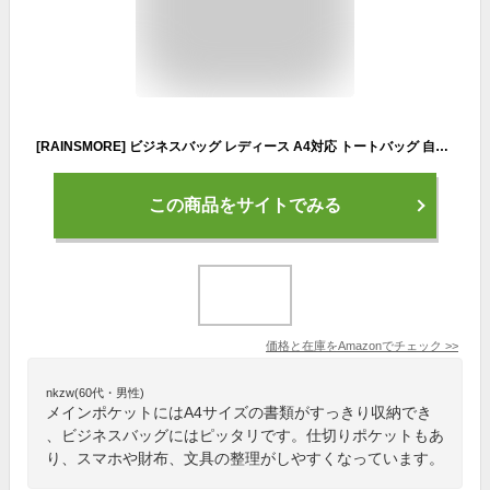
[RAINSMORE] ビジネスバッグ レディース A4対応 トートバッグ 自立 撥水加工 大容量 2way 肩掛け 通勤バッグ リクルート 底鋲付き 面接 仕事 鞄 就活 就職 ブラック
この商品をサイトでみる
価格と在庫を
Amazon
でチェック
>>
nkzw(60代・男性)
メインポケットにはA4サイズの書類がすっきり収納でき
、ビジネスバッグにはピッタリです。仕切りポケットもあ
り、スマホや財布、文具の整理がしやすくなっています。