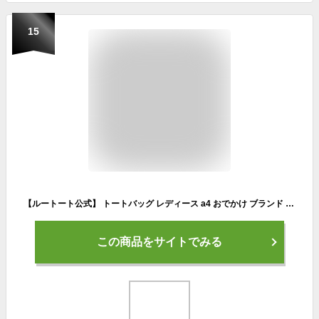
15
【ルートート公式】 トートバッグ レディース a4 おでかけ ブランド ROOTOTE【SC.ハビチェル.シームリー-A（全4種）2025新作 品番3638】ビジネスバッグ リクルートバッグ 大きめ 大容量 A4 無地 雨の日 合皮 自立 軽い 高見え おしゃれ きれいめ 肩掛け 通勤 仕事 ギフト
この商品をサイトでみる