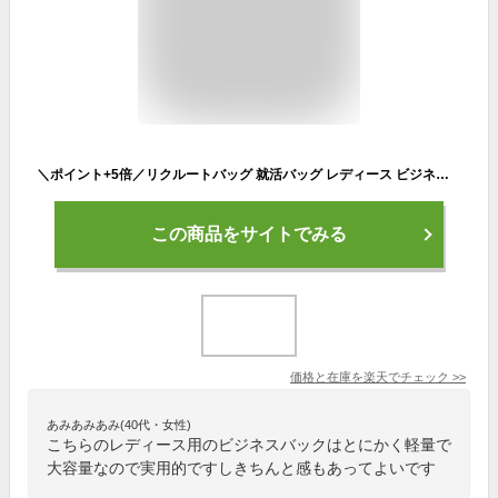
＼ポイント+5倍／リクルートバッグ 就活バッグ レディース ビジネスバッグ 通勤バッグ A4 ビジネストート ブラック 黒 軽量 軽い 大容量 通勤 自立 バッグ かばん 営業 面接 就職 鞄 おしゃれ 人気 無地 ランキング 女性 防水 大きめ OL 大学 入学 卒業 ノートパソコン
この商品をサイトでみる
価格と在庫を
楽天
でチェック
>>
あみあみあみ(40代・女性)
こちらのレディース用のビジネスバックはとにかく軽量で
大容量なので実用的ですしきちんと感もあってよいです