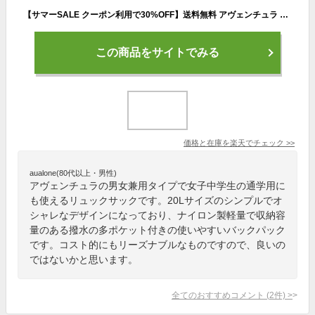
【サマーSALE クーポン利用で30%OFF】送料無料 アヴェンチュラ リュック リュックサック フラップリュック 撥水 ナイロン 大容量 a4 20L 黒 背面 ポケットたくさん スポーツ 大人 レディース メンズ 女子 男子 男女兼用 通勤 通学 旅行 高校生 新生活 新学期 かわいい
この商品をサイトでみる
価格と在庫を
楽天
でチェック
>>
aualone(80代以上・男性)
アヴェンチュラの男女兼用タイプで女子中学生の通学用に
も使えるリュックサックです。20Lサイズのシンプルでオ
シャレなデザインになっており、ナイロン製軽量で収納容
量のある撥水の多ポケット付きの使いやすいバックパック
です。コスト的にもリーズナブルなものですので、良いの
ではないかと思います。
全てのおすすめコメント
(
2
件)
>