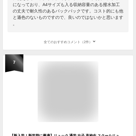
になっており、A4サイズも入る収納容量のある撥水加工
の丈夫で耐久性のあるバックパックです。コスト的にも他
と遜色のないものですので、良いのではないかと思います
。
全てのおすすめコメント（2件）
7
【新入学！新学期に最適】リュック 通学 女子 高校生 スクールリュック ボックス 大容量 撥水 防水 おしゃれ 軽い 男子 高校生 ボックスリュック 通学リュック リュックサック 中学生 大学生 35L 入学 ブラック ミント ラベンダー ピンク レディース