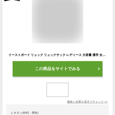
イーストボーイ リュック リュックサック レディース 大容量 通学 女子 女子高生 中学生 高校生 EASTBOY スクールバッグ スクバ スクールリュック A4 おしゃれ かわいい 撥水 抗菌 大容量 通学 ジュニア 学校 学生 無地 人気 可愛い A4 B4 28L EBA38
この商品をサイトでみる
価格と在庫を
楽天
でチェック
>>
レオタン(60代・男性)