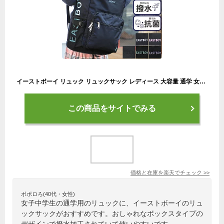
イーストボーイ リュック リュックサック レディース 大容量 通学 女子 女子高生 中学生 高校生 EASTBOY スクールバッグ スクバ スクールリュック A4 おしゃれ かわいい 撥水 抗菌 ジュニア 学校 学生 大容量 通学 A4 B4 28L 無地 人気 可愛い EBA38
この商品をサイトでみる
価格と在庫を
楽天
でチェック
>>
ポポロろ(40代・女性)
女子中学生の通学用のリュックに、イーストボーイのリュ
ックサックがおすすめです。おしゃれなボックスタイプの
デザインで撥水加工されていて使いやすいです。