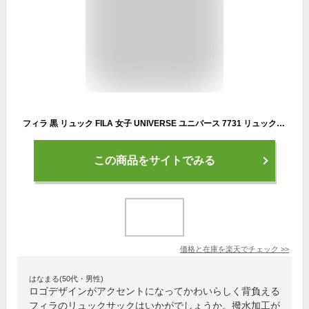
フィラ 黒 リュック FILA 女子 UNIVERSE ユニバース 7731 リュック デイパック リュックサック バックパック B4 A4 30L メンズ レディース 男女兼用 ジュニア 学生 高校生 中学生 大学生 普段使い 撥水 通勤 通学 スポーツ 部活 軽量 おしゃれ ブランド 人気
この商品をサイトでみる
価格と在庫を
楽天
でチェック
>>
はなまる(50代・男性)
ロゴデザインがアクセントになってかわいらしく背負える
フィラのリュックサックはいかがでしょうか。撥水加工が