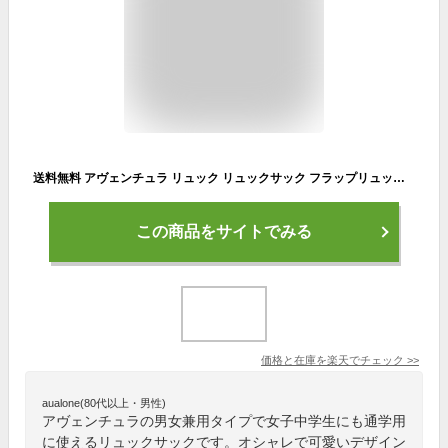
送料無料 アヴェンチュラ リュック リュックサック フラップリュック 撥水 ナイロン 大容量 a4 20L 巾着 背面ファスナー 大人 レディース メンズ 女子 男子 男女兼用 通勤 通学 大学生 高校生 中学生 新生活 新学期 旅行 かわいい おしゃれ 人気 ブランド
この商品をサイトでみる
価格と在庫を
楽天
でチェック
>>
aualone(80代以上・男性)
アヴェンチュラの男女兼用タイプで女子中学生にも通学用
に使えるリュックサックです。オシャレで可愛いデザイン