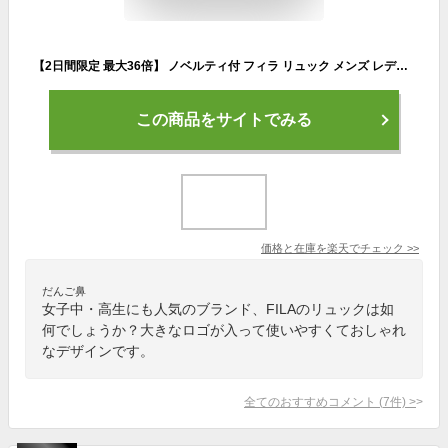
【2日間限定 最大36倍】 ノベルティ付 フィラ リュック メンズ レディース 大容量 FILA バック ブランド おしゃれ 通学 学生 軽量 軽い 丈夫 PC シンプル 黒 女子 男子 ボックス型 スクエア 撥水 A4 B4 30L 別注カラー 7577 7714
この商品をサイトでみる
価格と在庫を
楽天
でチェック
>>
だんご鼻
女子中・高生にも人気のブランド、FILAのリュックは如
何でしょうか？大きなロゴが入って使いやすくておしゃれ
なデザインです。
全てのおすすめコメント
(
7
件)
>