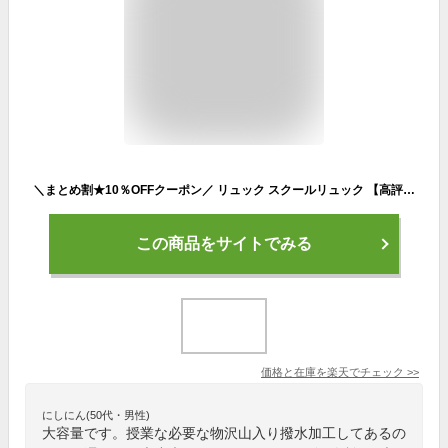
＼まとめ割★10％OFFクーポン／ リュック スクールリュック 【高評価★4.65】通学 女子 中学生 高校生 大容量 大きめ 大きい 塾 35L 30L スクバ 通学リュック 旅行 修学旅行 バケツ型 ボックス スクエア スポーツ 男子 メンズ 大学生 人気 推し活 オシ活 撥水 軽量 A4 A3
この商品をサイトでみる
価格と在庫を
楽天
でチェック
>>
にしにん(50代・男性)
大容量です。授業な必要な物沢山入り撥水加工してあるの