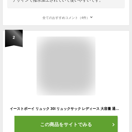
全てのおすすめコメント（4件）
2
イーストボーイ リュック 30l リュックサック レディース 大容量 通学 女子 女子高生 中学生 高校生 EASTBOY スクールバッグ スクバ スクールリュック A4 おしゃれ かわいい ジュニア 学校 学生 撥水 抗菌 人気 可愛い B4 30L 無地 人気 可愛い EBA56
この商品をサイトでみる