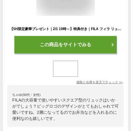
【5H限定豪華プレゼント｜2/1 19時～】特典付き｜FILA フィラ リュック 29L スクエア ボックス型 通学 男子 女子 高校生 中学生 大容量 防水 韓国 メンズ レディース スポーツブランド 7581 cpn20【在庫限り】
この商品をサイトでみる
価格と在庫を
楽天
でチェック
>>
ちゃゆ(50代・女性)
FILAの大容量で使いやすいスクエア型のリュックはいか
がでしょう？ビッグロゴのデザインがとてもおしゃれで可
愛いですね。2層になってるのでお弁当などを入れるのに
便利なのも嬉しいです。