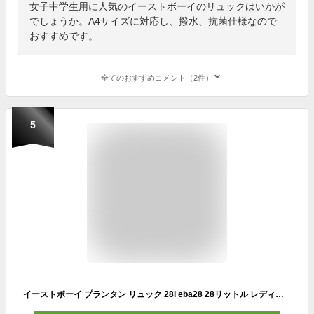
女子中学生用に人気のイーストボーイのリュックはいかが
でしょうか。A4サイズに対応し、撥水、抗菌仕様なので
おすすめです。
全てのおすすめコメント（2件）
5
イーストボーイ プランタン リュック 28l eba28 28リットル レディース 高校生 女の子 スポーツ 女子 かわいい スクールバッグ 中学生 通学 大容量 A4 無地 撥水 人気 おしゃれ レインカバー 学校 リュックサック EBA28 正規販売店 スクールリュック スクバ