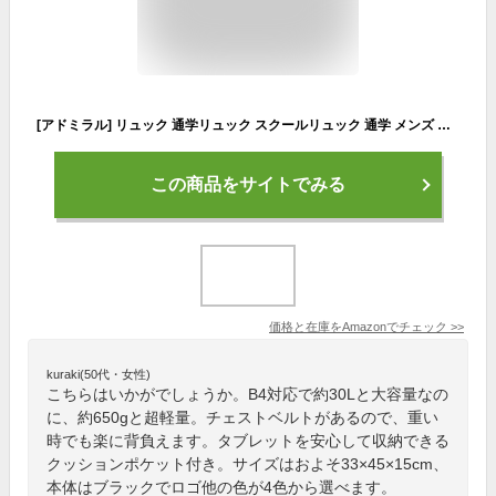
[アドミラル] リュック 通学リュック スクールリュック 通学 メンズ レディース 大容量 軽量 撥水 高校生 中学生 リフレクター付き ASRL-01 スクエアバックパック ブラック×ブルー サイズ : (W) 33×(H) 45×(D) 15cm
この商品をサイトでみる
価格と在庫を
Amazon
でチェック
>>
kuraki(50代・女性)
こちらはいかがでしょうか。B4対応で約30Lと大容量なの
に、約650gと超軽量。チェストベルトがあるので、重い
時でも楽に背負えます。タブレットを安心して収納できる
クッションポケット付き。サイズはおよそ33×45×15cm、
本体はブラックでロゴ他の色が4色から選べます。