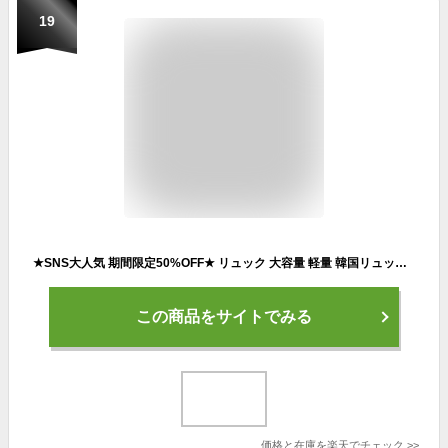
19
★SNS大人気 期間限定50%OFF★ リュック 大容量 軽量 韓国リュック 撥水 通学 通勤 出張 バックパック ナイロン 耐摩耗 防水 レディース メンズ リュックサック 韓国 おしゃれ 男女兼用 高校生 中学生 A4サイズ 15.6インチPC パック 多収納 多機能
この商品をサイトでみる
価格と在庫を
楽天
でチェック
>>