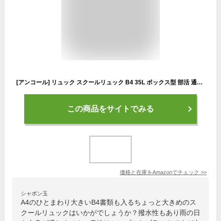
[アンコール] リュック スクールリュック B4 35L ボックス型 部活 通学リュック 大容量 中学生 高校生 女子 通学 スポーツ レディース メンズ おしゃれ かわいい A4 シンプル 撥水 (ブラック×パープル)
この商品をサイトでみる
価格と在庫を
Amazon
でチェック
>>
シャボン玉
A4のひとまわり大きいB4書類も入るちょっと大きめのス
クールリュックはいかがでしょうか？撥水性もあり雨の日