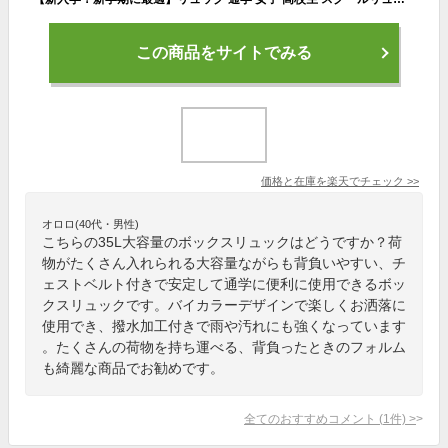
この商品をサイトでみる
価格と在庫を
楽天
でチェック
>>
オロロ(40代・男性)
こちらの35L大容量のボックスリュックはどうですか？荷
物がたくさん入れられる大容量ながらも背負いやすい、チ
ェストベルト付きで安定して通学に便利に使用できるボッ
クスリュックです。バイカラーデザインで楽しくお洒落に
使用でき、撥水加工付きで雨や汚れにも強くなっています
。たくさんの荷物を持ち運べる、背負ったときのフォルム
も綺麗な商品でお勧めです。
全てのおすすめコメント
(
1
件)
>