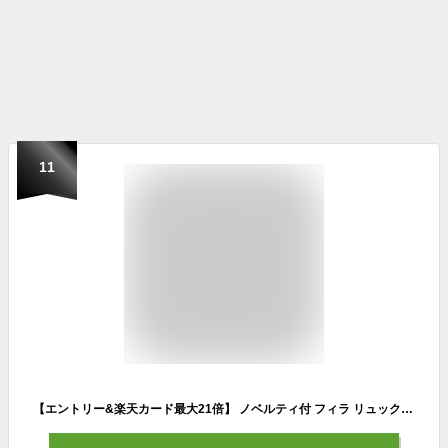
11
【エントリー&楽天カード最大21倍】 ノベルティ付 フィラ リュック メンズ レディース 大容量 FILA バック ブランド おしゃれ 通学 学生 軽量 軽い 丈夫 PC シンプル 黒 女子 男子 ボックス型 スクエア 撥水 A4 B4 30L 別注カラー 7577 7714