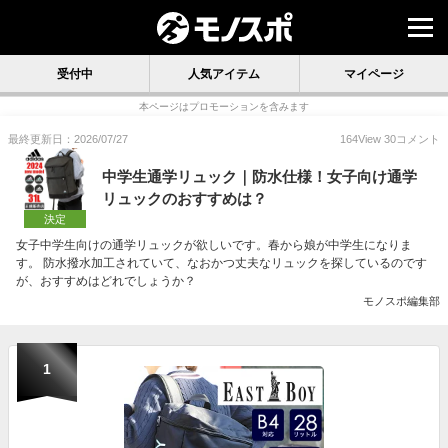
受付中
人気アイテム
マイページ
本ページはプロモーションを含みます
最終更新日：2026/07/27
164
View
30
コメント
中学生通学リュック｜防水仕様！女子向け通学
リュックのおすすめは？
決定
女子中学生向けの通学リュックが欲しいです。春から娘が中学生になりま
す。 防水撥水加工されていて、なおかつ丈夫なリュックを探しているのです
が、おすすめはどれでしょうか？
モノスポ編集部
1