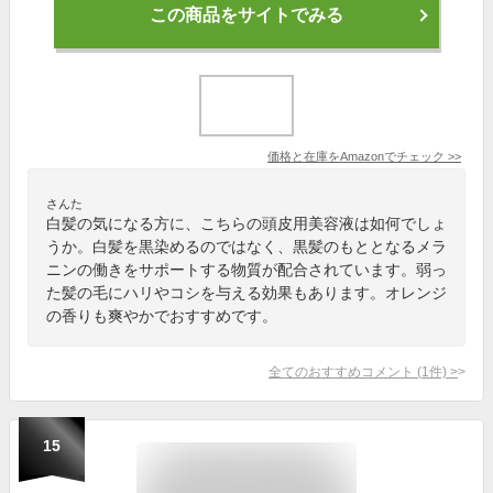
この商品をサイトでみる
価格と在庫を
Amazon
でチェック
>>
さんた
白髪の気になる方に、こちらの頭皮用美容液は如何でしょ
うか。白髪を黒染めるのではなく、黒髪のもととなるメラ
ニンの働きをサポートする物質が配合されています。弱っ
た髪の毛にハリやコシを与える効果もあります。オレンジ
の香りも爽やかでおすすめです。
全てのおすすめコメント
(
1
件)
>
15