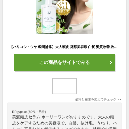
【ハリコシ・ツヤ 瞬間補修】大人頭皮 発酵美容液 白髪 髪質改善 抜け毛 予防 頭皮 エイジングケア 育毛 頭皮ローション 頭皮ケア スカルプケア 染めない 白髪ケア うねり 黒髪ケア 白髪対策 頭皮用美容液 頭皮化粧水 頭皮の化粧水 頭皮美容液 オーガニック｜ホーリーワン
この商品をサイトでみる
価格と在庫を
楽天
でチェック
>>
RRgypsies(60代・男性)
美髪頭皮セラム ホーリーワンがおすすめです。大人の頭
皮をケアするための美容液で、白髪、抜け毛、うねり、ハ
リコシ不足などを解消することができます。健康的な美髪