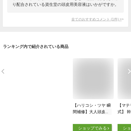
り配合されている資生堂の頭皮用美容液はいかがですか。
全てのおすすめコメント
(
1
件)
>
ランキング内で紹介されている商品
【ハリコシ・ツヤ 瞬
【マテ
間補修】大人頭皮 発
式】 
酵美容液 白髪 髪質
プケア
改善 抜け毛 予防 頭
イジン
ショップでみる
ショ
皮 エイジングケア
無香料