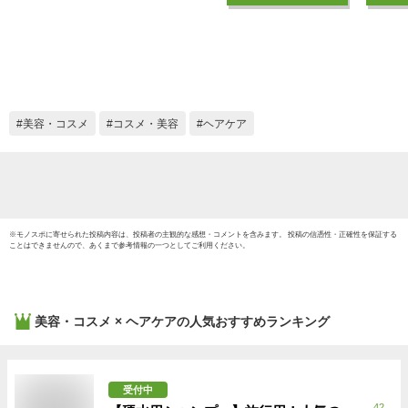
育毛 頭皮ローション
女性 
頭皮ケア スカルプケ
抗酸化
ア 染めない 白髪ケ
カルプ
ア うねり 黒髪ケア
120m
白髪対策 頭皮用美容
美容液
液 頭皮化粧水 頭皮
ョン 薄
美容・コスメ
コスメ・美容
ヘアケア
の化粧水 頭皮美容液
ピキシ
オーガニック｜ホー
ーレン
リーワン
善
※
モノスポ
に寄せられた投稿内容は、投稿者の主観的な感想・コメントを含みます。 投稿の信憑性・正確性を保証する
ことはできませんので、あくまで参考情報の一つとしてご利用ください。
美容・コスメ × ヘアケア
の人気おすすめランキング
受付中
42