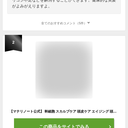
がよみがえりますよ。
全てのおすすめコメント（5件）
2
【マテリノート公式】 幹細胞 スカルプケア 頭皮ケア エイジング 頭皮老化 無香料 美容室専売 女性 抜け毛 サロン 抗酸化 ケラチン スカルプ ケケアケア 120ml 白髪ケア 黒髪 美容液 育毛 ローション 薄毛 予防 キャピキシル 白髪 フラーレン 産後 髪質改善
この商品をサイトでみる