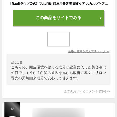
【RauBラウブ公式】フルボ酸. 頭皮用美容液 頭皮ケア スカルプケア アクティブグロウセラム | 頭皮環境改善 頭皮化粧水 薄毛 抜け毛 ホルモン剤不使用 オーガニック 天然由来 美容室専売 くせ毛 かゆみ 痒み 紫外線 白髪 キャピキシル エイジングケア
この商品をサイトでみる
価格と在庫を
楽天
でチェック
>>
だんご鼻
こちらの、頭皮環境を整える成分が豊富に入った美容液は
如何でしょうか？白髪の原因を元から改善に導く、サロン
専売の天然由来成分で安心して使えます。
全てのおすすめコメント
(
2
件)
>
13