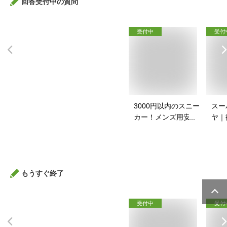
回答受付中の質問
受付中
受付
3000円以内のスニー
スー
カー！メンズ用安い
ヤ｜
スニーカーのおすす
イク
めは？
すす
もうすぐ終了
受付中
受付