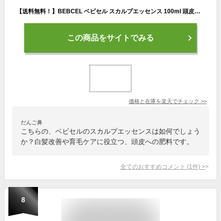
【送料無料！】BEBCEL ベビセル スカルプエッセンス 100ml 頭皮用（頭皮美容液）スカルプ用美容液 スキャルプケア スカルプケア 頭皮ケア 毛髪ケア ツヤ コシ 毛根 育毛 ハゲ対策 予防 ケア 薄毛 白髪ケア 髪 ボリューム
この商品をサイトでみる
価格と在庫を
楽天
でチェック
>>
だんご鼻
こちらの、ベビセルのスカルプエッセンスは如何でしょう
か？白髪改善や育毛ケアに役立つ、頭皮への肥料です。
全てのおすすめコメント
(
1
件)
>
8