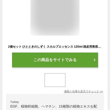
2個セット ひとときのしずく スカルプエッセンス 120ml 頭皮用美容液 頭皮ケア エイジンングケア EGF リンゴ幹細胞エキス ヘマチン 白髪 かゆみ 抜け毛 老化【ポイント10倍】【0304】【送料無料】【SIB】【海外×】
この商品をサイトでみる
価格と在庫を
楽天
でチェック
>>
Turkey
EGF、植物幹細胞、ヘマチン、15種類の植物エキスを配