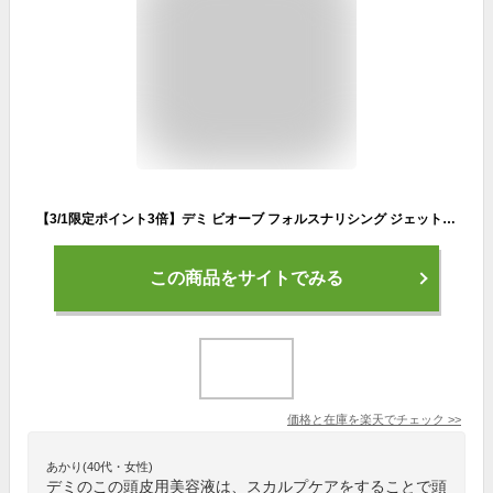
【3/1限定ポイント3倍】デミ ビオーブ フォルスナリシング ジェット 300g / 【送料無料】 サロン専売品 美容院 ヘアケア demi デミ 美容室 おすすめ品 頭皮用美容液 頭皮ケア スカルプケア 頭皮 臭い フケ かゆみ 防止 ふけかゆみ 乾燥 白髪 炭酸
この商品をサイトでみる
価格と在庫を
楽天
でチェック
>>
あかり(40代・女性)
デミのこの頭皮用美容液は、スカルプケアをすることで頭