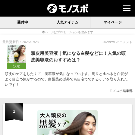
受付中
人気アイテム
マイページ
本ページはプロモーションを含みます
最終更新日：2026/07/23
202
View
23
コメント
頭皮用美容液｜気になる白髪などに！人気の頭
皮美容液のおすすめは？
決定
頭皮のケアをしたくて、美容液が気になっています。周りと比べると白髪が
よく目立つ気がするので、白髪染め以外でも自宅でできるケアを取り入れた
いです！
モノスポ編集部
1