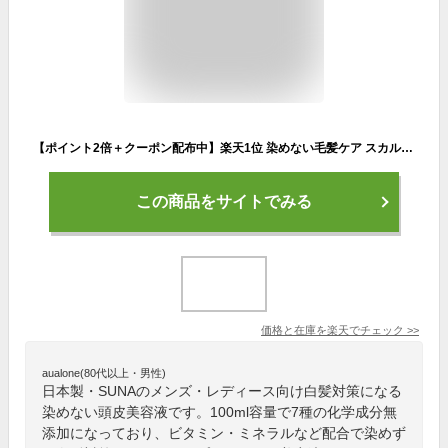
【ポイント2倍＋クーポン配布中】楽天1位 染めない毛髪ケア スカルプエッセンス ダブルブラック スーパー 100ml セットがお得 白髪 白髪対策 ハリコシ ボリューム 頭皮 保湿 美髪 タラタンニン オーガニック 低刺激 頭皮美容液 suna スーナ 男女兼用
この商品をサイトでみる
価格と在庫を
楽天
でチェック
>>
aualone(80代以上・男性)
日本製・SUNAのメンズ・レディース向け白髪対策になる
染めない頭皮美容液です。100ml容量で7種の化学成分無
添加になっており、ビタミン・ミネラルなど配合で染めず