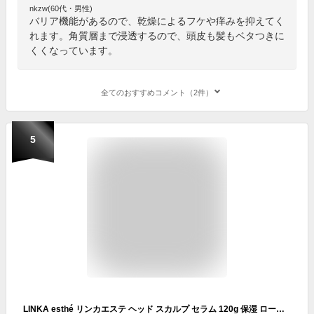
nkzw(60代・男性)
バリア機能があるので、乾燥によるフケや痒みを抑えてく
れます。角質層まで浸透するので、頭皮も髪もベタつきに
くくなっています。
全てのおすすめコメント（2件）
5
LINKA esthé リンカエステ ヘッド スカルプ セラム 120g 保湿 ローション エッセンス 化粧水 乾燥対策 スカルプ 頭皮ケア エイジングケア 炭酸 ヘッドスパ スプレー 男性 女性 産後 抜け毛 血行促進 白髪 フケ かゆみ 美容液 ギフト プレゼント