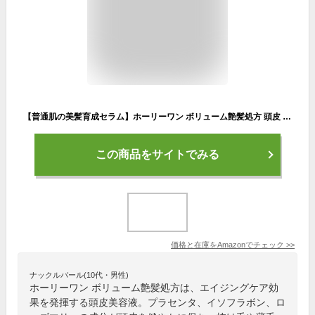
【普通肌の美髪育成セラム】ホーリーワン ボリューム艶髪処方 頭皮 エイジングケア* プラセンタ イソフラボン ローズマリー 抜け毛 薄毛 うねり ぱさつき 白髪 女性用 頭皮美容液 育毛 頭皮ケア スカルプケア 産後 ハリコシ 頭皮の匂い 無添加 100ml（* 年齢に応じたケア）
この商品をサイトでみる
価格と在庫を
Amazon
でチェック
>>
ナックルバール(10代・男性)
ホーリーワン ボリューム艶髪処方は、エイジングケア効
果を発揮する頭皮美容液。プラセンタ、イソフラボン、ロ