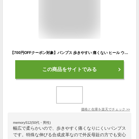
【700円OFFクーポン対象】パンプス 歩きやすい 痛くない ヒール ウェッジソール 幅広 柔らかい フォーマル 日本製 かかと 歩きやすい 疲れにくい 走れる 外反母趾 通勤 仕事用 結婚式 二次会 お呼ばれ パーティー ハレの日痛くない 走れる
この商品をサイトでみる
価格と在庫を
楽天
でチェック
>>
memory512(50代・男性)
幅広で柔らかいので、歩きやすく痛くなりにくいパンプス
です。特殊な伸びる合成皮革なので外反母趾の方でも安心