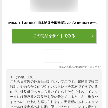
[PROST] 【Vasistas】日本製 外反母趾対応パンプス nm-5516 オールブラック 23.0cm
この商品をサイトでみる
価格と在庫を
Amazon
でチェック
>>
まいな(50代・女性)
こちら日本製の外反母趾対応パンプスです。超軽量で幅広
設計、やわらかくのびやすいストレッチ素材でできている
ので、外反母趾の方にも履いてもらえそうですね。インソ
ールには低反発と高反発を使い分けているところに歩きや
すさへのこだわりも感じられます。安定感のあるウエッジ
ヒールは安定感もあり足に優しそうだし、コツコツ音がし