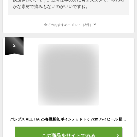
かな素材で痛みもないのがいいですね。
全てのおすすめコメント（3件）
2
パンプス ALETTA 25春夏新色 ポインテッドトゥ 7cm ハイヒール 幅広 走れる 痛くない 黒 小さいサイズ 大きいサイズ 歩きやすい 究極のプレーン 送料無料 ※沖縄除く 外反母趾 甲高 脱げない レディース 結婚式 柔らかい フォーマル
この商品をサイトでみる