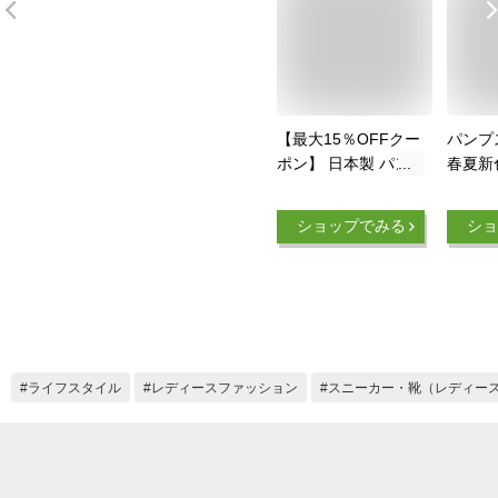
【最大15％OFFクー
パンプス
ポン】 日本製 パン
春夏新
プス 外反母趾 靴 4E
ドトゥ 
幅広 フラットシュー
ル 幅広
ショップでみる
ショ
ズ ローヒール ぺた
ない 
んこ 痛くない 柔ら
ズ 大
かい 長時間 疲れな
きやす
い 歩きやすい 走れ
ーン 
る フォーマル オフ
縄除く
ィス 仕事用 通勤 立
高 脱
ち仕事 冠婚葬祭 結
ース 
ライフスタイル
レディースファッション
スニーカー・靴（レディー
婚式 大きいサイズ
い フ
黒 ブラック おしゃ
れ レディース靴