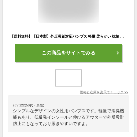
【送料無料】【日本製】外反母趾対応パンプス 軽量 柔らかい 抗菌 防臭 冠婚葬祭 伸びる 痛くない ストレッチ カジュアル ウェッジソール 低反発 クッションインソール ソフトな履き心地 大きいサイズ 25.0cm 25.5cm Ark-Shoes アークシューズ nm-5516 [lowheel]
この商品をサイトでみる
価格と在庫を
楽天
でチェック
>>
strv.122(50代・男性)
シンプルなデザインの女性用パンプスです。軽量で消臭機
能もあり、低反発インソールと伸びるアウターで外反母趾
防止にもなっており履きやすいですよ。