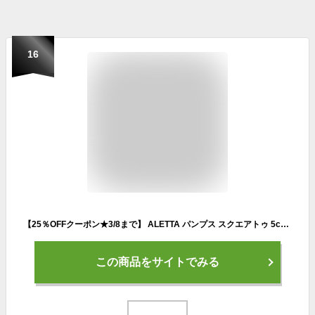
16
【25％OFFクーポン★3/8まで】 ALETTA パンプス スクエアトゥ 5cmヒール レディース 外反母趾 甲高 幅広 全14色 黒 20-27cm 送料無料 ※沖縄除く 究極のプレーン アレッタ ビジネス リクルート 通勤 冠婚葬祭 シューズ オフィス 走れる 痛くない 歩きやすい フォーマル
この商品をサイトでみる