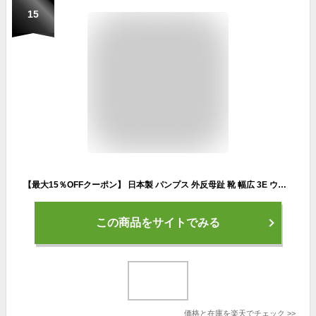
15
【最大15％OFFクーポン】 日本製 パンプス 外反母趾 靴 幅広 3E ウェッジソール 痛くない 柔らかい 長時間 疲れない 歩きやすい 走れる 軽い フォーマル スーツ オフィス 仕事 通勤 冠婚葬祭 結婚式 卒業式 入学式 大きいサイズ 黒 ブラック おしゃれ かわいい レディース靴
この商品をサイトでみる
価格と在庫を
楽天
でチェック
>>