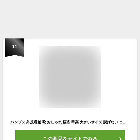
11
パンプス 外反母趾 靴 おしゃれ 幅広 甲高 大きいサイズ 脱げない コンフォート歩きやすい 長時間 疲れない 痛くないローヒール ぺたんこ フラットシューズ 牛革 本革 通勤 婦人靴 レディース 靴 春 夏 秋
この商品をサイトでみる