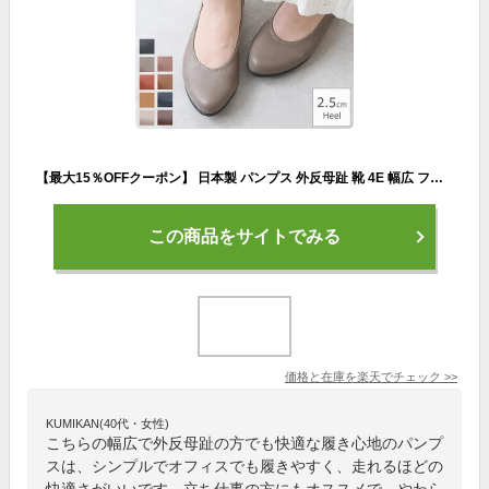
【最大15％OFFクーポン】 日本製 パンプス 外反母趾 靴 4E 幅広 フラットシューズ ローヒール ぺたんこ 痛くない 柔らかい 長時間 疲れない 歩きやすい 走れる フォーマル オフィス 仕事用 通勤 立ち仕事 冠婚葬祭 結婚式 大きいサイズ 黒 ブラック おしゃれ レディース靴
この商品をサイトでみる
価格と在庫を
楽天
でチェック
>>
KUMIKAN(40代・女性)
こちらの幅広で外反母趾の方でも快適な履き心地のパンプ
スは、シンプルでオフィスでも履きやすく、走れるほどの
快適さがいいです。立ち仕事の方にもオススメで、やわら