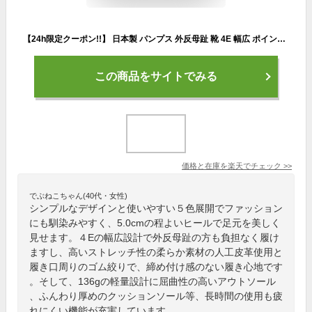
【24h限定クーポン!!】 日本製 パンプス 外反母趾 靴 4E 幅広 ポインテッドトゥ 5cmヒール 5センチヒール 痛くない 柔らかい 長時間 疲れない 歩きやすい 走れる 軽い フォーマル オフィス 通勤 立ち仕事 大きいサイズ 冠婚葬祭 黒 ブラック おしゃれ きれいめ
この商品をサイトでみる
価格と在庫を
楽天
でチェック
>>
でぶねこちゃん(40代・女性)
シンプルなデザインと使いやすい５色展開でファッション
にも馴染みやすく、5.0cmの程よいヒールで足元を美しく
見せます。４Eの幅広設計で外反母趾の方も負担なく履け
ますし、高いストレッチ性の柔らか素材の人工皮革使用と
履き口周りのゴム絞りで、締め付け感のない履き心地です
。そして、136gの軽量設計に屈曲性の高いアウトソール
、ふんわり厚めのクッションソール等、長時間の使用も疲
れにくい機能が充実しています。