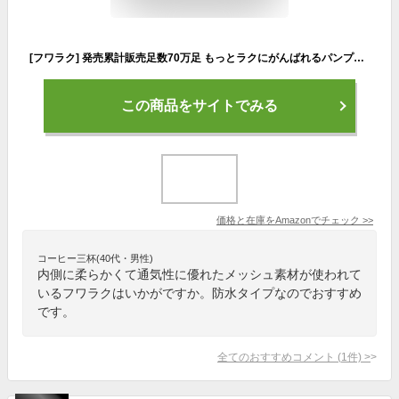
[フワラク] 発売累計販売足数70万足 もっとラクにがんばれるパンプス ブラック 24.5 cm 5E
この商品をサイトでみる
価格と在庫を
Amazon
でチェック
>>
コーヒー三杯(40代・男性)
内側に柔らかくて通気性に優れたメッシュ素材が使われて
いるフワラクはいかがですか。防水タイプなのでおすすめ
です。
全てのおすすめコメント
(
1
件)
>