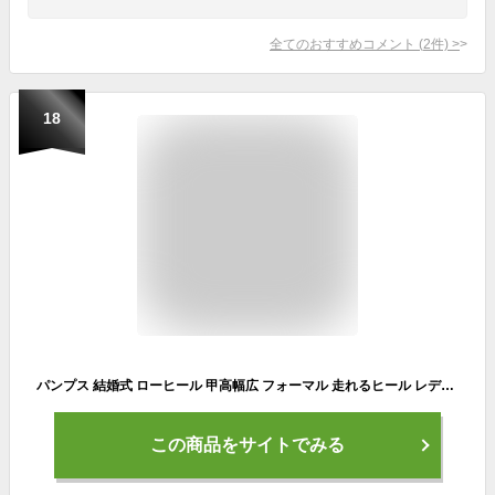
全てのおすすめコメント
(
2
件)
>
18
パンプス 結婚式 ローヒール 甲高幅広 フォーマル 走れるヒール レディース 26春夏新色 痛くない 大きいサイズ 小さいサイズ 3.5cm 走れる 外反母趾気味 送料無料 ※沖縄除く リクルート ラウンドトゥ 究極のプレーン 柔らかい 入学式 卒業式 ALETTA
この商品をサイトでみる