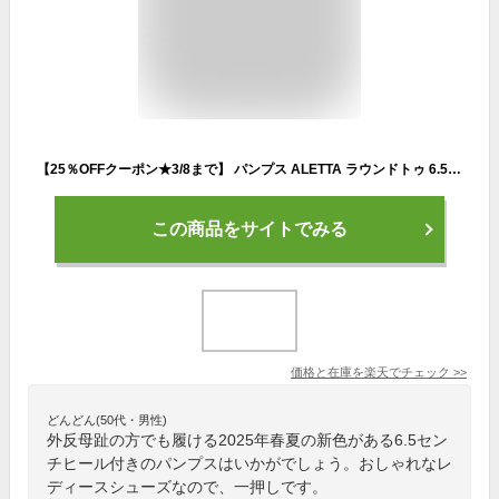
【25％OFFクーポン★3/8まで】 パンプス ALETTA ラウンドトゥ 6.5cm 25春夏新色 走れる 痛くない 甲高 幅広 外反母趾 ブラック 脱げない 小さいサイズ 大きいサイズ 送料無料 ※沖縄除く 仕事 結婚式 入学式 冠婚葬祭 レディース 柔らかい 究極のプレーン フォーマル
この商品をサイトでみる
価格と在庫を
楽天
でチェック
>>
どんどん(50代・男性)
外反母趾の方でも履ける2025年春夏の新色がある6.5セン
チヒール付きのパンプスはいかがでしょう。おしゃれなレ
ディースシューズなので、一押しです。