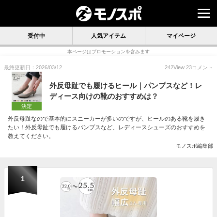
受付中
人気アイテム
マイページ
本ページはプロモーションを含みます
最終更新日：2026/03/12
242
View
23
コメント
外反母趾でも履けるヒール｜パンプスなど！レ
ディース向けの靴のおすすめは？
決定
外反母趾なので基本的にスニーカーが多いのですが、ヒールのある靴を履き
たい！外反母趾でも履けるパンプスなど、レディースシューズのおすすめを
教えてください。
モノスポ編集部
1