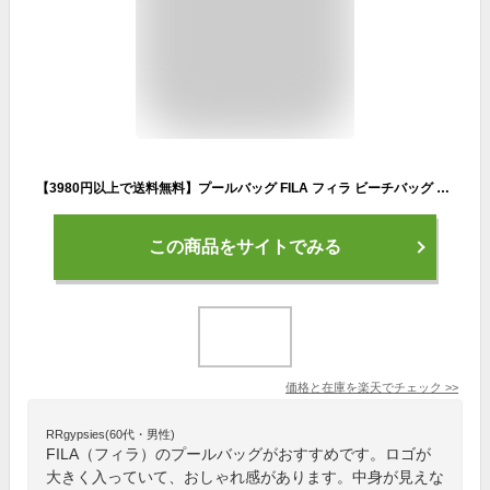
【3980円以上で送料無料】プールバッグ FILA フィラ ビーチバッグ 男の子 女の子 ボストンバッグ キッズ ジュニア プール 部活 スイミング 中身が見えない ファスナー ショルダー 肩掛け 手提げ シンプル 小学生 中学生 高校生 男子 女子 スポーツブランド //宅配便のみ
この商品をサイトでみる
価格と在庫を
楽天
でチェック
>>
RRgypsies(60代・男性)
FILA（フィラ）のプールバッグがおすすめです。ロゴが
大きく入っていて、おしゃれ感があります。中身が見えな