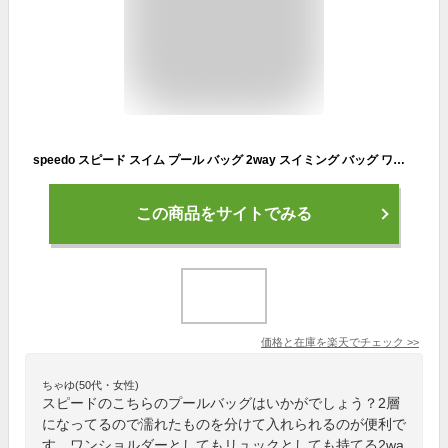
speedo スピード スイム プール バッグ 2way スイミング バッグ ワンショルダー 斜めがけ リュック 2室 靴入れ キッズ ジュニア 小学生 中学生 高校生 女の子 男の子 レディース メンズ 部活 クラブ活動 試合 ジム スポーツSD95B04 ジュニア スイムバッグ
この商品をサイトでみる
価格と在庫を
楽天
でチェック
>>
ちゃゆ(50代・女性)
スピードのこちらのプールバッグはいかがでしょう？2層
になってるので濡れたものを分けて入れられるのが便利で
す。ワンショルダーとしてもリュックとしても持てる2wa