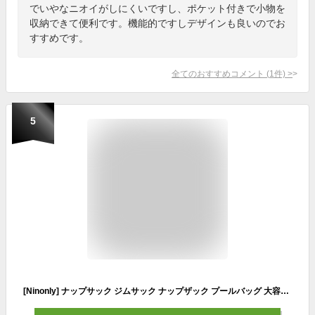
でいやなニオイがしにくいですし、ポケット付きで小物を
収納できて便利です。機能的ですしデザインも良いのでお
すすめです。
全てのおすすめコメント
(
1
件)
>
5
[Ninonly] ナップサック ジムサック ナップザック プールバッグ 大容量 防水 軽量 折り畳み 乾湿分離 多機能 シューズ収納 防水 軽量 水泳 部活 運動 旅行 アウトドア （ブラック）