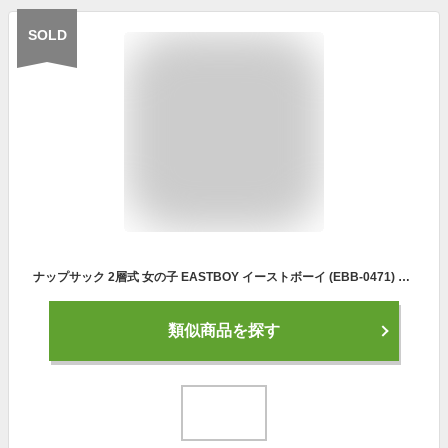
SOLD
ナップサック 2層式 女の子 EASTBOY イーストボーイ (EBB-0471) プールバッグ 体操着入れ 体操着入れ 水着入れ キッズ ジュニア 小学生 中学生 高校生 女子 おしゃれ かわいい ナップザック
類似商品を探す