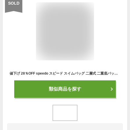
SOLD
値下げ 28％OFF speedo スピード スイムバッグ 二層式 二重底バッグ プールバッグ リュック ショルダー 2WAY 2重底 2層式 ナップサック 学校 男の子 女の子 キッズ 子供 小学生 中学生 高校生 大人 SD95B04
類似商品を探す