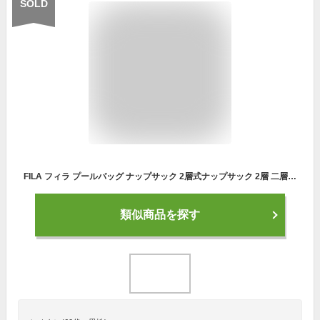
SOLD
FILA フィラ プールバッグ ナップサック 2層式ナップサック 2層 二層 男の子 男子 ボーイズ メンズ 部活 体操着入れ 子供 水泳 スイミング プール 体操服 学校 学校行事 ジュニア 高校生 中学生 小学生 園児 児童 習い事 カバン
類似商品を探す