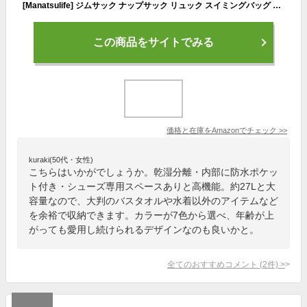
[Manatsulife] ジムサック ナップサック リュック スイミングバッグ 修学旅行 撥水 大容量 巾着袋 大人 スポーツバッグ 男女兼用 軽量 おしゃれ 27リットル BB802 (グリーン)
この商品をサイトでみる
価格と在庫を
Amazon
でチェック
>>
kuraki(50代・女性)
こちらはいかがでしょうか。乾湿分離・内部に防水ポケッ
ト付き・シューズ専用スペースありと高機能。約27Lと大
容量なので、大判のバスタオルや水着以外のアイテムなど
を余裕で収納できます。カラーが7色から選べ、年齢が上
がっても愛用し続けられるデザインなのも良いかと。
全てのおすすめコメント
(
2
件)
>