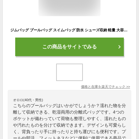
ジムバッグ プールバッグ スイムバッグ 防水 シューズ収納 軽量 大容量 収納 乾湿分離 リュック バックパック 水泳 水着 スポーツ フィットネス トレーニング ヨガ アウトドア レディース メンズ 大人 子供 キッズ ###バッグGSFRB-###
この商品をサイトでみる
価格と在庫を
楽天
でチェック
>>
オロロ(40代・男性)
こちらのプールバッグはいかがでしょうか？濡れた物を分
離して収納できる、乾湿両用の分離式バッグです。4つの
ポケットが備わっていて荷物も整理しやすく、濡れたもの
や汚れたものを分けて収納できます。デザインも可愛らし
く、背負ったり手に持ったりと持ち運びにも便利です。プ
ールや部活、フィットネスなどに便利に使用できる商品で