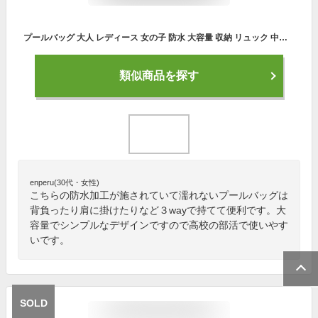
プールバッグ 大人 レディース 女の子 防水 大容量 収納 リュック 中学生 高校生 ジムバッグ かわいい おしゃれ 水泳 水着 スポーツ pool-bag
類似商品を探す
enperu(30代・女性)
こちらの防水加工が施されていて濡れないプールバッグは
背負ったり肩に掛けたりなど３wayで持てて便利です。大
容量でシンプルなデザインですので高校の部活で使いやす
いです。
SOLD