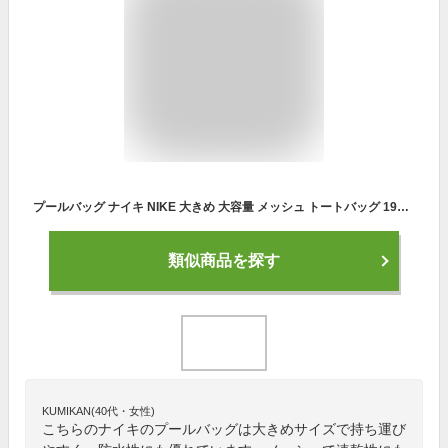
プールバッグ ナイキ NIKE 大きめ 大容量 メッシュ トートバッグ 1994027 001 ホワイト 白 20L キッズ 男の子 女の子 プールバック トート 子供 大人 手提げ 小学生 中学生 高校生 水泳 スイミング スイム ビーチバッグ メンズ レディース 鞄 おしゃれ スポーツ ブランド
類似商品を探す
KUMIKAN(40代・女性)
こちらのナイキのプールバッグは大きめサイズで持ち運び