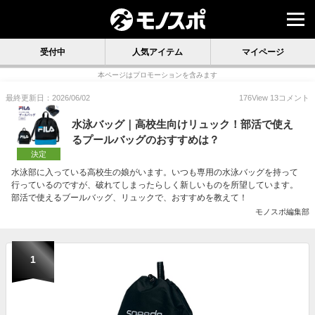
受付中
人気アイテム
マイページ
本ページはプロモーションを含みます
最終更新日：2026/06/02
176
View
13
コメント
水泳バッグ｜高校生向けリュック！部活で使え
るプールバッグのおすすめは？
決定
水泳部に入っている高校生の娘がいます。いつも専用の水泳バッグを持って
行っているのですが、破れてしまったらしく新しいものを所望しています。
部活で使えるブールバッグ、リュックで、おすすめを教えて！
モノスポ編集部
1