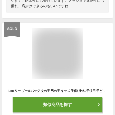
やすく、防水性にも優れています。メッシュで速乾性にも
優れ、肩掛けできるのもいいですね
SOLD
Lee リー プールバッグ 女の子 男の子 キッズ 子供/ 撥水 /子供用 子ども こども ジュニア 高校生 中学生 小学生 小学校 保育園 幼稚園 スイミングバッグ 通学 海 プール 夏 水着バッグ 水泳バッグ トートバッグ 可愛い かわいい おしゃれ 透明 半透明 クリア ブランド/ r
類似商品を探す