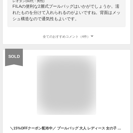
レオタン(60代・男性)
FILAの便利な2層式プールバッグはいかがでしょうか。濡
れたものを分けて入れられるのがよいですね。背面はメッ
シュ構造なので通気性もよいです。
全てのおすすめコメント（4件）
SOLD
＼15%OFFクーポン配布中／ プールバッグ 大人 レディース 女の子 防水 大容量 収納 リュック 中学生 高校生 ジムバッグ かわいい おしゃれ 水泳 水着 スポーツ pool-bag