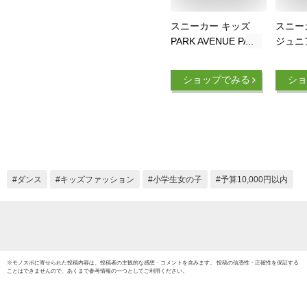
スニーカー キッズ
スニー
PARK AVENUE PA-
ジュニ
8132 パークアベニ
スシュ
ュー ホワイト ブラ
男の子
ショップでみる
ショ
ック 19.0~23.0cm ジ
ーイズ
ュニア ハイカットス
黒 ブ
ニーカー ダンスシュ
スニー
ーズ キルティング
ルシュ
カップインソール ク
カット
ッション性 マジック
ンプル
テープ 衝撃吸収 女
ュー PA
ダンス
キッズファッション
小学生女の子
予算10,000円以内
子 学生 部活 クラブ
PA-81
活動 通学 HI-CUT HI
カット 送料無料
※
モノスポ
に寄せられた投稿内容は、投稿者の主観的な感想・コメントを含みます。 投稿の信憑性・正確性を保証する
ことはできませんので、あくまで参考情報の一つとしてご利用ください。