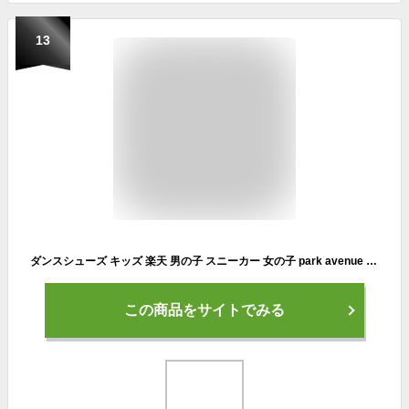
13
ダンスシューズ キッズ 楽天 男の子 スニーカー 女の子 park avenue パークアベニュー 白 黒 ジュニア 19cm 20cm 21cm 22cm 23cm PA-8132 ハイカット おしゃれ 靴 シューズ ホワイト ブラック
この商品をサイトでみる