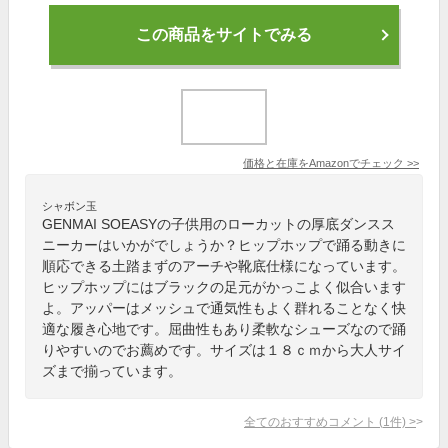
この商品をサイトでみる
価格と在庫を
Amazon
でチェック
>>
シャボン玉
GENMAI SOEASYの子供用のローカットの厚底ダンスス
ニーカーはいかがでしょうか？ヒップホップで踊る動きに
順応できる土踏まずのアーチや靴底仕様になっています。
ヒップホップにはブラックの足元がかっこよく似合います
よ。アッパーはメッシュで通気性もよく群れることなく快
適な履き心地です。屈曲性もあり柔軟なシューズなので踊
りやすいのでお薦めです。サイズは１８ｃｍから大人サイ
ズまで揃っています。
全てのおすすめコメント
(
1
件)
>