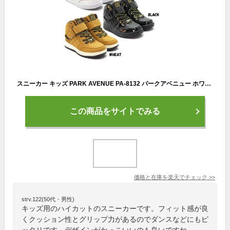
スニーカー キッズ PARK AVENUE PA-8132 パークアベニュー ホワイト ブラック 19.0~23.0cm ジュニア ハイカットスニーカー ダンスシューズ キルティング カップインソール クッション性 マジックテープ 衝撃吸収 女子 学生 部活 クラブ活動 通学 HI-CUT HIカット 送料無料
この商品をサイトでみる
価格と在庫を
楽天
でチェック
>>
strv.122(50代・男性)
キッズ用のハイカットのスニーカーです。フィット感が良
くクッション性とグリップ力があるのでダンスなどにもピ
ッタリです。デザインがかっこいいのも良いですね。