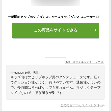
一部即納 ヒップホップ ダンスシューズ キッズ ダンス スニーカー 白 黒 ダンススニーカー メッシュ ローカット 幅広 甲高 韓国 K-POP 靴 子供 チアダンス 大人 ダンス靴 チアシューズ 疲れない 軽量 シューズ レディース テープ型 発表会 レッスン ブラック ホワイト
この商品をサイトでみる
価格と在庫を
楽天
でチェック
>>
RRgypsies(60代・男性)
キッズ向けのヒップホップ用のダンスシューズです。軽く
てクッション性がよく、踊りやすいです。通気性がよいの
で、長時間はきっぱなしでも蒸れません。マジックテープ
タイプなので、脱ぎ履きが楽です。
全てのおすすめコメント
(
9
件)
>