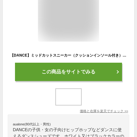
【DANCE】ミッドカットスニーカー（クッションインソール付き） 子供服 キッズ 女の子 ダンスシューズ スニーカー 靴 ダンス ダンススニーカー ハイカット ジュニア 高学年 ホワイト ブラック 白 黒
この商品をサイトでみる
価格と在庫を
楽天
でチェック
>>
aualone(80代以上・男性)
DANCEの子供・女の子向けヒップホップなどダンスに使
えるダンスシューズです。ホワイト又はブラックカラーの