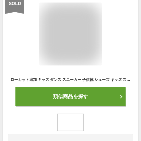
SOLD
ローカット追加 キッズ ダンス スニーカー 子供靴 シューズ キッズ スニーカー ジュニア キャンバス ハイカット 軽量 厚底 ストリート ヒップホップ ダンスシューズ 大人 ジュニア 男の子 女の子 ランニング かっこいい チアダンス シューズ 疲れない 通学 発表会 イベント
類似商品を探す