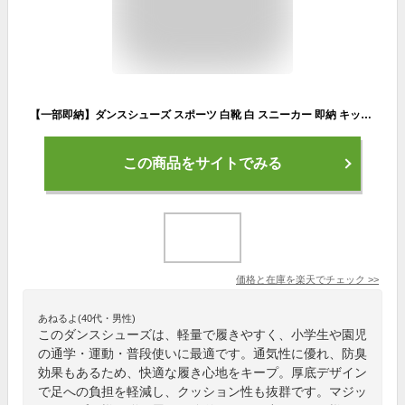
【一部即納】ダンスシューズ スポーツ 白靴 白 スニーカー 即納 キッズ カジュアル シューズ 短納期 子供 練習着 無地 男女兼用 運動靴 普段着 小学生 通園 通学 軽量 厚底 子供靴 キッズ ダンス 通気性 防臭 春夏秋冬 ブラック ホワイト 黒 マジックテープ 14.0-22.5cm
この商品をサイトでみる
価格と在庫を
楽天
でチェック
>>
あねるよ(40代・男性)
このダンスシューズは、軽量で履きやすく、小学生や園児
の通学・運動・普段使いに最適です。通気性に優れ、防臭
効果もあるため、快適な履き心地をキープ。厚底デザイン
で足への負担を軽減し、クッション性も抜群です。マジッ