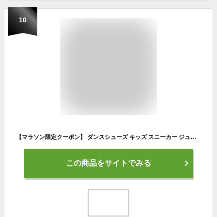
10
【マラソン限定クーポン】 ダンスシューズ キッズ スニーカー ジュニア ハイカット 子供 ダンスシューズ 女の子 男の子 ガールズ ボーイズ 白 ホワイト 黒 ブラック ダンススニーカー カジュアルシューズ 靴 パークアベニュー PARK AVENUE PA-8132parka8132
この商品をサイトでみる