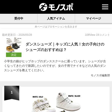
受付中
人気アイテム
マイページ
本ページはプロモーションを含みます
最終更新日：2026/05/28
108
View
19
コメント
ダンスシューズ｜キッズに人気！女の子向けの
シューズのおすすめは？
決定
小学生の娘がヒップホップのダンススクールに通っています。シューズが古
くなってきたので新調したいのですが、女の子用でナイキなどの人気のダン
スシューズを教えてください。
モノスポ編集部
1