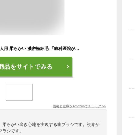
Dr T's 歯ブラシ 絹 大人用 柔らかい 濃密極細毛 「歯科医院が設計作成した最高級歯ブラシ」 歯周ポケット 歯周病ケア (ゴールド)
商品をサイトでみる
価格と在庫を
Amazon
でチェック
>>
、柔らかい磨き心地を実現する歯ブラシです。視界が
ブラシです。