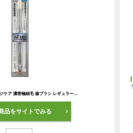
【5個セット】オレンジケア 濃密極細毛 歯ブラシ レギュラー 1本入×5個セット 【正規品】【t-8】
商品をサイトでみる