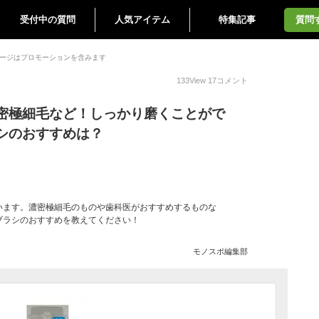
受付中の質問
人気アイテム
特集記事
質問
ージはプロモーションを含みます
133
View
17
コメント
密極細毛など！しっかり磨くことがで
シのおすすめは？
います。濃密極細毛のものや歯科医がおすすめするものな
ブラシのおすすめを教えてください！
モノスポ編集部