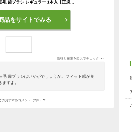
オレンジケア 濃密極細毛 歯ブラシ レギュラー 1本入【正規品】【t-8】
商品をサイトでみる
価格と在庫を
楽天
でチェック
>>
細毛 歯ブラシはいかがでしょうか。フィット感が良
きますよ。
てのおすすめコメント（2件）