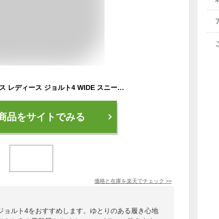
幅広 ワイド アシックス レディース ジョルト4 WIDE スニーカー 靴 シューズ ランニング ジョギング トレーニング 部活 ウォーキング 紐 ローカット ホワイト 白 ブラック 黒 送料無料 asics 1012B422
商品をサイトでみる
価格と在庫を
楽天
でチェック
>>
ジョルト4をおすすめします。ゆとりのある履き心地