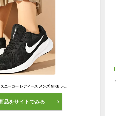
送料無料 ナイキ 幅広 スニーカー レディース メンズ NIKE レボリューション 7 ワイド REVOLUTION 7 WIDE シューズ 靴 fz6829 ブラック ホワイト
商品をサイトでみる