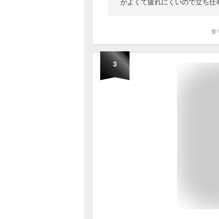
がよくて疲れにくいので立ち仕
全
3