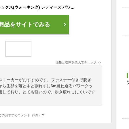
4.5E 幅広 ワイド ヨネックス(ウォーキング) レディース パワークッションLC30W スニーカー 靴 シューズ ウォーキング 旅行 散歩 撥水 ストレッチ ブラック 黒 レッド 赤 ピンク カーキ 送料無料 YONEX SHWLC30W
商品をサイトでみる
価格と在庫を
楽天
でチェック
>>
のスニーカーがおすすめです。ファスナー付きで脱ぎ
から生卵を落とすと割れずに6m跳ね返るパワークッ
用しており、とても軽いので、歩き疲れしにくいです
てのおすすめコメント（2件）