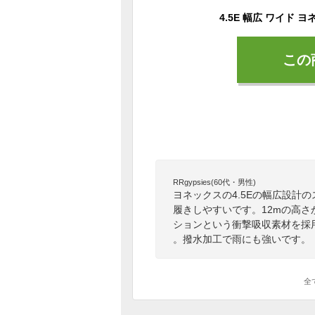
この
RRgypsies(60代・男性)
ヨネックスの4.5Eの幅広設計
履きしやすいです。12mの高さ
ションという衝撃吸収素材を採
。撥水加工で雨にも強いです。
全