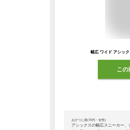
この
おひつじ座(70代・女性)
アシックスの幅広スニーカー、