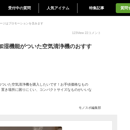
受付中の質問
人気アイテム
特集記事
質問
ージはプロモーションを含みます
123
View
22
コメント
加湿機能がついた空気清浄機のおすす
のついた空気清浄機を購入したいです！お手頃価格なもの
！置き場所に困りにくい、コンパクトサイズなものがいいな
モノスポ編集部