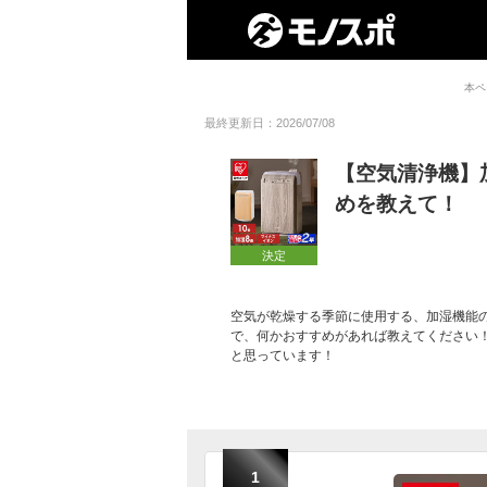
本ペ
最終更新日：2026/07/08
【空気清浄機】
めを教えて！
決定
空気が乾燥する季節に使用する、加湿機能
で、何かおすすめがあれば教えてください
と思っています！
1