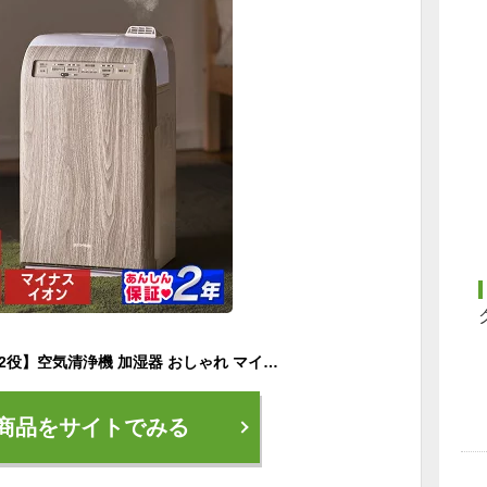
＼花粉症対策／【1台2役】空気清浄機 加湿器 おしゃれ マイナスイオン 10畳 アイリスオーヤマ 加湿空気清浄機 加湿 花粉 ほこり ニオイ タバコ ペット ウイルス対策 空気清浄器 木目 デザインモデル コンパクト 小型 うるおい 湿度 リビング[安心延長保証対象]
商品をサイトでみる