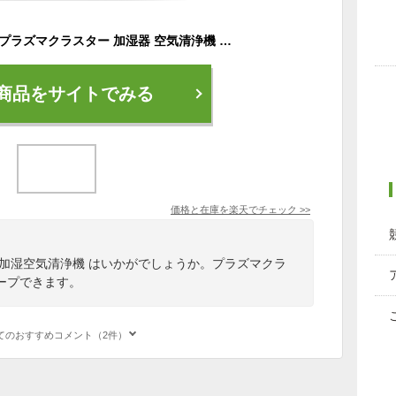
空気清浄機 シャープ プラズマクラスター 加湿器 空気清浄機 加湿空気清浄機 ウイルス対策 黄砂 PM2.5 花粉対策 加湿器 プラズマクラスター7000 KC-35T7 タバコ ペット
商品をサイトでみる
価格と在庫を
楽天
でチェック
>>
 加湿空気清浄機 はいかがでしょうか。プラズマクラ
ープできます。
てのおすすめコメント（2件）