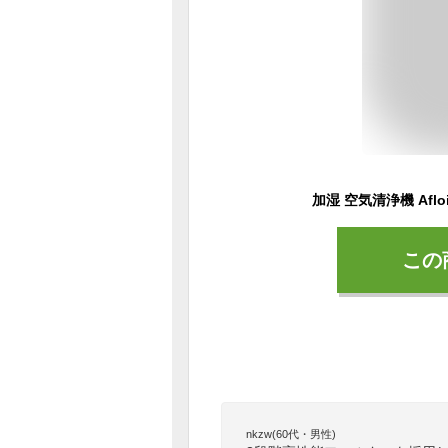
この
nkzw(60代・男性)