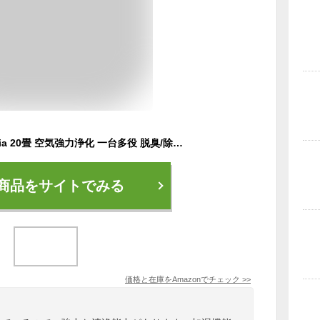
加湿 空気清浄機 Afloia 20畳 空気強力浄化 一台多役 脱臭/除菌/花粉対策/集塵/PM2.5/ほこり/ペット 三層HEPAフィルター 静音 七色ナイト 乾燥防止 タイマー付き 3段階風量調節 コンパクト 寝室/玄関/トイレ/リビング ホワイト
商品をサイトでみる
価格と在庫を
Amazon
でチェック
>>