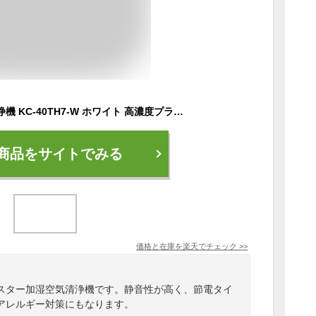
シャープ 加湿空気清浄機 KC-40TH7-W ホワイト 高濃度プラズマクラスター7000搭載 SHARP ウイルス対策 アレルギー対策 高品質 おすすめ レビュー 価格 効果 比較 花粉対策 静音 ランキング 除菌 電気代 フィルター交換 ペット用 最新モデル 節電【あす楽・即納・送料無料】
商品をサイトでみる
価格と在庫を
楽天
でチェック
>>
スター加湿空気清浄機です。静音性が高く、節電タイ
アレルギー対策にもなります。