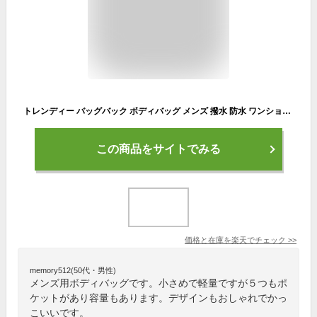
トレンディー バッグバック ボディバッグ メンズ 撥水 防水 ワンショルダー 軽量 ショルダーバッグ 斜め掛け 斜めがけ 小さめ 小型 大容量 かばん 鞄 レディース 通勤 通学 ビジネス 自転車 釣り 登山 スキー スノーボード スポーツバッグ おしゃれ かっこいい コスパ
この商品をサイトでみる
価格と在庫を
楽天
でチェック
>>
memory512(50代・男性)
メンズ用ボディバッグです。小さめで軽量ですが５つもポ
ケットがあり容量もあります。デザインもおしゃれでかっ
こいいです。