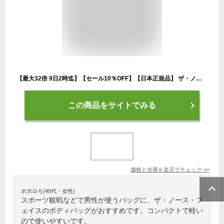
【最大32倍 9日2時迄】【セール10％OFF】【日本正規品】 ザ・ノース・フェイス ボディバッグ メンズ レディース THE NORTH FACE バッグ ブランド 小さめ ワンショルダー かっこいい 軽い 軽量 斜めがけ コンパクト ショルダー 4L スウィープ NM72304
この商品をサイトでみる
価格と在庫を
楽天
でチェック
>>
ポポロろ(40代・女性)
スポーツ観戦などで男性が使うバッグに、ザ・ノース・フ
ェイスのボディバッグがおすすめです。コンパクトで軽い
ので使いやすいです。