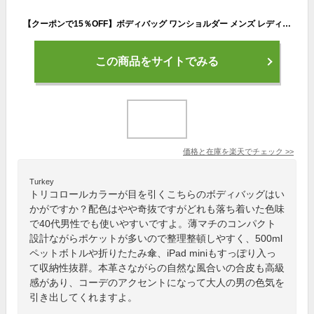
【クーポンで15％OFF】ボディバッグ ワンショルダー メンズ レディース ミニボディバッグ サブバッグ バッグ ペットボトル タテ型 斜め掛け シンプル ポケット 軽量 アウトドア カジュアル 合皮 おしゃれ かっこいい 斜めがけバッグ クリスマスプレゼント
この商品をサイトでみる
価格と在庫を
楽天
でチェック
>>
Turkey
トリコロールカラーが目を引くこちらのボディバッグはい
かがですか？配色はやや奇抜ですがどれも落ち着いた色味
で40代男性でも使いやすいですよ。薄マチのコンパクト
設計ながらポケットが多いので整理整頓しやすく、500ml
ペットボトルや折りたたみ傘、iPad miniもすっぽり入っ
て収納性抜群。本革さながらの自然な風合いの合皮も高級
感があり、コーデのアクセントになって大人の男の色気を
引き出してくれますよ。