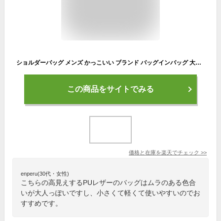
ショルダーバッグ メンズ かっこいい ブランド バッグインバッグ 大人 トートバッグ 人気 大きめ レザー 秋 軽い 軽量 春 縦型 50代 ハイ ボディバッグ 斜めがけ 2WAY 40代 ナイロン A4 鞄 60代 30代 黒 夏 小さめ 冬 多収納 革 おしゃれ ランキング ブランド bag-349
この商品をサイトでみる
価格と在庫を
楽天
でチェック
>>
enperu(30代・女性)
こちらの高見えするPUレザーのバッグはムラのある色合
いが大人っぽいですし、小さくて軽くて使いやすいのでお
すすめです。