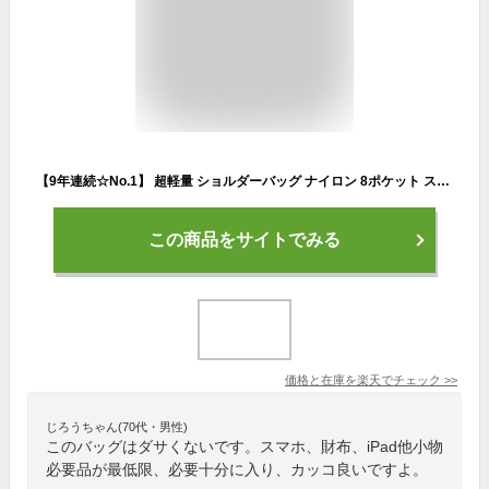
【9年連続☆No.1】 超軽量 ショルダーバッグ ナイロン 8ポケット スキミング 防止 撥水 軽い 斜めがけ バッグ サコッシュ ウエストバッグ メンズ レディース 小型 収納 ボディバッグ 人気 カバン ブランド アウトドア 旅行 散歩 トラベル ビジネス 社会人 プレゼント / SHB1
この商品をサイトでみる
価格と在庫を
楽天
でチェック
>>
じろうちゃん(70代・男性)
このバッグはダサくないです。スマホ、財布、iPad他小物
必要品が最低限、必要十分に入り、カッコ良いですよ。