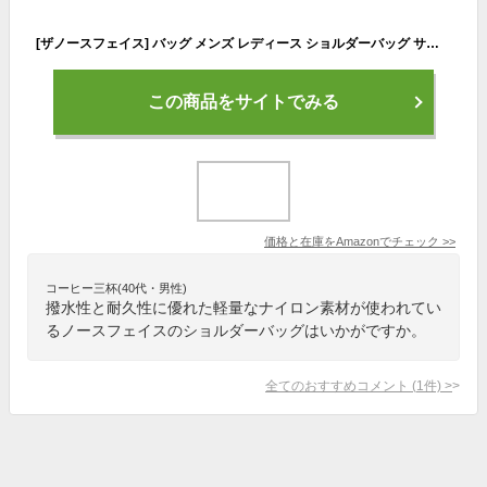
[ザノースフェイス] バッグ メンズ レディース ショルダーバッグ サコッシュ ナイロン ブラック コーデュラ 耐水 耐久 シーズナル SEASONAL SHOULDER BAG NF0A8AMR KX7 BLACK [並行輸入品]
この商品をサイトでみる
価格と在庫を
Amazon
でチェック
>>
コーヒー三杯(40代・男性)
撥水性と耐久性に優れた軽量なナイロン素材が使われてい
るノースフェイスのショルダーバッグはいかがですか。
全てのおすすめコメント
(
1
件)
>