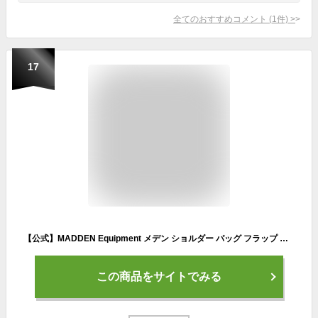
全てのおすすめコメント
(
1
件)
>
17
【公式】MADDEN Equipment メデン ショルダー バッグ フラップ メンズ はっ水 小さめ コンパクト ブランド 旅行 お出かけ プレゼント 実用的 ギフト おしゃれ 人気 40代 50代 斜めがけ かっこいい 横型 madden nmtc-05 クリスマスプレゼント 男性
この商品をサイトでみる