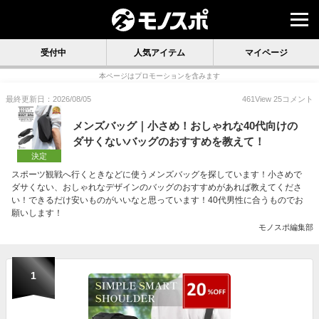
受付中
人気アイテム
マイページ
本ページはプロモーションを含みます
最終更新日：2026/08/05
461
View
25
コメント
メンズバッグ｜小さめ！おしゃれな40代向けの
ダサくないバッグのおすすめを教えて！
決定
スポーツ観戦へ行くときなどに使うメンズバッグを探しています！小さめで
ダサくない、おしゃれなデザインのバッグのおすすめがあれば教えてくださ
い！できるだけ安いものがいいなと思っています！40代男性に合うものでお
願いします！
モノスポ編集部
1