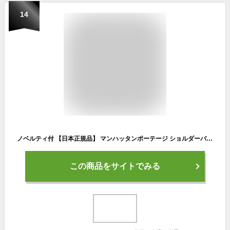
14
ノベルティ付 【日本正規品】 マンハッタンポーテージ ショルダーバッグ メンズ レディース 斜めがけ Manhattan Portage バッグ 小さめ ブランド 横型 かっこいい 大人 軽量 軽い 旅行 ショルダー スプリンターバッグ Sprinter Bag MP1401L
この商品をサイトでみる