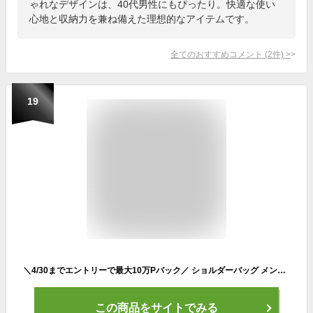
ゃれなデザインは、40代男性にもぴったり。快適な使い
心地と収納力を兼ね備えた理想的なアイテムです。
全てのおすすめコメント
(
2
件)
>
19
＼4/30までエントリーで最大10万Pバック／ ショルダーバッグ メンズ 本革 サコッシュ ボディバッグ 牛革 ミニ 薄マチ 斜め掛け 肩掛け ポーチ おしゃれ かっこいい 高見え スマート 父の日 早割 ギフト プレゼント MURA
この商品をサイトでみる