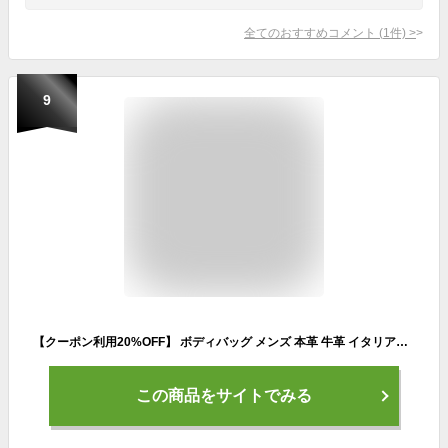
全てのおすすめコメント
(
1
件)
>
9
【クーポン利用20%OFF】 ボディバッグ メンズ 本革 牛革 イタリアンレザー L字ファスナー 2WAY ボディーバッグ クラッチバッグ レザー 小さいのに大容量 コンパクト ショルダー バッグ 横型 斜めがけバッグ 斜めがけ 四角 DomTeporna Italy ブランド シンプル 送料無料
この商品をサイトでみる