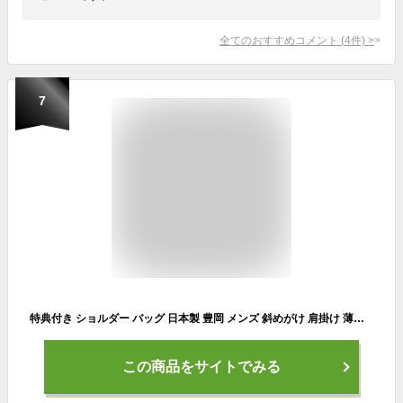
全てのおすすめコメント
(
4
件)
>
7
特典付き ショルダー バッグ 日本製 豊岡 メンズ 斜めがけ 肩掛け 薄マチ 超軽量 軽い 小さめ 縦型 おしゃれ 無地 シンプル カジュアル 男性 プレゼント スマホ 小物 収納 PHILIPE LANGLET ショルダーバッグ (hi-33772-DS)【送料無料】 ギフト対応 メッセージカード無料
この商品をサイトでみる