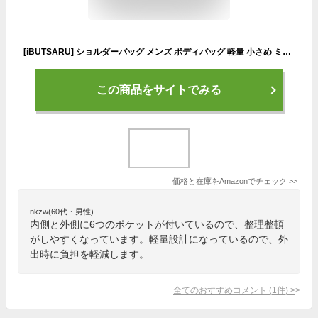
[iBUTSARU] ショルダーバッグ メンズ ボディバッグ 軽量 小さめ ミニ mini ウエストバッグ ハンドバッグ 鞄 肩掛けバッグ 斜めがけ 防水 メッセンジャーバッグ 手提げバッグ ハンドル 多機能 出張 旅行 通勤 人気 (ブラック)
この商品をサイトでみる
価格と在庫を
Amazon
でチェック
>>
nkzw(60代・男性)
内側と外側に6つのポケットが付いているので、整理整頓
がしやすくなっています。軽量設計になっているので、外
出時に負担を軽減します。
全てのおすすめコメント
(
1
件)
>