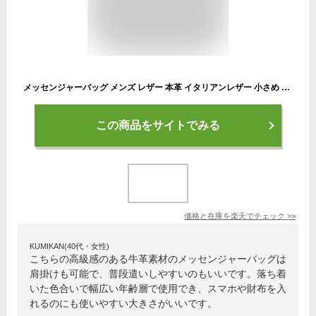
メッセンジャーバッグ メンズ レザー 本革 イタリアンレザー 小さめ ショルダーバッグ 斜めがけ 肩掛け バッグ 牛革 ボディバッグ フラップ カジュアル カバン 自転車 街乗り DomTeporna Italy ブランド シンプル プレゼント ギフト 送料無料
この商品をサイトでみる
価格と在庫を
楽天
でチェック
>>
KUMIKAN(40代・女性)
こちらの高級感のある牛革素材のメッセンジャーバッグは
肩掛けも可能で、普段遣いしやすいのもいいです。落ち着
いた色合いで幅広い年齢層で使用でき、スマホや財布を入
れるのにも使いやすい大きさがいいです。