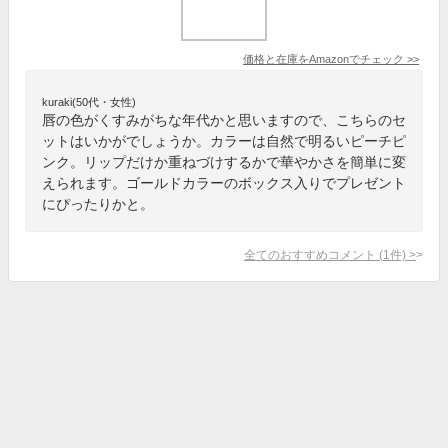
価格と在庫を
Amazon
でチェック
>>
kuraki(50代・女性)
唇の色がくすみがちな年代かと思いますので、こちらのセ
ットはいかがでしょうか。カラーは自然で明るいピーチピ
ンク。リップだけか重ねづけするかで華やかさを簡単に変
えられます。ゴールドカラーのボックス入りでプレゼント
にぴったりかと。
全てのおすすめコメント
(
1
件)
>