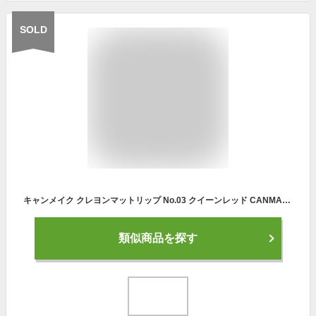
SOLD
キャンメイク クレヨンマットリップ No.03 クイーンレッド CANMAKE Crayon Matte Lip 口紅 リップカラー マットリップ クレヨンリップ 赤リップ レッド系 赤 マット リップ クレヨン コンパクト UV リップメイク 発色 鮮やか 保湿 血色 スティック 繰り出し リップライナー
類似商品を探す