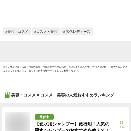
ー ハイライト シミ
青クマ 目の下のクマ
くすみ アザ 赤み ニ
キビ跡 汗に強い 崩
れない 落ちにくい
美容・コスメ
コスメ・美容
70代レディース
カバー力 アザ ツヤ
シミカバー タトゥー
傷
※
モノスポ
に寄せられた投稿内容は、投稿者の主観的な感想・コメントを含みます。 投稿の信憑性・正確性を保証する
ことはできませんので、あくまで参考情報の一つとしてご利用ください。
美容・コスメ × コスメ・美容
の人気おすすめランキング
受付中
37
【硬水用シャンプー】旅行用！人気の
回答
硬水シャンプーのおすすめを教えて！