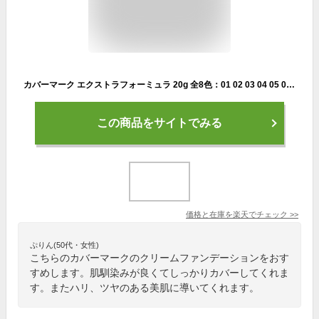
カバーマーク エクストラフォーミュラ 20g 全8色：01 02 03 04 05 06 07 08 カバーマークファンデーション リキッド クリームファンデーション COVERMARK(covermark) カバー力 ツヤ ハリ 立体感 シミ ソバカス 色ムラ UV 紫外線 乾燥 肌荒れ 血色
この商品をサイトでみる
価格と在庫を
楽天
でチェック
>>
ぷりん(50代・女性)
こちらのカバーマークのクリームファンデーションをおす
すめします。肌馴染みが良くてしっかりカバーしてくれま
す。またハリ、ツヤのある美肌に導いてくれます。