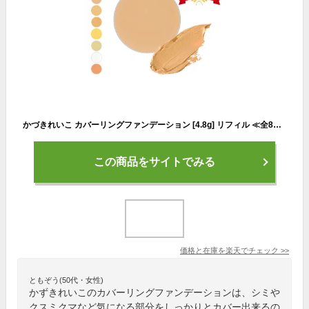
かづきれいこ カバーリングファンデーション [4.8g] リフィル ≪全8色≫ | 部分用ファンデ ケース別売り オレンジ コンシーラー ハイライト シミ 青クマ 目の下のクマ くすみ アザ 赤み ニキビ跡 汗に強い 崩れない 落ちにくい カバー力 アザ ツヤ シミカバー タトゥー 傷
この商品をサイトでみる
価格と在庫を
楽天
でチェック
>>
ともぞう(50代・女性)
かずきれいこのカバーリングファンデーションは、シミや
クスミクマなど気になる部分をしっかりとカバー出来るの