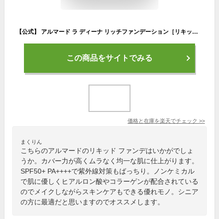
【公式】 アルマード ラ ディーナ リッチファンデーション［リキッド］30g SPF50+ PA++++ 美容液ファンデ ベースメイク 化粧品 コスメ 美肌 毛穴 下地 目元 クマ 保湿 エイジングケア ヒアルロン酸 コラーゲン 日焼け止め ノンケミカル 30代 40代 50代 60代
この商品をサイトでみる
価格と在庫を
楽天
でチェック
>>
まくりん
こちらのアルマードのリキッド ファンデはいかがでしょ
うか。カバー力が高くムラなく均一な肌に仕上がります。
SPF50+ PA++++で紫外線対策もばっちり。ノンケミカル
で肌に優しくヒアルロン酸やコラーゲンが配合されている
のでメイクしながらスキンケアもできる優れモノ。シニア
の方に最適だと思いますのでオススメします。