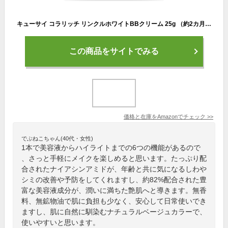
キューサイ コラリッチ リンクルホワイトBBクリーム 25g （約2カ月分）[ 医薬部外品 ] ナチュラルベージュ
この商品をサイトでみる
価格と在庫を
Amazon
でチェック
>>
でぶねこちゃん(40代・女性)
1本で美容液からハイライトまでの6つの機能があるので
、さっと手軽にメイクを楽しめると思います。たっぷり配
合されたナイアシンアミドが、年齢と共に気になるしわや
シミの改善や予防をしてくれますし、約82%配合された豊
富な美容液成分が、潤いに満ちた艶肌へと導きます。無香
料、無鉱物油で肌に負担も少なく、安心して日常使いでき
ますし、肌に自然に馴染むナチュラルベージュカラーで、
使いやすいと思います。