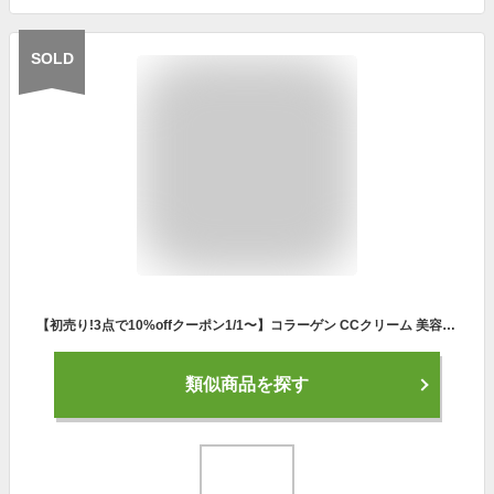
SOLD
【初売り!3点で10%offクーポン1/1〜】コラーゲン CCクリーム 美容液 ファンデーション カバー力 50 40 代 汗に強い スポーツ 崩れない ファンデーション 下地 ウォータープルーフ ツヤ 肌 uv 無添加【たっぷり美肌!コラーゲンCCファンデ ナチュラル 25g 1本】
類似商品を探す