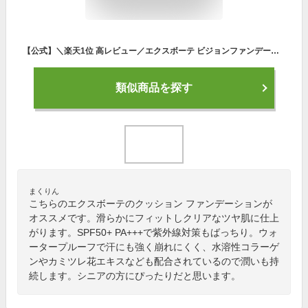
【公式】＼楽天1位 高レビュー／エクスボーテ ビジョンファンデーション クッション ファンデーション SPF50+ PA+++ カバー力 人気 クリームファンデーション 高レビュー 日本製 崩れない 毛穴 ツヤ 艶 艶肌 クッションファンデ オークル フェイス カバー力高い シミ隠し
類似商品を探す
まくりん
こちらのエクスボーテのクッション ファンデーションが
オススメです。滑らかにフィットしクリアなツヤ肌に仕上
がります。SPF50+ PA+++で紫外線対策もばっちり。ウォ
ータープルーフで汗にも強く崩れにくく、水溶性コラーゲ
ンやカミツレ花エキスなども配合されているので潤いも持
続します。シニアの方にぴったりだと思います。