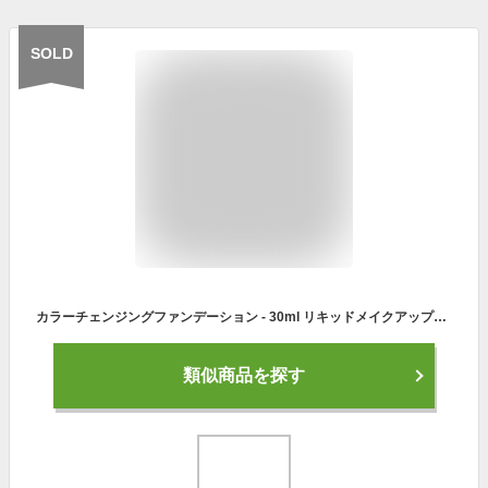
SOLD
カラーチェンジングファンデーション - 30ml リキッドメイクアップベース |リキッド ナチュラル フェイス プライマー & ベース メイクアップ |持続性の高い女性用ファンデーション、母親、妻、高齢者肌のメイクアップツールに最適
類似商品を探す