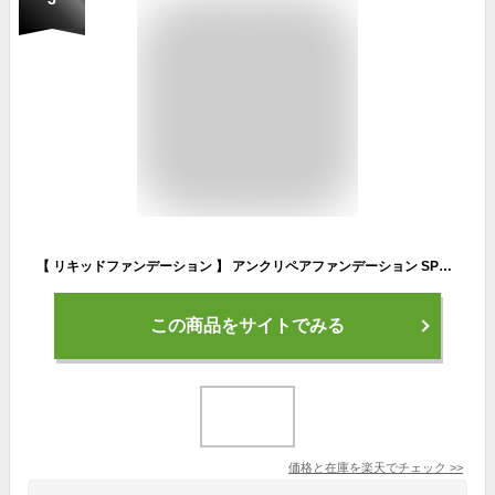
【 リキッドファンデーション 】 アンクリペアファンデーション SPF50+ PA++++ uv カバー力 美白ケア ファンデーション 日焼け止め 保湿 美白 uvケア ファンデ uvカット シワ改善 シワ スキンケア エイジングケア 薬用 美容液 エイジング ナイアシンアミド 医薬部外品
この商品をサイトでみる
価格と在庫を
楽天
でチェック
>>