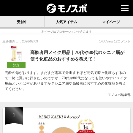
受付中
人気アイテム
マイページ
本ページはプロモーションを含みます
最終更新日：2026/07/09
1488
View
12
コメント
高齢者用メイク用品｜70代や80代のシニア層が
使う化粧品のおすすめを教えて！
決定
高齢の母がおります。まだまだ電車で外出するほど元気で時々化粧もするの
で一緒に買いに行きたいのですが、70代や80代になっても使いやすいメイク
用品といえば何がありますか？シニア層や高齢者におすすめの化粧品を教え
てください。
モノスポ編集部
1