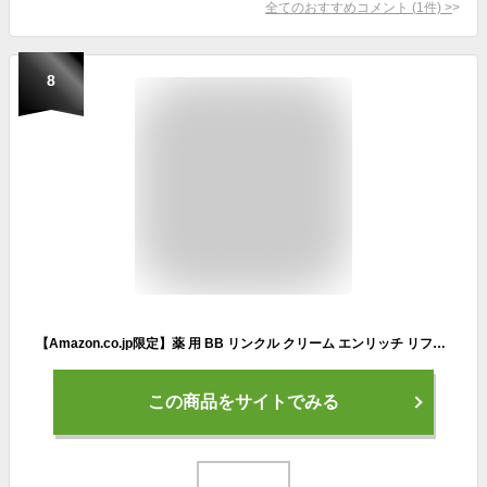
全てのおすすめコメント
(
1
件)
>
8
【Amazon.co.jp限定】薬 用 BB リンクル クリーム エンリッチ リフト セット［ BB クリーム ファンデーション ］紫外線 高保湿 敏感 シワ しわ改善ファンデーション ナイアシンアミド プレゼント 人気ランキング ギフト メンズ スキンケア メンズコスメ ドクターシーラボ しわ取りクリーム シワ改善 シワ改善クリーム bbクリーム
この商品をサイトでみる