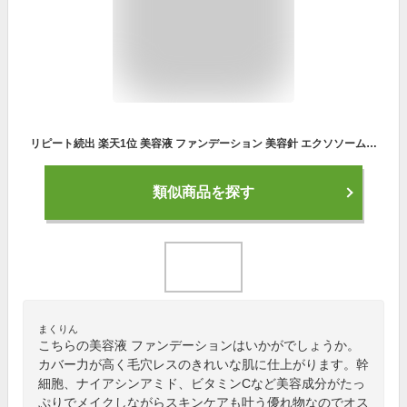
リピート続出 楽天1位 美容液 ファンデーション 美容針 エクソソーム ｜ スピキュール リキッドファンデ【CMY ファンデーション(33g) SPF30/PA++ 全2色】ヒト幹細胞 ナイアシンアミド ビタミンC 化粧下地 UVカット 日やけ止め ツヤ肌 カバー力 40代 50代 60代 韓国コスメ
類似商品を探す
まくりん
こちらの美容液 ファンデーションはいかがでしょうか。
カバー力が高く毛穴レスのきれいな肌に仕上がります。幹
細胞、ナイアシンアミド、ビタミンCなど美容成分がたっ
ぷりでメイクしながらスキンケアも叶う優れ物なのでオス