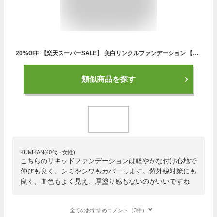
20%OFF 【楽天スーパーSALE】 美白リンクルファンデーション 【ビズキ公式】 ビーバウンシー 10g 血色感 クッションファンデ 時短 シミ シワ くすみ 40代 50代 60代 70代 80代 SPF50+ PA+++ カバー力 素肌美 送料無料 リキッドファンデーション 紫外線対策 医薬部外品
類似商品を探す
KUMIKAN(40代・女性)
こちらのリキッドファンデーションは軽やかな付け心地で
伸びも良く、シミやシワもカバーします。紫外線対策にも
良く、血色もよく見え、厚塗り感もないのがいいですね
全てのおすすめコメント（3件）