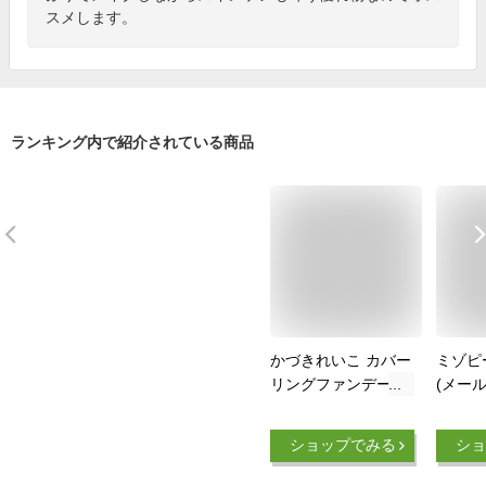
スメします。
ランキング内で紹介されている商品
かづきれいこ カバー
ミゾピ
リングファンデーシ
(メー
ョン [4.8g] リフィル
コスメ
≪全8色≫ | 部分用フ
す 保
ショップでみる
ショ
ァンデ ケース別売り
ー フ
オレンジ コンシーラ
カバー