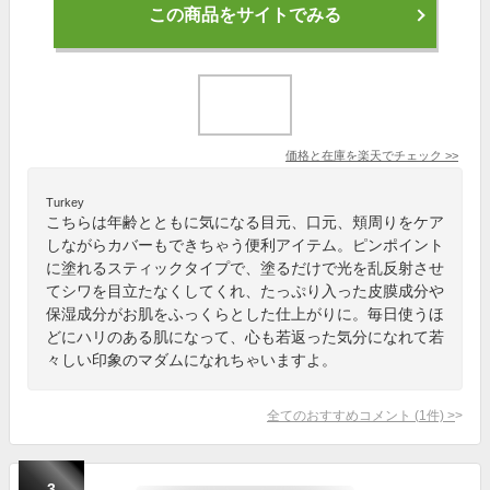
この商品をサイトでみる
価格と在庫を
楽天
でチェック
>>
Turkey
こちらは年齢とともに気になる目元、口元、頬周りをケア
しながらカバーもできちゃう便利アイテム。ピンポイント
に塗れるスティックタイプで、塗るだけで光を乱反射させ
てシワを目立たなくしてくれ、たっぷり入った皮膜成分や
保湿成分がお肌をふっくらとした仕上がりに。毎日使うほ
どにハリのある肌になって、心も若返った気分になれて若
々しい印象のマダムになれちゃいますよ。
全てのおすすめコメント
(
1
件)
>
3