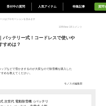
受付中の質問
人気アイテム
特集記事
質問
ージはプロモーションを含みます
109
View
18
コメント
｜バッテリー式！コードレスで使いや
すすめは？
コップなどで雪かきするのが大変なので除雪機を購入した
すすめを教えてください。
モノスポ編集部