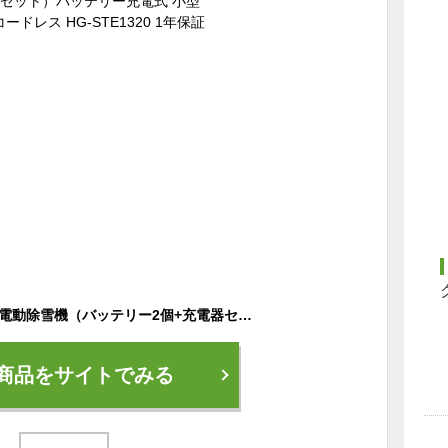
ハイガー公式 次世代 電動除雪機（バッテリー2個+充電器セット）バッテリー充電式 小型 家庭用 軽量 コードレス HG-STE1320 1年保証
商品をサイトでみる