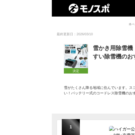
本ペ
最終更新日：2026/03/10
雪かき用除雪機
すい除雪機のお
決定
雪がたくさん降る地域に住んでいます。ス
い！バッテリー式のコードレス除雪機のお
1