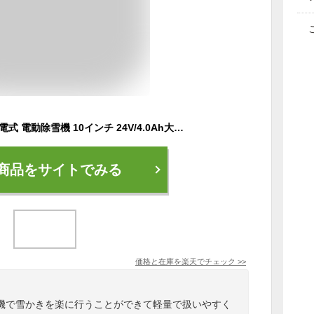
除雪機 コードレス 充電式 電動除雪機 10インチ 24V/4.0Ah大容量バッテリー付き 電動スノースロー 除雪幅28cm 除雪高17.5cm ハイパワー スノーショベル スノーブレイク 家庭用 軽量 雪かき機 強力 1200Wモーター
商品をサイトでみる
価格と在庫を
楽天
でチェック
>>
機で雪かきを楽に行うことができて軽量で扱いやすく