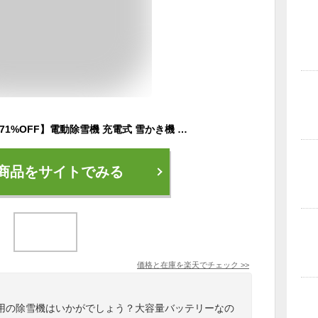
【スーパーSALE限定71%OFF】電動除雪機 充電式 雪かき機 コードレス 電動スノースロー 除雪機 素早い除雪 軽量 充電式除雪機 大容量バッテリー*2個付き マキタバッテリー対応 除雪幅32cm 除雪高16cm 噴射距離8m 角度調節可能 ハイパワー スノーブレイク 家庭用 シャベル
商品をサイトでみる
価格と在庫を
楽天
でチェック
>>
用の除雪機はいかがでしょう？大容量バッテリーなの