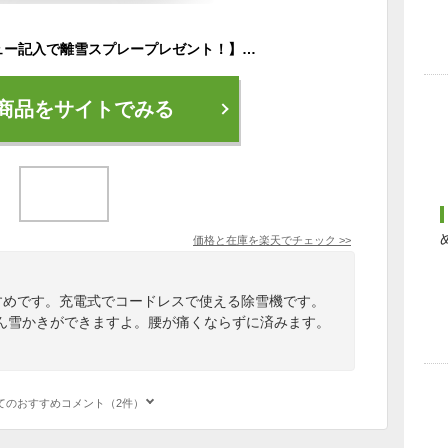
【在庫有り】【レビュー記入で離雪スプレープレゼント！】スノージョー 24V iON+ コードレス スノーショベル 電動 コードレス除雪機 スノーブロワ 強力 除雪機 軽量 電動除雪機 雪かき機 小型家庭用 充電式 バッテリー別途 Snow Joe 24-Volt iON+ Cordless Snow Shovel
商品をサイトでみる
価格と在庫を
楽天
でチェック
>>
おすすめです。充電式でコードレスで使える除雪機です。
ん雪かきができますよ。腰が痛くならずに済みます。
てのおすすめコメント（2件）