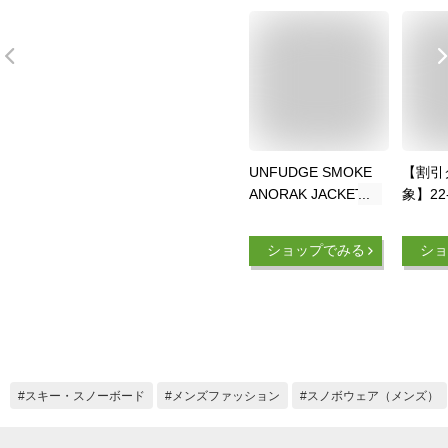
UNFUDGE SMOKE
【割引
ANORAK JACKET
象】22
SNOWBOARD
VOLC
OUTERWEAR アン
LONGO
ショップでみる
ショ
ファッジ アウター
ンズ 
ウェア スモーク ア
水プル
ノラック ジャケット
ーボー
プルオーバー メンズ
ーウェア
バックカントリー
落ち
2022-23年モデル
スキー・スノーボード
メンズファッション
スノボウェア（メンズ）