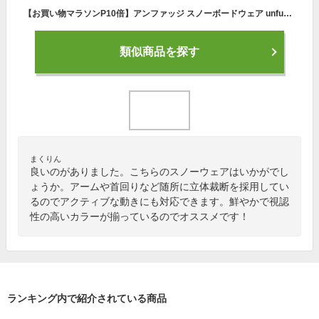
【お買い物マラソンP10倍】アンファッジ スノーボードウェア unfudge CLOUD JACKET クラウドジャケット メンズ レディース スノーボードジャケット スノーウェア 東レ製3レイヤー バックカントリー スノボ スキー 雪山 23-24モデル 2023-2024
類似商品を探す
まくりん
良いのがありました。こちらのスノーウェアはいかがでし
ょうか。アームや首回りなど随所に立体裁断を採用してい
るのでアクティブな動きにも対応できます。鮮やかで視認
性の高いカラーが揃っているのでオススメです！
ランキング内で紹介されている商品