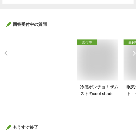
回答受付中の質問
受付中
受付
冷感ポンチョ！ザム
眠気
ストのcool shader
ト｜
など人気のおすすめ
が覚
は？
のお
もうすぐ終了