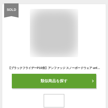
SOLD
【ブラックフライデーP10倍】アンファッジ スノーボードウェア unfudge PEEP JACKET ピープジャケット メンズ レディース スノーボードジャケット スノーウェア 東レ製3レイヤー バックカントリー スノボ スキー 雪山 23-24モデル 2023-2024
類似商品を探す