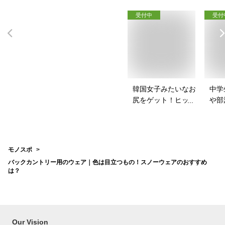
受付中
受付
韓国女子みたいなお
中学
尻をゲット！ヒップ
や部
パッドのおすすめ
めの
は？
モノスポ
バックカントリー用のウェア｜色は目立つもの！スノーウェアのおすすめ
は？
Our Vision