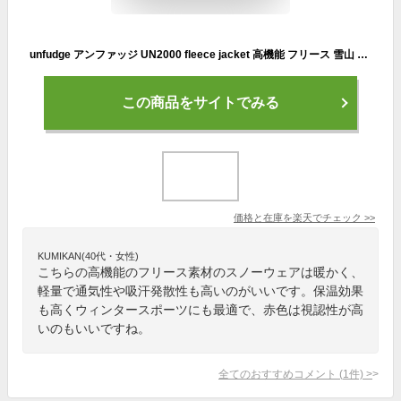
unfudge アンファッジ UN2000 fleece jacket 高機能 フリース 雪山 アウトドア スノーボード バックカントリー キッズ ジュニア【JSBCスノータウン】
この商品をサイトでみる
価格と在庫を
楽天
でチェック
>>
KUMIKAN(40代・女性)
こちらの高機能のフリース素材のスノーウェアは暖かく、
軽量で通気性や吸汗発散性も高いのがいいです。保温効果
も高くウィンタースポーツにも最適で、赤色は視認性が高
いのもいいですね。
全てのおすすめコメント
(
1
件)
>