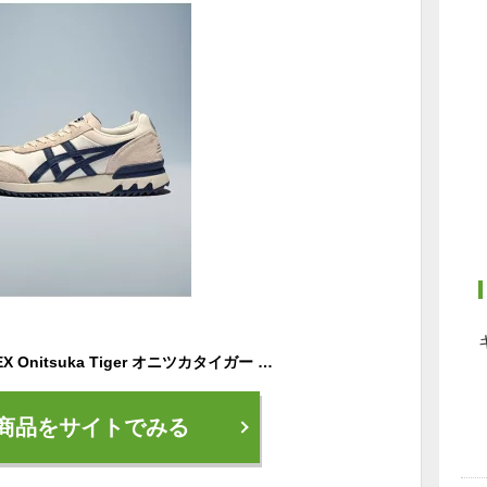
(U)CALIFORNIA 78 EX Onitsuka Tiger オニツカタイガー シューズ・靴 スニーカー ベージュ【送料無料】[Rakuten Fashion]
商品をサイトでみる