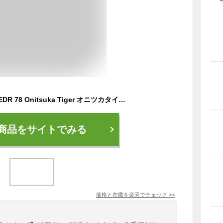
(U)【公式ショップ】EDR 78 Onitsuka Tiger オニツカタイガー シューズ・靴 スニーカー ベージュ【送料無料】[Rakuten Fashion]
商品をサイトでみる
価格と在庫を
楽天
でチェック
>>