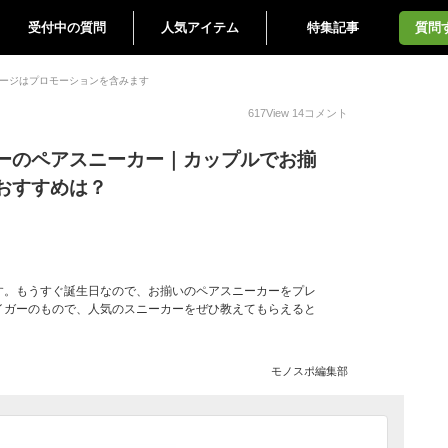
受付中の質問
人気アイテム
特集記事
質問
ージはプロモーションを含みます
617
View
14
コメント
ーのペアスニーカー｜カップルでお揃
おすすめは？
す。もうすぐ誕生日なので、お揃いのペアスニーカーをプレ
イガーのもので、人気のスニーカーをぜひ教えてもらえると
モノスポ編集部