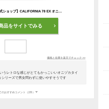
Onitsuka Tiger 【公式ショップ】CALIFORNIA 78 EX オニツカタイガー シューズ・靴 スニーカー ブラック ベージュ グリーン【送料無料】
商品をサイトでみる
価格と在庫を
楽天
でチェック
>>
というレトロな感じがとてもかっこいいオニヅカタイ
いうシリーズで男女問わずに使いやすそうです
てのおすすめコメント（2件）