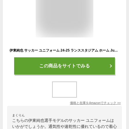
伊東純也 サッカー ユニフォーム 24-25 ランススタジアム ホーム Junya Ito ユニフォーム 背番号7 子供 大人 Tシャツ 半ズボン 上下セット 靴下付き 軽量 速乾性 通気性 練習服 スポーツ 非公式 (100)
この商品をサイトでみる
価格と在庫を
Amazon
でチェック
>>
まくりん
こちらの伊東純也選手モデルのサッカー ユニフォームは
いかがでしょうか。通気性や速乾性に優れているので着心