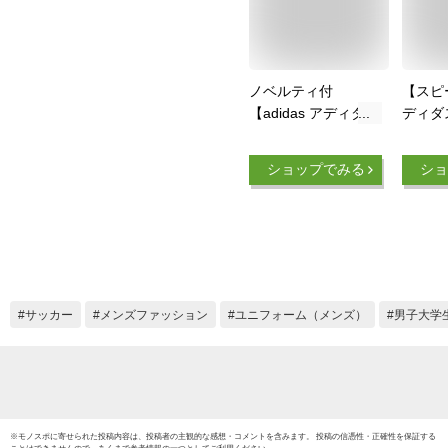
ノベルティ付
【スピ
【adidas アディダ
ディダ
ス】＃14 伊東純也
本代表 
サッカー 日本代表
レプリ
ショップでみる
ショ
2024 ホーム レプリ
ム #1
カ ユニフォーム
KMW71
KMW71 IU0964 マー
テンレ
ク付き レアルスポー
ント★
ツ
サッカー
メンズファッション
ユニフォーム（メンズ）
男子大学
※
モノスポ
に寄せられた投稿内容は、投稿者の主観的な感想・コメントを含みます。 投稿の信憑性・正確性を保証する