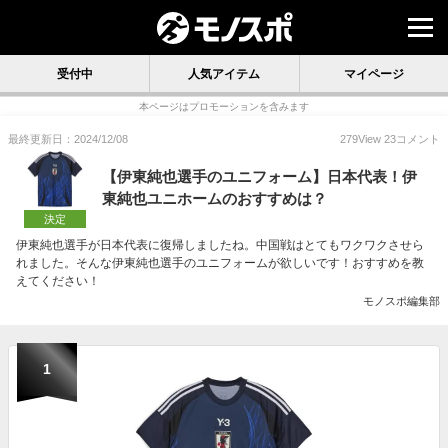
受付中
人気アイテム
マイページ
本ページはプロモーションを含みます
最終更新日：2024/12/08
279
View
23
コメント
【伊東純也選手のユニフォーム】日本代表！伊
東純也ユニホームのおすすめは？
決定
伊東純也選手が日本代表に復帰しましたね。中国戦はとてもワクワクさせら
れました。そんな伊東純也選手のユニフォームが欲しいです！おすすめを教
えてください！
モノスポ編集部
1