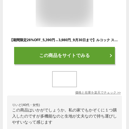
【期間限定26%OFF_5,390円→3,980円_9月30日まで】ルコック スポーツバッグ ボストンバッグ 小学校 旅行 帰省 修学旅行 林間学校 国内旅行 ショルダーバッグ レディース メンズ 子ども用 軽量 大容量 大きめ 1泊 2泊 2WAY 42L 36557
この商品をサイトでみる
価格と在庫を
楽天
でチェック
>>
りいど(40代・女性)
この商品はいかがでしょうか。私の家でもかぞくに１つ購
入したのですが多機能なのと生地が丈夫なので持ち運びし
やすいなって感じます