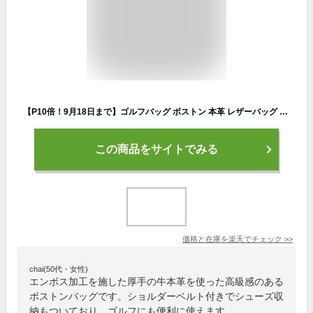
【P10倍！9月18日まで】ゴルフバッグ ボストン 本革 レザーバッグ メンズ ボストンバッグ シューズ収納 レディース ゴルフバッグ ショルダーバッグ スポーツ鞄 カバン ゴルフ用品 軽量 防水 靴 ポケット 大容量 ファスナーケット 横型 修学 出張 旅行 軽量 1泊
この商品をサイトでみる
価格と在庫を
楽天
でチェック
>>
chai(50代・女性)
エンボス加工を施した厚手の牛本革を使った高級感のある
ボストンバッグです。ショルダーベルト付きでシューズ収
納もついており、ゴルフにも便利に使えます。