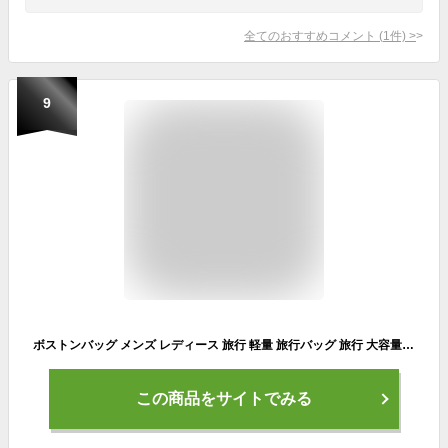
全てのおすすめコメント
(
1
件)
>
9
ボストンバッグ メンズ レディース 旅行 軽量 旅行バッグ 旅行 大容量 大きめ 高密度ナイロン 撥水 本革 肩掛け 斜めがけ 2way バッグ 1泊 2泊 天ファスナー付き おしゃれ 多収納ポケット ゴルフバッグ vinb-21c42z 【aroco/アロコ】 秋冬 秋バッグ 敬老の日 プレゼント
この商品をサイトでみる