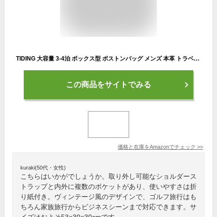
TIDING 大容量 3-4泊 ボックス型 ボストンバッグ メンズ 本革 トラベルバッグ 旅行かばん シンプル 2WAY YKK ショルダーバッグ 厚手牛革 経年変化 ビンテージ風 ゴルフ ダークブラウン 【日本会社正規品】
この商品をサイトでみる
価格と在庫を
Amazon
でチェック
>>
kuraki(50代・女性)
こちらはいかがでしょうか。取り外し可能なショルダース
トラップと内外に複数のポケットがあり、使いやすさは折
り紙付き。ヴィンテージ風のデザインで、ゴルフ旅行はも
ちろん家族旅行からビジネスシーンまで対応できます。サ
イズはおよそ53×30×30cmです。