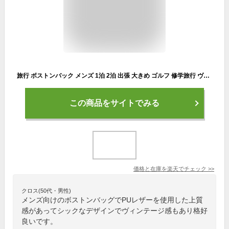
旅行 ボストンバック メンズ 1泊 2泊 出張 大きめ ゴルフ 修学旅行 ヴィンテージ PU レザー レディース 皮 革 男女兼用 父の日 バッグ カバン [gna-082]
この商品をサイトでみる
価格と在庫を
楽天
でチェック
>>
クロス(50代・男性)
メンズ向けのボストンバッグでPUレザーを使用した上質
感があってシックなデザインでヴィンテージ感もあり格好
良いです。