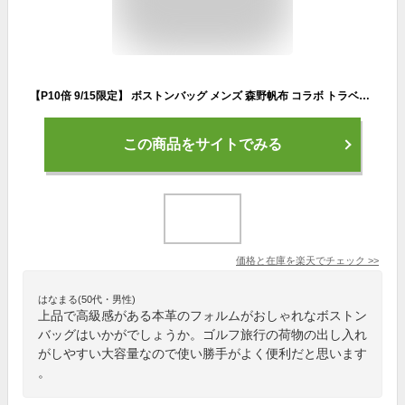
【P10倍 9/15限定】 ボストンバッグ メンズ 森野帆布 コラボ トラベル ボストンバッグ Mサイズ SEAL シール 大型 大容量 ゴルフバッグ 旅行 2泊 防水 ロックキー 斜め掛け 肩掛け 廃タイヤ 人気 日本製 黒 プレゼント ギフト
この商品をサイトでみる
価格と在庫を
楽天
でチェック
>>
はなまる(50代・男性)
上品で高級感がある本革のフォルムがおしゃれなボストン
バッグはいかがでしょうか。ゴルフ旅行の荷物の出し入れ
がしやすい大容量なので使い勝手がよく便利だと思います
。