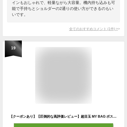
インもおしゃれで、軽量ながら大容量。機内持ち込みも可
能で手持ちとショルダーの2通りの使い方ができるのもい
いです。
全てのおすすめコメント
(
1
件)
>
19
【クーポンあり】【圧倒的な高評価レビュー】超目玉 MY BAG ボストンバッグ 旅行鞄かばん 超大容量 高級キャンバス 帆布 メンズ 2WAY ショルダー付き 旅行 出張 4日3泊 底鋲付き 1018 新生活 父の日 誕生日 クリスマス 実用的 ギフト プレゼント