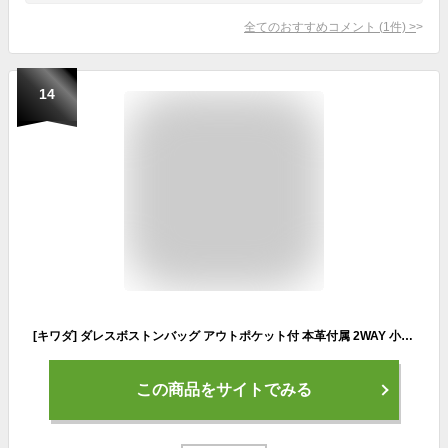
全てのおすすめコメント
(
1
件)
>
14
[キワダ] ダレスボストンバッグ アウトポケット付 本革付属 2WAY 小 【木和田】 鞄の聖地兵庫県豊岡市製 30 cm ブラウン
この商品をサイトでみる