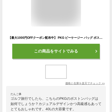
【最大1000円OFFクーポン配布中】 PKG ピーケージー バッグ ボストンバッグ ショルダー ビショップ メンズ 40L 大容量 軽量 斜め掛け 防水 撥水 BISHOP ブラック ネイビー グレー 黒
この商品をサイトでみる
価格と在庫を
楽天
でチェック
>>
だんご鼻
ゴルフ旅行でしたら、こちらのPKGのボストンバッグは
如何でしょうか？カジュアルデザインかつ高級感もあって
とてもおしゃれです。40Lの大容量です。