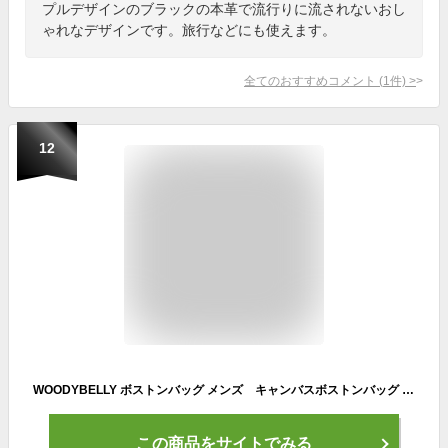
プルデザインのブラックの本革で流行りに流されないおし
ゃれなデザインです。旅行などにも使えます。
全てのおすすめコメント
(
1
件)
>
12
WOODYBELLY ボストンバッグ メンズ キャンバスボストンバッグ 帆布バッグ 大きい 大型 角型 大容量 一泊旅行 人気 2way コットンバッグ 軽量 軽い 父の日 出張 通勤 海外旅行 2泊 丈夫 レディース ブランド 機内持込可
この商品をサイトでみる