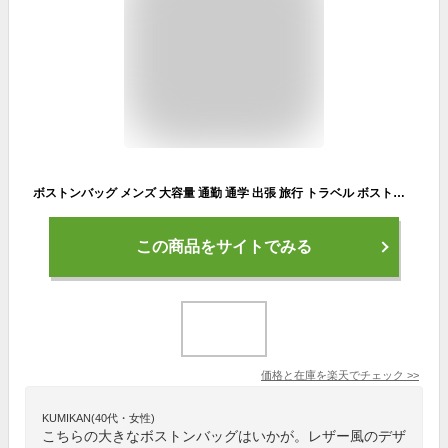
ボストンバッグ メンズ 大容量 通勤 通学 出張 旅行 トラベル ボストンバック ゴルフ ジム スポーツ PUレザー 合成皮革 合皮 レザー風 2way ブラック 1泊 2泊 25L 軽量 機内持込可 REGiSTA レジスタ
この商品をサイトでみる
価格と在庫を
楽天
でチェック
>>
KUMIKAN(40代・女性)
こちらの大きなボストンバッグはいかが。レザー風のデザ