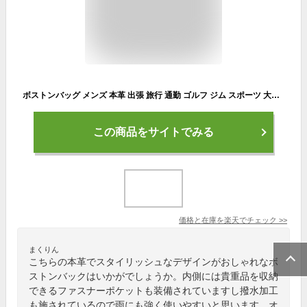
ボストンバッグ メンズ 本革 出張 旅行 通勤 ゴルフ ジム スポーツ 大容量 バッグ ボストンバック 大きめ 大型 レザー 革 サフィアーノ ボストン ビジネス ショルダー 2way PC収納 おしゃれ 2泊 3泊 送料無料 GOLDMEN GA803
この商品をサイトでみる
価格と在庫を
楽天
でチェック
>>
まくりん
こちらの本革でスタイリッシュなデザインがおしゃれなボ
ストンバックはいかがでしょうか。内側には貴重品を収納
できるファスナーポケットも装備されていますし撥水加工
も施されているので雨にも強く使いやすいと思います。オ