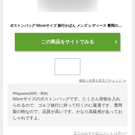
ボストンバッグ 50cmサイズ 旅行かばん メンズ レディース 豊岡の鞄 日本製 送料無料 【QSM-140】【C20】
この商品をサイトでみる
価格と在庫を
楽天
でチェック
>>
RRgypsies(60代・男性)
50cmサイズのボストンバッグです。たくさん荷物を入れ
られるので、ゴルフ旅行に持って行くのに最適です。豊岡
製の鞄なので、品質が高いです。かなり高級感があってお
しゃれですよ。
全てのおすすめコメント
(
1
件)
>