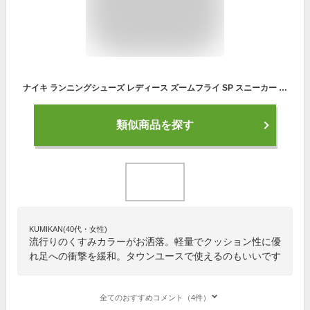
ナイキ ランニングシューズ レディース ズームフライ SP スニーカー ピンク べージュ 靴 シューズ ローカット 軽量 運動 お出かけ スポーツ ジョギング ランニング ワークアウト シンプル 人気 NIKE NIKE ZOOM FLY SP AJ8229
類似商品を探す
KUMIKAN(40代・女性)
流行りのくすみカラーがお洒落。軽量でクッション性に優
れ足への衝撃を緩和。タウンユースで使えるのもいいです
全てのおすすめコメント（4件）