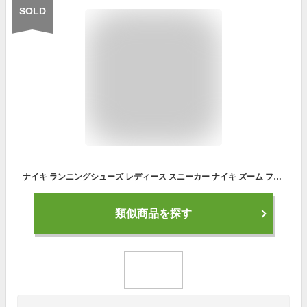
SOLD
ナイキ ランニングシューズ レディース スニーカー ナイキ ズーム フライ SP NIKE NIKE ZOOM FLY SP AJ8229 靴 シューズ ローカット 軽量 運動 お出かけ スポーツ ジョギング ランニング ワークアウト シンプル 人気 ピンク べージュ
類似商品を探す