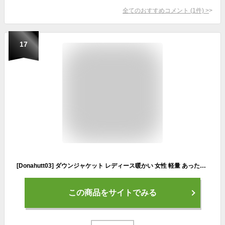
全てのおすすめコメント
(
1
件)
>
17
[Donahutt03] ダウンジャケット レディース暖かい 女性 軽量 あったかい ダウンショートコート 防寒 保温 防風 軽い 薄め ショート丈 コンパクト 美ライン 撥水 ポケッタブル 持ち運びできる 携帯ポーチ付 無地 3XL 上着 フード付き ラクダ
この商品をサイトでみる