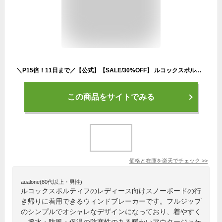
＼P15倍！11日まで／【公式】【SALE/30%OFF】 ルコックスポルティフ AIR THERMOTION フルジップジャケット レディース 撥水 防風 保温 パーカータイプ 防寒 冬用 ウェア ウィンドブレーカー スポーツ ブランド 2023年秋冬モデル セール QMWWJF30
この商品をサイトでみる
価格と在庫を
楽天
でチェック
>>
aualone(80代以上・男性)
ルコックスポルティフのレディース向けスノーボードの行
き帰りに着用できるウィンドブレーカーです。フルジップ
のシンプルでオシャレなデザインになっており、着やすく
、撥水・防風・保温の防寒性のある暖かいアウタージャケ