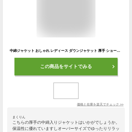
中綿ジャケット おしゃれ レディース ダウンジャケット 厚手 ショート丈 着痩せ 中綿コート 20代 30代 40代 女性 ダウンコート 通学 通勤 レディースファッション 韓国風 オーバーコート M L XL 大きいサイズ コート カーキ ホワイト ブルー 冬服 暖かい 冬コーデ ジャケット
この商品をサイトでみる
価格と在庫を
楽天
でチェック
>>
まくりん
こちらの厚手の中綿入りジャケットはいかがでしょうか。
保温性に優れていますしオーバーサイズでゆったりリラッ