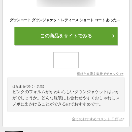
ダウンコート ダウンジャケット レディース ショート コート あったか アウター 襟なし 秋冬 通勤 通学 防寒 可愛い 韓国ファッション 軽い 軽量 オフィス カジュアル 秋 冬 おしゃれ 母 ママ 送料無料
この商品をサイトでみる
価格と在庫を
楽天
でチェック
>>
はなまる(50代・男性)
ピンクのフォルムがかわいらしいダウンジャケットはいか
がでしょうか。どんな服装にも合わせやすくおしゃれにス
ノボに出かけることができるのでおすすめです。
全てのおすすめコメント
(
1
件)
>