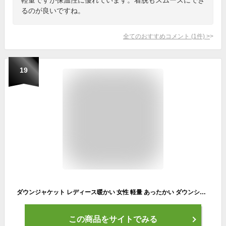
るのが良いですね。
全てのおすすめコメント
(
1
件)
>
19
ダウンジャケット レディース暖かい 女性 軽量 あったかい ダウンショートコート インナーダウン 防寒 保温 防風 フワッと軽い 軽い 薄め ショート丈 コンパクト 美ライン 撥水 シンプルー 収納袋 ポーチ付き ポケッタブル 持ち運びできる 携帯ポーチ付 無地 上着 フード付き
この商品をサイトでみる