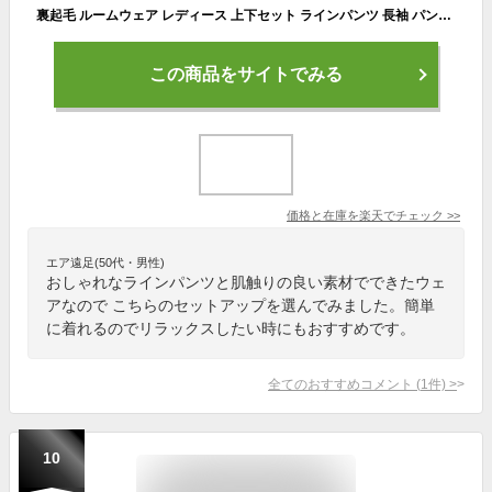
裏起毛 ルームウェア レディース 上下セット ラインパンツ 長袖 パンツ 可愛い セットアップ トレーナー トップス スウェット パジャマ ストレッチ 部屋着 大きいサイズ ゆったり マタニティ 体型カバー 3L ポケット ワンマイルウェア 秋 冬 最強配送 修学旅行 クリスマス
この商品をサイトでみる
価格と在庫を
楽天
でチェック
>>
エア遠足(50代・男性)
おしゃれなラインパンツと肌触りの良い素材でできたウェ
アなので こちらのセットアップを選んでみました。簡単
に着れるのでリラックスしたい時にもおすすめです。
全てのおすすめコメント
(
1
件)
>
10