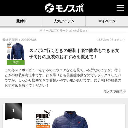
受付中
人気アイテム
マイページ
本ページはプロモーションを含みます
最終更新日：2026/07/08
158
View
26
コメント
スノボに行くときの服装｜楽で防寒もできる女
子向けの服装のおすすめを教えて！
決定
この冬スノボデビューをするのにウェアなどを見ている所なのですが、行く
ときの服装を考え中です。行き帰りとも長距離移動なのでリラックスしたい
ですが、しっかり防寒できて着替えやすい服が良いです。女子向けの服装の
おすすめを教えてください！
モノスポ編集部
1