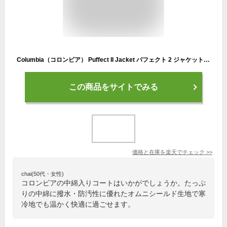
Columbia（コロンビア） Puffect II Jacket パフェクト 2 ジャケット 撥水 中綿 ダウンジャケット メンズ レディース アウター フード無し スタンド 襟 2023 2024ストリート アウトドア キャンプ 山登り 冬 防寒 暖かい 保温 通勤 通学 【WM9488】
この商品をサイトでみる
価格と在庫を
楽天
でチェック
>>
chai(50代・女性)
コロンビアの中綿入りコートはいかがでしょうか。たっぷ
りの中綿に撥水・防汚性に優れたオムニシールド生地で寒
冷地でも温かく快適に過ごせます。