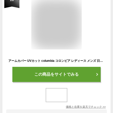
アームカバー UVカット columbia コロンビア レディース メンズ 日焼け止め 対策 UPF50 ひんやり 接触冷感 ロング CU1100 フリーザーゼロ アームスリーブ アウトドア 日よけ 暑さ対策 吸湿速乾 ゴルフ 登山 洗える ブランド おしゃれ テニス マラソン ランニング 運動会 通勤
この商品をサイトでみる
価格と在庫を
楽天
でチェック
>>