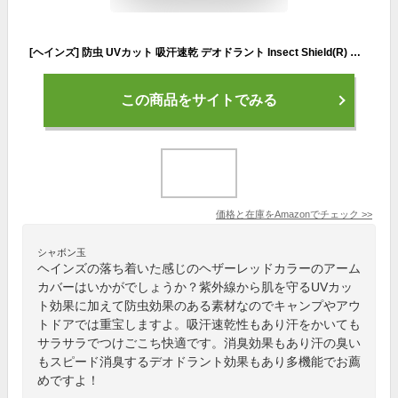
[ヘインズ] 防虫 UVカット 吸汗速乾 デオドラント Insect Shield(R) アームカバー TCG HM9-T101S メンズ ヘザーレッド Free Size
この商品をサイトでみる
価格と在庫を
Amazon
でチェック
>>
シャボン玉
ヘインズの落ち着いた感じのヘザーレッドカラーのアーム
カバーはいかがでしょうか？紫外線から肌を守るUVカッ
ト効果に加えて防虫効果のある素材なのでキャンプやアウ
トドアでは重宝しますよ。吸汗速乾性もあり汗をかいても
サラサラでつけごこち快適です。消臭効果もあり汗の臭い
もスピード消臭するデオドラント効果もあり多機能でお薦
めですよ！