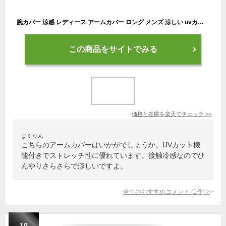
腕カバー 涼感 レディース アームカバー ロング メンズ 涼しい uvカット 指穴 冷感 uv手袋 お出かけ 男女兼用 吸水速乾 アウトドア ストレッチ 伸縮性 弾力 紫外線対策 日焼け対策 2タイプ 運転 車 自転車 母の日
この商品をサイトでみる
価格と在庫を
楽天
でチェック
>>
まくりん
こちらのアームカバーはいかがでしょうか。UVカット機
能付きでストレッチ性に優れています。接触冷感なのでひ
んやりさらさらで涼しいですよ。
全てのおすすめコメント
(
1
件)
>
10