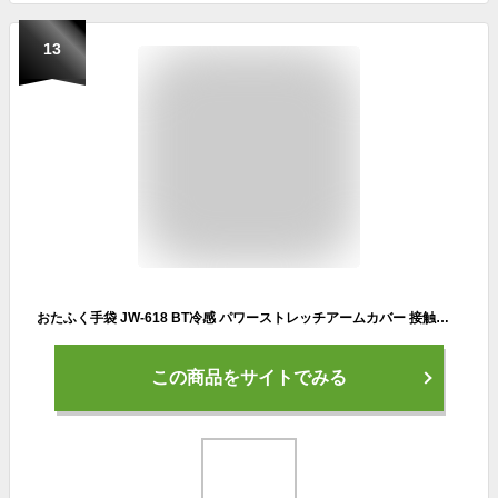
13
おたふく手袋 JW-618 BT冷感 パワーストレッチアームカバー 接触冷感 メンズ レディース 吸汗速乾 ひんやり UVカット 日焼け防止 建築作業 腕カバー 土木 農作業 スポーツ アウトドア 釣り ブラック ネイビー グレー 迷彩
この商品をサイトでみる