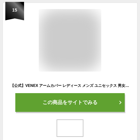
15
【公式】VENEX アームカバー レディース メンズ ユニセックス 男女兼用 ロング M L プレゼント 回復 男女兼用 休養 快眠 健康グッズ 快適 アウトドア 疲労 ベネクス ベネックス
この商品をサイトでみる