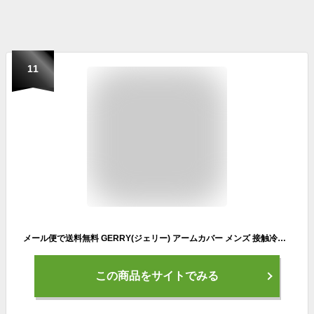
11
メール便で送料無料 GERRY(ジェリー) アームカバー メンズ 接触冷感 ひんやり ストレッチ ロゴ プリント 日焼け対策 ブラック 紫外線対策 通気性 UV対策 uvカット スポーツ ロングタイプ アウトドア アームカバー アームウォーマー ブランド レディース ワークマン
この商品をサイトでみる