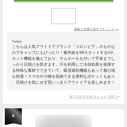
価格と在庫を
楽天
でチェック
>>
Turkey
こちらは人気アウトドアブランド「コロンビア」のものな
のでキャンプにもぴったり！紫外線を98％カットするUV
カット機能を備えており、サムホールも付いて手首までし
っかり日焼けを防ぎます。汗を利用して冷却効果を発揮す
る特殊な素材でできていて、吸湿速乾機能もあって着心地
も快適！スマホや小物を収納できる便利なポケットもあり
、日焼けを気にせず思いっきりアウトドアを楽しめます！
全てのおすすめコメント
(
1
件)
>
6