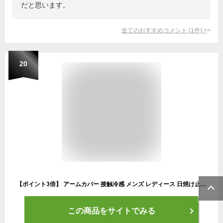
だと思います。
全てのおすすめコメント
(
1
件)
>
20
【ポイント3倍】 アームカバー 接触冷感 メンズ レディース 日焼け止め 紫外線対策 アウトドア 7色 UVカット吸汗速乾 可愛い uv 紫外線 日焼け対策 フィット感 伸縮性 通気性 ひんやり 腕カバー
この商品をサイトでみる