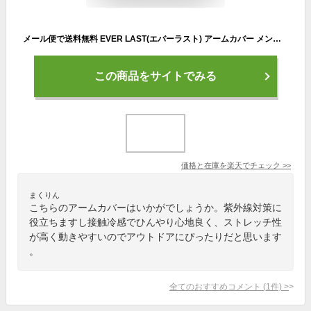
メール便で送料無料 EVER LAST(エバーラスト) アームカバー メンズ 接触冷感 ひんやり ストレッチ ロゴ プリント 日焼け対策 ブラック 紫外線対策 通気性 UV対策 uvカット スポーツ ロングタイプ アウトドア アームカバー アームウォーマー ブランド レディース ワークマン
この商品をサイトでみる
価格と在庫を
楽天
でチェック
>>
まくりん
こちらのアームカバーはいかがでしょうか。紫外線対策に
役立ちますし接触冷感でひんやり心地良く、ストレッチ性
が高く動きやすいのでアウトドアにぴったりだと思います
。
全てのおすすめコメント
(
1
件)
>