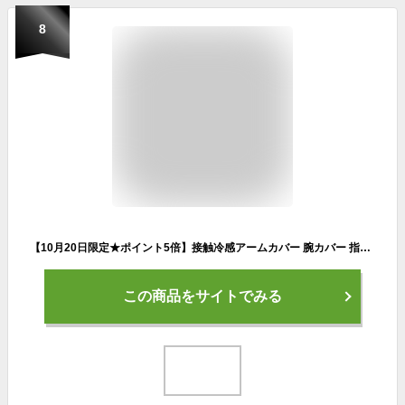
8
【10月20日限定★ポイント5倍】接触冷感アームカバー 腕カバー 指穴つき UVカット SPF50+ 吸汗速乾 日焼け対策 蒸れない 熱中症対策 通気性 メッシュ ユニセックス 男女兼用 メンズ レディース ファッション スポーツ 散歩 BBQ アウトドア かっこいい
この商品をサイトでみる