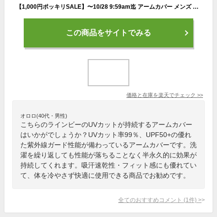
【1,000円ポッキリSALE】〜10/28 9:59am迄 アームカバー メンズ uv 冷感 接触冷感 日焼け対策 日本製 スポーツ ゴルフ 紫外線対策 吸汗速乾 伸縮 アウトドア ドライブ ランニング ゴルフ スポーツ 日よけ ラインビー グラモア FT0055 返品交換可
この商品をサイトでみる
価格と在庫を
楽天
でチェック
>>
オロロ(40代・男性)
こちらのラインビーのUVカットが持続するアームカバー
はいかがでしょうか？UVカット率99％、UPF50+の優れ
た紫外線ガード性能が備わっているアームカバーです。洗
濯を繰り返しても性能が落ちることなく半永久的に効果が
持続してくれます。吸汗速乾性・フィット感にも優れてい
て、体を冷やさず快適に使用できる商品でお勧めです。
全てのおすすめコメント
(
1
件)
>