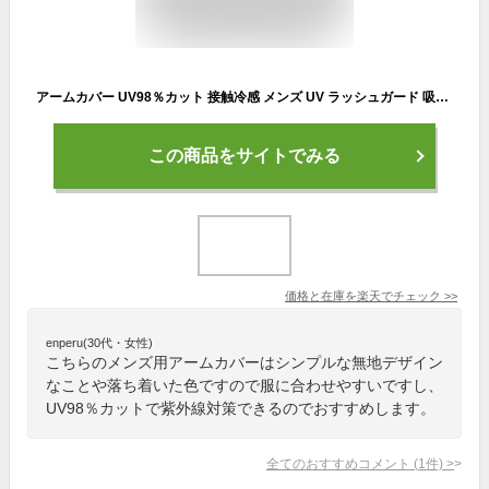
アームカバー UV98％カット 接触冷感 メンズ UV ラッシュガード 吸水速乾 ロング 手袋 夏 水陸両用 日焼け止め UPF50+ 腕カバー アームガード 洗える スポーツ アウトドア 自転車 運転 に
この商品をサイトでみる
価格と在庫を
楽天
でチェック
>>
enperu(30代・女性)
こちらのメンズ用アームカバーはシンプルな無地デザイン
なことや落ち着いた色ですので服に合わせやすいですし、
UV98％カットで紫外線対策できるのでおすすめします。
全てのおすすめコメント
(
1
件)
>