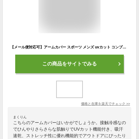
【メール便対応可】アームカバー スポーツ メンズ uvカット コンプレッション BTパワーストレッチ 吸汗速乾 接触冷感 おたふく手袋 JW618 BT冷感 日焼け防止 紫外線対策 作業用 ジョ
この商品をサイトでみる
価格と在庫を
楽天
でチェック
>>
まくりん
こちらのアームカバーはいかがでしょうか。接触冷感なの
でひんやりさらさらな肌触りでUVカット機能付き、吸汗
速乾、ストレッチ性に優れ機能的でアウトドアにぴったり