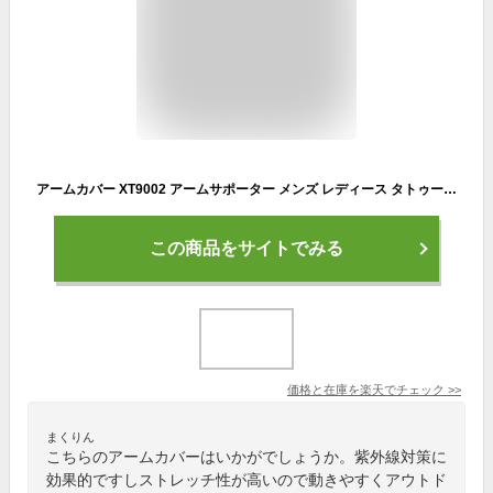
アームカバー XT9002 アームサポーター メンズ レディース タトゥー隠し タトゥー 隠し 刺青隠し 入れ墨隠し 入墨隠し 長袖 ロング スポーツ 日焼け対策 アウトドアブラック 黒 ストレッチ 白 ランニング マラソン
この商品をサイトでみる
価格と在庫を
楽天
でチェック
>>
まくりん
こちらのアームカバーはいかがでしょうか。紫外線対策に
効果的ですしストレッチ性が高いので動きやすくアウトド