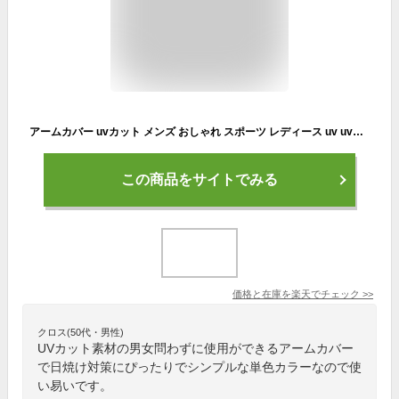
アームカバー uvカット メンズ おしゃれ スポーツ レディース uv uvケア 簡単 紫外線 対策 日焼け 紫外線ケア 冷房 野外 夏 UVアームカバー 日焼け対策 自転車 運転 アウトドア 男女兼用 気化熱 送料無料
この商品をサイトでみる
価格と在庫を
楽天
でチェック
>>
クロス(50代・男性)
UVカット素材の男女問わずに使用ができるアームカバー
で日焼け対策にぴったりでシンプルな単色カラーなので使
い易いです。