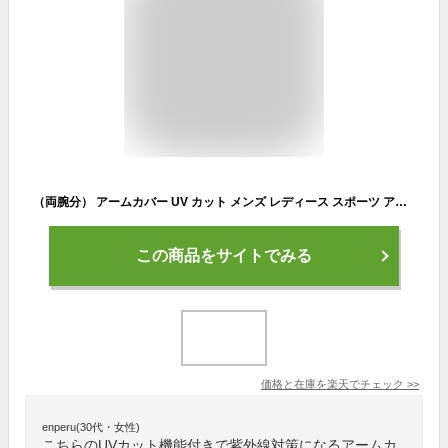
（両腕分） アームカバー UV カット メンズ レディース スポーツ アウトドア 日焼け 対策 防止 吸湿 速乾 冷感
この商品をサイトでみる
価格と在庫を
楽天
でチェック
>>
enperu(30代・女性)
こちらのUVカット機能付きで紫外線対策になるアームカ