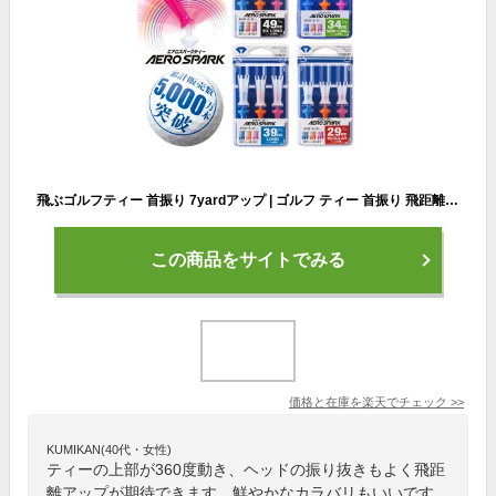
飛ぶゴルフティー 首振り 7yardアップ | ゴルフ ティー 首振り 飛距離 振り抜き 飛ぶ 人気 折れない なくならない 紫外線 UV プレゼント ダイヤゴルフ エキストラロング ロング セミロング レギュラー カラー | エアロスパークティー
この商品をサイトでみる
価格と在庫を
楽天
でチェック
>>
KUMIKAN(40代・女性)
ティーの上部が360度動き、ヘッドの振り抜きもよく飛距
離アップが期待できます。鮮やかなカラバリもいいです