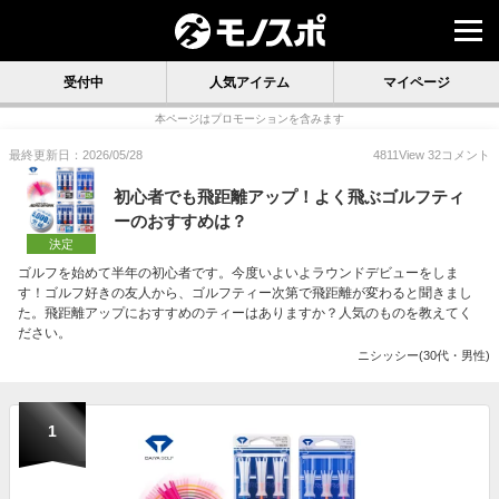
受付中
人気アイテム
マイページ
本ページはプロモーションを含みます
最終更新日：2026/05/28
4811
View
32
コメント
初心者でも飛距離アップ！よく飛ぶゴルフティ
ーのおすすめは？
決定
ゴルフを始めて半年の初心者です。今度いよいよラウンドデビューをしま
す！ゴルフ好きの友人から、ゴルフティー次第で飛距離が変わると聞きまし
た。飛距離アップにおすすめのティーはありますか？人気のものを教えてく
ださい。
ニシッシー(30代・男性)
1