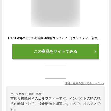
UT＆FW専用モデルの首振り機能ゴルフティー | ゴルフ ティー 首振り 飛距離 振り抜き 飛ぶ 人気 折れない なくならない 紫外線 UV プレゼント ダイヤゴルフ UT FW ユーティリティー フェアウェイウッド カラー | エアロスパークティーUT＆FW TE-721
この商品をサイトでみる
価格と在庫を
楽天
でチェック
>>
ケーマサカズ(60代・男性)
首振り機能付きのゴルフティーです。インパクトの時の抵
抗が軽減されて、飛距離向上間違いないので、オススメで
す。