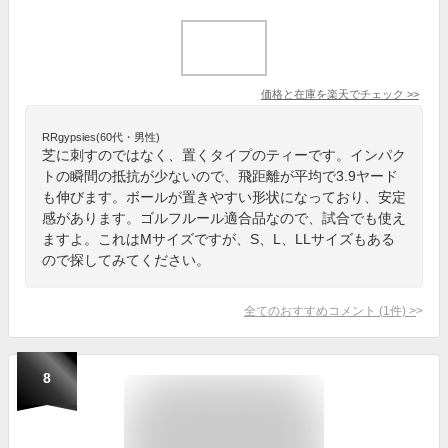
価格と在庫を
楽天
でチェック
>>
RRgypsies(60代・男性)
芝に刺すのではなく、置くタイプのティーです。インパク
トの瞬間の抵抗が少ないので、飛距離が平均で3.9ヤード
も伸びます。ボールが置きやすい形状になっており、安定
感があります。ゴルフルール適合品なので、試合でも使え
ますよ。これはMサイズですが、S、L、LLサイズもある
ので探してみてください。
全てのおすすめコメント
(
1
件)
>
8