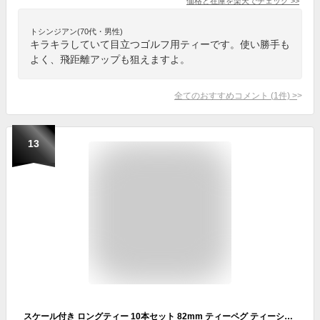
価格と在庫を
楽天
でチェック
>>
トシンジアン(70代・男性)
キラキラしていて目立つゴルフ用ティーです。使い勝手も
よく、飛距離アップも狙えますよ。
全てのおすすめコメント
(
1
件)
>
13
スケール付き ロングティー 10本セット 82mm ティーペグ ティーショット 安定 ウッド専用 リング付き 目盛り 5mm間隔 摩擦抵抗を軽減 乗せやすい ゴルフティー ゴルフ練習器具 トレーニング器具 ゴルフ用品 練習用品 練習器具 ゴルフ用品 飛距離アップ