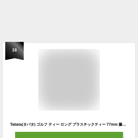
16
Tabata(タバタ) ゴルフ ティー ロング プラスチックティー 77mm 藤田プロ使用 リフトティースリム77 8本入 イエロー GV1408 Y