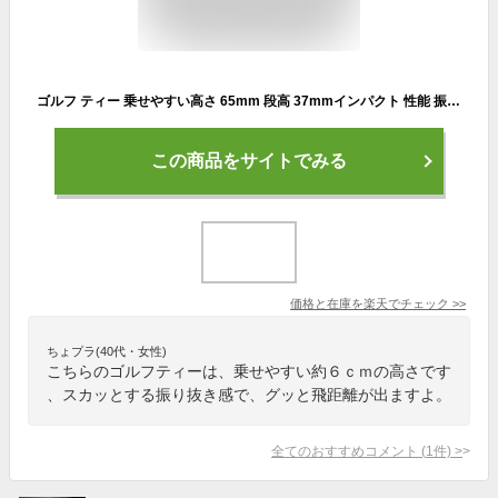
ゴルフ ティー 乗せやすい高さ 65mm 段高 37mmインパクト 性能 振り抜き感 飛距離アップラウンド用品 ゴルフ用品スペシャル マジックティー ロング ブルーライト(LITE)T-93
この商品をサイトでみる
価格と在庫を
楽天
でチェック
>>
ちょプラ(40代・女性)
こちらのゴルフティーは、乗せやすい約６ｃｍの高さです
、スカッとする振り抜き感で、グッと飛距離が出ますよ。
全てのおすすめコメント
(
1
件)
>