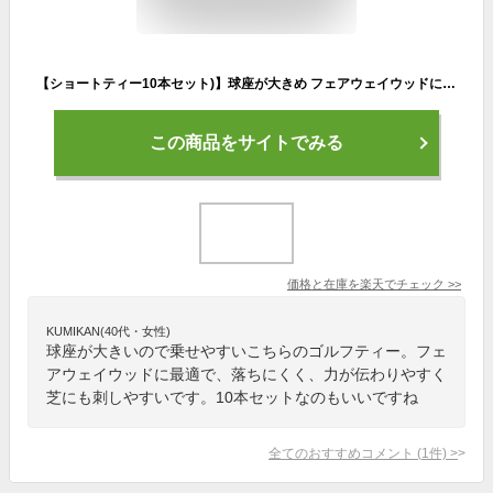
【ショートティー10本セット)】球座が大きめ フェアウェイウッドに最適 ゴルフ ティー 練習 イメトレ お父さん お母さん ゴルフ 祖父母 祝 誕生日 ゴルフ 用 ティー ボールが乗せやすい ■ウッド専用【送料無料】
この商品をサイトでみる
価格と在庫を
楽天
でチェック
>>
KUMIKAN(40代・女性)
球座が大きいので乗せやすいこちらのゴルフティー。フェ
アウェイウッドに最適で、落ちにくく、力が伝わりやすく
芝にも刺しやすいです。10本セットなのもいいですね
全てのおすすめコメント
(
1
件)
>