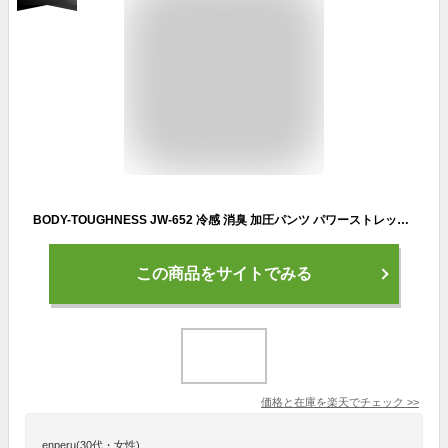
BODY-TOUGHNESS JW-652 冷感 消臭 加圧パンツ パワーストレッチ パンツ ボディタフネス おたふく手袋 ストレッチ 吸汗 速乾 紫外線軽減 接触冷感 スポーツインナー トレーニング ランニング ロードバイク クロスバイク 女性 レディース 自転車 ゴルフ 母の日 シューズクラブC
この商品をサイトでみる
価格と在庫を
楽天
でチェック
>>
enperu(30代・女性)