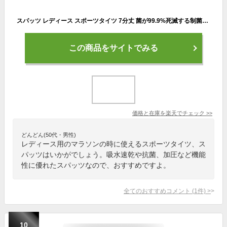
スパッツ レディース スポーツタイツ 7分丈 菌が99.9%死滅する制菌性能で臭わない レギンス タイツ メンズ レディース 着圧 加圧 スポーツウェア トレーニングウェア ランニングウェア ランニング トレーニング スポーツ アウトドア 服 ラドウェザー 送料無料
この商品をサイトでみる
価格と在庫を
楽天
でチェック
>>
どんどん(50代・男性)
レディース用のマラソンの時に使えるスポーツタイツ、ス
パッツはいかがでしょう。吸水速乾や抗菌、加圧など機能
性に優れたスパッツなので、おすすめですよ。
全てのおすすめコメント
(
1
件)
>
10