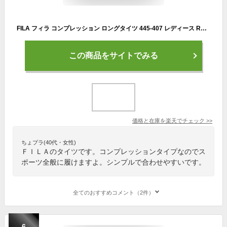
FILA フィラ コンプレッション ロングタイツ 445-407 レディース RUNNING FITNESS ランニング ウォーキング 部活 レイヤード レギンス
この商品をサイトでみる
価格と在庫を
楽天
でチェック
>>
ちょプラ(40代・女性)
ＦＩＬＡのタイツです。コンプレッションタイプなのでス
ポーツ全般に履けますよ。シンプルで合わせやすいです。
全てのおすすめコメント（2件）
6