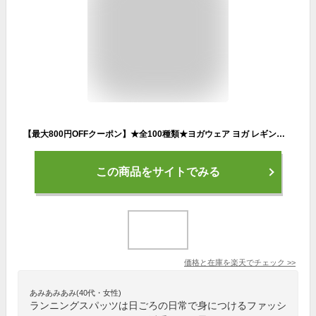
【最大800円OFFクーポン】★全100種類★ヨガウェア ヨガ レギンス ヨガパンツ ウエア スポーツレギンス 七分丈 水陸両用 水着 フィットネス 大きいサイズ スポーツウェア かわいい レディース スポーツスパッツ スポーツタイツ おしゃれ 冬 夏用
この商品をサイトでみる
価格と在庫を
楽天
でチェック
>>
あみあみあみ(40代・女性)
ランニングスパッツは日ごろの日常で身につけるファッシ