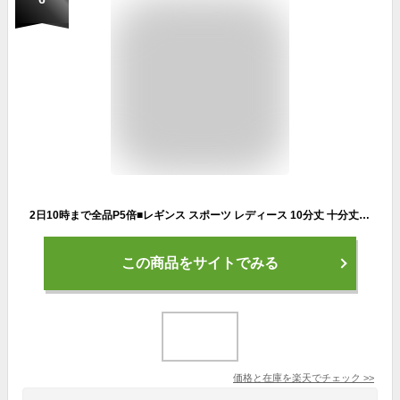
2日10時まで全品P5倍■レギンス スポーツ レディース 10分丈 十分丈 12分丈 日本製 インナー 接触冷感 吸汗速乾 ドライ UVカット 大きいサイズ スパッツ LL 3L 4L フィットネス スポーツウェア トレーニング ジム ヨガ ウォーキング ランニング ロング 夏 高身長 *2 *y3-2t
この商品をサイトでみる
価格と在庫を
楽天
でチェック
>>