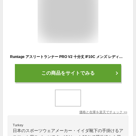
Runtage アスリートランナー PRO V2 十分丈 IF10C メンズ レディース ジュニア クール 通気性 アンダーウェア 加圧 段階着圧 UVカット 接触冷感 吸湿 吸汗 速乾 テーピングサポート 日本製 スポーツタイツ 登山 ランニングタイツ 10分丈 着圧タイツ レギンス スパッツ
この商品をサイトでみる
価格と在庫を
楽天
でチェック
>>
Turkey
日本のスポーツウェアメーカー・イイダ靴下の手掛けるア