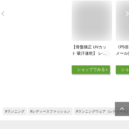
【骨盤矯正 UVカッ
《P5
ト 吸汗速乾】 レデ
メール
ィース 骨盤サポート
本製】R
ランニングタイツ ロ
リート
ショップでみる
ショ
ング 段階着圧 美脚
V2 
ランニングウェア 女
ランニ
性 ランニング マラ
分丈 
ソン ジョギング イ
ン メ
ンナー コンプレッシ
ス S-
ョン タイツ レギン
イツ 
ス スパッツ 防臭 ダ
ッツ 
ランニング
レディースファッション
ランニングウェア（レディース
イエット parppy パ
ランニ
ーピー あす楽
グ(代引