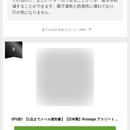
減することができます。吸汗速乾と防臭性に優れており、
汗が気になりません。
全てのおすすめコメント（4件）
2
《P5倍》【1点までメール便対象】【日本製】Runtage アスリートランナーPRO V2 スポーツタイツ ランニングタイツ 10分丈 コンプレッション メンズ/レディース S-3L 着圧 着圧タイツ レギンス スパッツ 加圧 マラソン ランニング ジョギング(代引不可)[M便 1/1]