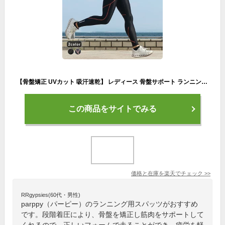
【骨盤矯正 UVカット 吸汗速乾】 レディース 骨盤サポート ランニングタイツ ロング 段階着圧 美脚 ランニングウェア 女性 ランニング マラソン ジョギング インナー コンプレッション タイツ レギンス スパッツ 防臭 ダイエット parppy パーピー あす楽
この商品をサイトでみる
価格と在庫を
楽天
でチェック
>>
RRgypsies(60代・男性)
parppy（パーピー）のランニング用スパッツがおすすめ
です。段階着圧により、骨盤を矯正し筋肉をサポートして
くれるので、正しいフォームで走ることができ、疲労を軽