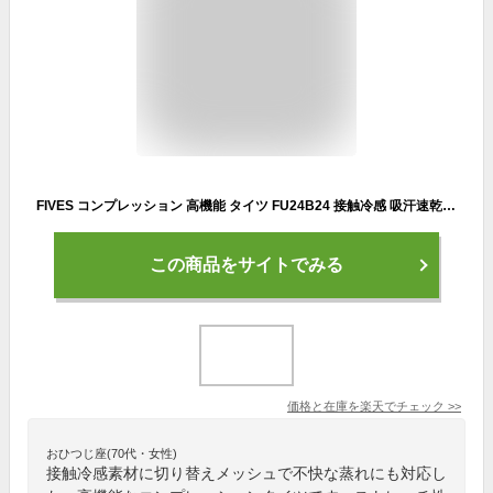
FIVES コンプレッション 高機能 タイツ FU24B24 接触冷感 吸汗速乾 UVカット 消臭 ストレッチ 涼しい着用感で夏の作業に最適 春夏用 オールシーズン 作業用 アンダーウエア インナー メンズ レディース スポーツ ランニング おしゃれ 涼しい スパッツ ズボン ボトムス
この商品をサイトでみる
価格と在庫を
楽天
でチェック
>>
おひつじ座(70代・女性)
接触冷感素材に切り替えメッシュで不快な蒸れにも対応し