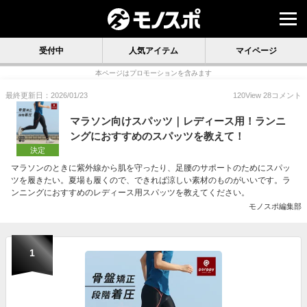
受付中
人気アイテム
マイページ
本ページはプロモーションを含みます
最終更新日：2026/01/23
120
View
28
コメント
マラソン向けスパッツ｜レディース用！ランニ
ングにおすすめのスパッツを教えて！
決定
マラソンのときに紫外線から肌を守ったり、足腰のサポートのためにスパッ
ツを履きたい。夏場も履くので、できれば涼しい素材のものがいいです。ラ
ンニングにおすすめのレディース用スパッツを教えてください。
モノスポ編集部
1