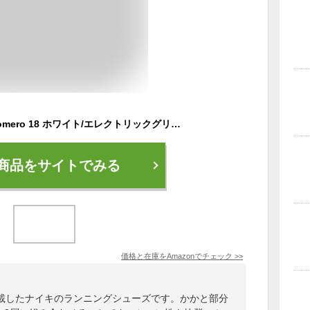
[ナイキ] ボメロ 18 Vomero 18 ホワイト/エレクトリックグリーン/ボルト/ブラック HM6803-100 27.0cm
商品をサイトでみる
価格と在庫を
Amazon
でチェック
>>
載したナイキのランニングシューズです。かかと部分