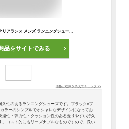
☆アンダーアーマー クリアランス メンズ ランニングシューズ スニーカー 靴 ランシュー UA インフィニット エリート HOVR ホバー プラス 持久力 フィット感 クッション性 快適性 弾力性 耐久性 D相当 ランニング マラソン ジョギング UNDER ARMOUR 3027189
商品をサイトでみる
価格と在庫を
楽天
でチェック
>>
耐久性のあるランニングシューズです。ブラックxブ
ックカラーのシンプルでオシャレなデザインになってお
快適性・弾力性・クッション性のある走りやすい持久
す。コスト的にもリーズナブルなものですので、良い