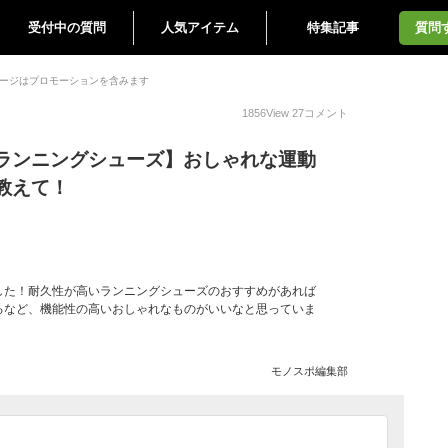
受付中の質問
人気アイテム
特集記事
質問
ージはプロモーションを含みます
1856
View
27
コメント
ランニングシューズ】おしゃれな運動
教えて！
した！耐久性が高いランニングシューズのおすすめがあれば
るなど、機能性の高いおしゃれなものがいいなと思っていま
モノスポ編集部