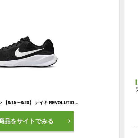
最大10％OFFクーポン 【8/15〜8/20】 ナイキ REVOLUTION 7 レボリューション 7 FB2207-001 メンズ 陸上/ランニング ランニングシューズ : ブラック×ホワイト NIKE imbkk
商品をサイトでみる