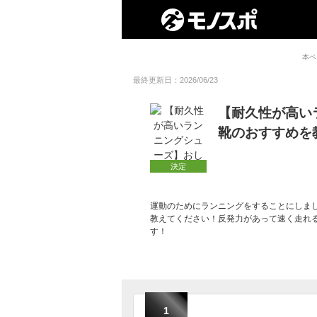
本ペ
最終更新日：2026/06/23
【耐久性が高い
靴のおすすめを
決定
運動のためにランニングをすることにしま
教えてください！反発力があって速く走れ
す！
1