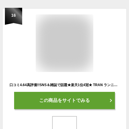
16
口コミ4.64高評価!!SNS＆雑誌で話題★楽天1位4冠★ TRAN ランニング ポーチ スマホ【日本代表選手愛用】ウエストポーチ ランニングベルト ウエストポーチ ペットボトル 揺れない マジックテープ 大容量 ランニングバッグ スマホ 防水 収納 iPhone ジョギング ポーチ マラソン
この商品をサイトでみる