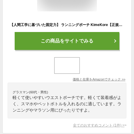
【人間工学に基づいた固定力】 ランニングポーチ KimeKore【正規品】 ウエストポーチ ウォーキング ペットボトル スマホ 軽量 登山 釣り レディース メンズ 日本ブランド
この商品をサイトでみる
価格と在庫を
Amazon
でチェック
>>
グラスマン(60代・男性)
軽くて使いやすいウエストポーチです。軽くて装着感がよ
く、スマホやペットボトルを入れるのに適しています。ラ
ンニングやマラソン用にぴったりですよ。
全てのおすすめコメント
(
1
件)
>