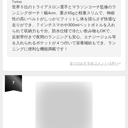
Turkey
世界５位のトライアスロン選手とマラソンコーチ監修のラ
ンニングポーチ！幅4cm、重さ65gと軽量スリムで、伸縮
性の高いベルトがしっかりフィットし体を揺らさず快適な
走りができ、７インチスマホや300mlペットボトルを入れ
られて収納力も十分。防水仕様で冷たい飲み物もOKで、
反射帯付きで夜間のランニングも安心。エナジージェル等
を入れられるポケットが４つ付いて栄養補給もでき、ラン
ニングに便利な機能満載です！
全てのおすすめコメント
(
1
件)
>
7