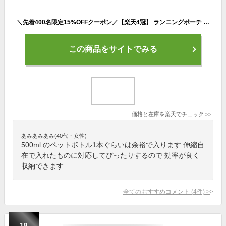
＼先着400名限定15%OFFクーポン／【楽天4冠】 ランニングポーチ ウエストポーチ 軽量モデル 揺れない ランニングバッグ ジョギングポーチ 防水 スマホ ペットボトル ボトルポーチ メンズ レディース ランニングベルト 散歩 iPhone ウォーキング マラソン スポーツ
この商品をサイトでみる
価格と在庫を
楽天
でチェック
>>
あみあみあみ(40代・女性)
500ml のペットボトル1本ぐらいは余裕で入ります 伸縮自
在で入れたものに対応してぴったりするので 効率が良く
収納できます
全てのおすすめコメント
(
4
件)
>
18