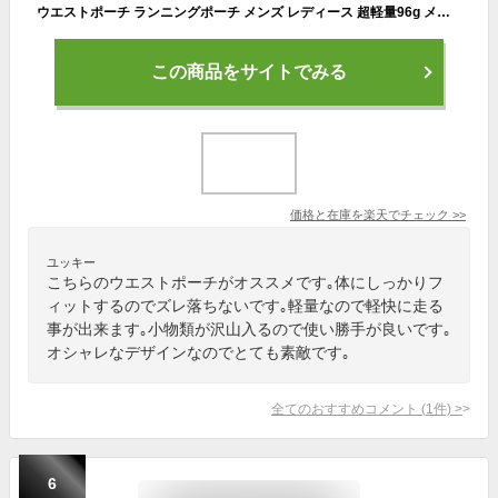
ウエストポーチ ランニングポーチ メンズ レディース 超軽量96g メッシュで蒸れない ペットボトル 熱中症対策 アウトドア 旅行 キャンプ 登山 ジョギング ランニング マラソン ゴルフ 釣り バイク 自転車 トラベル スマホ ウエストバッグ LAD WEATHER ラドウェザー
この商品をサイトでみる
価格と在庫を
楽天
でチェック
>>
ユッキー
こちらのウエストポーチがオススメです｡体にしっかりフ
ィットするのでズレ落ちないです｡軽量なので軽快に走る
事が出来ます｡小物類が沢山入るので使い勝手が良いです｡
オシャレなデザインなのでとても素敵です｡
全てのおすすめコメント
(
1
件)
>
6