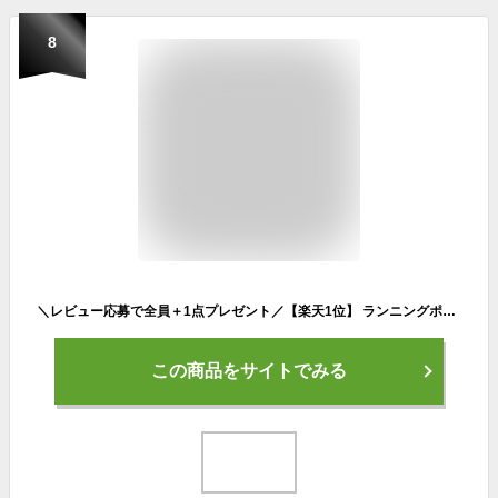
8
＼レビュー応募で全員＋1点プレゼント／【楽天1位】 ランニングポーチ ウエストポーチ 揺れない ランニングバッグ ジョギングポーチ 防水 ボトルポーチ ペットボトル メンズ レディース ショルダーバッグ スマホ iPhone ボディバッグ スポーツ ウォーキング マラソン 大会
この商品をサイトでみる