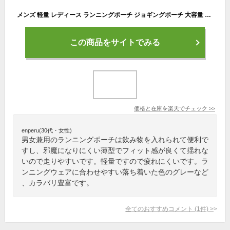
メンズ 軽量 レディース ランニングポーチ ジョギングポーチ 大容量 薄型 スマホ ランニング ウエストポーチ ドリンクホルダー ランニングバッグ ウォーキングバッグ ペットボトル ペットボトル 防水 揺れない 登山 アウトドア スポーツ ペットボトル
この商品をサイトでみる
価格と在庫を
楽天
でチェック
>>
enperu(30代・女性)
男女兼用のランニングポーチは飲み物を入れられて便利で
すし、邪魔になりにくい薄型でフィット感が良くて揺れな
いので走りやすいです。軽量ですので疲れにくいです。ラ
ンニングウェアに合わせやすい落ち着いた色のグレーなど
、カラバリ豊富です。
全てのおすすめコメント
(
1
件)
>