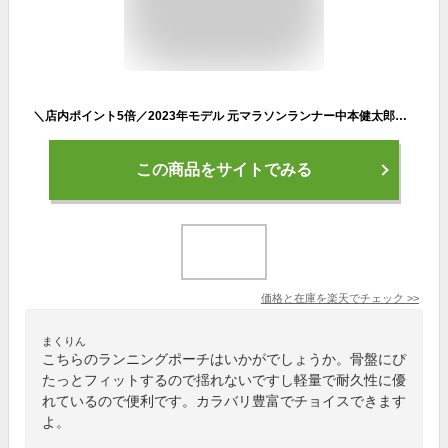
＼店内ポイント5倍／2023年モデル 元マラソンランナー中本健太郎さん愛用 PITAT PRO ランニングポーチ 揺れない 耐熱シート 保温 給水ポケット ウエストバック ジョギング ボトルポーチ ランニング ポーチ ウエストポーチ 防水 洗濯可
この商品をサイトでみる
価格と在庫を
楽天
でチェック
>>
まくりん
こちらのランニングポーチはいかがでしょうか。骨盤にぴ
たっとフィットするので揺れないですし軽量で耐久性に優
れているので便利です。カラバリ豊富でチョイスできます
よ。