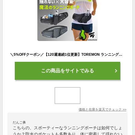
＼5%OFFクーポン／【120週連続1位更新】TOREMON ランニングポーチ ウエストポーチ 揺れない ランニングバッグ ジョギングポーチ 防水 ボトルポーチ ペットボトル 斜め掛け メンズ レディース スマホ iPhone ボディバッグ スポーツ ウォーキング マラソン 軽量
この商品をサイトでみる
価格と在庫を
楽天
でチェック
>>
だんご鼻
こちらの、スポーティーなランニングポーチは如何でしょ
うか？防水のポケットも多数あり、体に密着して揺れない