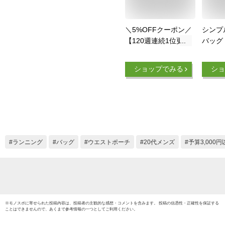
＼5%OFFクーポン／
シンプ
【120週連続1位更
バッグ
新】TOREMON ラン
水ボト
ニングポーチ ウエス
き ウ
ショップでみる
ショ
トポーチ 揺れない
軽量モ
ランニングバッグ ジ
モデル
ョギングポーチ 防水
トルポ
ボトルポーチ ペット
グポー
ボトル 斜め掛け メ
ーチ 
ンズ レディース ス
マホ iPhone ボディ
ランニング
バッグ
ウエストポーチ
20代メンズ
予算3,000円
バッグ スポーツ ウ
ォーキング マラソン
軽量
※
モノスポ
に寄せられた投稿内容は、投稿者の主観的な感想・コメントを含みます。 投稿の信憑性・正確性を保証する
ことはできませんので、あくまで参考情報の一つとしてご利用ください。