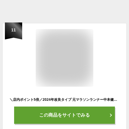
11
＼店内ポイント5倍／2024年改良タイプ 元マラソンランナー中本健太郎さん愛用 PITAT PRO ランニングポーチ 揺れない 保冷機能 耐熱シート 給水ポケット ウエストバック ジョギング ボトルポーチ ランニング ポーチ ウエストポーチ 防水 洗濯可
この商品をサイトでみる