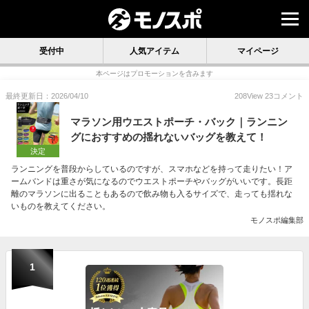
受付中
人気アイテム
マイページ
本ページはプロモーションを含みます
最終更新日：2026/04/10
208
View
23
コメント
マラソン用ウエストポーチ・バック｜ランニン
グにおすすめの揺れないバッグを教えて！
決定
ランニングを普段からしているのですが、スマホなどを持って走りたい！ア
ームバンドは重さが気になるのでウエストポーチやバッグがいいです。長距
離のマラソンに出ることもあるので飲み物も入るサイズで、走っても揺れな
いものを教えてください。
モノスポ編集部
1