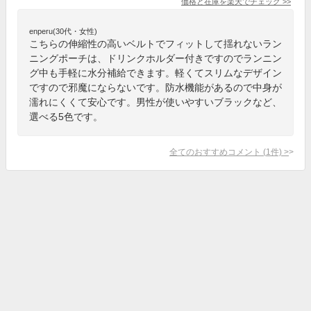
価格と在庫を
楽天
でチェック
>>
enperu(30代・女性)
こちらの伸縮性の高いベルトでフィットして揺れないラン
ニングポーチは、ドリンクホルダー付きですのでランニン
グ中も手軽に水分補給できます。軽くてスリムなデザイン
ですので邪魔にならないです。防水機能があるので中身が
濡れにくくて安心です。男性が使いやすいブラックなど、
選べる5色です。
全てのおすすめコメント
(
1
件)
>