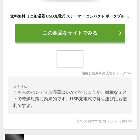
送料無料 ミニ加湿器 USB充電式 スチーマー コンパクト ポータブル 加湿器 携帯用 持ち運び 卓上 光る 保湿 ミスト 潤う かわいい おしゃれ オフィス 卓上 ハンディ サイズ
この商品をサイトでみる
価格と在庫を
楽天
でチェック
>>
まくりん
こちらのハンディ加湿器はいかがでしょうか。微細なミス
トで乾燥対策に効果的です。USB充電式で持ち運びにも便
利ですよ。
全てのおすすめコメント
(
1
件)
>