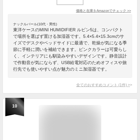
価格と在庫を
Amazon
でチェック
>>
ナックルバール(10代・男性)
東洋ケースのMINI HUMIDIFIER ルビン5は、コンパクト
で場所を選ばず置ける加湿器です。5.4×5.4×15.3cmのサ
イズでデスクやベッドサイドに最適で、乾燥が気になる季
節に手軽に潤いを補給できます。ピンクカラーは可愛らし
く、インテリアにも馴染みやすいデザインです。静音設計
で作動音が気にならず、USB給電対応のためオフィスや旅
行先でも使いやすい点が魅力のミニ加湿器です。
全てのおすすめコメント
(
1
件)
>
10