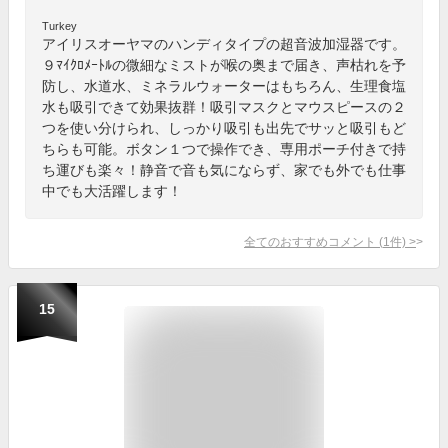
Turkey
アイリスオーヤマのハンディタイプの超音波加湿器です。
９ﾏｲｸﾛﾒｰﾄﾙの微細なミストが喉の奥まで届き、声枯れを予
防し、水道水、ミネラルウォーターはもちろん、生理食塩
水も吸引できて効果抜群！吸引マスクとマウスピースの２
つを使い分けられ、しっかり吸引も出先でサッと吸引もど
ちらも可能。ボタン１つで操作でき、専用ポーチ付きで持
ち運びも楽々！静音で音も気にならず、家でも外でも仕事
中でも大活躍します！
全てのおすすめコメント
(
1
件)
>
15