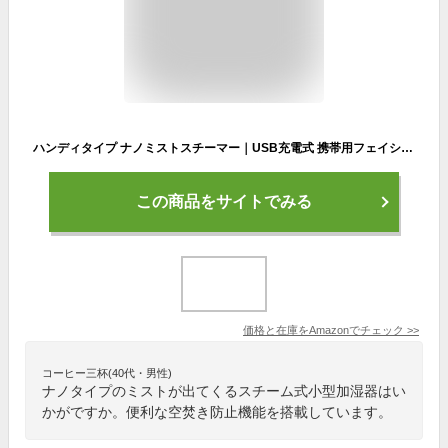
ハンディタイプ ナノミストスチーマー｜USB充電式 携帯用フェイシャル加湿器｜保湿・毛穴ケア・潤い対策｜ミスト量調整可能 スキンケア専用｜乾燥対策 ミニサイズ蒸気スプレー｜SPA感覚 美容補水ツール
この商品をサイトでみる
価格と在庫を
Amazon
でチェック
>>
コーヒー三杯(40代・男性)
ナノタイプのミストが出てくるスチーム式小型加湿器はい
かがですか。便利な空焚き防止機能を搭載しています。