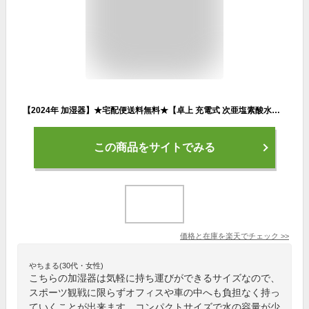
【2024年 加湿器】★宅配便送料無料★【卓上 充電式 次亜塩素酸水対応 スティック ペットボトル グラス コップ オフィス USB 卓上加湿器 コードレス ベッドサイド ポータブル オフィス 小型 コンパクト おしゃれ 一人暮らし】3WAY ハンディサイズ ポータブル加湿器 BP2
この商品をサイトでみる
価格と在庫を
楽天
でチェック
>>
やちまる(30代・女性)
こちらの加湿器は気軽に持ち運びができるサイズなので、
スポーツ観戦に限らずオフィスや車の中へも負担なく持っ
ていくことが出来ます。コンパクトサイズで水の容量が少