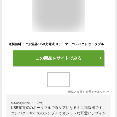
送料無料 ミニ加湿器 USB充電式 スチーマー コンパクト ポータブル 加湿器 携帯用 持ち運び 卓上 光る 保湿 ミスト 潤う かわいい おしゃれ オフィス 卓上 ハンディ サイズ
この商品をサイトでみる
価格と在庫を
楽天
でチェック
>>
aualone(80代以上・男性)
USB充電式のポータブルで喉ケアになるミニ加湿器です。
コンパクトサイズのシンプルでオシャレな可愛いデザイン