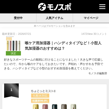
受付中
人気アイテム
マイページ
本ページはプロモーションを含みます
最終更新日：2026/07/21
1472
View
30
コメント
喉ケア用加湿器｜ハンディタイプなど！小型人
気加湿器のおすすめは？
決定
好きなスポーツチームの観戦に行けることになりました！大きな声で応援し
たいので、今から喉のケアをしておきたいです。声枯れ・声かすれを予防で
きる、ハンディタイプなど小型のおすすめ加湿器を教えてください。
モノスポ編集部
1