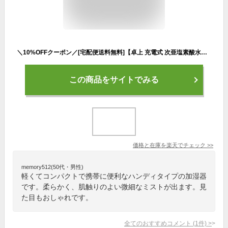
＼10%OFFクーポン／[宅配便送料無料]【卓上 充電式 次亜塩素酸水対応 スティック ペットボトル グラス コップ オフィス USB 卓上加湿器 コードレス ベッドサイド ポータブル オフィス 小型 コンパクト おしゃれ 一人暮らし】3WAY ハンディサイズ ポータブル加湿器 BP2
この商品をサイトでみる
価格と在庫を
楽天
でチェック
>>
memory512(50代・男性)
軽くてコンパクトで携帯に便利なハンディタイプの加湿器
です。柔らかく、肌触りのよい微細なミストが出ます。見
た目もおしゃれです。
全てのおすすめコメント
(
1
件)
>