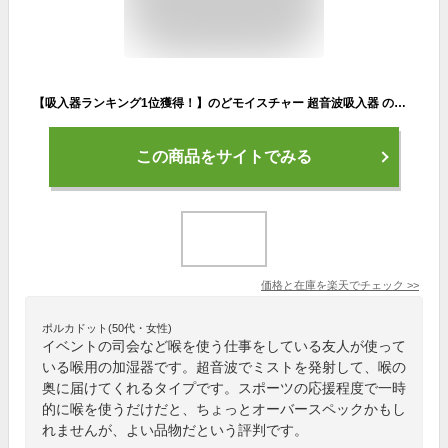
【吸入器ランキング1位獲得！】のどモイスチャー 超音波吸入器 のどケア のどの不快感 風邪対策 インフルエンザ対策 ウイルス対策 携帯型吸入器 のどのイガイガ対 超音波ミスト噴霧 吸入器
この商品をサイトでみる
価格と在庫を
楽天
でチェック
>>
ポルカドット(50代・女性)
イベントの司会など喉を使う仕事をしている友人が使って
いる喉用の加湿器です。超音波でミストを発射して、喉の
奥に届けてくれるタイプです。スポーツの応援程度で一時
的に喉を使うだけだと、ちょっとオーバースペックかもし
れませんが、よい品物だという評判です。