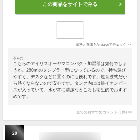
この商品をサイトでみる
価格と在庫を
Amazon
でチェック
>>
さんた
こちらのアイリスオーヤマコンパクト加湿器は如何でしょ
うか。280mlのタンブラー型になっているので、持ち運び
やすく、デスクなどに置くのにも便利です。超音波式だか
ら熱くならないので安心です。タンク内には銀イオンビー
ズが入っていて、水が常に清潔なところも衛生的でおすす
めです。
全てのおすすめコメント
(
1
件)
>
20