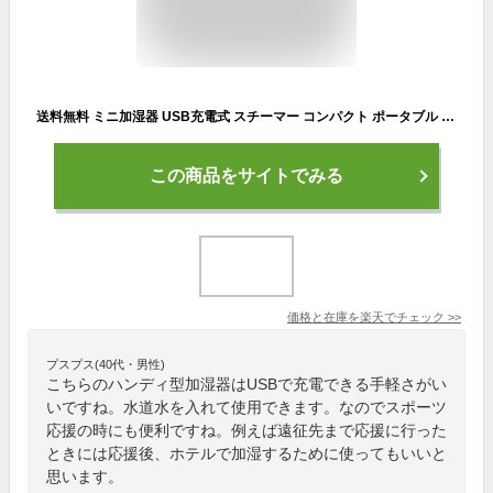
送料無料 ミニ加湿器 USB充電式 スチーマー コンパクト ポータブル 加湿器 携帯用 持ち運び 卓上 光る 保湿 ミスト 潤う かわいい おしゃれ オフィス 卓上 ハンディ サイズ
この商品をサイトでみる
価格と在庫を
楽天
でチェック
>>
プスプス(40代・男性)
こちらのハンディ型加湿器はUSBで充電できる手軽さがい
いですね。水道水を入れて使用できます。なのでスポーツ
応援の時にも便利ですね。例えば遠征先まで応援に行った
ときには応援後、ホテルで加湿するために使ってもいいと
思います。