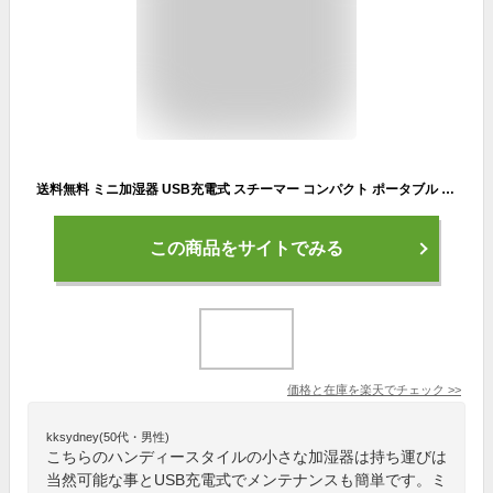
送料無料 ミニ加湿器 USB充電式 スチーマー コンパクト ポータブル 加湿器 携帯用 持ち運び 卓上 光る 保湿 ミスト 潤う かわいい おしゃれ オフィス 卓上 ハンディ サイズ
この商品をサイトでみる
価格と在庫を
楽天
でチェック
>>
kksydney(50代・男性)
こちらのハンディースタイルの小さな加湿器は持ち運びは
当然可能な事とUSB充電式でメンテナンスも簡単です。ミ