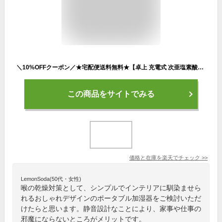
＼10%OFFクーポン／★宅配便送料無料★【卓上 充電式 次亜塩素酸水対応 スティック ペットボトル グラス コップ オフィス USB 卓上加湿器 コードレス ベッドサイド ポータブル オフィス 小型 コンパクト おしゃれ 一人暮らし】3WAY ハンディサイズ ポータブル加湿器 BP2
この商品をサイトでみる
価格と在庫を
楽天
でチェック
>>
LemonSoda(50代・女性)
喉の乾燥対策として、シンプルでインテリアに馴染ませら
れるおしゃれデザインのポータブル加湿器をご検討いただ
けたらと思います。静音設計なことにより、家事や仕事の
邪魔にならないところがメリットです。