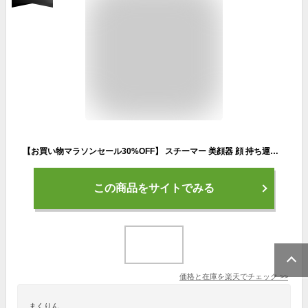
【お買い物マラソンセール30%OFF】 スチーマー 美顔器 顔 持ち運び ハンディ スチーマー ハンディ 加湿器【美ルル モイスミスト】ハンディミストスチーマー マスク荒れ 美肌 スキンケア 毛穴ケア 乾燥予防 化粧水 加湿 保湿 保水 充電式
この商品をサイトでみる
価格と在庫を
楽天
でチェック
>>
まくりん