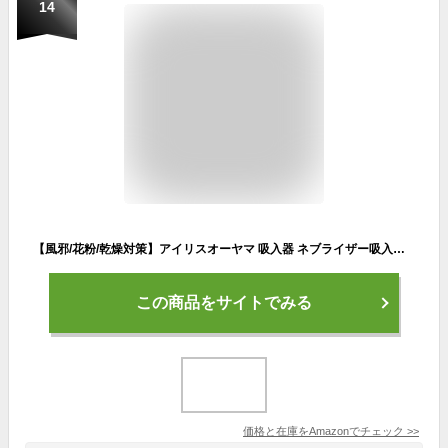
14
【風邪/花粉/乾燥対策】アイリスオーヤマ 吸入器 ネブライザー吸入器 ポケット超音波式吸入器 ハンディ吸入器 ネブライザー 喘息 喉ケア 携帯用 家庭用 PK-101WH
この商品をサイトでみる
価格と在庫を
Amazon
でチェック
>>