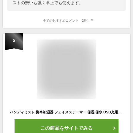
ストの勢いも強く卓上でも使えます。
全てのおすすめコメント（2件）
5
ハンディミスト 携帯加湿器 フェイススチーマー 保湿 保水 USB充電式 コードレス コンパクト 小型 静音 空焚き防止 加湿器 美顔器 化粧水 ナノ 微粒子 美容 乾燥対策 寝室 リビング オフィス アウトドア TP98
この商品をサイトでみる