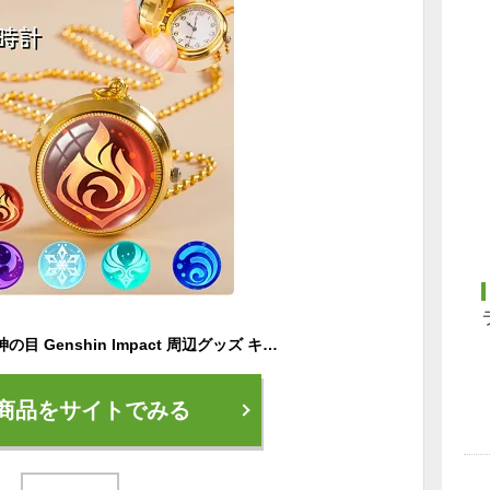
原神神の目時計原神 神の目 Genshin Impact 周辺グッズ キーホルダー 夜光 コスプレ こすぷれ コスプレグッズ グッズ プレゼント ギフト 送料無料プレゼント
商品をサイトでみる