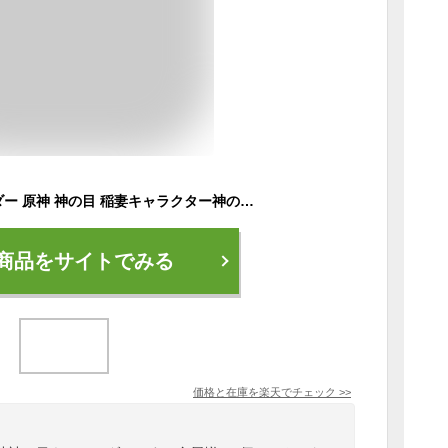
原神神の目キーホルダー 原神 神の目 稲妻キャラクター神の目Genshin Impact 周辺グッズ キーホルダー 夜光 コスプレ こすぷれ コスプレグッズ グッズ 全属性揃い セット販売 プレゼント ギフト 送料無料
商品をサイトでみる
価格と在庫を
楽天
でチェック
>>