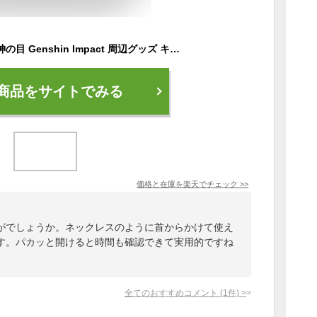
原神神の目時計原神 神の目 Genshin Impact 周辺グッズ キーホルダー 夜光 コスプレ こすぷれ コスプレグッズ グッズ プレゼント ギフト 送料無料プレゼント
商品をサイトでみる
価格と在庫を
楽天
でチェック
>>
がでしょうか。ネックレスのように首からかけて使え
す。パカッと開けると時間も確認できて実用的ですね
全てのおすすめコメント
(
1
件)
>