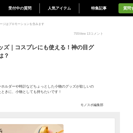
受付中の質問
人気アイテム
特集記事
質問
ージはプロモーションを含みます
755
View
13
コメント
ッズ｜コスプレにも使える！神の目グ
は？
ーホルダーや時計などちょっとした小物のグッズが欲しいの
たときに、小物としても持ちたいです！
モノスポ編集部