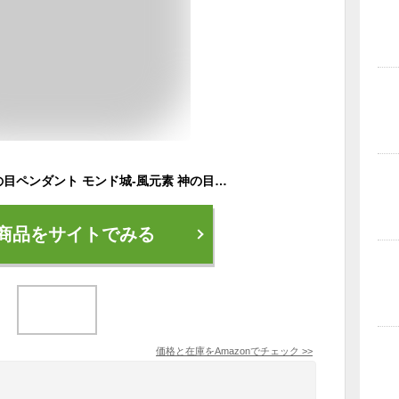
原神（げんしん）神の目ペンダント モンド城-風元素 神の目チャーム ゲーム周辺 Genshin Impact 公式グッズ
商品をサイトでみる
価格と在庫を
Amazon
でチェック
>>