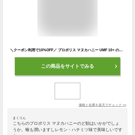
＼クーポン利用で10%OFF／ プロポリス マヌカハニー UMF 10+ のど飴 レモン・ハチミツ味 40粒 コンビタ[まとめ買い割引：楽天クーポン][ニュージーランド キャンディ ロゼンジ ドロップ] 個包装 携帯用 喉ケアー 贈答品 贈り物 ギフト プチギフト 御礼
この商品をサイトでみる
価格と在庫を
楽天
でチェック
>>
まくりん
こちらのプロポリス マヌカハニーのど飴はいかがでしょ
うか。喉も潤いますしレモン・ハチミツ味で美味しいです