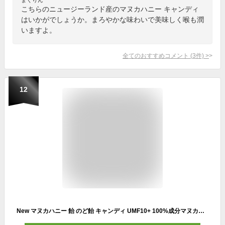
こちらのニュージーランド産のマヌカハニー キャンディ
はいかがでしょうか。まろやかな味わいで美味しく喉も潤
いますよ。
全てのおすすめコメント
(
3
件)
>
12
New マヌカハニー 飴 のど飴 キャンディ UMF10+ 100%成分マヌカハニー 自然食 のど飴 お試し企画 新規お客様限定 送料無料 1,000円ポッキリ ネコポス便 マヌカハニー マヌカ のどあめ 飴 あめ のど飴 ドロップ 固形はちみつ ニュージーランド産 ハニージャパン キオラ店