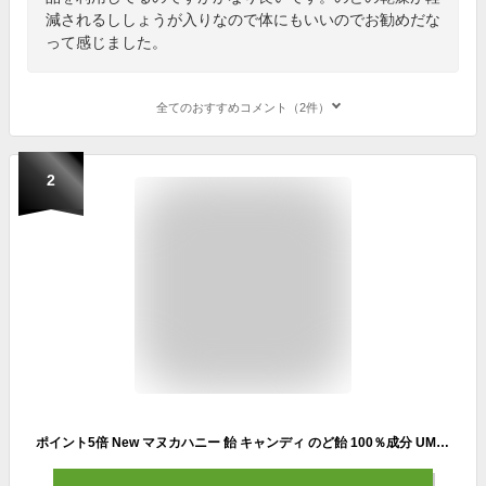
減されるししょうが入りなので体にもいいのでお勧めだな
って感じました。
全てのおすすめコメント（2件）
2
ポイント5倍 New マヌカハニー 飴 キャンディ のど飴 100％成分 UMF10+ 3箱 18粒入 送料無料 メール便 ハニー ドロップレット マヌカロゼンジ マヌカ アメ 飴 ドロップ 天然蜂蜜 あめ プレゼント プチギフト マヌカ蜂蜜 ニュージーランド 10+ 抗菌 活性 喉ケア