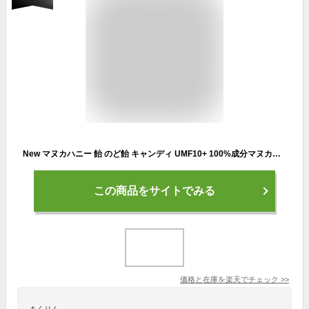
New マヌカハニー 飴 のど飴 キャンディ UMF10+ 100%成分マヌカハニー 自然食 のど飴 お試し企画 新規お客様限定 送料無料 1,000円ポッキリ ネコポス便 マヌカハニー マヌカ のどあめ 飴 あめ のど飴 ドロップ 固形はちみつ ニュージーランド産 ハニージャパン
この商品をサイトでみる
価格と在庫を
楽天
でチェック
>>
まくりん