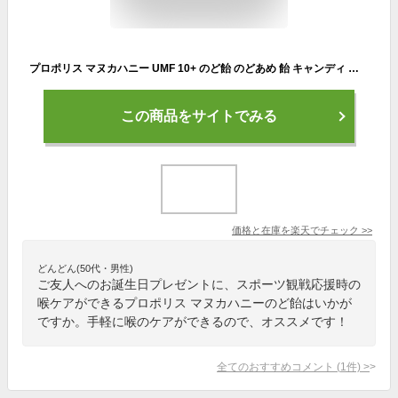
プロポリス マヌカハニー UMF 10+ のど飴 のどあめ 飴 キャンディ クールミント味 100粒 コンビタ[プロポリス ニュージーランド ロゼンジ キャンディ ドロップ] 個包装 携帯用 喉ケアー グルメ ギフト 送料無料
この商品をサイトでみる
価格と在庫を
楽天
でチェック
>>
どんどん(50代・男性)
ご友人へのお誕生日プレゼントに、スポーツ観戦応援時の
喉ケアができるプロポリス マヌカハニーのど飴はいかが
ですか。手軽に喉のケアができるので、オススメです！
全てのおすすめコメント
(
1
件)
>