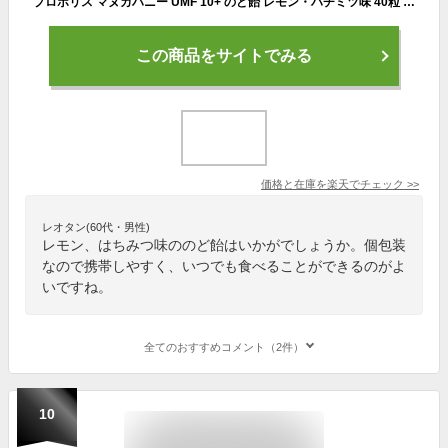
プロポリス マヌカハニー UMF 10+ のど飴 レモン・ハチミツ味 40粒 コンビタ[まとめ買い割引：楽天クーポン][ニュージーランド キャンディ ロゼンジ ドロップ] 個包装 携帯用 喉ケアー 贈答品 贈り物 ギフト プチギフト 御礼 健康管理
この商品をサイトでみる
価格と在庫を
楽天
でチェック
>>
レオタン(60代・男性)
レモン、はちみつ味ののど飴はいかがでしょうか。個包装
なので携帯しやすく、いつでも食べることができるのがよ
いですね。
全てのおすすめコメント（2件）
10