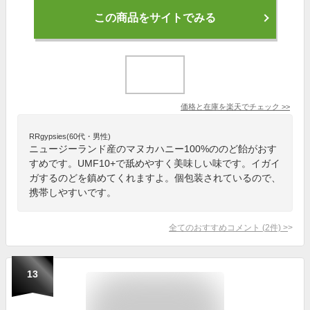
この商品をサイトでみる
価格と在庫を
楽天
でチェック
>>
RRgypsies(60代・男性)
ニュージーランド産のマヌカハニー100%ののど飴がおす
すめです。UMF10+で舐めやすく美味しい味です。イガイ
ガするのどを鎮めてくれますよ。個包装されているので、
携帯しやすいです。
全てのおすすめコメント
(
2
件)
>
13