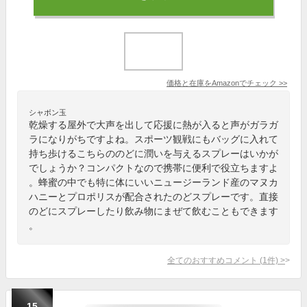
価格と在庫を
Amazon
でチェック
>>
シャボン玉
乾燥する屋外で大声を出して応援に熱が入ると声がガラガ
ラになりがちですよね。スポーツ観戦にもバッグに入れて
持ち歩けるこちらののどに潤いを与えるスプレーはいかが
でしょうか？コンパクトなので携帯に便利で役立ちますよ
。蜂蜜の中でも特に体にいいニュージーランド産のマヌカ
ハニーとプロポリスが配合されたのどスプレーです。直接
のどにスプレーしたり飲み物にまぜて飲むこともできます
。
全てのおすすめコメント
(
1
件)
>
15