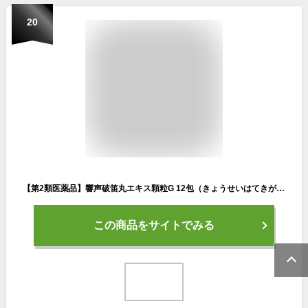
20
【第2類医薬品】響声破笛丸エキス顆粒G 12包（きょうせいはてきがんりょう）
この商品をサイトでみる