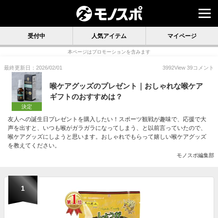
受付中
人気アイテム
マイページ
本ページはプロモーションを含みます
最終更新日：2026/02/01
3992
View
39
コメント
喉ケアグッズのプレゼント｜おしゃれな喉ケア
ギフトのおすすめは？
決定
友人への誕生日プレゼントを購入したい！スポーツ観戦が趣味で、応援で大
声を出すと、いつも喉がガラガラになってしまう、と以前言っていたので、
喉ケアグッズにしようと思います。おしゃれでもらって嬉しい喉ケアグッズ
を教えてください。
モノスポ編集部
1