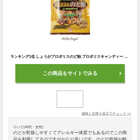
ランキング1位 しょうがプロポリスのど飴 プロポリスキャンディー 80g / しょうが ショウガ 生姜 喉 のどあめ のど飴 プロポリス ポイント消化 風邪 予防 のど かゆい 花粉 対策 キャンデー ピリッとした刺激 効き目 1袋 すっきり ドロップ 個包装 携帯用 喉ケア ギフト
この商品をサイトでみる
価格と在庫を
楽天
でチェック
>>
りいど(40代・女性)
のどが乾燥しやすくてアレルギー体質でもあるのでこの商
品を利用してるのですがかなり良いです。のどの乾燥が軽