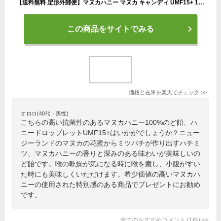
【送料無料 定形外郵便】マヌカハニー マヌカ キャンディ UMF15+ 100% 成分 ニュージーランド NZ 自然食 Manuka honey のど飴 マヌカ のどあめ 飴 あめ ロップ 固形はちみつ ニュージーランド産 ハニージャパン 蜂蜜 UMF UMF15 UMF15+ スーパーフード キャンデー
この商品をサイトでみる
価格と在庫を
楽天
でチェック
>>
オロロ(40代・男性)
こちらの高い抗菌性のあるマヌカハニー100%のど飴、ハ
ニードロップレットUMF15+はいかがでしょうか？ニュー
ジーランドのマヌカの花蜜からミツバチが作り出すハチミ
ツ、マヌカハニーの香りと深みのある味わいが美味しいの
ど飴です。喉の乾燥が気になる時に喉を癒し、小腹がすい
た時にも美味しくいただけます。希少価値の高いマヌカハ
ニーの使用された特別感のある商品でプレゼントにお勧め
です。
全てのおすすめコメント
(
1
件)
>