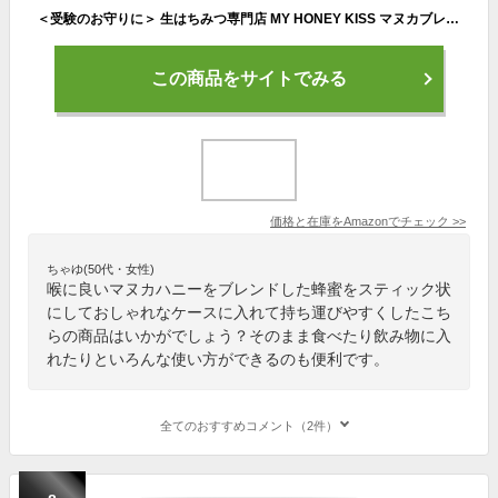
＜受験のお守りに＞ 生はちみつ専門店 MY HONEY KISS マヌカブレンド 喉のケアに 持ち運べるはちみつスティック 個包装 喉の乾燥に
この商品をサイトでみる
価格と在庫を
Amazon
でチェック
>>
ちゃゆ(50代・女性)
喉に良いマヌカハニーをブレンドした蜂蜜をスティック状
にしておしゃれなケースに入れて持ち運びやすくしたこち
らの商品はいかがでしょう？そのまま食べたり飲み物に入
れたりといろんな使い方ができるのも便利です。
全てのおすすめコメント（2件）