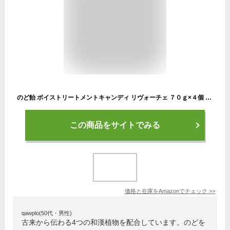
のど飴 ボイストリートメントキャンディ リヴォーチェ ７０ｇ×４個 MYBM ボイスケア アナウンサー シンガー プロ愛用ののどあめ ギフト
この商品をサイトでみる
価格と在庫を
Amazon
でチェック
>>
qawplo(50代・男性)
古来から伝わる4つの和漢植物を配合しています。のどを