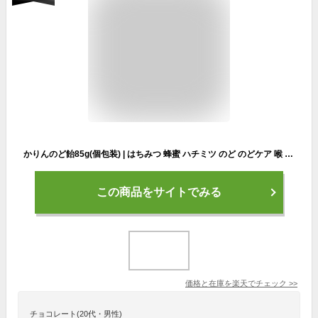
かりんのど飴85g(個包装) | はちみつ 蜂蜜 ハチミツ のど のどケア 喉 喉ケア かりん お歳暮 お歳暮ギフト 贈答用 退職 お礼 退職祝い 忘年会 新年会 贈答品
この商品をサイトでみる
価格と在庫を
楽天
でチェック
>>
チョコレート(20代・男性)