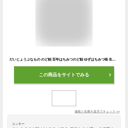
だいじょうぶなもの のど飴 百年はちみつのど飴 ゆずはちみつ味 生姜レモン味 たかくら新産業 オーガニック レザーウッドハニー + ハーブキャンディ ギフトフリー ブルーヒルズハニー マヌカハニーのど飴 MGO100＋相当 たかくら新産業
この商品をサイトでみる
価格と在庫を
楽天
でチェック
>>
ユッキー