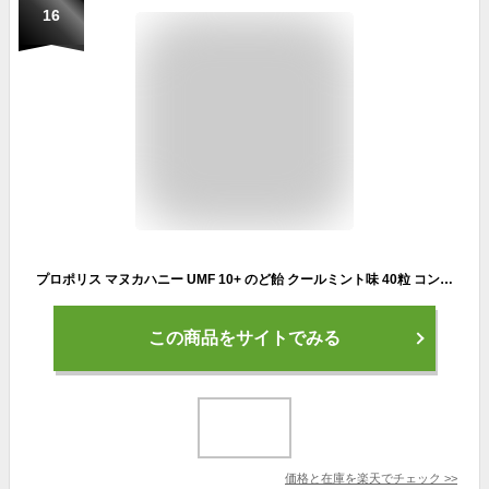
16
プロポリス マヌカハニー UMF 10+ のど飴 クールミント味 40粒 コンビタ[ニュージーランド キャンディ ロゼンジ ドロップ] 個包装 携帯用 喉ケア グルメ ギフト
この商品をサイトでみる
価格と在庫を
楽天
でチェック
>>