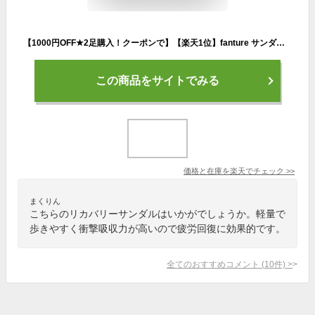
【1000円OFF★2足購入！クーポンで】【楽天1位】fanture サンダル FANTURE リカバリーサンダル スポーツサンダル スリッパ リカバリーシューズ ビーチサンダル コンフォートサンダル スポーツ メンズ レディース ユニセックス 厚底 サンダル ^fan005^
この商品をサイトでみる
価格と在庫を
楽天
でチェック
>>
まくりん
こちらのリカバリーサンダルはいかがでしょうか。軽量で
歩きやすく衝撃吸収力が高いので疲労回復に効果的です。
全てのおすすめコメント
(
10
件)
>