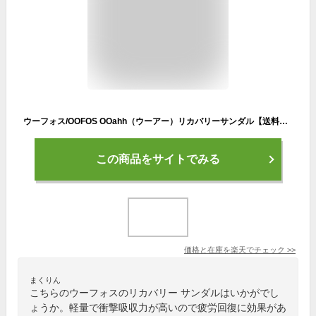
ウーフォス/OOFOS OOahh（ウーアー）リカバリーサンダル【送料無料】[サンダル/スリッパ/リカバリーシューズ/スポーツ/ランニング/マラソン/トライアスロン/ヨガ/トレッキング/ハイキング/メンズ/レディース/ユニセックス]
この商品をサイトでみる
価格と在庫を
楽天
でチェック
>>
まくりん
こちらのウーフォスのリカバリー サンダルはいかがでし
ょうか。軽量で衝撃吸収力が高いので疲労回復に効果があ