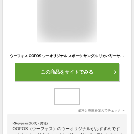
ウーフォス OOFOS ウーオリジナル スポーツ サンダル リカバリーサンダル トング メンズ レディース Ooriginal Sport ブラック ホワイト グレー イエロー 黒 白 5020030 【正規輸入代理店】 母の日
この商品をサイトでみる
価格と在庫を
楽天
でチェック
>>
RRgypsies(60代・男性)
OOFOS（ウーフォス）のウーオリジナルがおすすめです