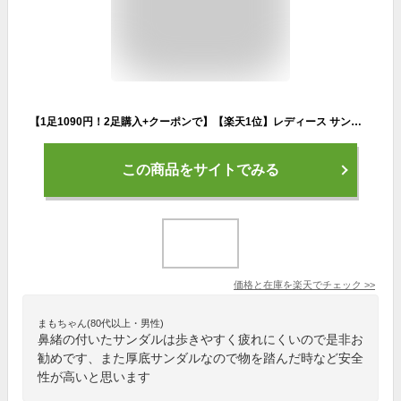
【1足1090円！2足購入+クーポンで】【楽天1位】レディース サンダル 厚底 リカバリーサンダル スポーツ 疲れない メンズ スポーツサンダル ロッカーサンダル シャワーサンダル ビーチサンダル 靴 EVA リラックス 疲労回復 アスリート スリッパ 衝撃吸収 ^bm1065^
この商品をサイトでみる
価格と在庫を
楽天
でチェック
>>
まもちゃん(80代以上・男性)
鼻緒の付いたサンダルは歩きやすく疲れにくいので是非お
勧めです、また厚底サンダルなので物を踏んだ時など安全
性が高いと思います