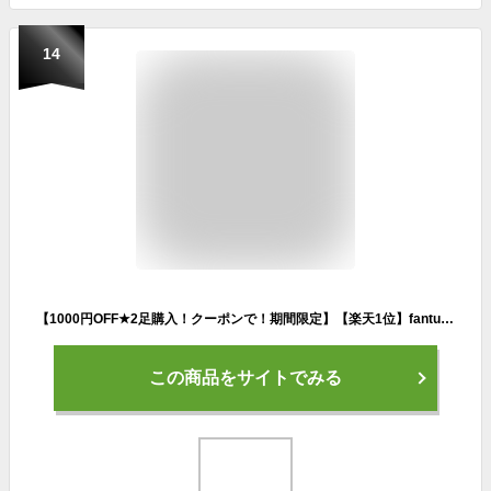
14
【1000円OFF★2足購入！クーポンで！期間限定】【楽天1位】fanture サンダル FANTURE リカバリーサンダル スポーツサンダル スリッパ リカバリーシューズ コンフォートサンダル スポーツ メンズ レディース ユニセックス 厚底 サンダル ^fan003^
この商品をサイトでみる