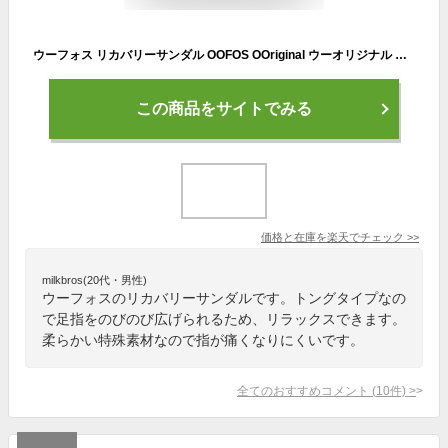
ウーフォス リカバリーサンダル OOFOS OOriginal ウーオリジナル メンズ レディース トングサンダル ウーリジナル 正規品 送料無料 【サイズ交換片道無料】 ビーチサンダル リカバリーシューズ スポーツ ランニング マラソン
この商品をサイトでみる
価格と在庫を
楽天
でチェック
>>
milkbros(20代・男性)
ウーフォスのリカバリーサンダルです。トングタイプなの
で足指をのびのび広げられるため、リラックスできます。
柔らかい特殊素材なので指が痛くなりにくいです。
全てのおすすめコメント
(
10
件)
>