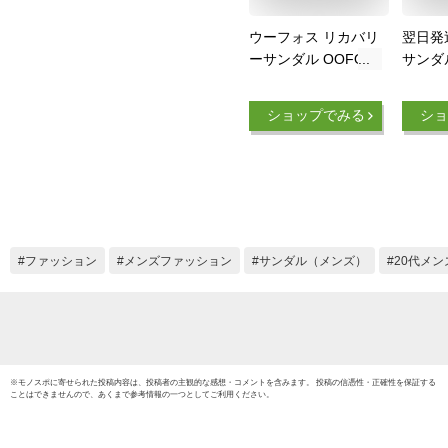
ウーフォス リカバリ
翌日発
ーサンダル OOFOS
サンダ
OOahh ウーアー メ
サンダ
ンズ レディース シ
収 疲
ショップでみる
ショ
ャワーサンダル 国内
ツ ジ
正規品 送料無料
ンダル
【サイズ交換片道無
ダル 
料】 スライドサンダ
スライ
ル サンダル リカバ
臭 抗菌
リーシューズ スポー
女兼用
ツ ランニング マラ
ファッション
メンズファッション
サンダル（メンズ）
20代メン
ソン トライアスロン
※
モノスポ
に寄せられた投稿内容は、投稿者の主観的な感想・コメントを含みます。 投稿の信憑性・正確性を保証する
ことはできませんので、あくまで参考情報の一つとしてご利用ください。