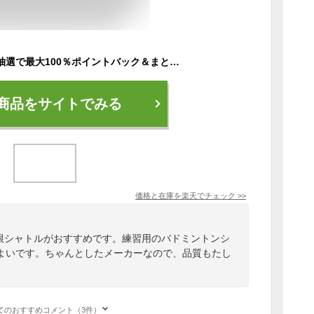
【7/20】エントリー/抽選で最大100％ポイントバック＆まとめ買いで最大10％OFFクーポン ティゴラ 水鳥羽根シャトル フェザー 1ダース 12個入り 練習球 バドミントン 練習用シャトル TIGORA
商品をサイトでみる
価格と在庫を
楽天
でチェック
>>
羽根シャトルがおすすめです。練習用のバドミントンシ
よいです。ちゃんとしたメーカーなので、品質もたし
てのおすすめコメント（3件）