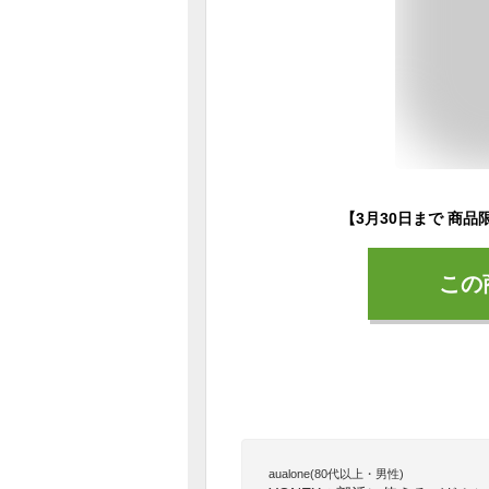
この
aualone(80代以上・男性)