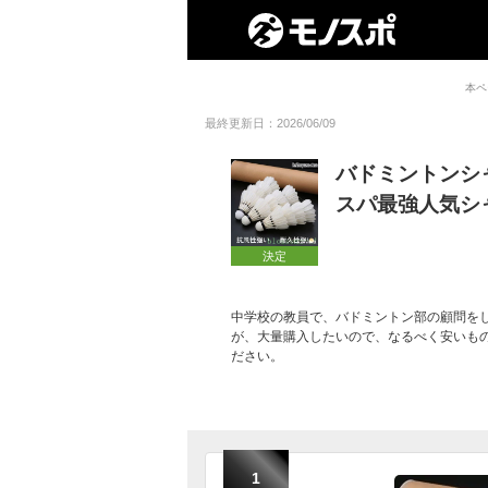
本ペ
最終更新日：2026/06/09
バドミントンシ
スパ最強人気シ
決定
中学校の教員で、バドミントン部の顧問を
が、大量購入したいので、なるべく安いも
ださい。
1