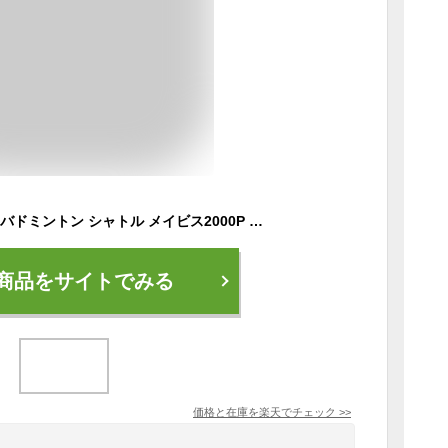
ヨネックス M-2000P バドミントン シャトル メイビス2000P 6個入り MIDDLE YONEX 送料無料 【SK04826】
商品をサイトでみる
価格と在庫を
楽天
でチェック
>>