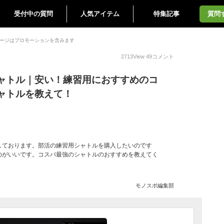
受付中の質問
人気アイテム
特集記事
質問
ージはプロモーションを含みます
2713
View
49
コメント
ャトル｜安い！練習用におすすめのコ
ャトルを教えて！
しております。部活の練習用シャトルを購入したいのです
のがいいです。コスパ最強のシャトルのおすすめを教えてく
モノスポ編集部