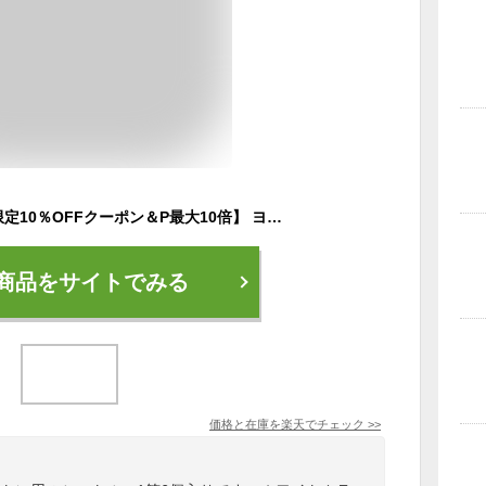
【3月30日まで 商品限定10％OFFクーポン＆P最大10倍】 ヨネックス YONEX バドミントン メイビス2000P 1筒6個入り MAVIS2000 ナイロンシャトル M-2000P シャトル 羽 ナイロン羽 ウィングリブ構造 飛行性重視 M2000P 000
商品をサイトでみる
価格と在庫を
楽天
でチェック
>>