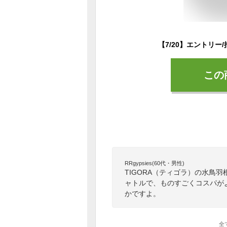
この
RRgypsies(60代・男性)
TIGORA（ティゴラ）の水鳥
ャトルで、ものすごくコスパが
かですよ。
全