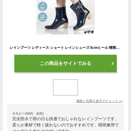
レインブーツ レディース ショート レインシューズ 6cmヒール 晴雨兼用 撥水 完全防水 ブーティ バイカラー ラバーブーツ ベルト 歩きやすい 柔らかい 長靴 雨靴 雨 梅雨 No.3551 23-24.5cm サンエープラスフェミニン 【セット割引対象1足税込3300円】
この商品をサイトでみる
価格と在庫を
楽天
でチェック
>>
モモピー(60代・女性)
完全防水で雨の日も快適でおしゃれなレインブーツです。
柔らか素材で軽く疲れないのでおすすめです。晴雨兼用で
コーデにも合わせやすいですね。