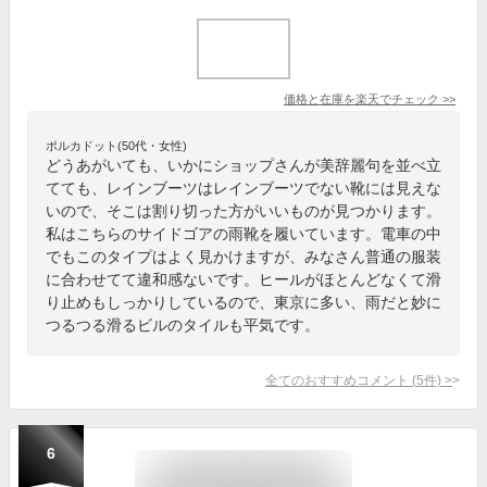
価格と在庫を
楽天
でチェック
>>
ポルカドット(50代・女性)
どうあがいても、いかにショップさんが美辞麗句を並べ立
てても、レインブーツはレインブーツでない靴には見えな
いので、そこは割り切った方がいいものが見つかります。
私はこちらのサイドゴアの雨靴を履いています。電車の中
でもこのタイプはよく見かけますが、みなさん普通の服装
に合わせてて違和感ないです。ヒールがほとんどなくて滑
り止めもしっかりしているので、東京に多い、雨だと妙に
つるつる滑るビルのタイルも平気です。
全てのおすすめコメント
(
5
件)
>
6