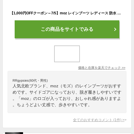
【1,000円OFFクーポン～7/5】moz レインブーツ レディース 防水 レインシューズ サイドゴア ラバー ショートブーツ スノーブーツ 雨靴 通勤 通学 雨 雪 晴雨兼用 ナチュラル 普段使い シンプル ガーリー おしゃれ かわいい 履きやすい 軽量 蒸れにくい 黒色 茶色 女性用 靴
この商品をサイトでみる
価格と在庫を
楽天
でチェック
>>
RRgypsies(60代・男性)
人気北欧ブランド、moz（モズ）のレインブーツがおすす
めです。サイドゴアになっており、脱ぎ履きしやすいです
。「moz」のロゴが入っており、おしゃれ感がありますよ
。ちょうどよい丈感で、歩きやすいです。
全てのおすすめコメント
(
1
件)
>