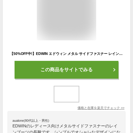
【50%OFF中!】EDWIN エドウィン メタル サイドファスナー レインブーツ 正規品 防水 撥水 レディース レインシューズ ブーツ カジュアル きれいめ 歩きやすい ブランド 幅広 3E かっこいい 柔らかい 長靴 おしゃれ 雨 軽量 通勤 通学 歩きやすい ショート
この商品をサイトでみる
価格と在庫を
楽天
でチェック
>>
aualone(80代以上・男性)
EDWINのレディース向けメタルサイドファスナーのレイ
ンブーツの長靴です。シンプルでオシャレなデザインにな