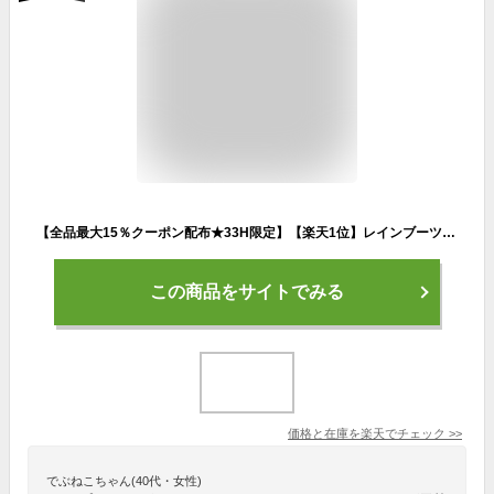
【全品最大15％クーポン配布★33H限定】【楽天1位】レインブーツ レインシューズ 長靴 レディース 靴 雨 梅雨 台風 対策 雪 おしゃれ ブーツ ミドル丈 防水 歩きやすい 通勤 キルティング かわいい 農作業 ガーデニング レディース長靴 防水靴 ^bm1022^ sale セール
この商品をサイトでみる
価格と在庫を
楽天
でチェック
>>
でぶねこちゃん(40代・女性)