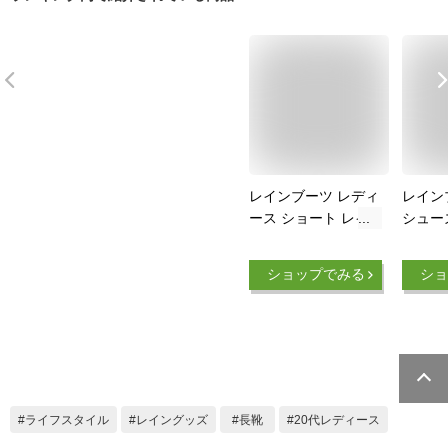
レインブーツ レディ
レイン
ース ショート レイ
シュー
ンシューズ 6cmヒー
ショー
ル 晴雨兼用 撥水 完
ール 
ショップでみる
ショ
全防水 ブーティ バ
撥水 
イカラー ラバーブー
カラー
ツ ベルト 歩きやす
ベルト
い 柔らかい 長靴 雨
き 22.5
靴 雨 梅雨 No.3551
24.0 
23-24.5cm サンエー
プレプ
プラスフェミニン
ライフスタイル
レイングッズ
長靴
20代レディース
【セット割引対象1