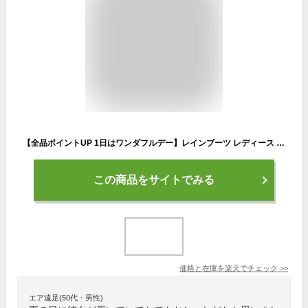
【全品ポイントUP 1日はワンダフルデー】レインブーツ レディース 長靴 ロング ブーツ ジョッキーブーツ 黒 ブラック 茶 ブラウン 防水 シンプル きれいめ おしゃれ シンプル バックル 雨 ファッション ジョッキー お洒落 女性 婦人 綺麗 美脚 雪 冬 長め Rionesta C-007 006
この商品をサイトでみる
価格と在庫を
楽天
でチェック
>>
エア遠足(50代・男性)