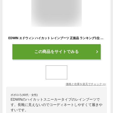
EDWIN エドウィン ハイカット レインブーツ 正規品 ランキング1位 防水 撥水 靴 レディース レインシューズ レースアップ かっこいい 歩きやすい ブランド 幅広 3E レインブーツ 長靴 おしゃれ 雨 滑らない 軽量 通勤 通学 歩きやい ショート
この商品をサイトでみる
価格と在庫を
楽天
でチェック
>>
ポポロろ(40代・女性)
EDWINのハイカットスニーカータイプのレインブーツで
す。長靴に見えないのでコーディネートしやすくて履きや
すいです。