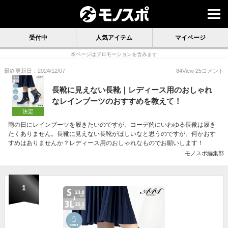
受付中
人気アイテム
マイページ
本ページはプロモーションを含みます
最終更新日：2024/12/07
84
View
25
コメント
長靴に見えない長靴｜レディース用のおしゃれ
なレインブーツのおすすめを教えて！
決定
雨の日にレインブーツを履きたいのですが、コーデ的にいわゆる長靴は履き
たくありません。長靴に見えない長靴がほしいなと思うのですが、何かおす
すめはありませんか？レディース用のおしゃれなものでお願いします！
モノスポ編集部
1