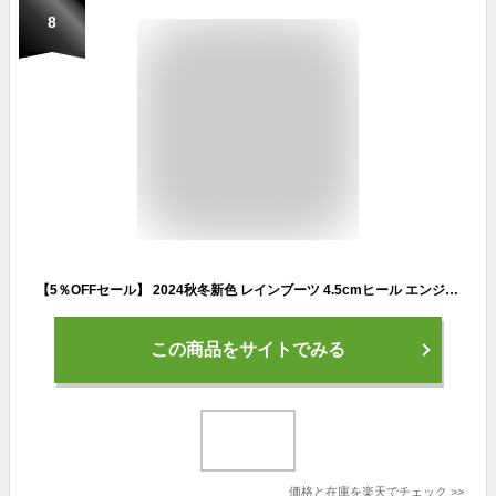
8
【5％OFFセール】 2024秋冬新色 レインブーツ 4.5cmヒール エンジニアブーツ ALETTA レディース 春 秋 冬 ショート ブーツ 軽量 オシャレ くしゅくしゅ 防水 晴雨兼用 外反母趾 甲高 幅広 長靴 防滑 抗菌 防臭 エナメル 本革風 スムース 送料無料 ※沖縄除く アレッタ
この商品をサイトでみる
価格と在庫を
楽天
でチェック
>>