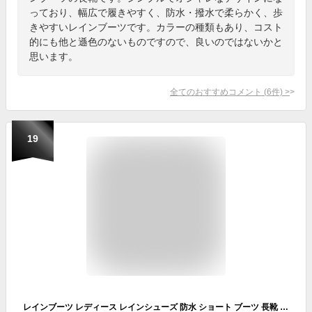
っており、幅広で履きやすく、防水・撥水で柔らかく、歩
きやすいレインブーツです。カラーの種類もあり、コスト
的にも他と遜色のないものですので、良いのではないかと
思います。
全てのおすすめコメント
(
6
件)
>
19
レインブーツ レディース レインシューズ 防水 ショート ブーツ 長靴 雨靴 ブーティ 黒 ブラック ベージュ 雨 軽量 おしゃれ 防滑 抗菌 防臭 歩きやすい ローヒール エナメル きれいめ 通勤 通学 婦人靴 ジッパー ファスナー R-PREMIUM 556-3681 556-3682