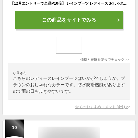
【12月エントリーで全品P10倍】 レインブーツ レディース おしゃれ ショート レインシューズ レディース 軽い ショートブーツ 春 ブーツ レディース 歩きやすい 長靴 雨靴 防滑 靴 防水 ぺたんこ くしゅくしゅ 黒 ブラウン ベージュ 3678
この商品をサイトでみる
価格と在庫を
楽天
でチェック
>>
なりきん
こちらのレディースレインブーツはいかがでしょうか。ブ
ラウンのおしゃれなカラーです。防水防滑機能があります
ので雨の日も歩きやすいです。
全てのおすすめコメント
(
4
件)
>
10