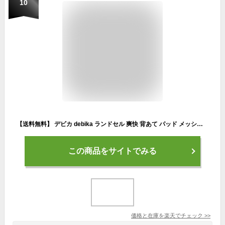
10
【送料無料】 デビカ debika ランドセル 爽快 背あて パッド メッシュ マジックテープ 水洗い 洗える 蒸れ ムレ 蒸れない 涼しい 湿気 汗 汗取り 夏 小学生 小学校 通学 入学式 入学準備品 入学祝い お祝い ギフト 子供 男の子 女の子 143016 143017
この商品をサイトでみる
価格と在庫を
楽天
でチェック
>>