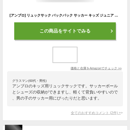
[アンブロ] リュックサック バックパック サッカー キッズ ジュニア ボール収納 キッズデザイン賞 スクール BLU(UJS1200J) F
この商品をサイトでみる
価格と在庫を
Amazon
でチェック
>>
グラスマン(60代・男性)
アンブロのキッズ用リュックサックです。サッカーボール
とシューズの収納ができますし、軽くて背負いやすいので
、男の子のサッカー用にぴったりだと思います。
全てのおすすめコメント
(
2
件)
>