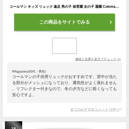
コールマン キッズ リュック 遠足 男の子 保育園 女の子 通園 Coleman リュック キッズ 小学生 低学年 アウトドア 10L 軽量 リフレクター 人気 リュックサック デイパック 入園 幼稚園 通学 子供
この商品をサイトでみる
価格と在庫を
楽天
でチェック
>>
RRgypsies(60代・男性)
コールマンの子供用リュックがおすすめです。背中が当た
る部分がメッシュになっており、通気性がよく蒸れません
。リフレクター付きなので、冬の夕方などに暗くなっても
安心ですよ。
全てのおすすめコメント
(
1
件)
>
18