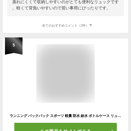
蒸れにくくて収納しやすいのがとても便利なリュックです
。軽くて背負いやすいので習い事用にぴったりです。
全てのおすすめコメント（2件）
5
ランニング バックパック スポーツ 軽量 防水 給水 ボトルケース リュックサック 反射ストラップ付 ハイドレーションパック対応 自転車レース アウトドア サイクリングリュック マラソン ジョギング ウォーキング サイクリング 速乾 通気性 防臭 男女/子供兼用 送料無料