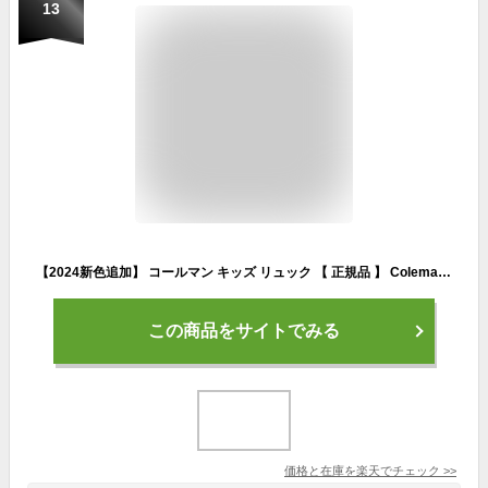
13
【2024新色追加】 コールマン キッズ リュック 【 正規品 】 Coleman WALKER MINI ウォーカーミニ キッズ キッズリュック リュックサック リュック バックパック デイパック 子供 子ども 男の子 女の子 通園 幼稚園 保育園 遠足 通園バッグ 通学 青 紺 ピンク 10L
この商品をサイトでみる
価格と在庫を
楽天
でチェック
>>