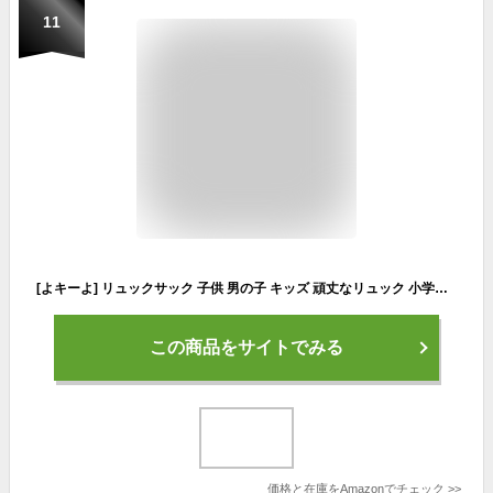
11
[よキーよ] リュックサック 子供 男の子 キッズ 頑丈なリュック 小学生 迷彩 多機能 軽量 通気性 通学 遠足 ハイキング カジュアル 人気 a4サイズ対応
この商品をサイトでみる
価格と在庫を
Amazon
でチェック
>>