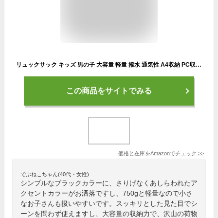
リュックサック キッズ 男の子 大容量 軽量 撥水 通気性 A4収納 PC収納 子供 通勤 通学 小学生 低学年 アウトドア 旅行 (ネイビー)
この商品をサイトでみる
価格と在庫を
Amazon
でチェック
>>
でぶねこちゃん(40代・女性)
シンプルなブラックカラーに、さりげなくあしらわれたア
クセントカラーがお洒落ですし、750gと軽量なので小さ
なお子さんも扱いやすいです。スッキリとした見た目でシ
ーンを問わず使えますし、大容量の収納力で、沢山の荷物