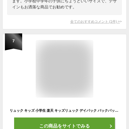
ます。小学校中学年の子供にちょうどいいサイズで、デザ
インもお洒落な商品でお勧めです。
全てのおすすめコメント
(
1
件)
>
7
リュック キッズ 小学生 楽天 キッズリュック デイパック バックパック リュックサック 男の子 女の子 小学校 高学年 遠足 教科書 A4 大容量 通気性 撥水 はっ水 ナイロン 軽量 かっこいい サイドポケット アウトドア キャンプ 通学 おしゃれ
この商品をサイトでみる