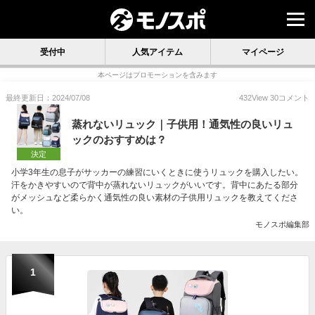
受付中
人気アイテム
マイページ
本ページはプロモーションを含みます
最終更新日：2024/07/08
432
View
30
コメント
蒸れないリュック｜子供用！通気性の良いリュ
ックのおすすめは？
決定
小学3年生の息子がサッカーの練習にいくときに使うリュックを購入したい。
汗をかきやすいので背中が蒸れないリュックがいいです。背中にあたる部分
がメッシュなど柔らかく通気性の良い素材の子供用リュックを教えてくださ
い。
モノスポ編集部
1