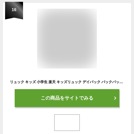
16
リュック キッズ 小学生 楽天 キッズリュック デイパック バックパック リュックサック 男の子 女の子 小学校 高学年 遠足 教科書 A4 大容量 通気性 撥水 はっ水 ナイロン 軽量 かっこいい サイドポケット アウトドア キャンプ 通学 おしゃれ
この商品をサイトでみる