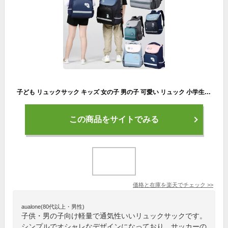
子ども リュックサック キッズ 女の子 男の子 可愛い リュック 小学生 通学 リュック 子供 リュックサック 子ども 入学準備 防水 軽量 丈夫 リュック お祝い ジュニア リュックサック プレゼント 遠足 普段使い リュック 大容量 通気性いい 丈夫
この商品をサイトでみる
価格と在庫を
楽天
でチェック
>>
aualone(80代以上・男性)
子供・男の子向け軽量で通気性いいリュックサックです。
シンプルでオシャレなデザインになっており、サッカーの