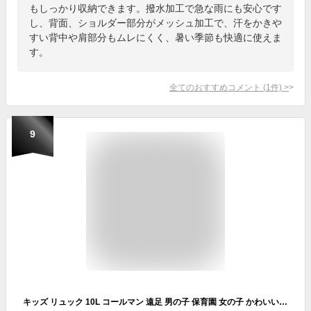
もしっかり収納できます。撥水加工で急な雨にも安心です
し、背面、ショルダー部分がメッシュ加工で、汗をかきや
すい背中や肩部分もムレにくく、暑い季節も快適に使えま
す。
全てのおすすめコメント
(
1
件)
>
9
キッズ リュック 10L コールマン 遠足 男の子 保育園 女の子 かわいい バッグ 通園 Coleman リュック キッズ アウトドア 軽量 通園バッグ 学童 塾 おしゃれ 人気 リュックサック デイパック 入園グッズ 幼稚園 丈夫 小学生 低学年 通学 子供 旅行 入学 お祝い リフレクター