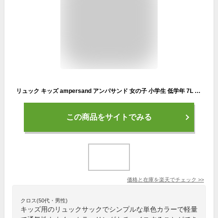
リュック キッズ ampersand アンパサンド 女の子 小学生 低学年 7L 13L A4 B5 収納 スキマカゼ リュックサック フリル ラベンダー ピンク かわいい おしゃれ 子ども 幼稚園 保育園 通園 通学 登園バッグ 通気性 お泊まり 遠足 旅行 入園 入学 祝い デイパック 軽量 2サイズ
この商品をサイトでみる
価格と在庫を
楽天
でチェック
>>
クロス(50代・男性)
キッズ用のリュックサックでシンプルな単色カラーで軽量