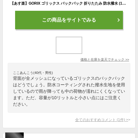
【あす楽】GORIX ゴリックス バックパック 折りたたみ 防水撥水 (10L) 超軽量 リュック メンズ レディース(AIRY) 自転車 スポーツ 多機能 蒸れにくい背中メッシュ ヘルメット掛け 旅行 ツーリング
この商品をサイトでみる
価格と在庫を
楽天
でチェック
>>
ここあんこう(40代・男性)
背面が全メッシュになっているゴリックスのバックパック
はどうでしょう。防水コーティングされた撥水生地を使用
しているので雨が降っても中の荷物が濡れにくくなってい
ます。ただ、容量が10リットルと小さい点にはご注意く
ださい。
全てのおすすめコメント
(
1
件)
>