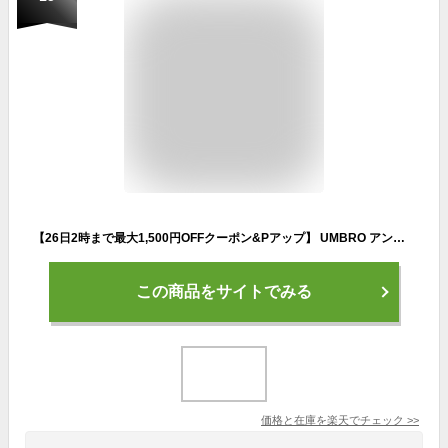
【26日2時まで最大1,500円OFFクーポン&Pアップ】 UMBRO アンブロ サッカー ジュニアフットボールバックパック 約16L カバン リュック デイパック ボール用ネット付 撥水 シューズ入れ 収納性 ネームラベル付 再起反射板 子供 キッズ UJS1200J NPK
この商品をサイトでみる
価格と在庫を
楽天
でチェック
>>