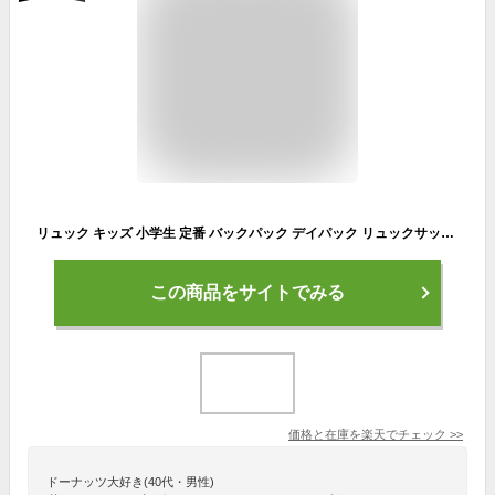
リュック キッズ 小学生 定番 バックパック デイパック リュックサック キッズリュック 男の子 女の子 小学校 高学年 遠足 教科書 A4 大容量 通気性 撥水 はっ水 ナイロン 軽量 かっこいい サイドポケット アウトドア キャンプ 通学 おしゃれ
この商品をサイトでみる
価格と在庫を
楽天
でチェック
>>
ドーナッツ大好き(40代・男性)