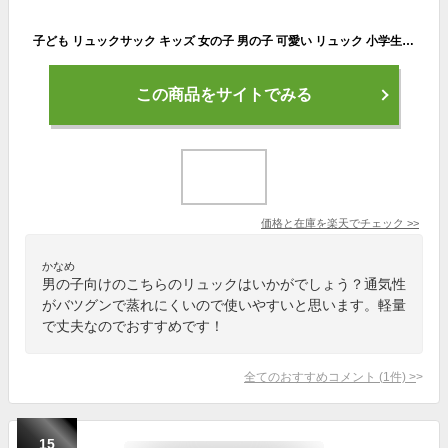
子ども リュックサック キッズ 女の子 男の子 可愛い リュック 小学生 通学 リュック 子供 リュックサック 子ども 入学準備 防水 軽量 丈夫 リュック お祝い ジュニア リュックサック プレゼント 遠足 普段使い リュック 大容量 通気性いい 丈夫
この商品をサイトでみる
価格と在庫を
楽天
でチェック
>>
かなめ
男の子向けのこちらのリュックはいかがでしょう？通気性
がバツグンで蒸れにくいので使いやすいと思います。軽量
で丈夫なのでおすすめです！
全てのおすすめコメント
(
1
件)
>
15