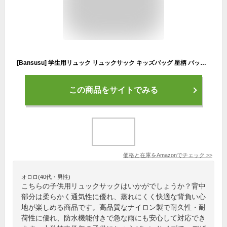
[Bansusu] 学生用リュック リュックサック キッズバッグ 星柄 バックパック デイパック おしゃれ 軽量 アウトドア 子供 男の子 女の子 男女兼用 通学 遠足 登山 旅行 小学生 中学生 (S, イエロー)
この商品をサイトでみる
価格と在庫を
Amazon
でチェック
>>
オロロ(40代・男性)
こちらの子供用リュックサックはいかがでしょうか？背中
部分は柔らかく通気性に優れ、蒸れにくく快適な背負い心
地が楽しめる商品です。高品質なナイロン製で耐久性・耐
荷性に優れ、防水機能付きで急な雨にも安心して対応でき