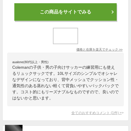
この商品をサイトでみる
価格と在庫を
楽天
でチェック
>>
aualone(80代以上・男性)
Colemanの子供・男の子向けサッカーの練習用にも使え
るリュックサックです。10Lサイズのシンプルでオシャレ
なデザインになっており、背中メッシュでクッション性・
通気性のある蒸れない軽くて背負いやすいバックパックで
す。コスト的にもリーズナブルなものですので、良いので
はないかと思います。
全てのおすすめコメント
(
1
件)
>