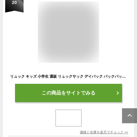
20
リュック キッズ 小学生 通販 リュックサック デイパック バックパック キッズリュック 男の子 女の子 小学校 高学年 遠足 教科書 A4 大容量 通気性 撥水 はっ水 ナイロン 軽量 かっこいい サイドポケット アウトドア キャンプ 通学 おしゃれ
この商品をサイトでみる
価格と在庫を
楽天
でチェック
>>