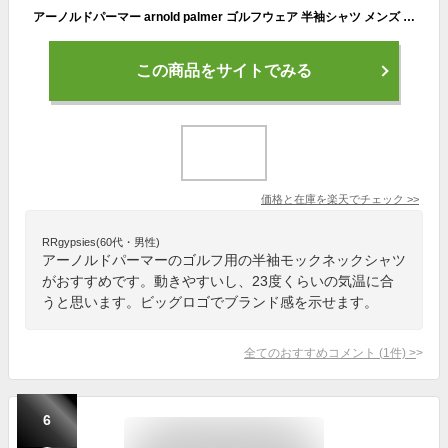
アーノルドパーマー arnold palmer ゴルフウェア 半袖シャツ メンズ ビッグロゴモックネック半袖シャツ AP220101B22【メール便可】 od
この商品をサイトでみる
価格と在庫を
楽天
でチェック
>>
RRgypsies(60代・男性)
アーノルドパーマーのゴルフ用の半袖モックネックシャツ
がおすすめです。動きやすいし、23度くらいの気温に合
うと思います。ビッグロゴでブランド感を示せます。
全てのおすすめコメント
(
1
件)
>
6