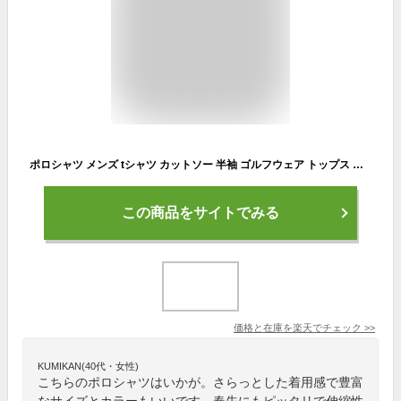
ポロシャツ メンズ tシャツ カットソー 半袖 ゴルフウェア トップス カジュアル 春 夏 メンズファッション ブラック グレー ネイビー ホワイト バレンタイン 2024 黒 白 青 緑 紫 赤 ポロシャツ 長袖 ゴルフ 父の日 大きいサイズ
この商品をサイトでみる
価格と在庫を
楽天
でチェック
>>
KUMIKAN(40代・女性)
こちらのポロシャツはいかが。さらっとした着用感で豊富
なサイズとカラーもいいです。春先にもピッタリで伸縮性