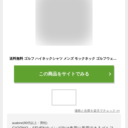
送料無料 ゴルフ ハイネックシャツ メンズ モックネック ゴルフウェア GIORNO SEVEN ジョルノセブン ポロシャツ 接触冷感 ストレッチ 半袖 無地 ロゴ 切替 トップス カットソー Tシャツ スポーツウェア 新作 春夏 おしゃれ ブランド MC ゆうパケ
この商品をサイトでみる
価格と在庫を
楽天
でチェック
>>
aualone(80代以上・男性)
GIORNO・SEVENのメンズ向け春用に着用できるゴルフ