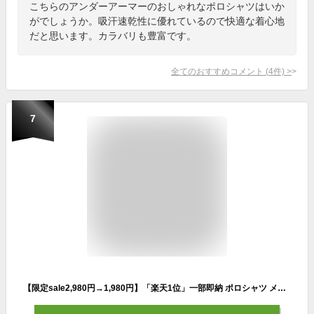
こちらのアンダーアーマーのおしゃれなポロシャツはいか
がでしょうか。吸汗速乾性に優れているので快適な着心地
だと思います。カラバリも豊富です。
全てのおすすめコメント
(
4
件)
>
7
【限定sale2,980円→1,980円】「楽天1位」一部即納 ポロシャツ メンズ 長袖 半袖 春 夏 秋 冬 裏ポア 綿 ゴルフシャツ ロンT メンズスプリング カットソー トップス ゴルフウェア メンズ カジュアル 保温性 秋物 インナー暖かい裏起毛 スポーツポロシャツ 大きいサイズ