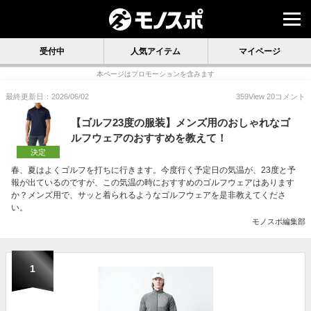
受付中
人気アイテム
マイページ
本ページはプロモーションを含みます
最終更新日：2026/06/02
359
View
20
コメント
【ゴルフ23度の服装】メンズ用のおしゃれなゴ
ルフウェアのおすすめを教えて！
決定
春、夏はよくゴルフを打ちに行きます。今度行く予定日の気温が、23度と予
報が出ているのですが、この気温の時におすすめのゴルフウェアはあります
か？メンズ用で、サッと着られるようなゴルフウェアを是非教えてくださ
い。
モノスポ編集部
1