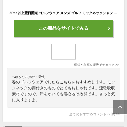
2Pec以上翌日配送 ゴルフウェア メンズ ゴルフ モックネックシャツ 襟付 半袖 春 夏 速乾吸収 ハイネック シャツ 半袖 シャツ スポーツ素材 シャツ ・ニューエディションゴルフ 父の日 売れ筋 NEG-317-318-319
この商品をサイトでみる
価格と在庫を
楽天
でチェック
>>
へゆもんて(40代・男性)
春のゴルフウェアでしたらこちらをおすすめします。モッ
クネックの襟付きのものでとてもおしゃれです。速乾吸収
素材ですので、汗をかいても着心地は抜群です。きっと気
に入りますよ。
全てのおすすめコメント
(
9
件)
>