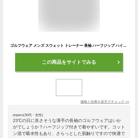
ゴルフウェア メンズ スウェット トレーナー 長袖 ハーフジップ ハイネック トレーナー 無地 ゴルフ ビジネス オフィスカジュアル ジップ プルオーバー スタンドカラー ポロシャツ 長袖tシャツ ロンt 薄手 トップス
この商品をサイトでみる
価格と在庫を
楽天
でチェック
>>
enperu(30代・女性)
23℃の日に良さそうな薄手の長袖のゴルフウェアはいか
がでしょうか？ハーフジップ付きで着やすいです。コット
ン混で吸水性もあり、さらっとした肌触りですので快適で