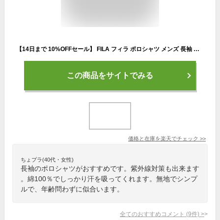
【14日まで 10%OFFセール】 FILA フィラ ポロシャツ メンズ 長袖 綿100% ドライ 鹿の子 ボタンダウン スポーツブランド ゴルフウェア シンプル 無地 ワンポイントロゴ 胸ポケット付き おしゃれ カジュアル トップス カジュアル 白 黒 紺 M L LL 春 秋 学生 大人 outfit
この商品をサイトでみる
価格と在庫を
楽天
でチェック
>>
ちょプラ(40代・女性)
長袖のポロシャツがおすすめです。紫外線対策も出来ます
。綿100％でしっかり汗を吸ってくれます。無地でシンプ
ルで、年齢問わずに似合います。
全てのおすすめコメント
(
9
件)
>