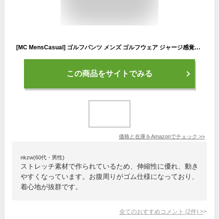
[MC MensCasual] ゴルフパンツ メンズ ゴルフウェア ジャージ感覚ストレッチ チノパン スキニーパンツ イージーパンツ 秋冬 春夏 3-ネイビー XLサイズ
この商品をサイトでみる
価格と在庫を
Amazon
でチェック
>>
nkzw(60代・男性)
ストレッチ素材で作られているため、伸縮性に優れ、動き
やすくなっています。お腹周りがゴム仕様になっており、
着心地が抜群です。
全てのおすすめコメント
(
2
件)
>