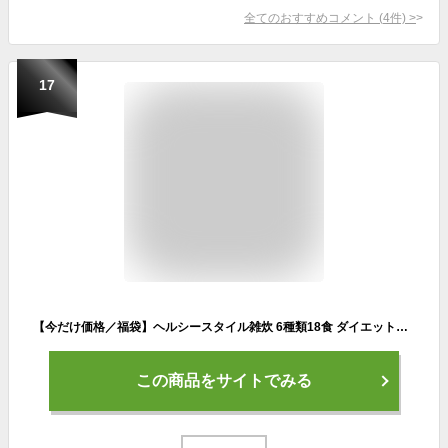
全てのおすすめコメント
(
4
件)
>
17
【今だけ価格／福袋】ヘルシースタイル雑炊 6種類18食 ダイエット食品 ダイエット雑炊 置き換えダイエット ダイエット食品 低糖質 糖質制限 プロテイン タンパク質雑炊 ダイエット 低カロリー 糖質オフ 満腹感 大豆ミート 大豆ライス 福袋 バランス栄養 ぷるるん姫
この商品をサイトでみる