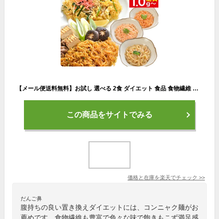
【メール便送料無料】お試し 選べる 2食 ダイエット 食品 食物繊維 こんにゃくおかず おつまみ みそ味 明太子味 しょうゆ味 塩味 糖質制限 置き換えダイエット 夜 置き換え ランチ 腹持ち 低糖質 低カロリー カロリーオフ 大豆【340004】
この商品をサイトでみる
価格と在庫を
楽天
でチェック
>>
だんご鼻
腹持ちの良い置き換えダイエットには、コンニャク麺がお
薦めです。食物繊維も豊富で色々な味で飽きもこず満足感