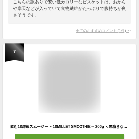
こちらの訳ありで安い低カロリーなビスケットは、おから
や寒天などが入っていて食物繊維がたっぷりで腹持ちが良
さそうです。
全てのおすすめコメント
(
1
件)
>
7
飲む18雑穀スムージー ～18MILLET SMOOTHIE～ 200g ＜黒糖きな粉味＞（ スムージー ダイエット 置き換え 国産 雑穀 乳酸菌 きなこ 雑穀スムージー スーパーフード 置換えダイエット ダイエット食品 美味しい 朝食 腹持ち 満腹感 美容 健康 粉末 ）