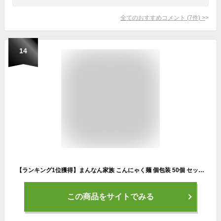
全てのおすすめコメント
(
7
件)
>
14
【ランキング1位獲得】まんなん家族 こんにゃく麺 個包装 50個 セット 【 こんにゃくラーメン 糖質制限 糖質オフ 業務用 こんにゃく麺 低糖質 低カロリー 低GI食品 ダイエット食品 置き換え 満腹感 乾燥しらたき ダイエット 腹持ち ラーメン パスタ うどん 】
この商品をサイトでみる