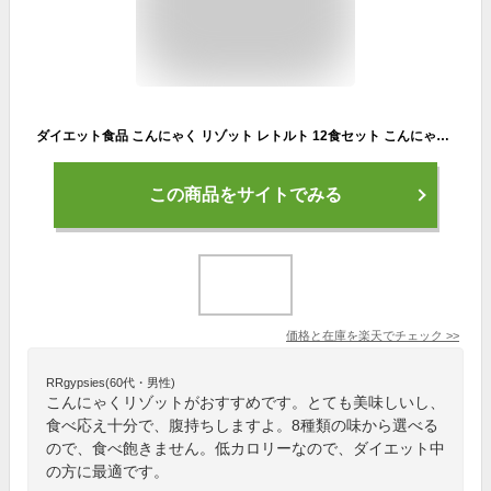
ダイエット食品 こんにゃく リゾット レトルト 12食セット こんにゃく米 コンニャク米 糖質制限 置き換えダイエット 食品 低カロリー カロリーオフ ダイエット食品 満腹感 ぞうすい 低糖質 糖質オフ 蒟蒻 即席 リゾット 簡単 レンジ 和風 トマト【送料無料】【340002】
この商品をサイトでみる
価格と在庫を
楽天
でチェック
>>
RRgypsies(60代・男性)
こんにゃくリゾットがおすすめです。とても美味しいし、
食べ応え十分で、腹持ちしますよ。8種類の味から選べる
ので、食べ飽きません。低カロリーなので、ダイエット中
の方に最適です。