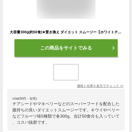
大容量300g(約50食)★置き換え ダイエット スムージー【ホワイトチアシード配合 フルベジ/FRUVEGE】スーパーフード/置換えダイエット/ダイエット食品/酵素/朝食/腹持ち/満腹感/粉末/アサイー/ファスティング
この商品をサイトでみる
価格と在庫を
楽天
でチェック
>>
chai(50代・女性)
チアシードやマキベリーなどのスーパーフードを配合した
腹持ちの良いダイエットスムージーです。キウイやベリー
などフルーツ味5種類で各300g、合計50食分も入っていて
、コスパ抜群です。