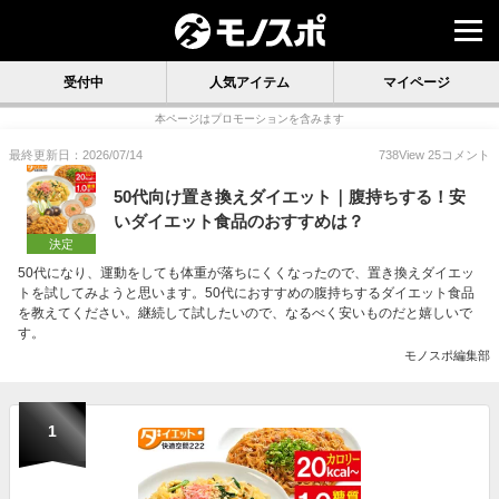
受付中
人気アイテム
マイページ
本ページはプロモーションを含みます
最終更新日：2026/07/14
738
View
25
コメント
50代向け置き換えダイエット｜腹持ちする！安
いダイエット食品のおすすめは？
決定
50代になり、運動をしても体重が落ちにくくなったので、置き換えダイエッ
トを試してみようと思います。50代におすすめの腹持ちするダイエット食品
を教えてください。継続して試したいので、なるべく安いものだと嬉しいで
す。
モノスポ編集部
1