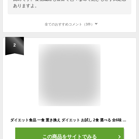
ありますよ。
全てのおすすめコメント（3件）
2
ダイエット食品 一食 置き換え ダイエット お試し 2食 選べる 全6味 低糖質 糖質制限 糖質オフ 糖質 レンジ こんにゃく リゾット レトルト 低カロリー 満腹感 腹持ち レンジ調理 コンニャク 【340002-1】【メール便送料無料】
この商品をサイトでみる