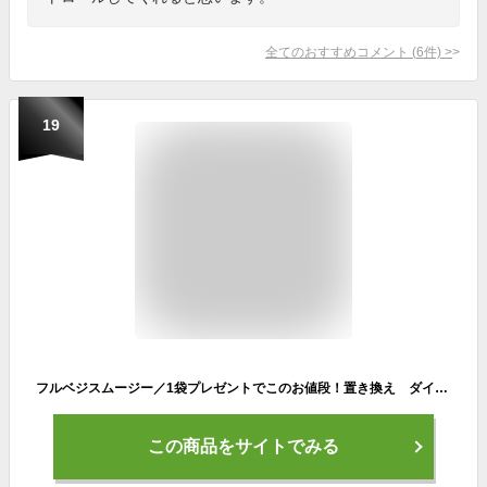
全てのおすすめコメント
(
6
件)
>
19
フルベジスムージー／1袋プレゼントでこのお値段！置き換え ダイエット スムージー【選べる5つの福袋 フルベジ (FRUVEGE) 300g×5袋】置き換え 満腹/ダイエット 食品/チアシード/低カロリー/朝食/朝置換え/満腹/腹持ち/乳酸菌/粉末/低カロリー/スーパーセール
この商品をサイトでみる