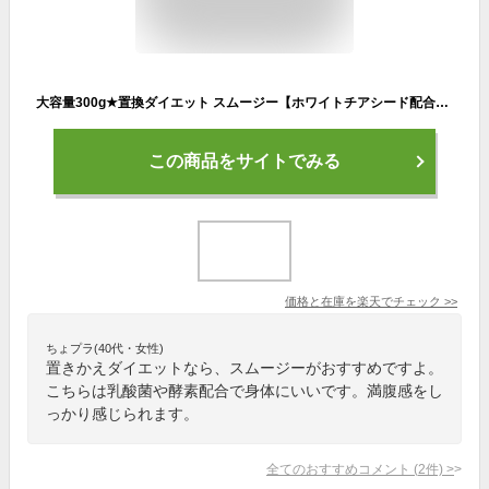
大容量300g★置換ダイエット スムージー【ホワイトチアシード配合 フルベジスムージー】ダイエット/スーパーフード/スーパースムージー/ダイエット食品/満腹感/乳酸菌/酵素/粉末/一食/置き換え/酵素/朝食/腹持ち
この商品をサイトでみる
価格と在庫を
楽天
でチェック
>>
ちょプラ(40代・女性)
置きかえダイエットなら、スムージーがおすすめですよ。
こちらは乳酸菌や酵素配合で身体にいいです。満腹感をし
っかり感じられます。
全てのおすすめコメント
(
2
件)
>