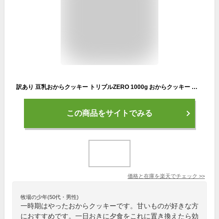
訳あり 豆乳おからクッキー トリプルZERO 1000g おからクッキー 訳あり 置き換え ダイエット 腹持ち 満腹 低GI 大豆 焼菓子 トリプルゼロ グルテンフリー クッキー 豆乳 おから 低カロリー スイーツ 低糖質 お菓子 国産 ヘルシー おやつ【325129-1000】
この商品をサイトでみる
価格と在庫を
楽天
でチェック
>>
牧場の少年(50代・男性)
一時期はやったおからクッキーです。甘いものが好きな方
におすすめです。一日おきに夕食をこれに置き換えたら効