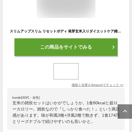
スリムアップスリム リセットボディ 発芽玄米入りダイエットケア雑炊 5食
この商品をサイトでみる
価格と在庫を
Amazon
でチェック
>>
kuraki(50代・女性)
玄米の雑炊セットはいかがでしょうか。1食80kcalと超ロ
ーカロリー。雑炊なので『しっかり食べた！』という満足
感があります。味が和風3種+洋風2種で飽きず、1食174円
とリーズナブルで続けやすいのも良いかと。