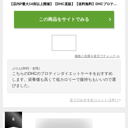
【店内P最大14倍以上開催】【DHC直販】【送料無料】DHCプロティンダイエット ケーキ チョコセレクション 15袋入 置き換えダイエット プロテインダイエット ダイエット サポート | DHC プロテイン プロティン おやつ 一食 お菓子 間食 朝食 低カロリー 置き換え 腹持ち 手軽
この商品をサイトでみる
価格と在庫を
楽天
でチェック
>>
ぷりん(50代・女性)
こちらのDHCのプロティンダイエットケーキをおすすめ
します。栄養価も高くて低カロリーで腹持ちもいいので選
びました。
全てのおすすめコメント
(
1
件)
>
6