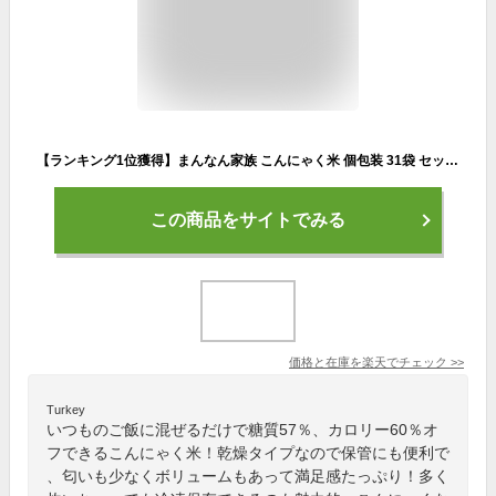
【ランキング1位獲得】まんなん家族 こんにゃく米 個包装 31袋 セット 【 こんにゃくライス 小分け 糖質制限 糖質オフ 業務用 低糖質米 低糖質 低カロリー 低GI食品 ダイエット食品 置き換え 満腹感 置き換え ダイエット 腹持ち 乾燥しらたき 乾燥こんにゃく米 】
この商品をサイトでみる
価格と在庫を
楽天
でチェック
>>
Turkey
いつものご飯に混ぜるだけで糖質57％、カロリー60％オ
フできるこんにゃく米！乾燥タイプなので保管にも便利で
、匂いも少なくボリュームもあって満足感たっぷり！多く