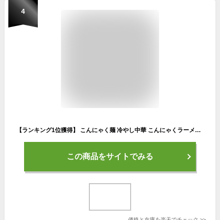
4
【ランキング1位獲得】 こんにゃく麺 冷やし中華 こんにゃくラーメン こんにゃくパーク 月のうさぎ 冷し中華こんにゃく 醤油 ダイエット食品 低糖質 糖質オフ 低カロリー こんにゃく 蒟蒻 麺 群馬県産 ダイエット 置き換え ヨコオデイリーフーズ (170g*48食入)
この商品をサイトでみる
価格と在庫を
楽天
でチェック
>>