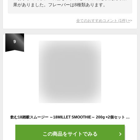
果がありました。フレーバーは8種類あります。
全てのおすすめコメント
(
1
件)
>
9
飲む18雑穀スムージー ～18MILLET SMOOTHIE～ 200g ×2個セット ＜黒糖きな粉味＞（ スムージー ダイエット 置き換え 国産 雑穀 乳酸菌 きなこ 雑穀スムージー スーパーフード 置換えダイエット ダイエット食品 美味しい 朝食 腹持ち 満腹感 美容 健康 粉末 ）
この商品をサイトでみる