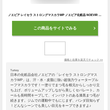
ノエビア レイセラ ストロングマスカラWP ノエビア化粧品 NOEVIR ウォータープルーフ レジャーシーン スポーツシーン カール カールキープ カールアップ ボリュームアップ ボリューム ロング セパレート 落ちない 人気 おすすめ
この商品をサイトでみる
価格と在庫を
楽天
でチェック
>>
Turkey
日本の化粧品会社ノエビアの「レイセラ ストロングマス
カラWP」は、汗・水・皮脂に強い超強力ウォータープル
ーフマスカラです！一塗りでまつ毛を根元からしっかり立
ち上げ、ボリュームアップしながら美しくセパレート。カ
ールも長時間キープして、インパクトのある漆黒まつ毛が
続きます。ジムでの運動中でもにじまず、パンダ目知らず
！どんなシーンでも美しい目元をキープできますよ♪