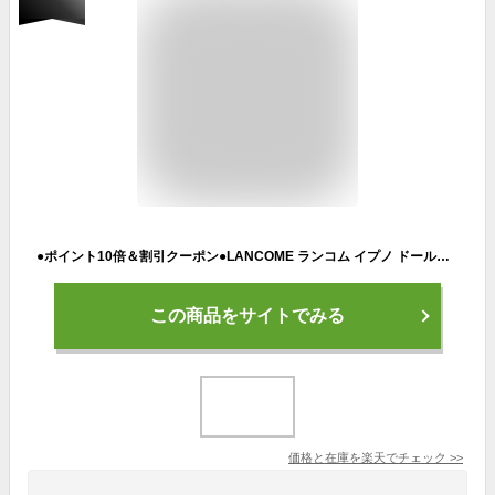
●ポイント10倍＆割引クーポン●LANCOME ランコム イプノ ドールアイ ウォータープルーフ N #01 SO BLACK! 6.5g【定形外郵便送料無料】 ギフト 誕生日 プレゼント 15時までの決済確認で即日発送！
この商品をサイトでみる
価格と在庫を
楽天
でチェック
>>