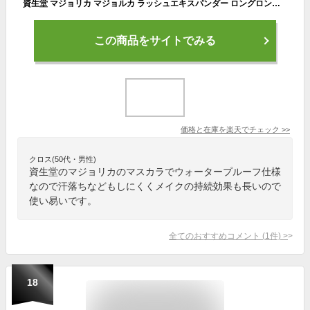
資生堂 マジョリカ マジョルカ ラッシュエキスパンダー ロングロングロング EX 6g 全4色
この商品をサイトでみる
価格と在庫を
楽天
でチェック
>>
クロス(50代・男性)
資生堂のマジョリカのマスカラでウォータープルーフ仕様
なので汗落ちなどもしにくくメイクの持続効果も長いので
使い易いです。
全てのおすすめコメント
(
1
件)
>
18