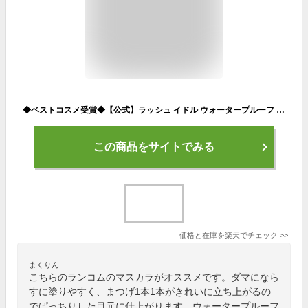
◆ベストコスメ受賞◆【公式】ラッシュ イドル ウォータープルーフ / マスカラ / ランコム lancome 正規品 プレゼント 誕生日 バレンタイン 彼女 母 化粧品 コスメ メイク デパコス ギフト 高級
この商品をサイトでみる
価格と在庫を
楽天
でチェック
>>
まくりん
こちらのランコムのマスカラがオススメです。ダマになら
すに塗りやすく、まつげ1本1本がきれいに立ち上がるの
でぱっちりした目元に仕上がります。ウォータープルーフ