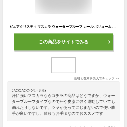
ピュアクリスティ マスカラ ウォータープルーフ カール ボリューム ロングラッシュ ボリューム＆ロングタイプ 黒々としたツヤと上向きカールで滲まない！より長く、濃密なのにパンダ目にもダマにもならない！なのにお湯で簡単オフ！
この商品をサイトでみる
価格と在庫を
楽天
でチェック
>>
JACKJACK(40代・男性)
汗に強いマスカラならコチラの商品はどうですか、ウォー
タープルーフタイプなので汗や皮脂に強く運動していても
崩れたりしないです、ツヤがあってにじまないので使い勝
手が良いですし、値段もお手頃なのでおススメです