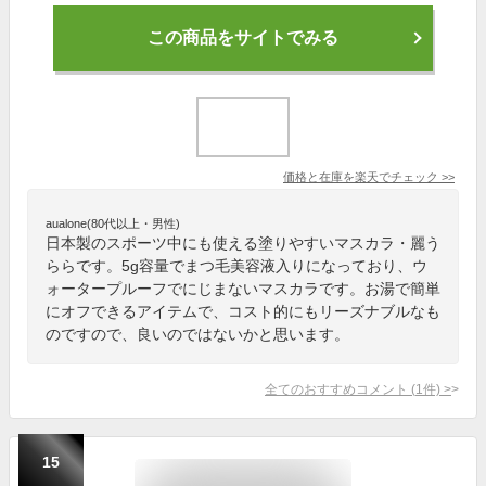
この商品をサイトでみる
価格と在庫を
楽天
でチェック
>>
aualone(80代以上・男性)
日本製のスポーツ中にも使える塗りやすいマスカラ・麗う
ららです。5g容量でまつ毛美容液入りになっており、ウ
ォータープルーフでにじまないマスカラです。お湯で簡単
にオフできるアイテムで、コスト的にもリーズナブルなも
のですので、良いのではないかと思います。
全てのおすすめコメント
(
1
件)
>
15