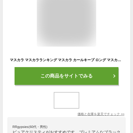
マスカラ マスカラランキング マスカラ カールキープ ロング マスカラランキング ボリューム ウォータープルーフ カール ロングラッシュ 黒々としたツヤと上向きカールで滲まない より長く、濃密なのにダマにもならない お湯で簡単オフ 限定2本セット
この商品をサイトでみる
価格と在庫を
楽天
でチェック
>>
RRgypsies(60代・男性)
ピュアクリスティがおすすめです。プレミアムなブラック