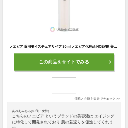
ノエビア 薬用モイスチュアリペア 30ml ノエビア化粧品 NOEVIR 美容液 セラム 保湿 うるおい 潤い ヒアルロン酸 セラミド 角層 キメ きめ 乾燥 肌あれ なめらか みずみずしい 年齢 エイジング 乾燥肌 たるみ ほうれい線 シミ しみ 無着色 30代 40代 50代 60代
この商品をサイトでみる
価格と在庫を
楽天
でチェック
>>
あみあみあみ(40代・女性)
こちらのノエビア というブランドの美容液は エイジング
に特化して開発されており 肌の若返りを促進してくれま
す