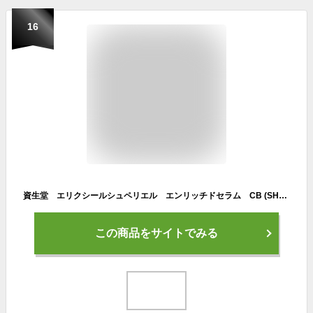
16
資生堂 エリクシールシュペリエル エンリッチドセラム CB (SHSEIDO/shisedo/ELIXIR/elixir/美容液/乾燥/コラーゲン/保湿/つや玉/ハリ/透明感/うるおい/エイジング/年齢肌)
この商品をサイトでみる