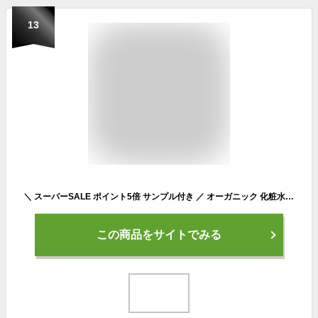
13
＼ スーパーSALE ポイント5倍 サンプル付き ／ オーガニック 化粧水 美容液 ジュエルアップミスト 乾燥 シワ たるみ ハリ あす楽 送料無料 レディース メンズ エイジングケア うるおい 無添加 ローズ プラチナ 20代 30代 40代 50代 60代
この商品をサイトでみる