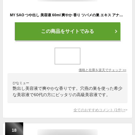
MY SAO つや出し 美容液 60ml 爽やか 香り ツバメの巣 エキス アナツバメの巣 燕の巣 燕窩 東洋ツバメの巣 サプリメント 美容液 エッセンス シアル酸 スキンケア igf-1 40代 50代 60代 サプリ 日本製 送料無料 雅嘉貿易 お買い物マラソン
この商品をサイトでみる
価格と在庫を
楽天
でチェック
>>
ひなミュー
艶出し美容液で爽やかな香りです。穴燕の巣を使った希少
な美容液で60代の方にピッタリの高級美容液です。
全てのおすすめコメント
(
1
件)
>
18