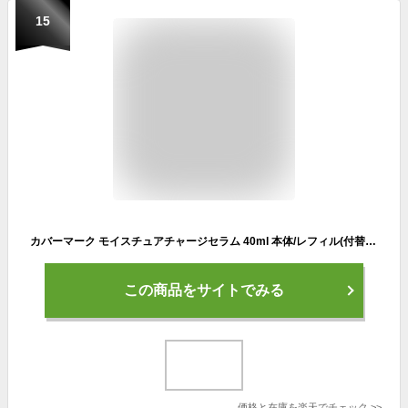
15
カバーマーク モイスチュアチャージセラム 40ml 本体/レフィル(付替え) 導入美容液 エッセンス 保湿 年齢肌 エイジング ほうれい線 乾燥 乾燥肌 弾力 ふっくら ハリ キメ ツヤ 透明感 うるおい 30代 40代 50代 60代 人気 おすすめ
この商品をサイトでみる
価格と在庫を
楽天
でチェック
>>