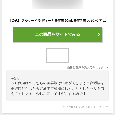
【公式】 アルマード ラ ディーナ 美容液 50mL 美容乳液 スキンケア 化粧水 クリーム ヒアルロン酸 アミノ酸 コラーゲン 洗顔後ケア 保湿 美肌 敏感肌 乾燥肌 エイジングケア レディース 30代 40代 50代 60代 送料無料
この商品をサイトでみる
価格と在庫を
楽天
でチェック
>>
かなめ
６０代向けのこちらの美容液はいかがでしょう？卵殻膜を
高濃度配合した美容液で年齢肌にしっかりとしたハリを与
えてくれます。少しお高いですがおすすめです！
全てのおすすめコメント
(
1
件)
>