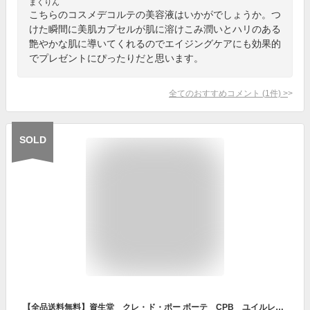
まくりん
こちらのコスメデコルテの美容液はいかがでしょうか。つ
けた瞬間に美肌カプセルが肌に溶けこみ潤いとハリのある
艶やかな肌に導いてくれるのでエイジングケアにも効果的
でプレゼントにぴったりだと思います。
全てのおすすめコメント
(
1
件)
>
SOLD
【全品送料無料】資生堂 クレ・ド・ポー ボーテ CPB ユイルレパラトゥリス オイル状美容液 うるおい 保湿 美肌 宅配便送料無料 国内正規品 リペアオイル 医薬部外品 クレドポー ボーテ スキンケア エイジングケア 40代 50代 60代