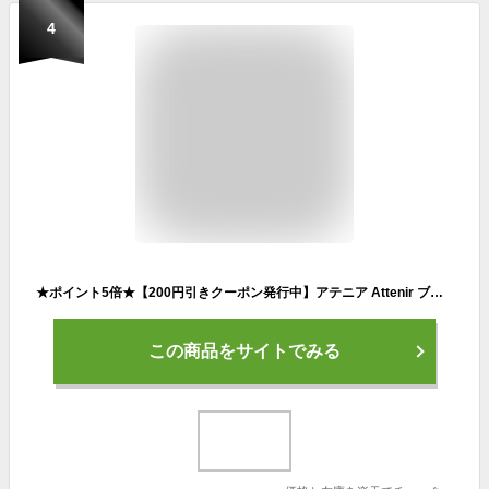
4
★ポイント5倍★【200円引きクーポン発行中】アテニア Attenir ブライトインセプション 30ml スキンケア 薬用 美白 美容液 エイジングケア 顔 乾燥肌 保湿美容液 保湿 乾燥 顔 美白化粧品 30代 40代 50代 60代 美容 うるおい ビタミンc
この商品をサイトでみる