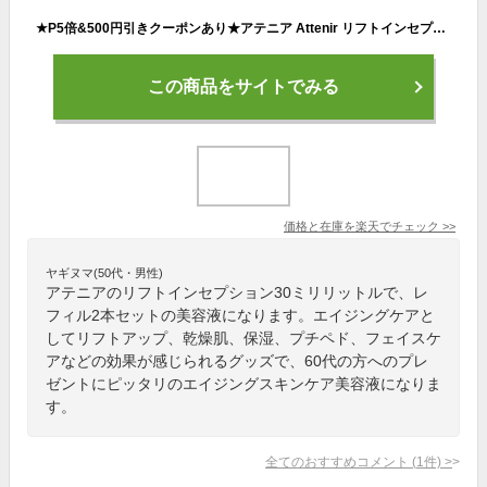
★P5倍&500円引きクーポンあり★アテニア Attenir リフトインセプション 30ml 詰替え レフィル 2本セット 美容液 エイジングケア リフトアップ 顔 乾燥肌 保湿美容液 保湿 リフト フェイスケア ペプチド フェイスリフト 弱酸性 乾燥 リンクルケア30代 40代 50代 60代
この商品をサイトでみる
価格と在庫を
楽天
でチェック
>>
ヤギヌマ(50代・男性)
アテニアのリフトインセプション30ミリリットルで、レ
フィル2本セットの美容液になります。エイジングケアと
してリフトアップ、乾燥肌、保湿、プチペド、フェイスケ
アなどの効果が感じられるグッズで、60代の方へのプレ
ゼントにピッタリのエイジングスキンケア美容液になりま
す。
全てのおすすめコメント
(
1
件)
>