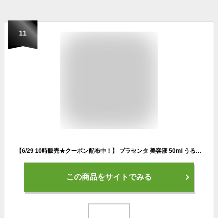
11
【6/29 10時販売★クーポン配布中！】 プラセンタ 美容液 50ml うるおいもち肌 美容液 ヒアルロン酸 フコイダン 潤い 保湿 乾燥肌 ハリ くすみ 目元 口元 エイジング 顔 化粧品 基礎化粧品 無添加 無香料 日本酒 酒 スキンケア 30代 40代 50代 60代 70代 送料無料
この商品をサイトでみる