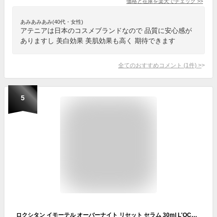
価格と在庫を
楽天
でチェック
>>
あみあみあみ(40代・女性)
アテニアは日本のコスメブランドなので 品質に安心感が
ありますし 美白効果 美肌効果も高く 期待できます
全てのおすすめコメント
(
1
件)
>
5
ロクシタン イモーテル オーバーナイト リセット セラム 30ml L'OCCITANE 美容液 [6969/1380/1384]送料無料