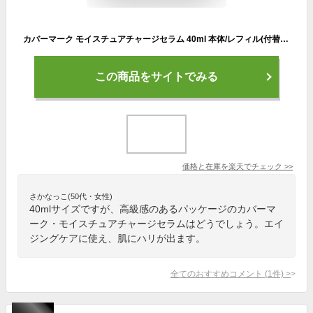
カバーマーク モイスチュアチャージセラム 40ml 本体/レフィル(付替え) 導入美容液 エッセンス 保湿 年齢肌 エイジング ほうれい線 乾燥 乾燥肌 弾力 ふっくら ハリ キメ ツヤ 透明感 うるおい 30代 40代 50代 60代 人気 おすすめ
この商品をサイトでみる
価格と在庫を
楽天
でチェック
>>
さかなっこ(50代・女性)
40mlサイズですが、高級感のあるパッケージのカバーマ
ーク・モイスチュアチャージセラムはどうでしょう。エイ
ジングケアに使え、肌にハリが出ます。
全てのおすすめコメント
(
1
件)
>