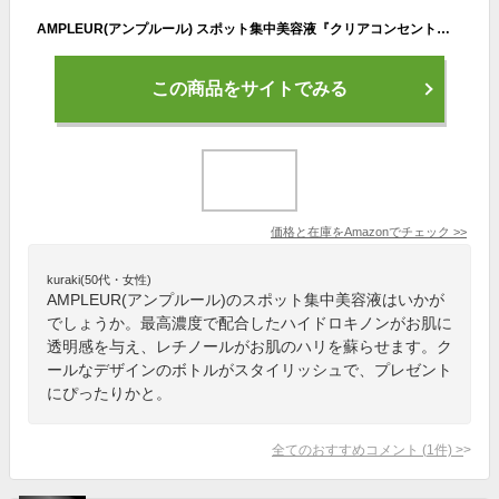
AMPLEUR(アンプルール) スポット集中美容液『クリアコンセントレート HQショット』11mL 高浸透ホワイトハイドロキノン ドクターズコスメ
この商品をサイトでみる
価格と在庫を
Amazon
でチェック
>>
kuraki(50代・女性)
AMPLEUR(アンプルール)のスポット集中美容液はいかが
でしょうか。最高濃度で配合したハイドロキノンがお肌に
透明感を与え、レチノールがお肌のハリを蘇らせます。ク
ールなデザインのボトルがスタイリッシュで、プレゼント
にぴったりかと。
全てのおすすめコメント
(
1
件)
>