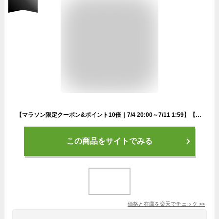
【マラソン限定クーポン&ポイント10倍｜7/4 20:00～7/11 1:59】【送料無料】クリニーク イーブン ベター ラディカル ブライト セラム（30mL） CLINIQUE | 美容液 ギフト イーブンベター スキンケア 化粧品 コスメ 誕生日プレゼント 女性 彼女 妻 母親
この商品をサイトでみる
価格と在庫を
楽天
でチェック
>>