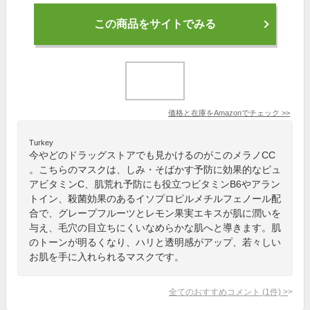
この商品をサイトでみる
価格と在庫を
Amazon
でチェック
>>
Turkey
今やどのドラッグストアでも見かけるのがこのメラノCC
。こちらのマスクは、しみ・そばかす予防に効果的なピュ
アビタミンC、肌荒れ予防にも役立つビタミンB6やアラン
トイン、殺菌効果のあるイソプロピルメチルフェノール配
合で、グレープフルーツとレモン果実エキスが肌に潤いを
与え、毛穴の目立ちにくいなめらかな肌へと導きます。肌
のトーンが明るくなり、ハリと透明感がアップ、若々しい
お肌を手に入れられるマスクです。
全てのおすすめコメント
(
1
件)
>