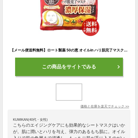
【メール便送料無料】ロート製薬 50の恵 オイルin ハリ肌完了マスク 30枚入 1個 (化粧品・スキンケア・エイジングケア)
この商品をサイトでみる
価格と在庫を
楽天
でチェック
>>
KUMIKAN(40代・女性)
こちらのエイジングケアにも効果的なシートマスクはいか
が。肌に潤いとハリを与え、弾力のあるもち肌に。オイル
入りで肌の角層まで浸透し、もっちり肌が手に入るのがい