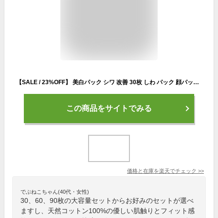
【SALE / 23%OFF】 美白パック シワ 改善 30枚 しわ パック 顔パック ナイアシンアミド パック 朝 美白 薬 用 医薬部外品 日本製 しわ改善 フェイスパック フェイスマスク フェイス シート パック ほうれい線 美白 マスク 顔 国産 毛穴 30代 40代 50代
この商品をサイトでみる
価格と在庫を
楽天
でチェック
>>
でぶねこちゃん(40代・女性)
30、60、90枚の大容量セットからお好みのセットが選べ
ますし、天然コットン100%の優しい肌触りとフィット感