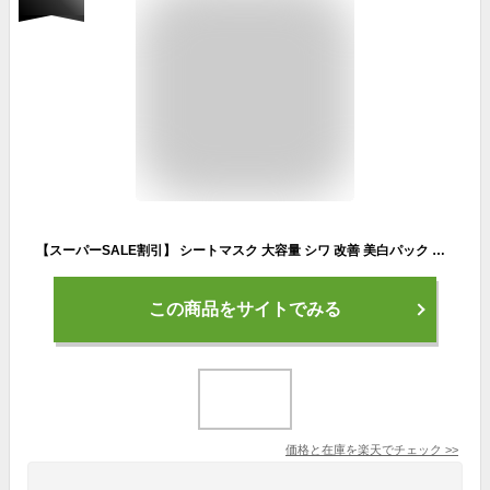
【スーパーSALE割引】 シートマスク 大容量 シワ 改善 美白パック 顔パック しわ パック 30枚 フェイスマスク 大容量 ナイアシンアミド パック フェイスパック 朝 美白 薬 用 医薬部外品 日本製 しわ改善 ほうれい線 美白 マスク 顔 国産 毛穴 30代 40代 50代
この商品をサイトでみる
価格と在庫を
楽天
でチェック
>>