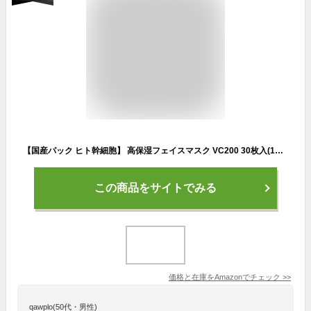
【国産パック ヒト幹細胞】 高保湿フェイスマスク VC200 30枚入(1ヶ月分） フェイスパック【適格請求書発行事業者】 パック シートマスク毛穴 高密着 スキンケア 国産シート 保湿 敏感肌 ビタミン誘導体 ビタミンC レチノール 乾燥肌 ビタミン 大容量 デイリー
この商品をサイトでみる
価格と在庫を
Amazon
でチェック
>>
qawplo(50代・男性)