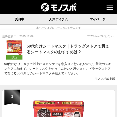
受付中
人気アイテム
マイページ
本ページはプロモーションを含みます
最終更新日：2025/12/09
2873
View
29
コメント
50代向けシートマスク｜ドラッグストアで買え
るシートマスクのおすすめは？
決定
50代になり、今まで以上にスキンケアを念入りに行いたいので、普段のスキ
ンケアに加えて、シートマスクを使ってみたいと思います。ドラッグストア
で買える50代向けのシートマスクを教えてください。
モノスポ編集部
1