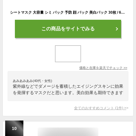
シートマスク 大容量 シミ パック 予防 顔 パック 美白パック 30枚 / 60枚 / 90枚 フェイスマスク 大容量 美白ケア シミ フェイスパック 薬 用 医薬部外品 日本製 シミ ケア 朝 しみ 対策 美白 マスク パック 顔パック 国産 毛穴 保湿 30代 40代 50代 ニキビ
この商品をサイトでみる
価格と在庫を
楽天
でチェック
>>
あみあみあみ(40代・女性)
紫外線などでダメージを蓄積したエイジングスキンに効果
を発揮するマスクだと思います。美白効果も期待できます
全てのおすすめコメント
(
1
件)
>
10