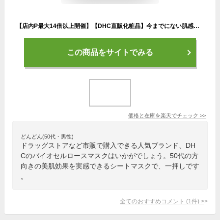
【店内P最大14倍以上開催】【DHC直販化粧品】今までにない肌感触・美肌効果を実感できるスペシャルケアパック DHCバイオセルロースマスク[1枚入]| dhc DHC マスク パック フェイスパック 顔パック シートマスク 美容パック 美容液 美容マスク 基礎化粧品 コスメ フェイスケア
この商品をサイトでみる
価格と在庫を
楽天
でチェック
>>
どんどん(50代・男性)
ドラッグストアなど市販で購入できる人気ブランド、DH
Cのバイオセルロースマスクはいかがでしょう。50代の方
向きの美肌効果を実感できるシートマスクで、一押しです
。
全てのおすすめコメント
(
1
件)
>