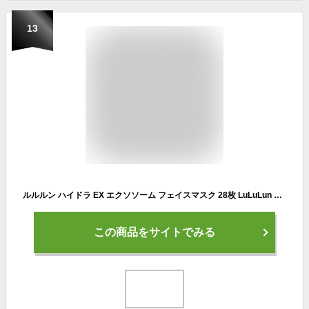
13
ルルルン ハイドラ EX エクソソーム フェイスマスク 28枚 LuLuLun ハイドラ るるるん ハイドラexマスク フェイスパック シートマスク 顔パック マスクシート フェイスシート 美容マスク 保湿マスク 保湿 角質ケア
この商品をサイトでみる