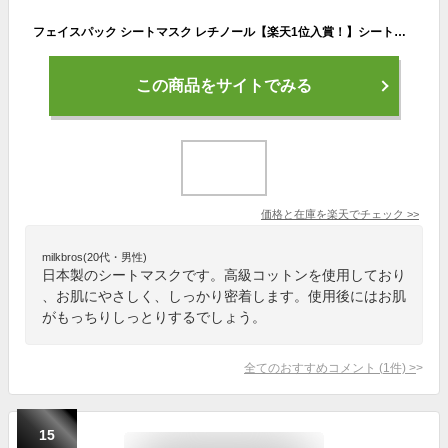
フェイスパック シートマスク レチノール【楽天1位入賞！】シートマスク・パック 日本製 個包装 夜 50代 プレゼント 高級 レチノール 母の日 お返し 女性 美容 50代 40代 30代 シートマスク 保湿 美容マスク おすすめ
この商品をサイトでみる
価格と在庫を
楽天
でチェック
>>
milkbros(20代・男性)
日本製のシートマスクです。高級コットンを使用しており
、お肌にやさしく、しっかり密着します。使用後にはお肌
がもっちりしっとりするでしょう。
全てのおすすめコメント
(
1
件)
>
15