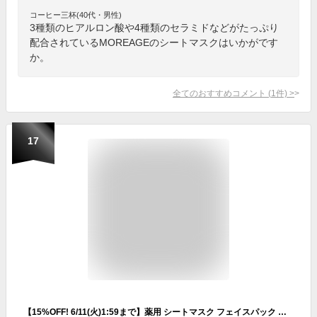
コーヒー三杯(40代・男性)
3種類のヒアルロン酸や4種類のセラミドなどがたっぷり
配合されているMOREAGEのシートマスクはいかがです
か。
全てのおすすめコメント
(
1
件)
>
17
【15%OFF! 6/11(火)1:59まで】薬用 シートマスク フェイスパック 大容量 30枚入 医薬部外品 日本製 シワ 改善 美白 シミ 肌荒れ 保湿 ほうれい線 ナイアシンアミド ヒアルロン酸 セラミド コラーゲン 50代 デイリー シートパック パラベンフリー フェイスマスク メディステ