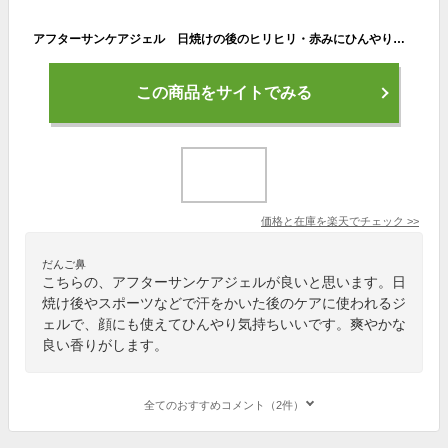
アフターサンケアジェル 日焼けの後のヒリヒリ・赤みにひんやりジェルでアフターケア 顔や体に使えます ひんやり ボディクリーム クール いい香り いい匂い 冷感 アロエ 香り ほてり 紫外線 日焼け 日焼け後 メントール 顔 スキンケア
この商品をサイトでみる
価格と在庫を
楽天
でチェック
>>
だんご鼻
こちらの、アフターサンケアジェルが良いと思います。日
焼け後やスポーツなどで汗をかいた後のケアに使われるジ
ェルで、顔にも使えてひんやり気持ちいいです。爽やかな
良い香りがします。
全てのおすすめコメント（2件）