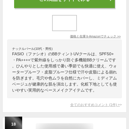
価格と在庫を
Amazon
でチェック
>>
ナックルバール(10代・男性)
FASIO（ファシオ）のBBティントUVクールは、SPF50+
・PA++++で紫外線をしっかり防ぐ多機能BBクリームです
。ひんやりとした使用感で暑い季節でも快適に使え、ウォ
ータープルーフ・皮脂プルーフ仕様で汗や皮脂による崩れ
を防ぎます。毛穴や色ムラを自然にカバーし、ミディアム
ベージュが健康的な肌を演出します。化粧下地としても使
いやすい実用的なベースメイクアイテムです。
全てのおすすめコメント
(
1
件)
>
18