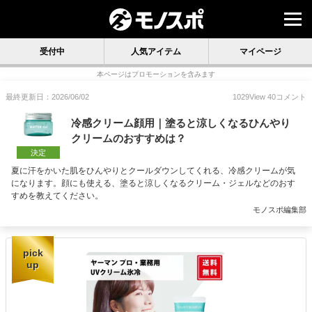
受付中
人気アイテム
マイページ
本ページはプロモーションを含みます
最終更新日：2026/06/02
1029
View
40
コメント
冷感クリーム顔用｜塗ると涼しくなるひんやり
クリームのおすすめは？
決定
夏に汗をかいた肌をひんやりとクールダウンしてくれる、冷感クリームが気
になります。顔にも使える、塗ると涼しくなるクリーム・ジェルなどのおす
すめを教えてください。
モノスポ編集部
pick
up