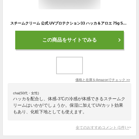
スチームクリーム 公式 UVプロテクション33 ハッカ＆アロエ 75g SPF33 PA+++ 日焼け止め 化粧下地 乳液保湿 UVクリーム UVカット 紫外線対策 保湿 日本製 STEAMCREAM ギフト プレゼント 簡単スキンケア
この商品をサイトでみる
価格と在庫を
Amazon
でチェック
>>
chai(50代・女性)
ハッカを配合し、体感-3℃の冷感が体感できるスチームク
リームはいかがでしょうか。保湿に加えてUVカット効果
もあり、化粧下地としても使えます。
全てのおすすめコメント
(
1
件)
>