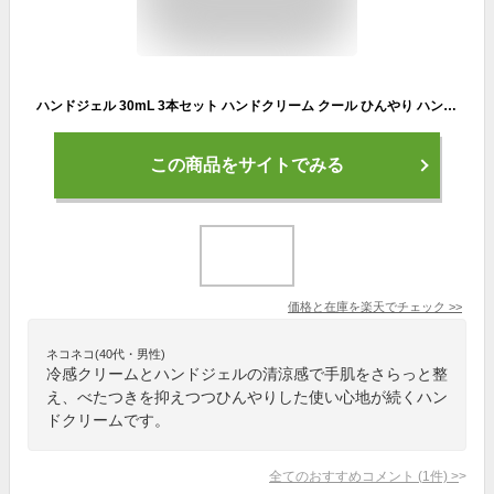
ハンドジェル 30mL 3本セット ハンドクリーム クール ひんやり ハンドケア 手指 清涼感 冷感 潤う しっとり フルーツの香り プレゼント プチギフト【▲5】/【GPP】ひんやりハンドジェルトリオ
この商品をサイトでみる
価格と在庫を
楽天
でチェック
>>
ネコネコ(40代・男性)
冷感クリームとハンドジェルの清涼感で手肌をさらっと整
え、べたつきを抑えつつひんやりした使い心地が続くハン
ドクリームです。
全てのおすすめコメント
(
1
件)
>