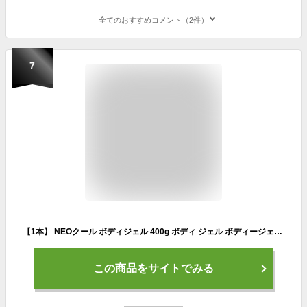
全てのおすすめコメント（2件）
7
【1本】 NEOクール ボディジェル 400g ボディ ジェル ボディージェル 全身用 マッサージジェル メントール 素肌爽快 冷感 スッキリ クール 夏 運動 全身マッサージ 肌ケア スキンケアジェル メンソール 夏用 株式会社NEOFRONTIER
この商品をサイトでみる