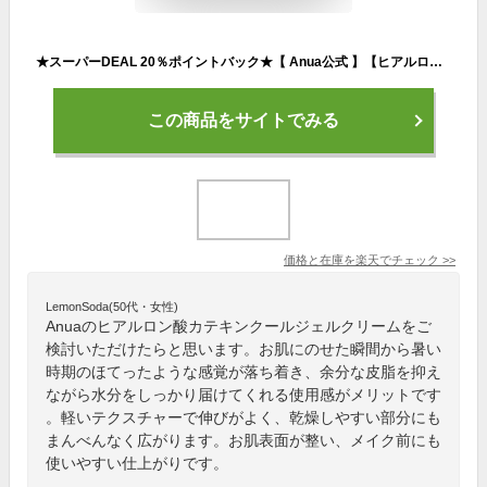
★スーパーDEAL 20％ポイントバック★【 Anua公式 】【ヒアルロン酸カテキン クールジェルクリーム 80ml】ヒアルロン酸 カテキン ジェルクリーム 鎮静 ひんやり 冷感 保湿 水分 うるおい 乾燥肌 混合肌 脂性肌 皮脂 毛穴 ハリ キメ メイクのり アヌア anua
この商品をサイトでみる
価格と在庫を
楽天
でチェック
>>
LemonSoda(50代・女性)
Anuaのヒアルロン酸カテキンクールジェルクリームをご
検討いただけたらと思います。お肌にのせた瞬間から暑い
時期のほてったような感覚が落ち着き、余分な皮脂を抑え
ながら水分をしっかり届けてくれる使用感がメリットです
。軽いテクスチャーで伸びがよく、乾燥しやすい部分にも
まんべんなく広がります。お肌表面が整い、メイク前にも
使いやすい仕上がりです。