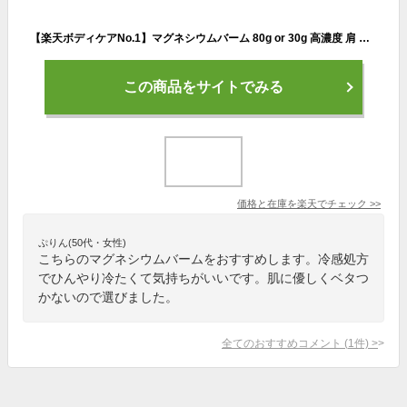
【楽天ボディケアNo.1】マグネシウムバーム 80g or 30g 高濃度 肩 首 こめかみケア 冷感処方 肌に優しい ベタつかないテクスチャー 日本製 経皮吸収 マグネシウム クリーム マグ MG バーム こり CBD フリー GMP準拠
この商品をサイトでみる
価格と在庫を
楽天
でチェック
>>
ぷりん(50代・女性)
こちらのマグネシウムバームをおすすめします。冷感処方
でひんやり冷たくて気持ちがいいです。肌に優しくベタつ
かないので選びました。
全てのおすすめコメント
(
1
件)
>