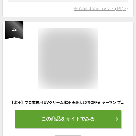
全てのおすすめコメント
(
1
件)
>
12
【氷冷】プロ業務用 UVクリーム氷冷 ★最大20％OFF★ ヤーマン プロ・業務用 UVクリーム 氷冷 50g 単品 UVケア ひんやり 強冷感 ビタミンC誘導体 SPF50+ PA++++ 紫外線 せっけんオフ UVクリーム 顔 からだ 日焼け止め nkp bnm
この商品をサイトでみる