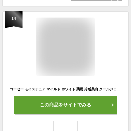
14
コーセー モイスチュア マイルド ホワイト 薬用 冷感美白 クールジェリー エッセンス 200ml │ クール 冷感 ジェリー オールインワン 化粧水 美容液 乳液 パック ひんやり 毛穴 ナイアシン 【ギフト対応】 【ソーシャルギフト対応】 プレゼント
この商品をサイトでみる