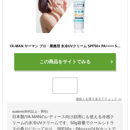
YA-MAN ヤーマン プロ・業務用 氷冷UVクリーム SPF50+ PA++++ 50g 石けんオフ 全身用
この商品をサイトでみる
価格と在庫を
楽天
でチェック
>>
aualone(80代以上・男性)
日本製/YA-MANのレディース向け顔用にも使える冷感ク
リームの氷冷UVクリームです。50g容量でクールシトラ
スの香りになっており、SPF50+・PA++++のUVカットで