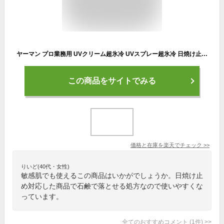
ヤーマン プロ業務用 UVクリーム超氷冷 UVスプレー超氷冷 日焼け止め 超冷感 超冷却 50g 90g SPF50+ PA++++ UV対策 日焼け止め クール 紫外線対策 敏感肌 UVクリーム UVスプレー 全身 顔 髪 頭皮 体 保湿 石鹸で落ちる YA-MAN p3 母の日 ギフト 2026
この商品をサイトでみる
価格と在庫を
楽天
でチェック
>>
りいど(40代・女性)
敏感肌でも使えるこの商品はいかがでしょうか。日焼け止
め対応した商品で石鹸で落とせる処方なので使いやすくな
っています。
全てのおすすめコメント
(
1
件)
>