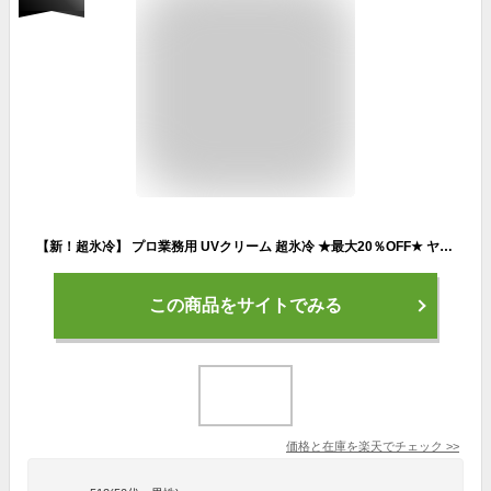
【新！超氷冷】 プロ業務用 UVクリーム 超氷冷 ★最大20％OFF★ ヤーマン プロ・業務用 UVクリーム 超氷冷 50g 単品 UVケア ひんやり 強冷感 ビタミンC誘導体 ヒアルロン酸 保湿 SPF50+ PA++++ 紫外線 せっけんオフ UVクリーム 顔 からだ 日焼け止め nkp bnm
この商品をサイトでみる
価格と在庫を
楽天
でチェック
>>