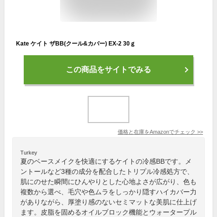
Kate ケイト ザBB(クール&カバー) EX-2 30ｇ
この商品をサイトでみる
価格と在庫を
Amazon
でチェック
>>
Turkey
夏のベースメイクを快適にするケイトの冷感BBです。メ
ントールなど3種の成分を配合したトリプル冷感処方で、
肌にのせた瞬間にひんやりとした心地よさが広がり、色も
複数から選べ、毛穴や色ムラをしっかり隠すハイカバー力
がありながら、厚塗り感のないセミマットな美肌に仕上げ
ます。皮脂を固めるオイルブロック機能とウォータープル