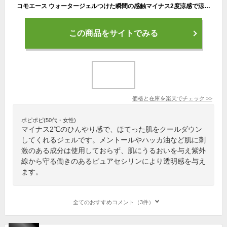
コモエース ウォータージェルつけた瞬間の感触マイナス2度涼感で涼しくケア汗のべたつき日焼けのほてりにいつものケアにプラスワンするだけ毛穴・くすみ・ごわつきの夏肌悩みケアに顔以外の首デコルテにもマルチに冷感剤メントールハッカ油等不使用
この商品をサイトでみる
価格と在庫を
楽天
でチェック
>>
ポピポピ(50代・女性)
マイナス2℃のひんやり感で、ほてった肌をクールダウン
してくれるジェルです。メントールやハッカ油など肌に刺
激のある成分は使用しておらず、肌にうるおいを与え紫外
線から守る働きのあるピュアセシリンにより透明感を与え
ます。
全てのおすすめコメント（3件）