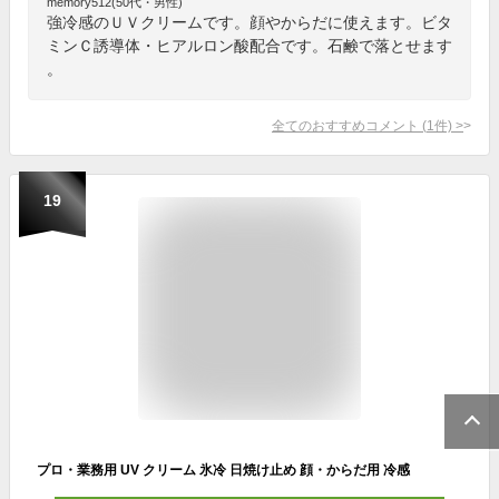
memory512(50代・男性)
強冷感のＵＶクリームです。顔やからだに使えます。ビタ
ミンＣ誘導体・ヒアルロン酸配合です。石鹸で落とせます
。
全てのおすすめコメント
(
1
件)
>
19
プロ・業務用 UV クリーム 氷冷 日焼け止め 顔・からだ用 冷感