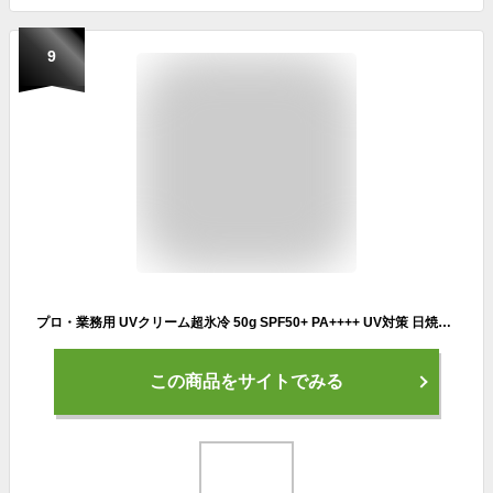
9
プロ・業務用 UVクリーム超氷冷 50g SPF50+ PA++++ UV対策 日焼け止めクリーム 紫外線 夏用 冷感 冷たい ベタつかない 首 手足 顔 ボディ プロ業務用 ヤーマン
この商品をサイトでみる