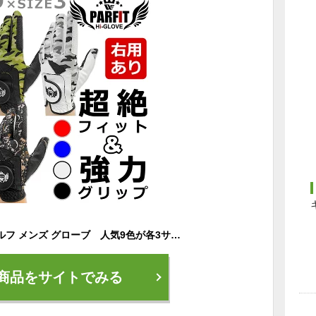
ワールドイーグル ゴルフ メンズ グローブ 人気9色が各3サイズ！ 強力グリップ 超絶フィット 左用 右用 ゴルフ初心者にもおすすめ 18cm 19cm 20cm 21cm 22cm 23cm 24cm 25cm 26cm
商品をサイトでみる