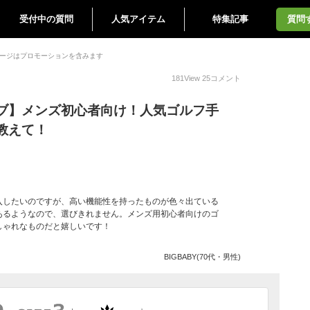
受付中の質問
人気アイテム
特集記事
質問
ージはプロモーションを含みます
181
View
25
コメント
ブ】メンズ初心者向け！人気ゴルフ手
教えて！
入したいのですが、高い機能性を持ったものが色々出ている
あるようなので、選びきれません。メンズ用初心者向けのゴ
しゃれなものだと嬉しいです！
BIGBABY(70代・男性)