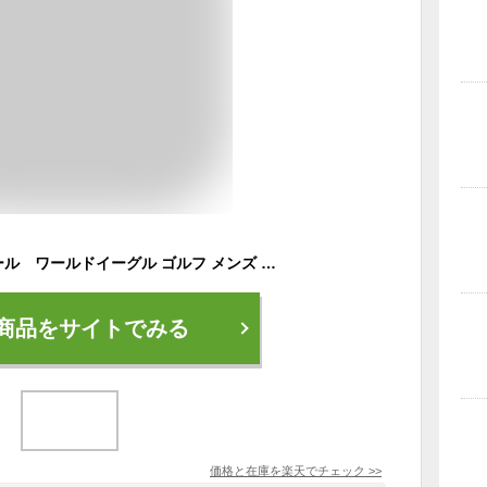
初夏のゴルフ激安セール ワールドイーグル ゴルフ メンズ グローブ 人気9色が各3サイズ！強力グリップ 超絶フィット 左用 右用 ゴルフ初心者にもおすすめ 18cm 19cm 20cm 21cm 22cm 23cm 24cm 25cm 26cm
商品をサイトでみる
価格と在庫を
楽天
でチェック
>>