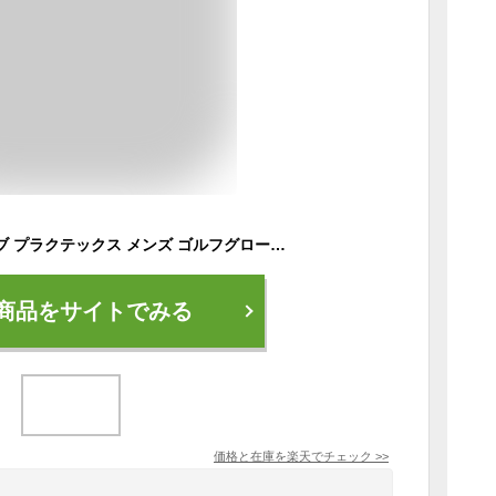
フットジョイ グローブ プラクテックス メンズ ゴルフグローブ 左手用 右手用 FGPT20 FGPT0LH ゴルフ用品 ゴルフ手袋 (定形外)(即納)
商品をサイトでみる
価格と在庫を
楽天
でチェック
>>