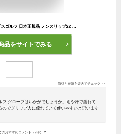
adidas Golf アディダスゴルフ 日本正規品 ノンスリップ22 メンズ ゴルフグローブ(左手用) 2022モデル 「 LOO58 」 【あす楽対応】
商品をサイトでみる
価格と在庫を
楽天
でチェック
>>
ルフ グローブはいかがでしょうか。雨や汗で濡れて
るのでグリップ力に優れていて使いやすいと思います
てのおすすめコメント（2件）