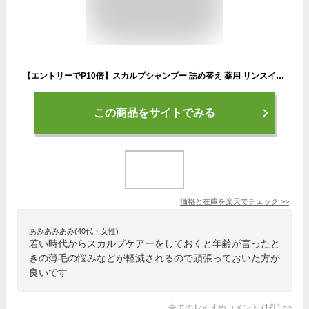
【エントリーでP10倍】スカルプシャンプー 詰め替え 薬用 リンスインタイプ 1000ml×2個セット【大容量2リットル・詰替用】医薬部外品 熊野油脂
この商品をサイトでみる
価格と在庫を
楽天
でチェック
>>
あみあみあみ(40代・女性)
若い時代からスカルプケアーをしておくと年齢が言ったと
きの薄毛の悩みなどが軽減されるので頑張っておいた方が
良いです
全てのおすすめコメント
(
1
件)
>