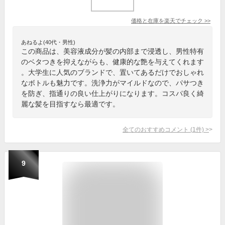
価格と在庫を
楽天
でチェック
>>
あねるよ(40代・男性)
この商品は、美容液成分が髪の内部まで浸透し、男性特有
のベタつきを抑えながらも、健康的な艶を与えてくれます
。大学生に人気のブランドで、置いてあるだけでおしゃれ
なボトルも魅力です。洗浄力がマイルドなので、パサつき
を防ぎ、指通りの良い仕上がりになります。コスパ良く綺
麗な髪を目指すなら最適です。
全てのおすすめコメント
(
1
件)
>
9