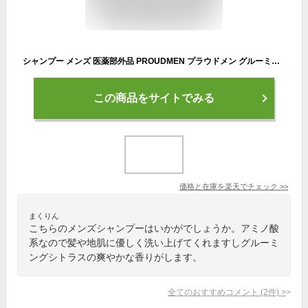
シャンプー メンズ 医薬部外品 PROUDMEN プラウドメン グルーミングスカルプシャンプー グルーミング・シトラスの香り 400ml ベタつき フケ かゆみ 頭皮 ニオイ 汗臭 アミノ酸系 2023年11月リニューアル グルーミング・シトラス
この商品をサイトでみる
価格と在庫を
楽天
でチェック
>>
まくりん
こちらのメンズシャンプーはいかがでしょうか。アミノ酸
系なので髪や地肌に優しく洗い上げてくれますしグルーミ
ングシトラスの爽やかな香りがします。
全てのおすすめコメント
(
2
件)
>