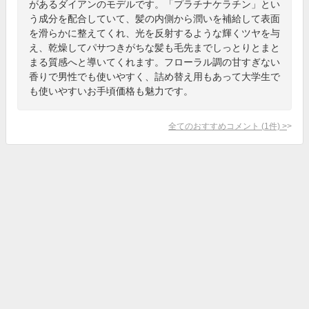
があるダイアンのモデルです。「プラチナケラチン」とい
う成分を配合していて、髪の内側から潤いを補給して表面
を滑らかに整えてくれ、光を反射するような輝くツヤを与
え、乾燥してパサつきがちな髪も毛先までしっとりとまと
まる質感へと導いてくれます。フローラル調の甘すぎない
香りで男性でも使いやすく、詰め替え用もあって大学生で
も使いやすいお手頃価格も魅力です。
全てのおすすめコメント
(
1
件)
>