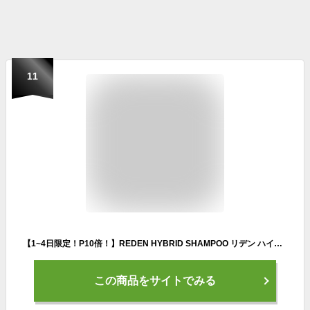
11
【1~4日限定！P10倍！】REDEN HYBRID SHAMPOO リデン ハイブリッドシャンプー 500ml メンズ 男性用 シャンプー スカルプ 薬用シャンプー フケ 薄毛 頭皮ケア 抜け毛 臭い 爽やか オイリー メンズシャンプー 加齢臭 脂性肌 乾燥肌 リンスインシャンプー いい香り コスパ
この商品をサイトでみる