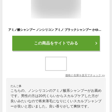
アミノ酸シャンプー ノンシリコン アミノ ブラックシャンプー かゆみ フケ 薄毛 抜け毛 予防 対策 頭皮のにおい シャンプー メンズ メンズシャンプー スカルプケア 炭 毛穴 乾燥 敏感肌 保湿 頭皮 加齢臭 女性 男性 臭い いい香り 染めない 白髪ケア ノンシリコンシャンプー
この商品をサイトでみる
価格と在庫を
楽天
でチェック
>>
だんご鼻
こちらの、ノンシリコンのアミノ酸系シャンプーがお薦め
です。男性の方は20代くらいからスカルプケアした方が
良いみたいなので将来薄毛になりにくいスカルプシャンプ
ーが良いと思いました。良い香りがして爽快です。