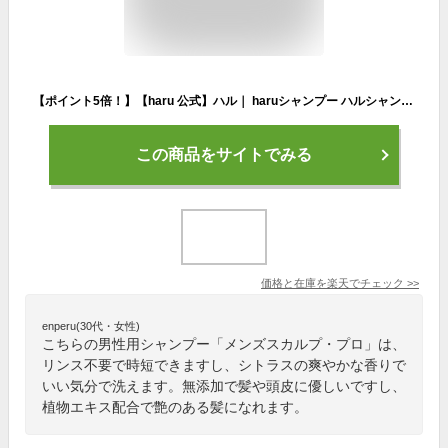
【ポイント5倍！】【haru 公式】ハル｜ haruシャンプー ハルシャンプー「メンズスカルプ・プロ」 100%天然由来 ノンシリコン 男性用シャンプー リンス不要 オールインワン トウガラシエキス 3ヶ月分 べたつき 脂っぽさ 頭皮ケア 頭皮 臭い メンズ 無添加
この商品をサイトでみる
価格と在庫を
楽天
でチェック
>>
enperu(30代・女性)
こちらの男性用シャンプー「メンズスカルプ・プロ」は、
リンス不要で時短できますし、シトラスの爽やかな香りで
いい気分で洗えます。無添加で髪や頭皮に優しいですし、
植物エキス配合で艶のある髪になれます。