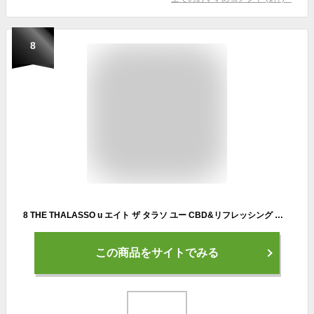
8
8 THE THALASSO u エイト ザ タラソ ユー CBD&リフレッシング クレンズ 美容液シャンプー 美容液 さらさら クレンジング 地肌保水 ヒートプロテクト 475mL [単品]
この商品をサイトでみる