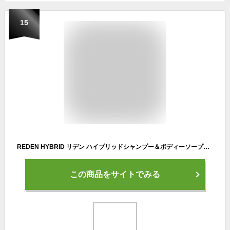
15
REDEN HYBRID リデン ハイブリッドシャンプー＆ボディーソープセットメンズ 男性 薬用 臭い シャンプー メンズシャンプー ボディーソープ メンズ 加齢 加齢臭 脂性肌 乾燥肌 ギフト マリンムスク スキンケア 国産 セット プレゼント 泡 保湿
この商品をサイトでみる