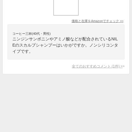
価格と在庫を
Amazon
でチェック
>>
コーヒー三杯(40代・男性)
ニンジンサンポニンやアミノ酸などが配合されているNIL
Eのスカルプシャンプーはいかがですか。ノンシリコンタ
イプです。
全てのおすすめコメント
(
1
件)
>