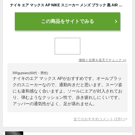
ナイキ エア マックス AP NIKE スニーカー メンズ ブラック 黒 AIR MAX AP CU4826 靴 シューズ カジュアル ストリート ローカット スポーツ シューレース ブランド 運動 スポーティ 通勤 通学 部活 おしゃれ 快適
この商品をサイトでみる
価格と在庫を
楽天
でチェック
>>
RRgypsies(60代・男性)
ナイキのエア マックス APがおすすめです。オールブラッ
クのスニーカーなので、通勤向きだと思います。スーツ姿
にも違和感なく合いますよ。ソールにエアが封入されてお
り、弾むようなクッション性で、歩き疲れしにくいです。
アッパーの通気性がよく、足が蒸れません。
全てのおすすめコメント
(
1
件)
>