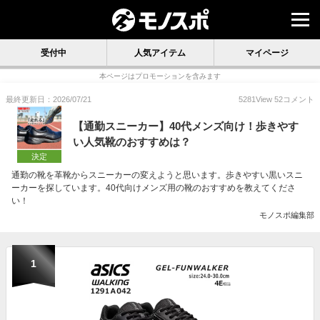
受付中
人気アイテム
マイページ
本ページはプロモーションを含みます
最終更新日：2026/07/21
5281
View
52
コメント
【通勤スニーカー】40代メンズ向け！歩きやす
い人気靴のおすすめは？
決定
通勤の靴を革靴からスニーカーの変えようと思います。歩きやすい黒いスニ
ーカーを探しています。40代向けメンズ用の靴のおすすめを教えてくださ
い！
モノスポ編集部
1