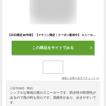
【20日限定★P8倍】 【マラソン限定！クーポン配布中】 スニーカー メンズ 靴 防水 撥水 雨の日 防滑 滑りにくい 屈曲性 歩きやすい 黒 ブラック 紺 ネイビー ベアサーフ bear surf BS-1016
この商品をサイトでみる
価格と在庫を
楽天
でチェック
>>
八百万(50代・男性)
シンプルな無地の黒のスニーカーです。防水性や防滑性が
あるので雨の時も安心です。屈曲性があり、歩きやすいで
す。