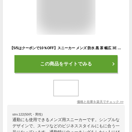
【5/5はクーポンで10％OFF】スニーカー メンズ 防水 黒 茶 幅広 3E 防滑 軽量 歩きやすい 滑りにくい ウィルソン ウォータープルーフ wilson Water-proof 1901 ウォーキング カジュアル シューズ 雨 靴【2207】 送料無料
この商品をサイトでみる
価格と在庫を
楽天
でチェック
>>
strv.122(50代・男性)
通勤にも使用できるメンズ用スニーカーです。シンプルな
デザインで、スーツなどのビジネススタイルにもに合う一
足になっています。通勤時にウォーキングをしたい人にぴ