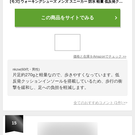
[モズ] ウォーキングシューズ メンズ スニーカー 防水 軽量 低反発クッションインソール 脱ぎ履き楽ちん ゴムレース エンボス加工 4273 (ブラック, 25.0 cm)
この商品をサイトでみる
価格と在庫を
Amazon
でチェック
>>
nkzw(60代・男性)
片足約270gと軽量なので、歩きやすくなっています。低
反発クッションインソールを搭載しているため、歩行の衝
撃を緩和し、足への負担を軽減します。
全てのおすすめコメント
(
1
件)
>
15