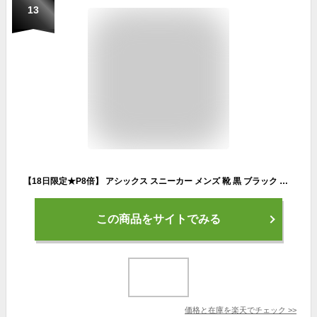
13
【18日限定★P8倍】 アシックス スニーカー メンズ 靴 黒 ブラック 白 ホワイト 幅広 4E EXTRA WIDE ランニングシューズ ウォーキングシューズ 履きやすい 歩きやすい 疲れない 滑らない おしゃれ かっこいい 大きいサイズ 通勤 通学 asics JOLT5 1011B964 002 003 100
この商品をサイトでみる
価格と在庫を
楽天
でチェック
>>