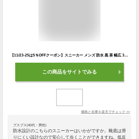
【11/23-25は5％OFFクーポン】スニーカー メンズ 防水 黒 茶 幅広 3E 防滑 軽量 歩きやすい 滑りにくい ウィルソン ウォータープルーフ wilson Water-proof 1901 ウォーキング カジュアル シューズ 雨 靴【2207】 送料無料
この商品をサイトでみる
価格と在庫を
楽天
でチェック
>>
プスプス(40代・男性)
防水設計のこちらのスニーカーはいかがですか。靴底は滑
りにくい設計なので安心して歩くことができますね。低反