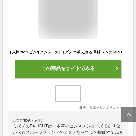
[ 人気 No.1 ビジネスシューズ ] ミズノ 本革 走れる 革靴 メンズ MIZUNO EXLIGHT エクスライト ST ウォーキング [ スニーカー レザー ストレートチップ 歩きやすい 紐 靴ひも 軽量 黒 28cm 大きいサイズ スーツ 立ち仕事 靴 長時間 幅広 ワイド 七五三 マイベスト ]
この商品をサイトでみる
価格と在庫を
楽天
でチェック
>>
八百万(50代・男性)
ミズノのEXLIGHTは、本革のビジネスシューズでありな
がらもスポーツブランドのミズノならではの機能性で歩き