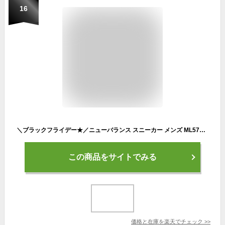
16
＼ブラックフライデー★／ニューバランス スニーカー メンズ ML574 new balance EVE ブラック 黒 ワイズD ウイズD スエード 天然皮革 レザー 靴 シューズ シンプル ブランド 人気 定番 通勤 通学 歩きやすい クッション グリップ カジュアル シンプル|slz|
この商品をサイトでみる
価格と在庫を
楽天
でチェック
>>