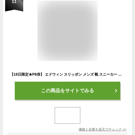
11
【18日限定★P8倍】 エドウィン スリッポン メンズ 靴 スニーカー 黒 ブラック 茶色 ブラウン 軽量 軽い 防水 雨の日 サイドゴア 厚底 合皮 フェイクレザー 通勤 歩きやすい 履きやすい きれいめ ブランド EDWIN EDM-275
この商品をサイトでみる
価格と在庫を
楽天
でチェック
>>