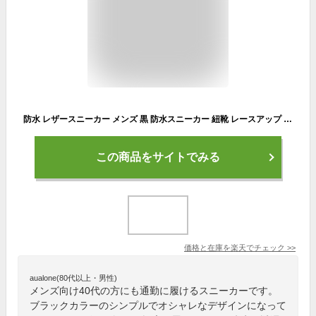
防水 レザースニーカー メンズ 黒 防水スニーカー 紐靴 レースアップ 幅広 PUレザー 革 合成皮革 透湿 軽量 歩きやすい 疲れない 紳士靴 大人 男性 ビジネス カジュアル 通勤 通学 就活 父の日 ウォーキングシューズ 20代 30代 40代 50代 【送料無料】
この商品をサイトでみる
価格と在庫を
楽天
でチェック
>>
aualone(80代以上・男性)
メンズ向け40代の方にも通勤に履けるスニーカーです。
ブラックカラーのシンプルでオシャレなデザインになって